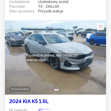
Uszkodzenie:
Uszkodzony przód
Placówka:
TX - DALLAS
Data sprzedaży:
Przyszła aukcja
Przesuń w prawo, aby zobaczyć
więcej zdjęć
Przyszła aukcja
2024 KIA K5 1.6L
Nr pojazdu:
45******