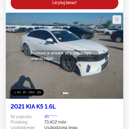
Licytuj teraz!
Przesuń w prawo, aby zobaczyć
więcej zdjęć
4d : 2h : 24m : 10s
2021 KIA K5 1.6L
Nr pojazdu:
45******
Przebieg:
73,402 mile
Uszkodzenie:
Uszkodzona lewa