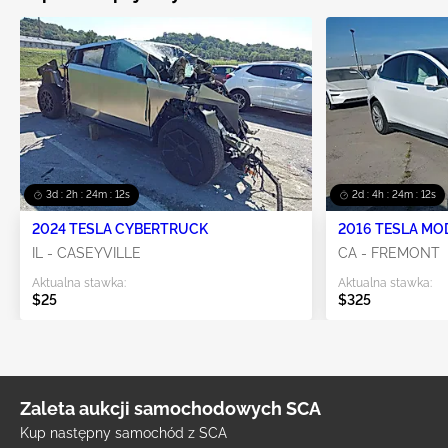
3d : 2h : 24m : 10s
2d : 4h : 24m : 10s
2024 TESLA CYBERTRUCK
2016 TESLA MO
IL - CASEYVILLE
CA - FREMONT
Aktualna stawka:
Aktualna stawka:
$25
$325
Zaleta aukcji samochodowych SCA
Kup następny samochód z SCA