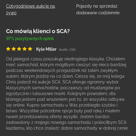
Cotygodniowe aukcje na
Pojazdy na sprzedaż
żywo
dodawane codziennie
Co mówią klienci o SCA?
97% pozytywnych opinii
Kyle Miller
Austin, USA
Od jakiegoś czasu poszukuję niedrogiego klasyka. Chciałem
mieć samochód, którym mógłbym cieszyć się nieco bardziej
podczas weekendowych przejażdżek niż takim zwykłym
autem, którym jeżdżę na co dzień. Cieszę się, że mój kolega
Chris polecił mi aukcje SCA. SCA oferuje ogromny wybór
klasycznych samochodów, począwszy od mustangów po
egzotyczne i luksusowe marki. Kolejnym powodem, dla
którego jestem pod wrażeniem jest to, że wszystko odbywa
się online. Kupno samochodu u Was przebiegło szybko i
łatwo. Wszystkie potrzebne opcje były pod ręką i miałem
nawet przedstawioną ofertę wysyłki. Jestem bardzo
zadowolony z mojego nowego samochodu i poleciłbym SCA
każdemu, kto chce znaleźć dobre samochody w dobrej cenie.