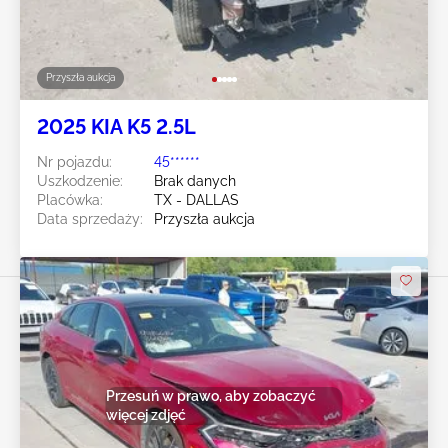
Przyszła aukcja
2025 KIA K5 2.5L
Nr pojazdu:
45******
Uszkodzenie:
Brak danych
Placówka:
TX - DALLAS
Data sprzedaży:
Przyszła aukcja
Przesuń w prawo, aby zobaczyć
więcej zdjęć