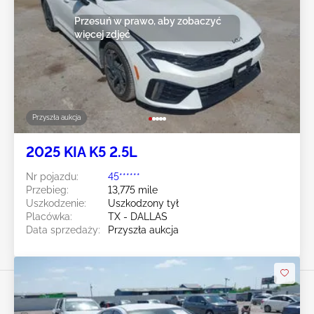
Przesuń w prawo, aby zobaczyć
więcej zdjęć
Przyszła aukcja
2025 KIA K5 2.5L
Nr pojazdu:
45******
Przebieg:
13,775 mile
Uszkodzenie:
Uszkodzony tył
Placówka:
TX - DALLAS
Data sprzedaży:
Przyszła aukcja