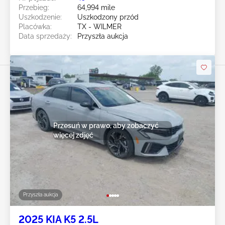
Przebieg:
64,994 mile
Uszkodzenie:
Uszkodzony przód
Placówka:
TX - WILMER
Data sprzedaży:
Przyszła aukcja
Przesuń w prawo, aby zobaczyć
więcej zdjęć
Przyszła aukcja
2025 KIA K5 2.5L