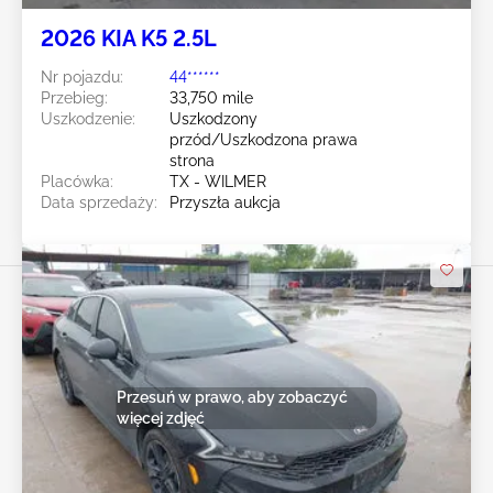
2026 KIA K5 2.5L
Nr pojazdu:
44******
Przebieg:
33,750 mile
Uszkodzenie:
Uszkodzony
przód/Uszkodzona prawa
strona
Placówka:
TX - WILMER
Data sprzedaży:
Przyszła aukcja
Przesuń w prawo, aby zobaczyć
więcej zdjęć