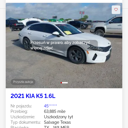
Przesuń w prawo, aby zobaczyć
więcej zdjęć
Przyszła aukcja
2021 KIA K5 1.6L
Nr pojazdu:
45******
Przebieg:
63,885 mile
Uszkodzenie:
Uszkodzony tył
Typ dokumentu:
Salvage Texas
Placówka:
TX - WILMER