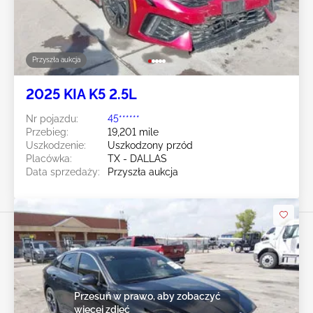
Przyszła aukcja
2025 KIA K5 2.5L
Nr pojazdu:
45******
Przebieg:
19,201 mile
Uszkodzenie:
Uszkodzony przód
Placówka:
TX - DALLAS
Data sprzedaży:
Przyszła aukcja
Przesuń w prawo, aby zobaczyć
więcej zdjęć