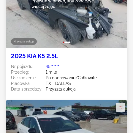
Przesuń w prawo, aby zobaczyć
więcej zdjęć
Przyszła aukcja
2025 KIA K5 2.5L
Nr pojazdu:
45******
Przebieg:
1 mile
Uszkodzenie:
Po dachowaniu/Całkowite
Placówka:
TX - DALLAS
Data sprzedaży:
Przyszła aukcja