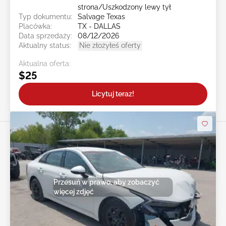
strona/Uszkodzony lewy tył
Typ dokumentu:
Salvage Texas
Placówka:
TX - DALLAS
Data sprzedaży:
08/12/2026
Aktualny status:
Nie złożyłeś oferty
Aktualna oferta:
$25
Licytuj teraz!
Przesuń w prawo, aby zobaczyć
więcej zdjęć