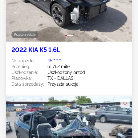
Przyszła aukcja
2022 KIA K5 1.6L
Nr pojazdu:
45******
Przebieg:
61,762 mile
Uszkodzenie:
Uszkodzony przód
Placówka:
TX - DALLAS
Data sprzedaży:
Przyszła aukcja