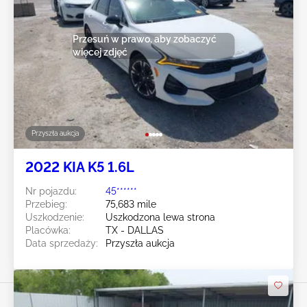
Przesuń w prawo, aby zobaczyć
więcej zdjęć
Przyszła aukcja
2022 KIA K5 1.6L
Nr pojazdu:
45******
Przebieg:
75,683 mile
Uszkodzenie:
Uszkodzona lewa strona
Placówka:
TX - DALLAS
Data sprzedaży:
Przyszła aukcja