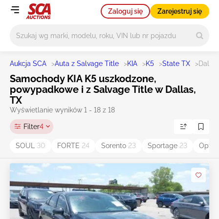
Zaloguj się
Zarejestruj się
Główne wyszukiwanie
Aukcja SCA
>
Auta z Salvage Title
>
KIA
>
K5
>
State TX
>
Dallas
Samochody KIA K5 uszkodzone,
powypadkowe i z Salvage Title w Dallas,
TX
Wyświetlanie wyników 1 - 18 z 18
Filter
4
SOUL
30
FORTE
24
Sorento
23
Sportage
23
Opti