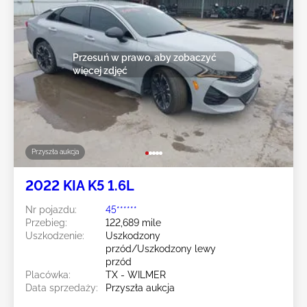
Przesuń w prawo, aby zobaczyć
więcej zdjęć
Przyszła aukcja
2022 KIA K5 1.6L
Nr pojazdu:
45******
Przebieg:
122,689 mile
Uszkodzenie:
Uszkodzony
przód/Uszkodzony lewy
przód
Placówka:
TX - WILMER
Data sprzedaży:
Przyszła aukcja