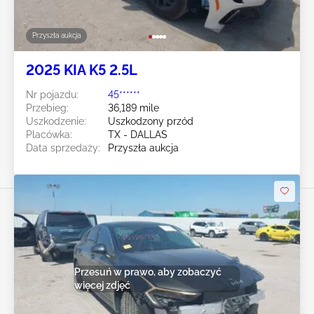
Przyszła aukcja
2025 KIA K5 2.5L
Nr pojazdu:
45******
Przebieg:
36,189 mile
Uszkodzenie:
Uszkodzony przód
Placówka:
TX - DALLAS
Data sprzedaży:
Przyszła aukcja
Przesuń w prawo, aby zobaczyć
więcej zdjęć