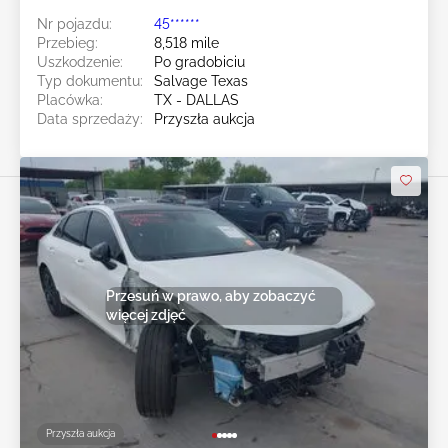
Nr pojazdu:
45******
Przebieg:
8,518 mile
Uszkodzenie:
Po gradobiciu
Typ dokumentu:
Salvage Texas
Placówka:
TX - DALLAS
Data sprzedaży:
Przyszła aukcja
Przesuń w prawo, aby zobaczyć
więcej zdjęć
Przyszła aukcja