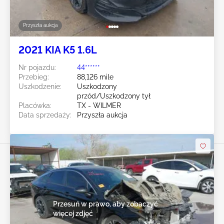
Przyszła aukcja
2021 KIA K5 1.6L
Nr pojazdu:
44******
Przebieg:
88,126 mile
Uszkodzenie:
Uszkodzony
przód/Uszkodzony tył
Placówka:
TX - WILMER
Data sprzedaży:
Przyszła aukcja
Przesuń w prawo, aby zobaczyć
więcej zdjęć