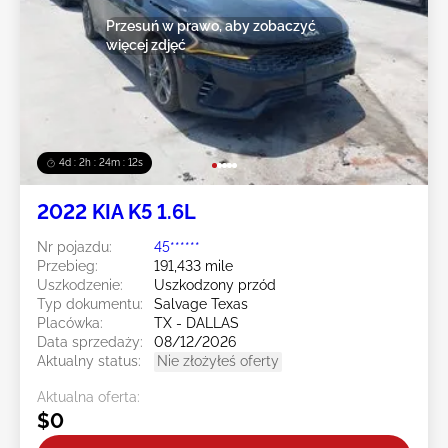
Przesuń w prawo, aby zobaczyć
więcej zdjęć
4d : 2h : 24m : 10s
2022 KIA K5 1.6L
Nr pojazdu:
45******
Przebieg:
191,433 mile
Uszkodzenie:
Uszkodzony przód
Typ dokumentu:
Salvage Texas
Placówka:
TX - DALLAS
Data sprzedaży:
08/12/2026
Aktualny status:
Nie złożyłeś oferty
Aktualna oferta:
$0