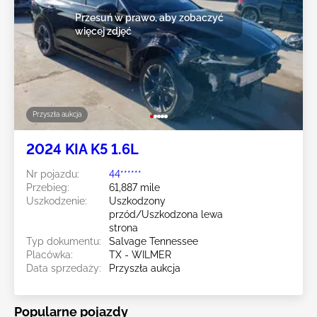
Przesuń w prawo, aby zobaczyć
więcej zdjęć
Przyszła aukcja
2024 KIA K5 1.6L
Nr pojazdu:
44******
Przebieg:
61,887 mile
Uszkodzenie:
Uszkodzony
przód/Uszkodzona lewa
strona
Typ dokumentu:
Salvage Tennessee
Placówka:
TX - WILMER
Data sprzedaży:
Przyszła aukcja
Popularne pojazdy