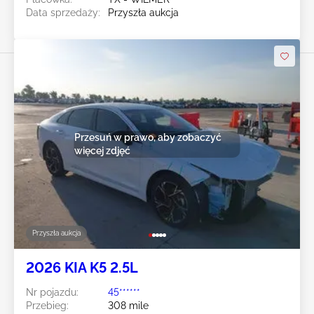
Data sprzedaży:
Przyszła aukcja
Przesuń w prawo, aby zobaczyć
więcej zdjęć
Przyszła aukcja
2026 KIA K5 2.5L
Nr pojazdu:
45******
Przebieg:
308 mile