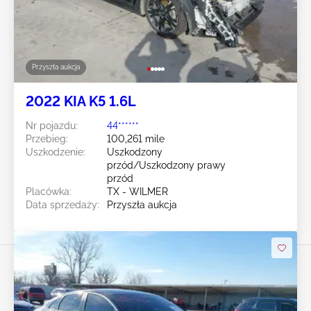
Przyszła aukcja
2022 KIA K5 1.6L
Nr pojazdu:
44******
Przebieg:
100,261 mile
Uszkodzenie:
Uszkodzony
przód/Uszkodzony prawy
przód
Placówka:
TX - WILMER
Data sprzedaży:
Przyszła aukcja