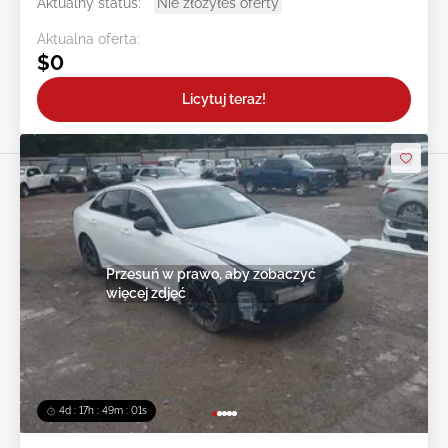
Aktualny status:
Nie złożyłeś oferty
Aktualna oferta:
$0
Licytuj teraz!
Przesuń w prawo, aby zobaczyć
więcej zdjęć
4d : 17h : 48m : 58s