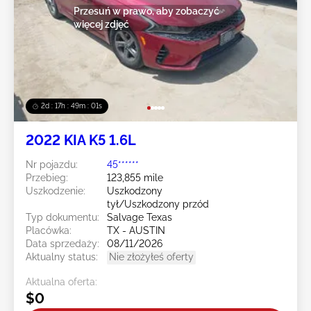
Przesuń w prawo, aby zobaczyć
więcej zdjęć
2d : 17h : 48m : 58s
2022 KIA K5 1.6L
Nr pojazdu:
45******
Przebieg:
123,855 mile
Uszkodzenie:
Uszkodzony
tył/Uszkodzony przód
Typ dokumentu:
Salvage Texas
Placówka:
TX - AUSTIN
Data sprzedaży:
08/11/2026
Aktualny status:
Nie złożyłeś oferty
Aktualna oferta:
$0