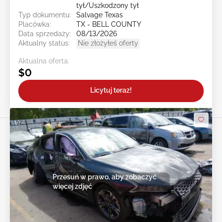
tył/Uszkodzony tył
Typ dokumentu:
Salvage Texas
Placówka:
TX - BELL COUNTY
Data sprzedaży:
08/13/2026
Aktualny status:
Nie złożyłeś oferty
Aktualna oferta:
$0
Licytuj teraz!
Przesuń w prawo, aby zobaczyć
więcej zdjęć