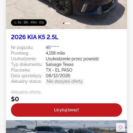
3d : 18h : 48m : 58s
2026 KIA K5 2.5L
Nr pojazdu:
45******
Przebieg:
4,158 mile
Uszkodzenie:
Uszkodzenie przez powódź
Typ dokumentu:
Salvage Texas
Placówka:
TX - EL PASO
Data sprzedaży:
08/12/2026
Aktualny status:
Nie złożyłeś oferty
Aktualna oferta:
$0
Licytuj teraz!