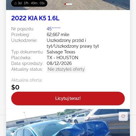
3d : 17h : 48m : 58s
2022 KIA K5 1.6L
Nr pojazdu:
45******
Przebieg:
62,667 mile
Uszkodzenie:
Uszkodzony przód i
tył/Uszkodzony prawy tył
Typ dokumentu:
Salvage Texas
Placówka:
TX - HOUSTON
Data sprzedaży:
08/12/2026
Aktualny status:
Nie złożyłeś oferty
Aktualna oferta:
$0
Licytuj teraz!