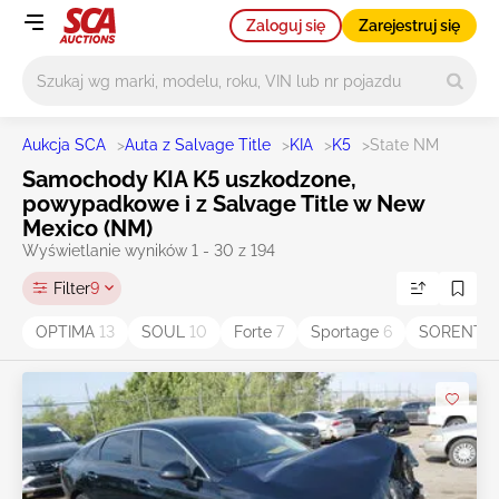
Zaloguj się
Zarejestruj się
Główne wyszukiwanie
Aukcja SCA
>
Auta z Salvage Title
>
KIA
>
K5
>
State NM
Samochody KIA K5 uszkodzone,
powypadkowe i z Salvage Title w New
Mexico (NM)
Wyświetlanie wyników 1 - 30 z 194
Filter
9
OPTIMA
13
SOUL
10
Forte
7
Sportage
6
SORENT