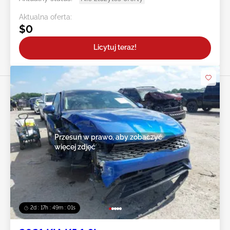
Aktualna oferta:
$0
Licytuj teraz!
Przesuń w prawo, aby zobaczyć
więcej zdjęć
2d : 17h : 48m : 58s