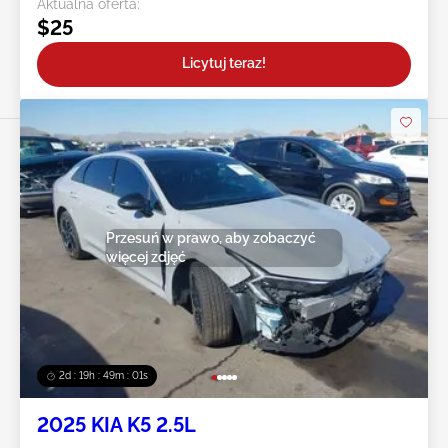
Aktualna oferta:
$25
Licytuj teraz!
Przesuń w prawo, aby zobaczyć
więcej zdjęć
2d : 19h : 48m : 58s
2025 KIA K5 2.5L