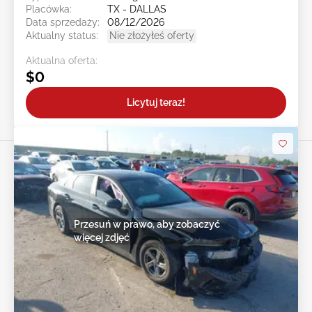
Placówka:
TX - DALLAS
Data sprzedaży:
08/12/2026
Aktualny status:
Nie złożyłeś oferty
Aktualna oferta:
$0
Licytuj teraz!
Przesuń w prawo, aby zobaczyć
więcej zdjęć