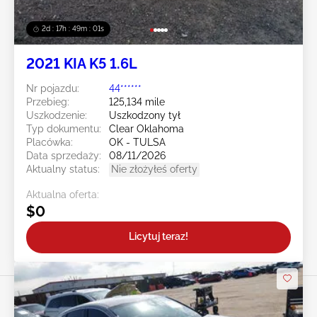
2d : 17h : 48m : 58s
2021 KIA K5 1.6L
Nr pojazdu:
44******
Przebieg:
125,134 mile
Uszkodzenie:
Uszkodzony tył
Typ dokumentu:
Clear Oklahoma
Placówka:
OK - TULSA
Data sprzedaży:
08/11/2026
Aktualny status:
Nie złożyłeś oferty
Aktualna oferta:
$0
Licytuj teraz!