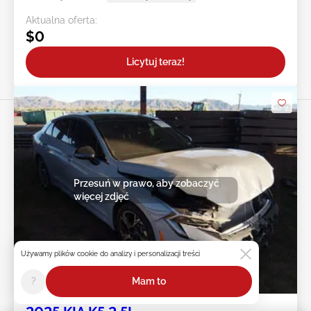
Aktualna oferta:
$0
Licytuj teraz!
Przesuń w prawo, aby zobaczyć
więcej zdjęć
Używamy plików cookie do analizy i personalizacji treści
9d : 19h : 48m : 58s
?
Mam to