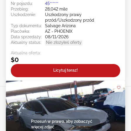
Nr pojazdu:
45******
Przebieg:
28,042 mile
Uszkodzenie:
Uszkodzony prawy
przód/Uszkodzony przód
Typ dokumentu:
Salvage Arizona
Placówka:
AZ - PHOENIX
Data sprzedaży:
08/11/2026
Aktualny status:
Nie złożyłeś oferty
Aktualna oferta:
$0
Licytuj teraz!
Przesuń w prawo, aby zobaczyć
więcej zdjęć