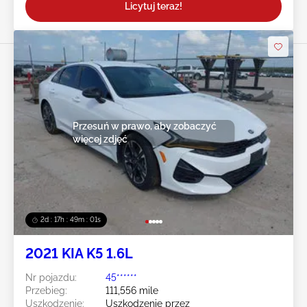
Licytuj teraz!
Przesuń w prawo, aby zobaczyć
więcej zdjęć
2d : 17h : 48m : 58s
2021 KIA K5 1.6L
Nr pojazdu:
45******
Przebieg:
111,556 mile
Uszkodzenie:
Uszkodzenie przez