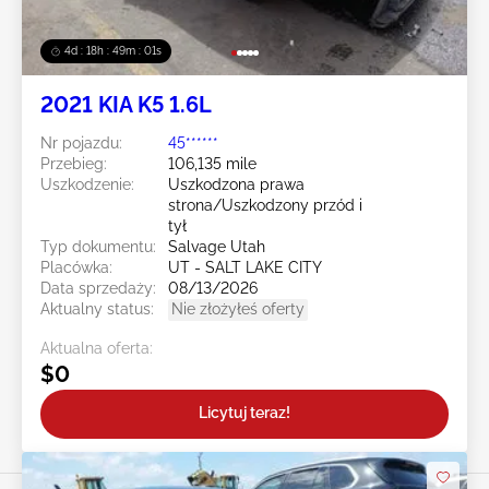
4d : 18h : 48m : 58s
2021 KIA K5 1.6L
Nr pojazdu:
45******
Przebieg:
106,135 mile
Uszkodzenie:
Uszkodzona prawa
strona/Uszkodzony przód i
tył
Typ dokumentu:
Salvage Utah
Placówka:
UT - SALT LAKE CITY
Data sprzedaży:
08/13/2026
Aktualny status:
Nie złożyłeś oferty
Aktualna oferta:
$0
Licytuj teraz!