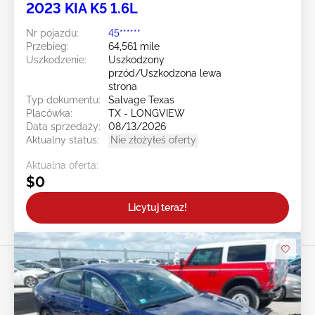
2023 KIA K5 1.6L
Nr pojazdu:
45******
Przebieg:
64,561 mile
Uszkodzenie:
Uszkodzony
przód/Uszkodzona lewa
strona
Typ dokumentu:
Salvage Texas
Placówka:
TX - LONGVIEW
Data sprzedaży:
08/13/2026
Aktualny status:
Nie złożyłeś oferty
Aktualna oferta:
$0
Licytuj teraz!