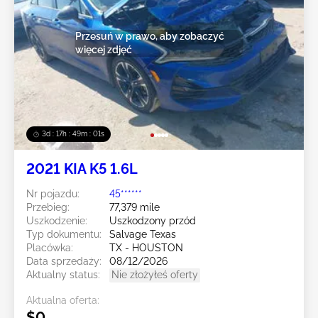
Przesuń w prawo, aby zobaczyć
więcej zdjęć
3d : 17h : 48m : 58s
2021 KIA K5 1.6L
Nr pojazdu:
45******
Przebieg:
77,379 mile
Uszkodzenie:
Uszkodzony przód
Typ dokumentu:
Salvage Texas
Placówka:
TX - HOUSTON
Data sprzedaży:
08/12/2026
Aktualny status:
Nie złożyłeś oferty
Aktualna oferta:
$0