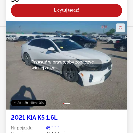
Licytuj teraz!
Przesuń w prawo, aby zobaczyć
więcej zdjęć
3d : 17h : 48m : 58s
2021 KIA K5 1.6L
Nr pojazdu:
45******