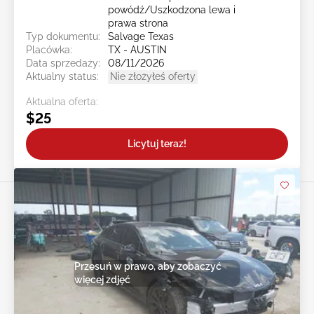
powódź/Uszkodzona lewa i
prawa strona
Typ dokumentu:
Salvage Texas
Placówka:
TX - AUSTIN
Data sprzedaży:
08/11/2026
Aktualny status:
Nie złożyłeś oferty
Aktualna oferta:
$25
Licytuj teraz!
Przesuń w prawo, aby zobaczyć
więcej zdjęć