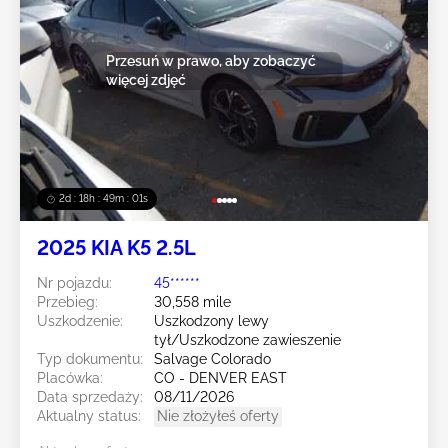
Przesuń w prawo, aby zobaczyć
więcej zdjęć
2d : 18h : 48m : 58s
2025 KIA K5 2.5L
Nr pojazdu:
45******
Przebieg:
30,558 mile
Uszkodzenie:
Uszkodzony lewy
tył/Uszkodzone zawieszenie
Typ dokumentu:
Salvage Colorado
Placówka:
CO - DENVER EAST
Data sprzedaży:
08/11/2026
Aktualny status:
Nie złożyłeś oferty