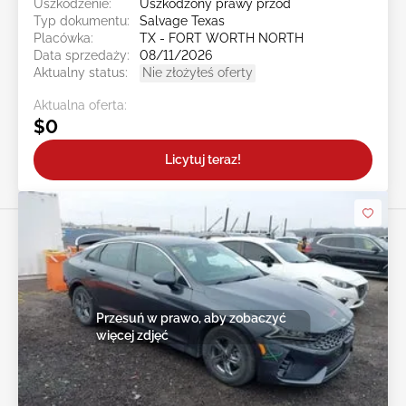
Uszkodzenie:
Uszkodzony prawy przód
Typ dokumentu:
Salvage Texas
Placówka:
TX - FORT WORTH NORTH
Data sprzedaży:
08/11/2026
Aktualny status:
Nie złożyłeś oferty
Aktualna oferta:
$0
Licytuj teraz!
Przesuń w prawo, aby zobaczyć
więcej zdjęć