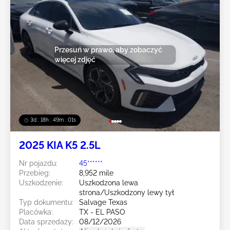
Przesuń w prawo, aby zobaczyć
więcej zdjęć
3d : 18h : 48m : 58s
2025 KIA K5 2.5L
Nr pojazdu:
45******
Przebieg:
8,952 mile
Uszkodzenie:
Uszkodzona lewa
strona/Uszkodzony lewy tył
Typ dokumentu:
Salvage Texas
Placówka:
TX - EL PASO
Data sprzedaży:
08/12/2026