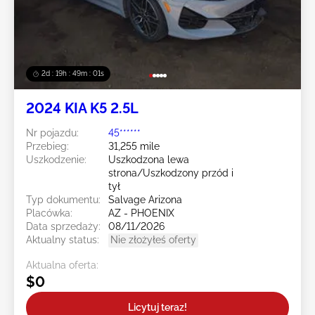
2d : 19h : 48m : 58s
2024 KIA K5 2.5L
Nr pojazdu:
45******
Przebieg:
31,255 mile
Uszkodzenie:
Uszkodzona lewa
strona/Uszkodzony przód i
tył
Typ dokumentu:
Salvage Arizona
Placówka:
AZ - PHOENIX
Data sprzedaży:
08/11/2026
Aktualny status:
Nie złożyłeś oferty
Aktualna oferta:
$0
Licytuj teraz!