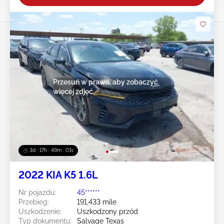
Przesuń w prawo, aby zobaczyć
więcej zdjęć
3d : 17h : 48m : 58s
2022 KIA K5 1.6L
Nr pojazdu:
45******
Przebieg:
191,433 mile
Uszkodzenie:
Uszkodzony przód
Typ dokumentu:
Salvage Texas