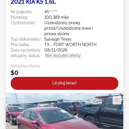
2021 KIA K5 1.6L
Nr pojazdu:
45******
Przebieg:
100,389 mile
Uszkodzenie:
Uszkodzony prawy
przód/Uszkodzona lewa i
prawa strona
Typ dokumentu:
Salvage Texas
Placówka:
TX - FORT WORTH NORTH
Data sprzedaży:
08/11/2026
Aktualny status:
Nie złożyłeś oferty
Aktualna oferta:
$0
Licytuj teraz!