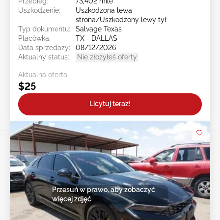
Przebieg:
73,402 mile
Uszkodzenie:
Uszkodzona lewa
strona/Uszkodzony lewy tył
Typ dokumentu:
Salvage Texas
Placówka:
TX - DALLAS
Data sprzedaży:
08/12/2026
Aktualny status:
Nie złożyłeś oferty
Aktualna oferta:
$25
Licytuj teraz!
Przesuń w prawo, aby zobaczyć
więcej zdjęć