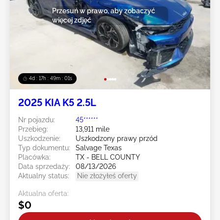
Przesuń w prawo, aby zobaczyć
więcej zdjęć
4d : 17h : 48m : 58s
2025 KIA K5 2.5L
Nr pojazdu:
45******
Przebieg:
13,911 mile
Uszkodzenie:
Uszkodzony prawy przód
Typ dokumentu:
Salvage Texas
Placówka:
TX - BELL COUNTY
Data sprzedaży:
08/13/2026
Aktualny status:
Nie złożyłeś oferty
Aktualna oferta:
$0