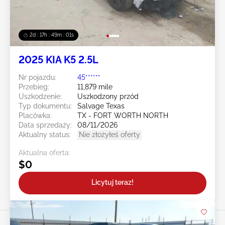
2d : 17h : 48m : 58s
2025 KIA K5 2.5L
Nr pojazdu:
45******
Przebieg:
11,879 mile
Uszkodzenie:
Uszkodzony przód
Typ dokumentu:
Salvage Texas
Placówka:
TX - FORT WORTH NORTH
Data sprzedaży:
08/11/2026
Aktualny status:
Nie złożyłeś oferty
Aktualna oferta:
$0
Licytuj teraz!