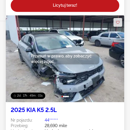
Licytuj teraz!
Przesuń w prawo, aby zobaczyć
więcej zdjęć
2d : 17h : 48m : 58s
2025 KIA K5 2.5L
Nr pojazdu:
44******
Przebieg:
28,690 mile