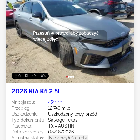
Przesuń w prawo, aby zobaczyć
więcej zdjęć
9d : 17h : 48m : 58s
2026 KIA K5 2.5L
Nr pojazdu:
45******
Przebieg:
12,749 mile
Uszkodzenie:
Uszkodzony lewy przód
Typ dokumentu:
Salvage Texas
Placówka:
TX - AUSTIN
Data sprzedaży:
08/18/2026
Aktualny status:
Nie złożyłeś oferty