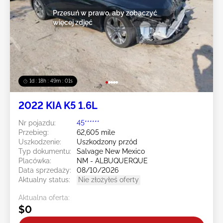
Przesuń w prawo, aby zobaczyć
więcej zdjęć
1d : 18h : 48m : 58s
2022 KIA K5 1.6L
Nr pojazdu:
45******
Przebieg:
62,605 mile
Uszkodzenie:
Uszkodzony przód
Typ dokumentu:
Salvage New Mexico
Placówka:
NM - ALBUQUERQUE
Data sprzedaży:
08/10/2026
Aktualny status:
Nie złożyłeś oferty
Aktualna oferta:
$0