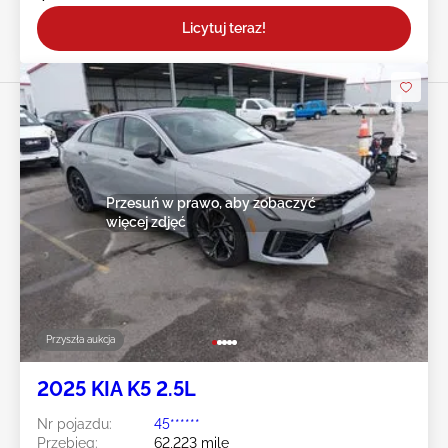
Licytuj teraz!
Przesuń w prawo, aby zobaczyć
więcej zdjęć
Przyszła aukcja
2025 KIA K5 2.5L
Nr pojazdu:
45******
Przebieg:
62,223 mile