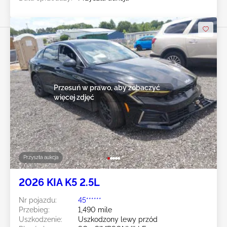
Przesuń w prawo, aby zobaczyć
więcej zdjęć
Przyszła aukcja
2026 KIA K5 2.5L
Nr pojazdu:
45******
Przebieg:
1,490 mile
Uszkodzenie:
Uszkodzony lewy przód