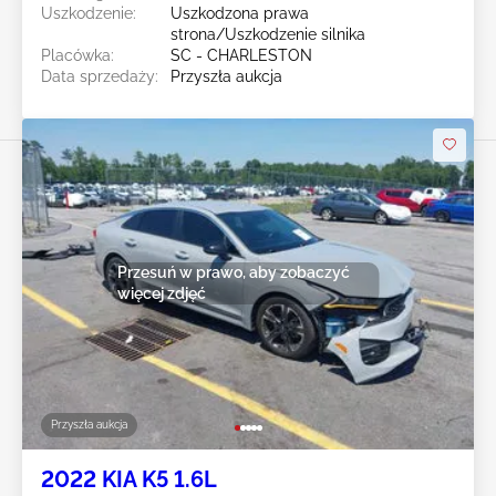
Uszkodzenie:
Uszkodzona prawa
strona/Uszkodzenie silnika
Placówka:
SC - CHARLESTON
Data sprzedaży:
Przyszła aukcja
Przesuń w prawo, aby zobaczyć
więcej zdjęć
Przyszła aukcja
2022 KIA K5 1.6L