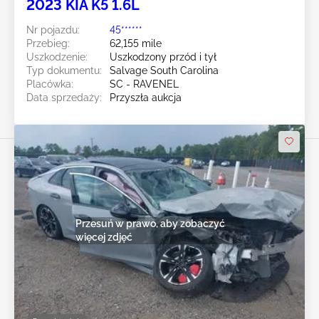
2023 KIA K5 1.6L
Nr pojazdu:
45******
Przebieg:
62,155 mile
Uszkodzenie:
Uszkodzony przód i tył
Typ dokumentu:
Salvage South Carolina
Placówka:
SC - RAVENEL
Data sprzedaży:
Przyszła aukcja
Przesuń w prawo, aby zobaczyć
więcej zdjęć