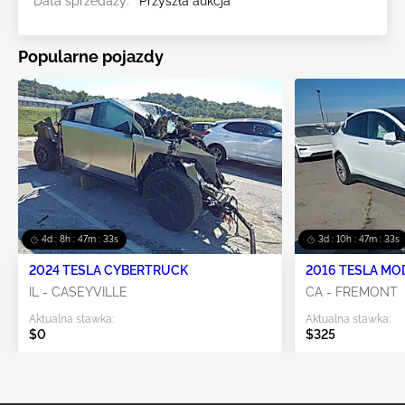
Data sprzedaży:
Przyszła aukcja
Popularne pojazdy
4d : 8h : 47m : 31s
3d : 10h : 47m : 31s
2024 TESLA CYBERTRUCK
2016 TESLA MO
IL - CASEYVILLE
CA - FREMONT
Aktualna stawka:
Aktualna stawka:
$0
$325