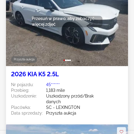
Przesuń w prawo, aby zobaczyć
więcej zdjęć
Przyszła aukcja
2026 KIA K5 2.5L
Nr pojazdu:
45******
Przebieg:
1,183 mile
Uszkodzenie:
Uszkodzony przód/Brak
danych
Placówka:
SC - LEXINGTON
Data sprzedaży:
Przyszła aukcja