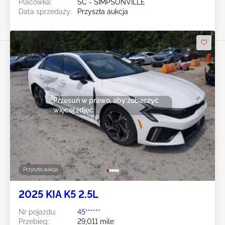
Placówka:
SC - SIMPSONVILLE
Data sprzedaży:
Przyszła aukcja
Przesuń w prawo, aby zobaczyć
więcej zdjęć
Przyszła aukcja
2025 KIA K5 2.5L
Nr pojazdu:
45******
Przebieg:
29,011 mile