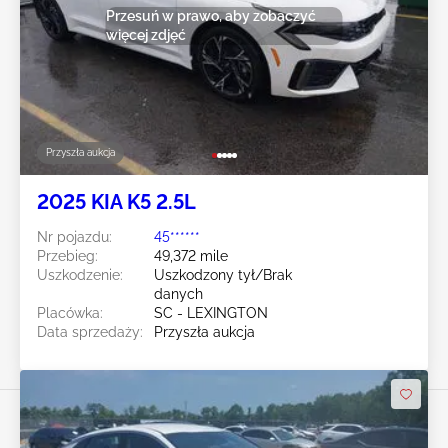
Przesuń w prawo, aby zobaczyć
więcej zdjęć
Przyszła aukcja
2025 KIA K5 2.5L
Nr pojazdu:
45******
Przebieg:
49,372 mile
Uszkodzenie:
Uszkodzony tył/Brak
danych
Placówka:
SC - LEXINGTON
Data sprzedaży:
Przyszła aukcja