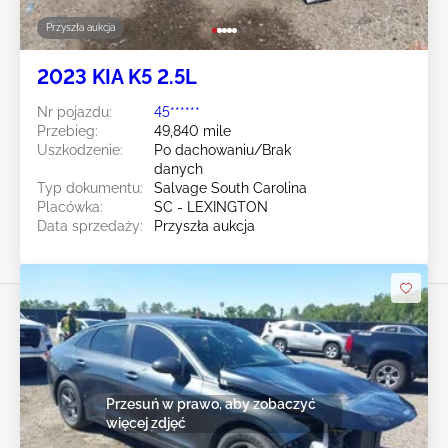
Przyszła aukcja
2023 KIA K5 2.5L
Nr pojazdu:
45******
Przebieg:
49,840 mile
Uszkodzenie:
Po dachowaniu/Brak
danych
Typ dokumentu:
Salvage South Carolina
Placówka:
SC - LEXINGTON
Data sprzedaży:
Przyszła aukcja
Przesuń w prawo, aby zobaczyć
więcej zdjęć