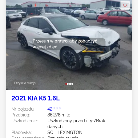
Przesuń w prawo, aby zobaczyć
więcej zdjęć
Przyszła aukcja
2021 KIA K5 1.6L
Nr pojazdu:
42******
Przebieg:
86,278 mile
Uszkodzenie:
Uszkodzony przód i tył/Brak
danych
Placówka:
SC - LEXINGTON