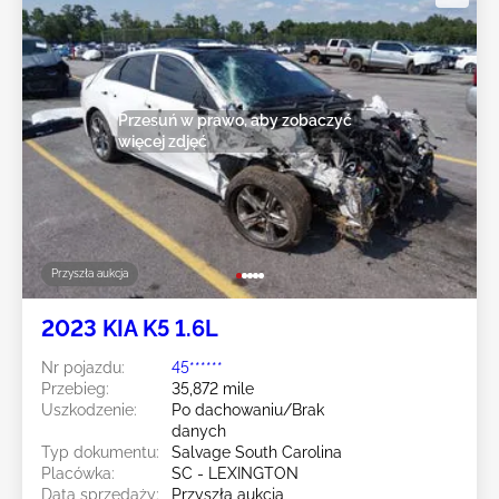
Przesuń w prawo, aby zobaczyć
więcej zdjęć
Przyszła aukcja
2023 KIA K5 1.6L
Nr pojazdu:
45******
Przebieg:
35,872 mile
Uszkodzenie:
Po dachowaniu/Brak
danych
Typ dokumentu:
Salvage South Carolina
Placówka:
SC - LEXINGTON
Data sprzedaży:
Przyszła aukcja