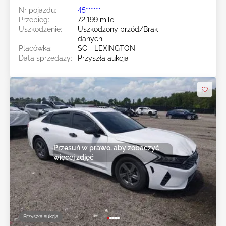
Nr pojazdu:
45******
Przebieg:
72,199 mile
Uszkodzenie:
Uszkodzony przód/Brak
danych
Placówka:
SC - LEXINGTON
Data sprzedaży:
Przyszła aukcja
Przesuń w prawo, aby zobaczyć
więcej zdjęć
Przyszła aukcja