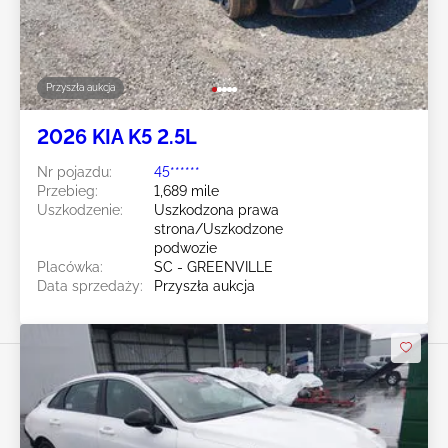
Przyszła aukcja
2026 KIA K5 2.5L
Nr pojazdu:
45******
Przebieg:
1,689 mile
Uszkodzenie:
Uszkodzona prawa
strona/Uszkodzone
podwozie
Placówka:
SC - GREENVILLE
Data sprzedaży:
Przyszła aukcja