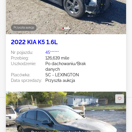
Przyszła aukcja
2022 KIA K5 1.6L
Nr pojazdu:
45******
Przebieg:
126,639 mile
Uszkodzenie:
Po dachowaniu/Brak
danych
Placówka:
SC - LEXINGTON
Data sprzedaży:
Przyszła aukcja