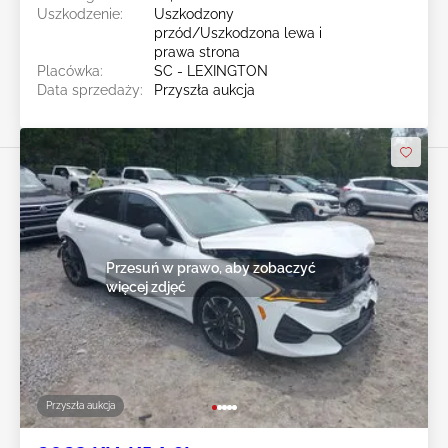
Uszkodzenie:
Uszkodzony
przód/Uszkodzona lewa i
prawa strona
Placówka:
SC - LEXINGTON
Data sprzedaży:
Przyszła aukcja
Przesuń w prawo, aby zobaczyć
więcej zdjęć
Przyszła aukcja