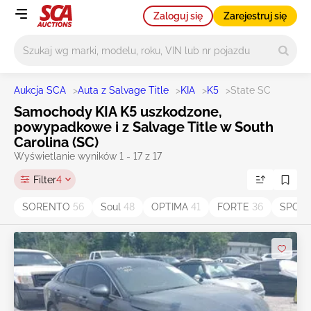
Zaloguj się
Zarejestruj się
Główne wyszukiwanie
Aukcja SCA
>
Auta z Salvage Title
>
KIA
>
K5
>
State SC
Samochody KIA K5 uszkodzone,
powypadkowe i z Salvage Title w South
Carolina (SC)
Wyświetlanie wyników 1 - 17 z 17
Filter
4
SORENTO
56
Soul
48
OPTIMA
41
FORTE
36
SPOR