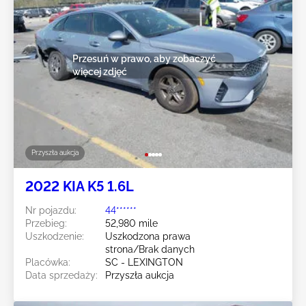
Przesuń w prawo, aby zobaczyć
więcej zdjęć
Przyszła aukcja
2022 KIA K5 1.6L
Nr pojazdu:
44******
Przebieg:
52,980 mile
Uszkodzenie:
Uszkodzona prawa
strona/Brak danych
Placówka:
SC - LEXINGTON
Data sprzedaży:
Przyszła aukcja