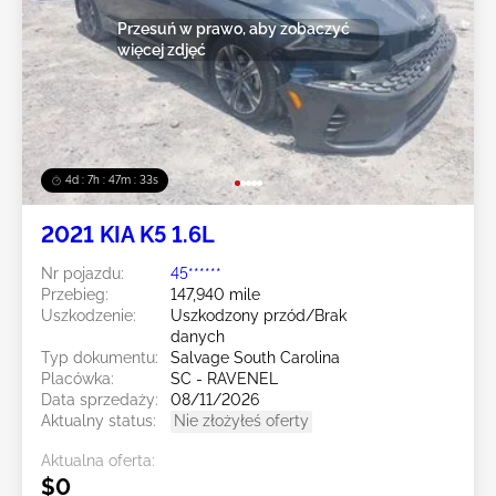
Przesuń w prawo, aby zobaczyć
więcej zdjęć
4d : 7h : 47m : 31s
2021 KIA K5 1.6L
Nr pojazdu:
45******
Przebieg:
147,940 mile
Uszkodzenie:
Uszkodzony przód/Brak
danych
Typ dokumentu:
Salvage South Carolina
Placówka:
SC - RAVENEL
Data sprzedaży:
08/11/2026
Aktualny status:
Nie złożyłeś oferty
Aktualna oferta:
$0