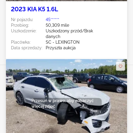
2023 KIA K5 1.6L
Nr pojazdu:
45******
Przebieg:
50,309 mile
Uszkodzenie:
Uszkodzony przód/Brak
danych
Placówka:
SC - LEXINGTON
Data sprzedaży:
Przyszła aukcja
Przesuń w prawo, aby zobaczyć
więcej zdjęć