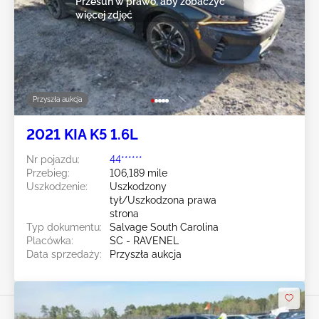
Przesuń w prawo, aby zobaczyć
więcej zdjęć
Przyszła aukcja
2021 KIA K5 1.6L
Nr pojazdu:
44******
Przebieg:
106,189 mile
Uszkodzenie:
Uszkodzony
tył/Uszkodzona prawa
strona
Typ dokumentu:
Salvage South Carolina
Placówka:
SC - RAVENEL
Data sprzedaży:
Przyszła aukcja