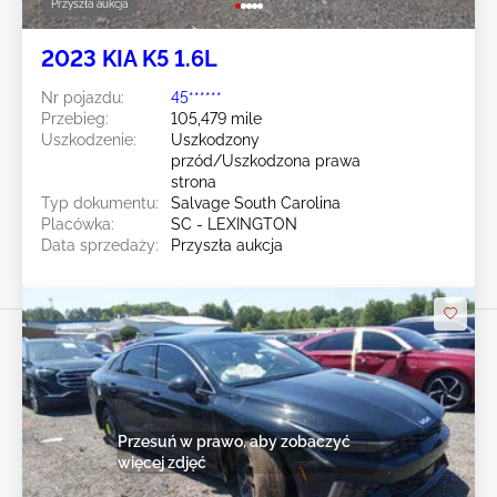
Przyszła aukcja
2023 KIA K5 1.6L
Nr pojazdu:
45******
Przebieg:
105,479 mile
Uszkodzenie:
Uszkodzony
przód/Uszkodzona prawa
strona
Typ dokumentu:
Salvage South Carolina
Placówka:
SC - LEXINGTON
Data sprzedaży:
Przyszła aukcja
Przesuń w prawo, aby zobaczyć
więcej zdjęć