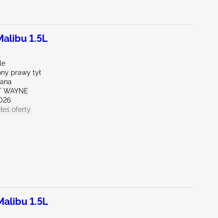
alibu 1.5L
le
ny prawy tył
iana
RT WAYNE
026
łeś oferty
alibu 1.5L