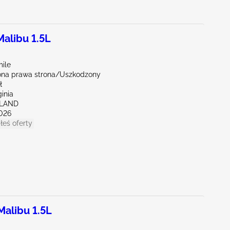
alibu 1.5L
mile
na prawa strona/Uszkodzony
ł
ginia
HLAND
026
łeś oferty
alibu 1.5L