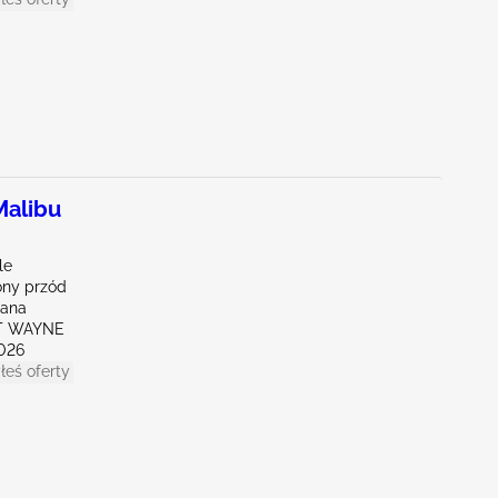
alibu
le
ny przód
iana
RT WAYNE
026
łeś oferty