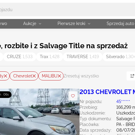
żywo
Aukcje
Pierwsze kroki
Sprzedaj auto
rozbite i z Salvage Title na sprzedaż
CRUZE
1,533
Trax
1,428
TRAVERSE
1,419
Silverado
1,30
dy
Chevrolet
MALIBU
Zresetuj wszystko
2013 CHEVROLET M
m : 04s
Nr pojazdu:
45******
Przebieg:
166,299 m
Uszkodzenie:
Uszkodzo
Typ dokumentu:
Salvage 
Placówka:
PA - BR
Data sprzedaży:
08/07/2