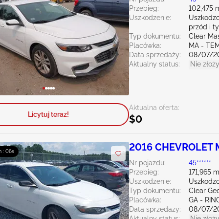
Przebieg:
102,475 m
Uszkodzenie:
Uszkodzo
przód i ty
Typ dokumentu:
Clear Ma
Placówka:
MA - TE
Data sprzedaży:
08/07/2
Aktualny status:
Nie złoży
Aktualna oferta:
Licytuj teraz!
$0
2016 CHEVROLET M
m : 04s
Nr pojazdu:
45******
Przebieg:
171,965 m
Uszkodzenie:
Uszkodzo
Typ dokumentu:
Clear Ge
Placówka:
GA - RI
Data sprzedaży:
08/07/2
Aktualny status:
Nie złoży