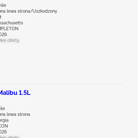
ile
na lewa strona/Uszkodzony
ł
ssachusetts
MPLETON
026
łeś oferty
alibu 1.5L
ile
na lewa strona
orgia
NCON
026
łeś oferty