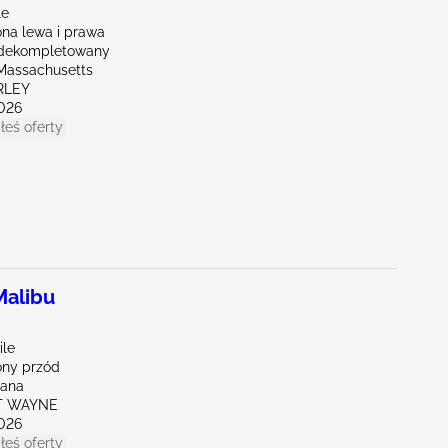
le
na lewa i prawa
Zdekompletowany
Massachusetts
RLEY
026
łeś oferty
alibu
ile
ny przód
iana
RT WAYNE
026
łeś oferty