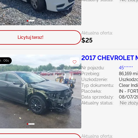
Aktualna oferta:
Licytuj teraz!
$25
2017 CHEVROLET M
m : 04s
Nr pojazdu:
45******
Przebieg:
86,169 mi
Uszkodzenie:
Uszkodzo
Typ dokumentu:
Clear Ind
Placówka:
IN - FO
Data sprzedaży:
08/07/2
Aktualny status:
Nie złoży
Aktualna oferta: