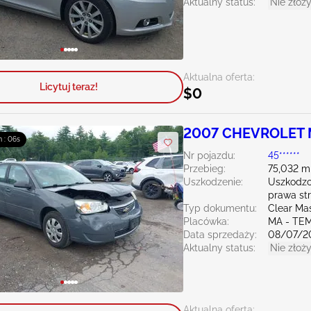
Aktualny status:
Nie złoży
Aktualna oferta:
Licytuj teraz!
$0
2007 CHEVROLET M
m : 04s
Nr pojazdu:
45******
Przebieg:
75,032 m
Uszkodzenie:
Uszkodzo
prawa st
Typ dokumentu:
Clear Ma
Placówka:
MA - TE
Data sprzedaży:
08/07/2
Aktualny status:
Nie złoży
Aktualna oferta: