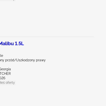
alibu 1.5L
le
ny przód/Uszkodzony prawy
Georgia
ETCHER
026
łeś oferty