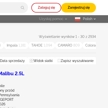
Zaloguj się
Zarejestruj się
Uzyskaj pomoc
Polish
selected
Wyświetlanie wyników 1 - 30 z 2934
4
Impala
1,181
TAHOE
1,094
CAMARO
809
Colorado
791
Data sprzedaży
Widok siatki
Zapisz wyszukiwanie
alibu 2.5L
ile
ny przód
Pennsylvania
IDGEPORT
026