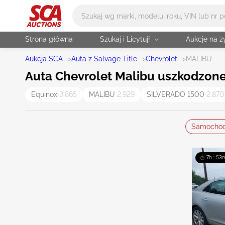
Główne wyszukiwanie
Strona główna
Szukaj i Licytuj!
Aukcje na 
Aukcja SCA
>
Auta z Salvage Title
>
Chevrolet
>
MALIBU
Auta Chevrolet Malibu uszkodzone, 
Equinox
3,865
MALIBU
2,929
SILVERADO 1500
2,870
Samocho
7h : 53