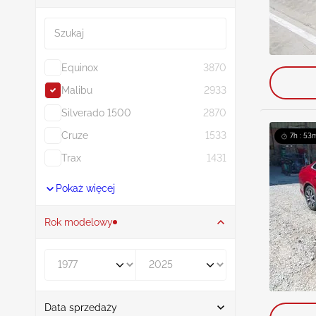
Szukaj
Equinox
3870
Malibu
2933
Silverado 1500
2870
Cruze
1533
7h : 53
Trax
1431
Pokaż więcej
Rok modelowy
Rocznik od
Rocznik do
Data sprzedaży