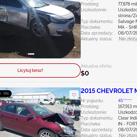
Przebieg:
77,878 mi
Uszkodzenie:
Uszkodzo
strona/
Typ dokumentu:
Salvage 
Placówka:
MA - SHI
Data sprzedaży:
08/07/2
Aktualny status:
Nie złoży
Aktualna oferta:
Licytuj teraz!
$0
2015 CHEVROLET M
m : 04s
Nr pojazdu:
45******
Przebieg:
167,913 m
Uszkodzenie:
Uszkodzo
Typ dokumentu:
Clear Ind
Placówka:
IN - FO
Data sprzedaży:
08/07/2
Aktualny status:
Nie złoży