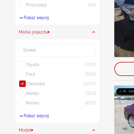
Przyczepy
1124
Pokaż więcej
Marka pojazdu
Szukaj
Toyota
27015
Ford
25514
Chevrolet
25003
7h : 53
Honda
21513
Nissan
18922
Pokaż więcej
Model