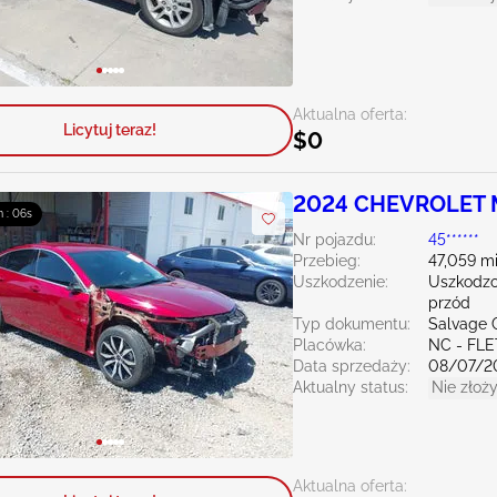
Aktualna oferta:
Licytuj teraz!
$0
2024 CHEVROLET M
m : 04s
Nr pojazdu:
45******
Przebieg:
47,059 mi
Uszkodzenie:
Uszkodzo
przód
Typ dokumentu:
Salvage 
Placówka:
NC - FL
Data sprzedaży:
08/07/2
Aktualny status:
Nie złoży
Aktualna oferta: