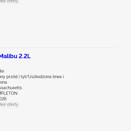
łeś oferty
alibu 2.2L
ile
ny przód i tył/Uszkodzona lewa i
rona
ssachusetts
MPLETON
026
łeś oferty