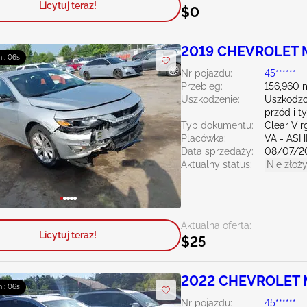
Licytuj teraz!
$0
2019 CHEVROLET M
m : 04s
Nr pojazdu:
45******
Przebieg:
156,960 
Uszkodzenie:
Uszkodzo
przód i ty
Typ dokumentu:
Clear Vir
Placówka:
VA - AS
Data sprzedaży:
08/07/2
Aktualny status:
Nie złoży
Aktualna oferta:
Licytuj teraz!
$25
2022 CHEVROLET M
m : 04s
Nr pojazdu:
45******