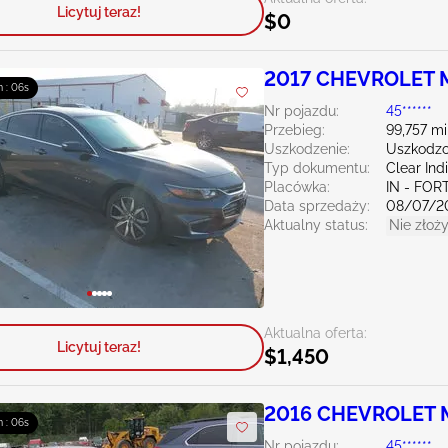
Licytuj teraz!
$0
2017 CHEVROLET M
m : 04s
Nr pojazdu:
45******
Przebieg:
99,757 mi
Uszkodzenie:
Uszkodzo
Typ dokumentu:
Clear Ind
Placówka:
IN - FO
Data sprzedaży:
08/07/2
Aktualny status:
Nie złoży
Aktualna oferta:
Licytuj teraz!
$1,450
2016 CHEVROLET M
m : 04s
Nr pojazdu:
45******