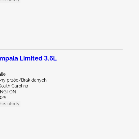
pala Limited 3.6L
ile
ny przód/Brak danych
South Carolina
XINGTON
026
łeś oferty