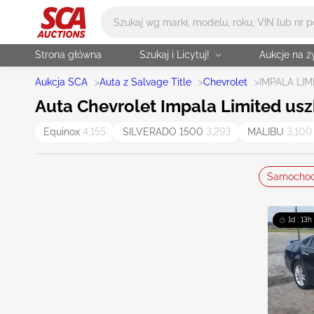
Główne wyszukiwanie
Strona główna
Szukaj i Licytuj!
Aukcje na 
Aukcja SCA
>
Auta z Salvage Title
>
Chevrolet
>
IMPALA LIM
Auta Chevrolet Impala Limited uszk
Equinox
4,155
SILVERADO 1500
3,293
MALIBU
3,100
Samocho
1d : 13h