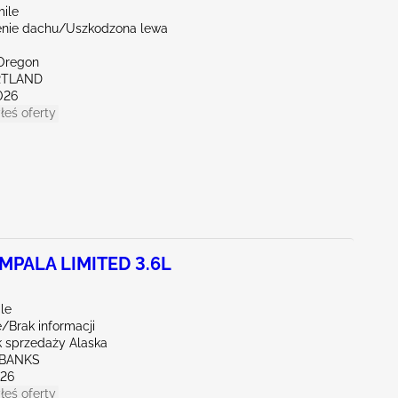
mile
nie dachu/Uszkodzona lewa
Oregon
RTLAND
026
łeś oferty
MPALA LIMITED 3.6L
le
/Brak informacji
 sprzedaży Alaska
RBANKS
026
łeś oferty