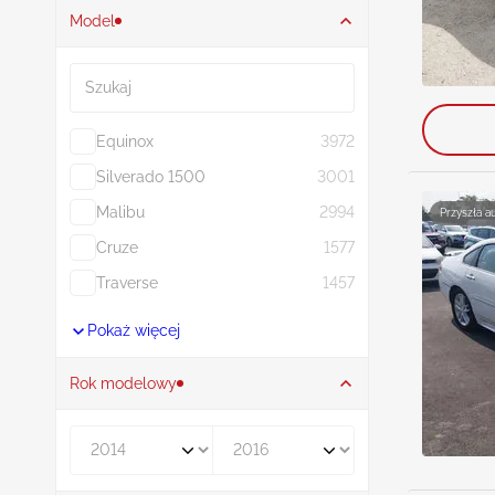
Model
Szukaj
Equinox
3972
Silverado 1500
3001
Malibu
2994
Przyszła a
Cruze
1577
Traverse
1457
Pokaż więcej
Rok modelowy
Rocznik od
Rocznik do