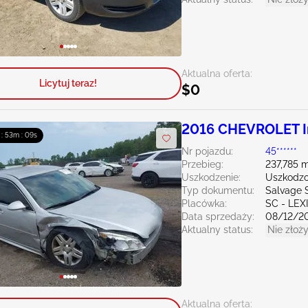
Aktualna oferta:
Licytuj teraz!
$0
2016 CHEVROLET Im
 : 53m : 08s
Nr pojazdu:
45******
Przebieg:
237,785 m
Uszkodzenie:
Uszkodzo
Typ dokumentu:
Salvage 
Placówka:
SC - LE
Data sprzedaży:
08/12/2
Aktualny status:
Nie złoży
Aktualna oferta: