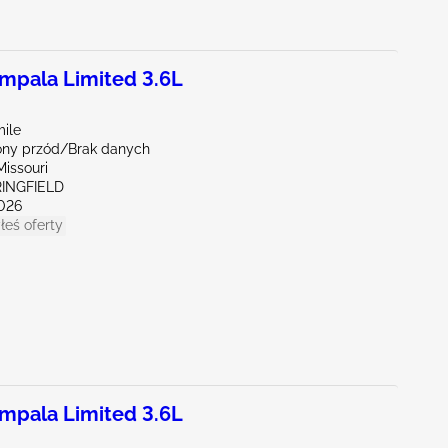
pala Limited 3.6L
mile
ny przód/Brak danych
issouri
RINGFIELD
026
łeś oferty
pala Limited 3.6L