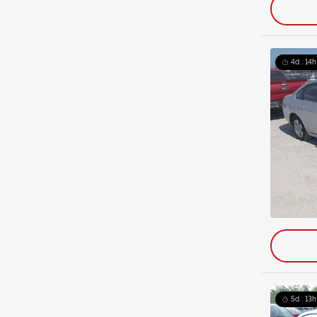
4d : 14h
5d : 13h