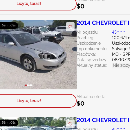
Licytuj teraz!
$0
2014 CHEVROLET Im
 : 53m : 08s
Nr pojazdu:
45******
Przebieg:
100,674 
Uszkodzenie:
Uszkodzo
Typ dokumentu:
Salvage M
Placówka:
MO - SP
Data sprzedaży:
08/10/2
Aktualny status:
Nie złoży
Aktualna oferta:
Licytuj teraz!
$0
2014 CHEVROLET Im
 : 53m : 08s
Nr pojazdu:
45******