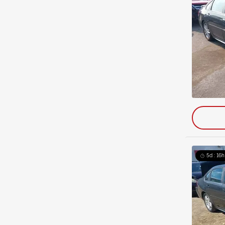
5d : 16h