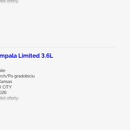
łeś oferty
pala Limited 3.6L
ile
ych/Po gradobiciu
Kansas
K CITY
026
łeś oferty