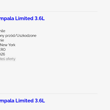
pala Limited 3.6L
mile
ony przód/Uszkodzone
nie
New York
ERO
026
łeś oferty
pala Limited 3.6L