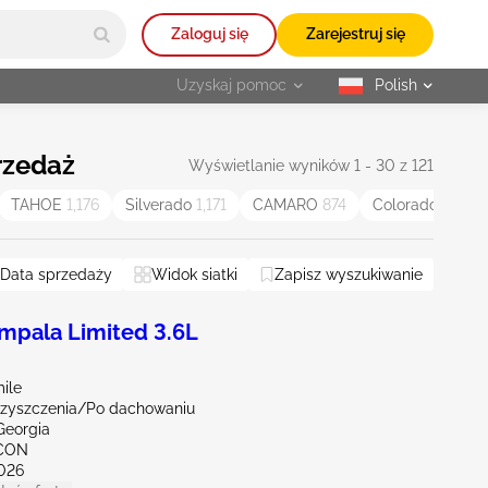
Zaloguj się
Zarejestruj się
Uzyskaj pomoc
Polish
selected
rzedaż
Wyświetlanie wyników 1 - 30 z 121
TAHOE
1,176
Silverado
1,171
CAMARO
874
Colorado
842
Data sprzedaży
Widok siatki
Zapisz wyszukiwanie
pala Limited 3.6L
ile
czyszczenia/Po dachowaniu
Georgia
NCON
026