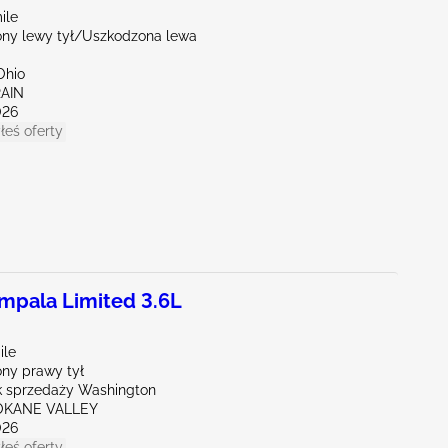
ile
ny lewy tył/Uszkodzona lewa
Ohio
RAIN
026
łeś oferty
pala Limited 3.6L
ile
ny prawy tył
 sprzedaży Washington
OKANE VALLEY
026
łeś oferty