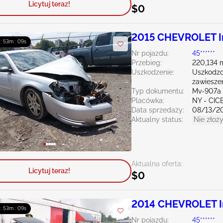
Licytuj teraz!
$0
2015 CHEVROLET Im
 : 53m : 08s
Nr pojazdu:
45******
Przebieg:
220,134 
Uszkodzenie:
Uszkodz
zawiesze
Typ dokumentu:
Mv-907a 
Placówka:
NY - CIC
Data sprzedaży:
08/13/2
Aktualny status:
Nie złoży
Aktualna oferta:
Licytuj teraz!
$0
2014 CHEVROLET Im
 : 53m : 08s
Nr pojazdu:
45******