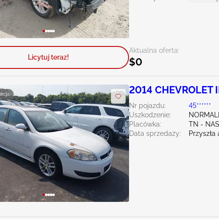
Aktualna oferta:
Licytuj teraz!
$0
2014 CHEVROLET I
ukcja
Nr pojazdu:
45******
Uszkodzenie:
NORMAL
Placówka:
TN - NA
Data sprzedaży:
Przyszła 