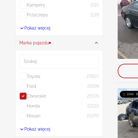
Kampery
2115
Przyczepy
1139
Pokaż więcej
Marka pojazdu
Szukaj
Toyota
27807
Ford
26199
134d : 1
Chevrolet
25576
Honda
22122
Nissan
19370
Pokaż więcej