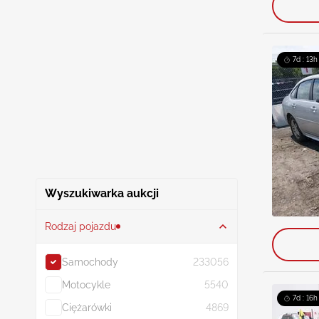
7d : 13h
Wyszukiwarka aukcji
Rodzaj pojazdu
Samochody
233056
Motocykle
5540
7d : 16h
Ciężarówki
4869