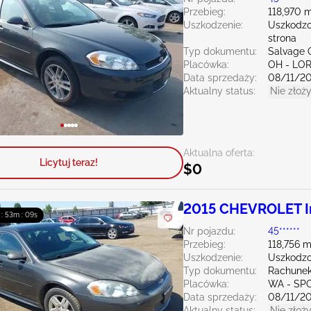
Przebieg:
118,970 m
Uszkodzenie:
Uszkodzo
strona
Typ dokumentu:
Salvage 
Placówka:
OH - LO
Data sprzedaży:
08/11/2
Aktualny status:
Nie złoży
Aktualna oferta:
Licytuj teraz!
$0
2015 CHEVROLET Im
 : 53m : 08s
Nr pojazdu:
45******
Przebieg:
118,756 m
Uszkodzenie:
Uszkodzo
Typ dokumentu:
Rachunek
Placówka:
WA - SP
Data sprzedaży:
08/11/2
Aktualny status:
Nie złoży