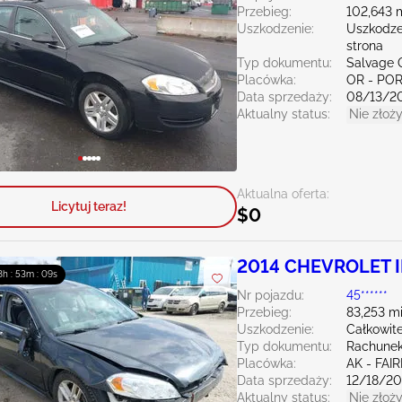
Przebieg:
102,643 
Uszkodzenie:
Uszkodze
strona
Typ dokumentu:
Salvage 
Placówka:
OR - PO
Data sprzedaży:
08/13/2
Aktualny status:
Nie złoży
Aktualna oferta:
Licytuj teraz!
$0
2014 CHEVROLET I
8h : 53m : 08s
Nr pojazdu:
45******
Przebieg:
83,253 mi
Uszkodzenie:
Całkowite
Typ dokumentu:
Rachunek
Placówka:
AK - FAI
Data sprzedaży:
12/18/2
Aktualny status:
Nie złoży