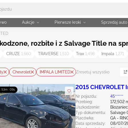
żywo
Aukcje
Pierwsze kroki
Sprzedaj auto
ITED
odzone, rozbite i z Salvage Title na sp
CRUZE
1,660
TRAVERSE
1,510
Trax
1,498
Impala
1,271
dy
Chevrolet
IMPALA LIMITED
Zresetuj wszystko
2015 CHEVROLET Im
 : 53m : 08s
Nr pojazdu:
45******
Przebieg:
172,502 m
Uszkodzenie:
Biozanie
Typ dokumentu:
Salvage 
Placówka:
GA - RI
Data sprzedaży:
08/07/2