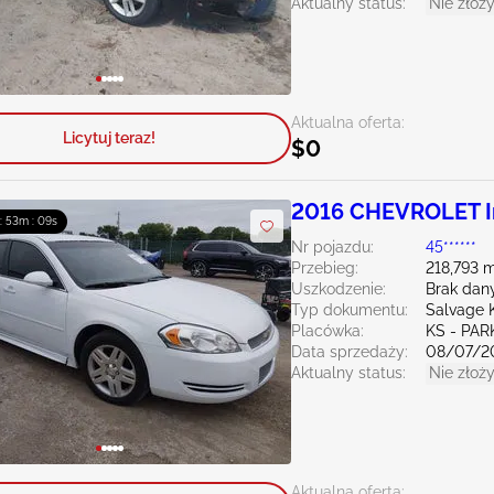
Aktualny status:
Nie złoży
Aktualna oferta:
Licytuj teraz!
$0
2016 CHEVROLET Im
 : 53m : 08s
Nr pojazdu:
45******
Przebieg:
218,793 m
Uszkodzenie:
Brak dan
Typ dokumentu:
Salvage 
Placówka:
KS - PAR
Data sprzedaży:
08/07/2
Aktualny status:
Nie złoży
Aktualna oferta: