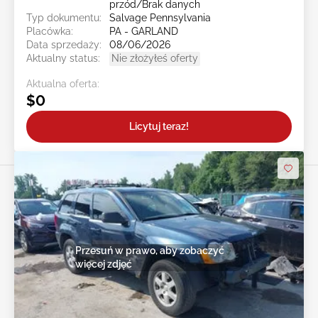
przód/Brak danych
Typ dokumentu:
Salvage Pennsylvania
Placówka:
PA - GARLAND
Data sprzedaży:
08/06/2026
Aktualny status:
Nie złożyłeś oferty
Aktualna oferta:
$0
Licytuj teraz!
Przesuń w prawo, aby zobaczyć
więcej zdjęć