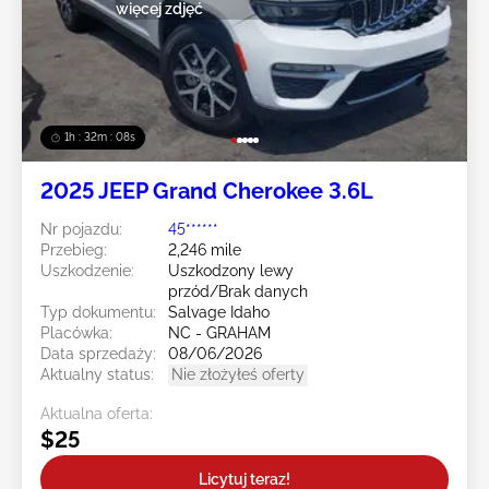
więcej zdjęć
1h : 32m : 05s
2025 JEEP Grand Cherokee 3.6L
Nr pojazdu:
45******
Przebieg:
2,246 mile
Uszkodzenie:
Uszkodzony lewy
przód/Brak danych
Typ dokumentu:
Salvage Idaho
Placówka:
NC - GRAHAM
Data sprzedaży:
08/06/2026
Aktualny status:
Nie złożyłeś oferty
Aktualna oferta:
$25
Licytuj teraz!