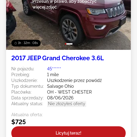
Przesuń w prawo, aby zobaczyć
więcej zdjęć
1h : 32m : 05s
2017 JEEP Grand Cherokee 3.6L
Nr pojazdu:
45******
Przebieg:
1 mile
Uszkodzenie:
Uszkodzenie przez powódź
Typ dokumentu:
Salvage Ohio
Placówka:
OH - WEST CHESTER
Data sprzedaży:
08/06/2026
Aktualny status:
Nie złożyłeś oferty
Aktualna oferta:
$725
Licytuj teraz!