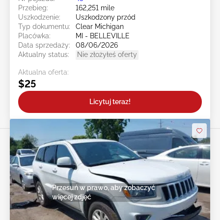
Przebieg:
162,251 mile
Uszkodzenie:
Uszkodzony przód
Typ dokumentu:
Clear Michigan
Placówka:
MI - BELLEVILLE
Data sprzedaży:
08/06/2026
Aktualny status:
Nie złożyłeś oferty
Aktualna oferta:
$25
Licytuj teraz!
Przesuń w prawo, aby zobaczyć
więcej zdjęć