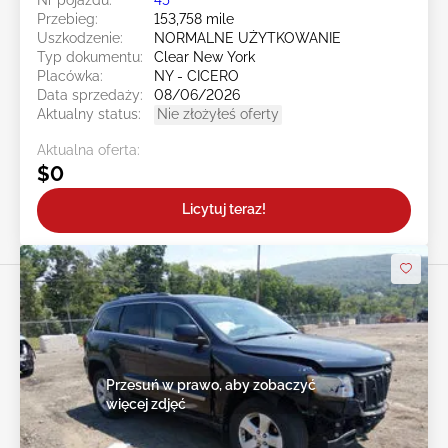
Przebieg:
153,758 mile
Uszkodzenie:
NORMALNE UŻYTKOWANIE
Typ dokumentu:
Clear New York
Placówka:
NY - CICERO
Data sprzedaży:
08/06/2026
Aktualny status:
Nie złożyłeś oferty
Aktualna oferta:
$0
Licytuj teraz!
Przesuń w prawo, aby zobaczyć
więcej zdjęć