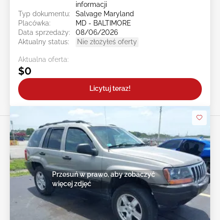
informacji
Typ dokumentu:
Salvage Maryland
Placówka:
MD - BALTIMORE
Data sprzedaży:
08/06/2026
Aktualny status:
Nie złożyłeś oferty
Aktualna oferta:
$0
Licytuj teraz!
Przesuń w prawo, aby zobaczyć
więcej zdjęć