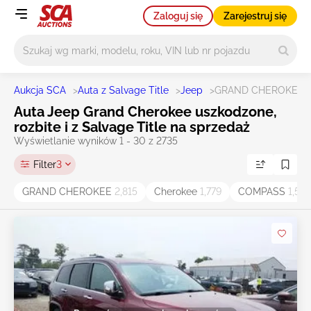
Zaloguj się
Zarejestruj się
Główne wyszukiwanie
Aukcja SCA
>
Auta z Salvage Title
>
Jeep
>
GRAND CHEROKEE
Auta Jeep Grand Cherokee uszkodzone,
rozbite i z Salvage Title na sprzedaż
Wyświetlanie wyników 1 - 30 z 2735
Filter
3
GRAND CHEROKEE
2,815
Cherokee
1,779
COMPASS
1,546