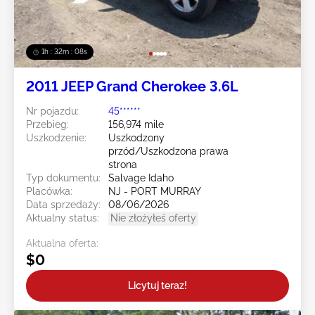
1h : 32m : 05s
2011 JEEP Grand Cherokee 3.6L
Nr pojazdu:
45******
Przebieg:
156,974 mile
Uszkodzenie:
Uszkodzony
przód/Uszkodzona prawa
strona
Typ dokumentu:
Salvage Idaho
Placówka:
NJ - PORT MURRAY
Data sprzedaży:
08/06/2026
Aktualny status:
Nie złożyłeś oferty
Aktualna oferta:
$0
Licytuj teraz!