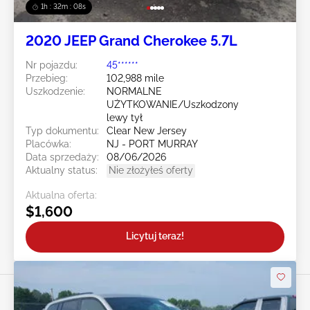
1h : 32m : 05s
2020 JEEP Grand Cherokee 5.7L
Nr pojazdu:
45******
Przebieg:
102,988 mile
Uszkodzenie:
NORMALNE
UŻYTKOWANIE/Uszkodzony
lewy tył
Typ dokumentu:
Clear New Jersey
Placówka:
NJ - PORT MURRAY
Data sprzedaży:
08/06/2026
Aktualny status:
Nie złożyłeś oferty
Aktualna oferta:
$1,600
Licytuj teraz!