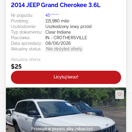
2014 JEEP Grand Cherokee 3.6L
Nr pojazdu:
45******
Przebieg:
115,980 mile
Uszkodzenie:
Uszkodzony lewy przód
Typ dokumentu:
Clear Indiana
Placówka:
IN - CROTHERSVILLE
Data sprzedaży:
08/06/2026
Aktualny status:
Nie złożyłeś oferty
Aktualna oferta:
$25
Licytuj teraz!
Przesuń w prawo, aby zobaczyć