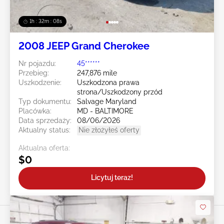
1h : 32m : 05s
2008 JEEP Grand Cherokee
Nr pojazdu:
45******
Przebieg:
247,876 mile
Uszkodzenie:
Uszkodzona prawa
strona/Uszkodzony przód
Typ dokumentu:
Salvage Maryland
Placówka:
MD - BALTIMORE
Data sprzedaży:
08/06/2026
Aktualny status:
Nie złożyłeś oferty
Aktualna oferta:
$0
Licytuj teraz!