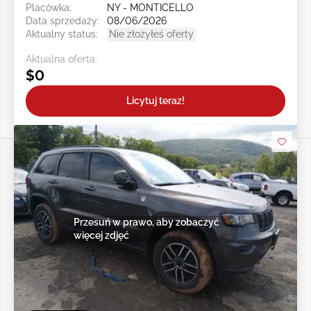
Placówka:
NY - MONTICELLO
Data sprzedaży:
08/06/2026
Aktualny status:
Nie złożyłeś oferty
Aktualna oferta:
$0
Licytuj teraz!
Przesuń w prawo, aby zobaczyć
więcej zdjęć