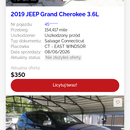
2019 JEEP Grand Cherokee 3.6L
Nr pojazdu:
45******
Przebieg:
154,417 mile
Uszkodzenie:
Uszkodzony przód
Typ dokumentu:
Salvage Connecticut
Placówka:
CT - EAST WINDSOR
Data sprzedaży:
08/06/2026
Aktualny status:
Nie złożyłeś oferty
Aktualna oferta:
$350
Licytuj teraz!