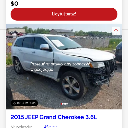
$0
Licytuj teraz!
Przesuń w prawo, aby zobaczyć
więcej zdjęć
1h : 32m : 05s
2015 JEEP Grand Cherokee 3.6L
Nr pojazdu:
45******