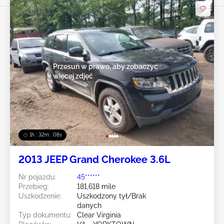
Przesuń w prawo, aby zobaczyć
więcej zdjęć
1h : 32m : 05s
2013 JEEP Grand Cherokee 3.6L
Nr pojazdu:
45******
Przebieg:
181,618 mile
Uszkodzenie:
Uszkodzony tył/Brak
danych
Typ dokumentu:
Clear Virginia