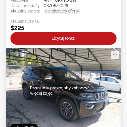
Placówka:
VA - YORKTOWN
Data sprzedaży:
08/06/2026
Aktualny status:
Nie złożyłeś oferty
Aktualna oferta:
$225
Licytuj teraz!
Przesuń w prawo, aby zobaczyć
więcej zdjęć
1h : 32m : 05s