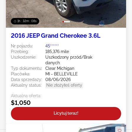
1h : 32m : 05s
2016 JEEP Grand Cherokee 3.6L
Nr pojazdu:
45******
Przebieg:
185,376 mile
Uszkodzenie:
Uszkodzony przód/Brak
danych
Typ dokumentu:
Clear Michigan
Placówka:
MI - BELLEVILLE
Data sprzedaży:
08/06/2026
Aktualny status:
Nie złożyłeś oferty
Aktualna oferta:
$1,050
Licytuj teraz!