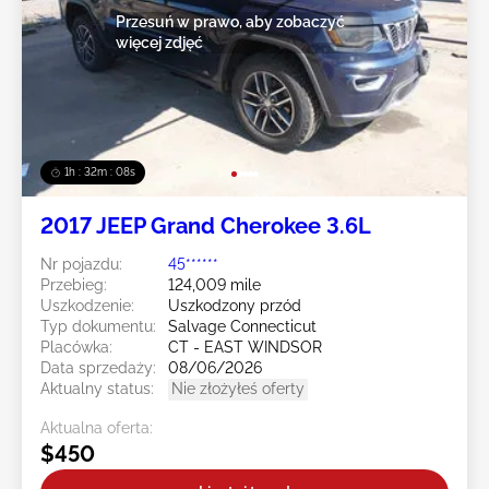
Przesuń w prawo, aby zobaczyć
więcej zdjęć
1h : 32m : 05s
2017 JEEP Grand Cherokee 3.6L
Nr pojazdu:
45******
Przebieg:
124,009 mile
Uszkodzenie:
Uszkodzony przód
Typ dokumentu:
Salvage Connecticut
Placówka:
CT - EAST WINDSOR
Data sprzedaży:
08/06/2026
Aktualny status:
Nie złożyłeś oferty
Aktualna oferta:
$450