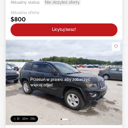
Aktualny status:
Nie złożyłeś oferty
Aktualna oferta:
$800
Licytuj teraz!
Przesuń w prawo, aby zobaczyć
więcej zdjęć
1h : 32m : 05s