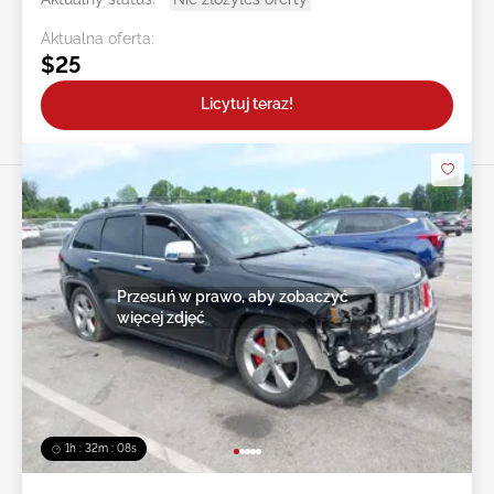
Aktualna oferta:
$25
Licytuj teraz!
Przesuń w prawo, aby zobaczyć
więcej zdjęć
1h : 32m : 05s