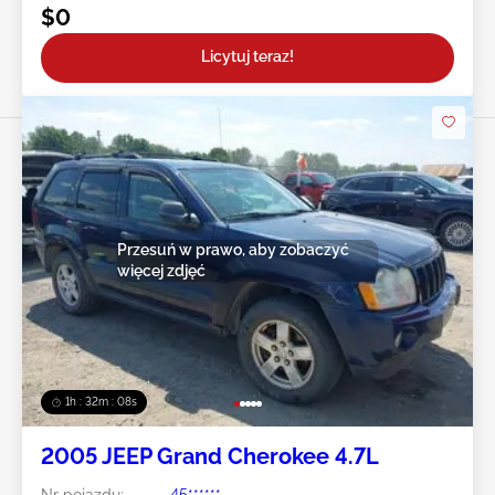
$0
Licytuj teraz!
Przesuń w prawo, aby zobaczyć
więcej zdjęć
1h : 32m : 05s
2005 JEEP Grand Cherokee 4.7L
Nr pojazdu:
45******