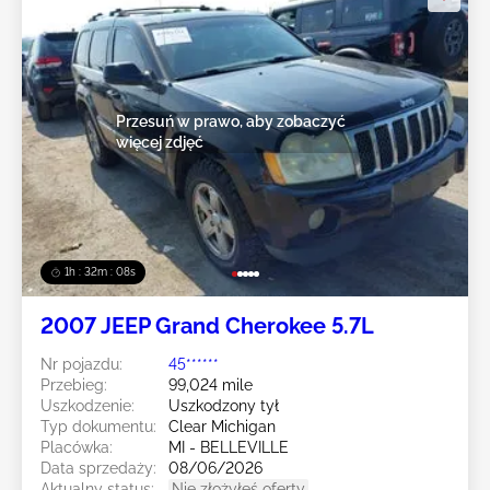
Przesuń w prawo, aby zobaczyć
więcej zdjęć
1h : 32m : 05s
2007 JEEP Grand Cherokee 5.7L
Nr pojazdu:
45******
Przebieg:
99,024 mile
Uszkodzenie:
Uszkodzony tył
Typ dokumentu:
Clear Michigan
Placówka:
MI - BELLEVILLE
Data sprzedaży:
08/06/2026
Aktualny status:
Nie złożyłeś oferty