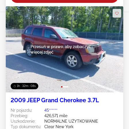
Przesuń w prawo, aby zobaczyć
więcej zdjęć
1h : 32m : 05s
2009 JEEP Grand Cherokee 3.7L
Nr pojazdu:
45******
Przebieg:
426,571 mile
Uszkodzenie:
NORMALNE UŻYTKOWANIE
Typ dokumentu:
Clear New York