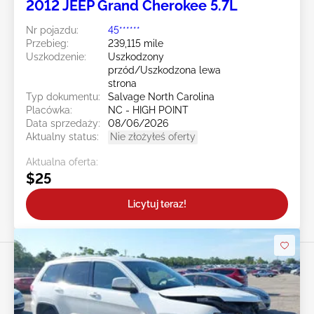
2012 JEEP Grand Cherokee 5.7L
Nr pojazdu:
45******
Przebieg:
239,115 mile
Uszkodzenie:
Uszkodzony
przód/Uszkodzona lewa
strona
Typ dokumentu:
Salvage North Carolina
Placówka:
NC - HIGH POINT
Data sprzedaży:
08/06/2026
Aktualny status:
Nie złożyłeś oferty
Aktualna oferta:
$25
Licytuj teraz!