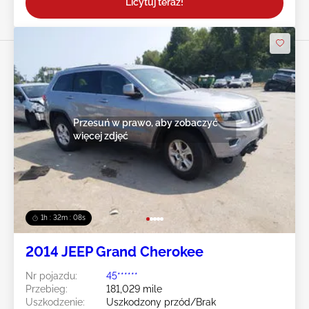
Licytuj teraz!
Przesuń w prawo, aby zobaczyć
więcej zdjęć
1h : 32m : 05s
2014 JEEP Grand Cherokee
Nr pojazdu:
45******
Przebieg:
181,029 mile
Uszkodzenie:
Uszkodzony przód/Brak