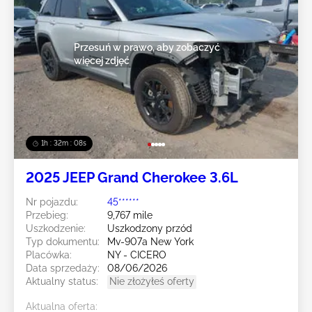
Przesuń w prawo, aby zobaczyć
więcej zdjęć
1h : 32m : 05s
2025 JEEP Grand Cherokee 3.6L
Nr pojazdu:
45******
Przebieg:
9,767 mile
Uszkodzenie:
Uszkodzony przód
Typ dokumentu:
Mv-907a New York
Placówka:
NY - CICERO
Data sprzedaży:
08/06/2026
Aktualny status:
Nie złożyłeś oferty
Aktualna oferta: