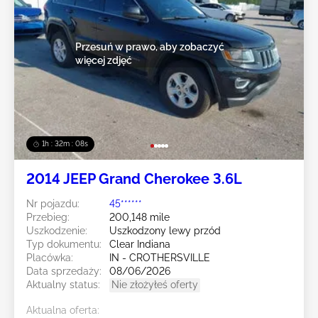
Przesuń w prawo, aby zobaczyć
więcej zdjęć
1h : 32m : 05s
2014 JEEP Grand Cherokee 3.6L
Nr pojazdu:
45******
Przebieg:
200,148 mile
Uszkodzenie:
Uszkodzony lewy przód
Typ dokumentu:
Clear Indiana
Placówka:
IN - CROTHERSVILLE
Data sprzedaży:
08/06/2026
Aktualny status:
Nie złożyłeś oferty
Aktualna oferta: