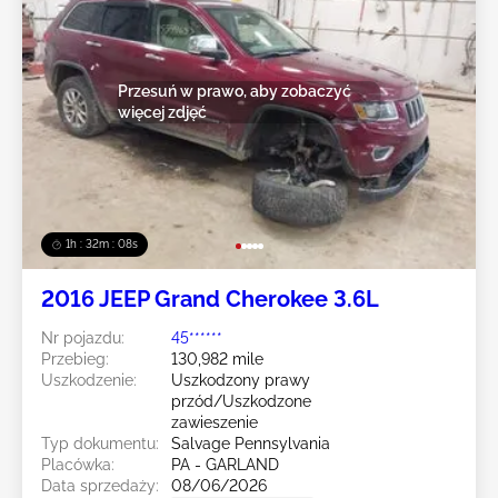
Przesuń w prawo, aby zobaczyć
więcej zdjęć
1h : 32m : 05s
2016 JEEP Grand Cherokee 3.6L
Nr pojazdu:
45******
Przebieg:
130,982 mile
Uszkodzenie:
Uszkodzony prawy
przód/Uszkodzone
zawieszenie
Typ dokumentu:
Salvage Pennsylvania
Placówka:
PA - GARLAND
Data sprzedaży:
08/06/2026