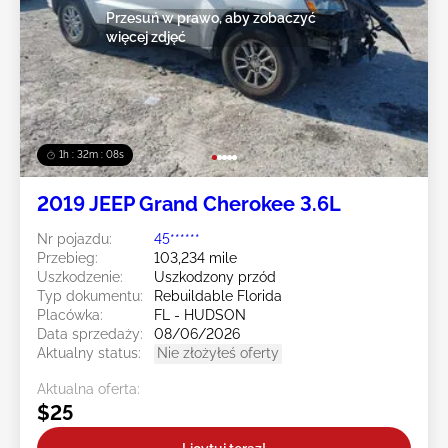
Przesuń w prawo, aby zobaczyć
więcej zdjęć
1h : 32m : 05s
2019 JEEP Grand Cherokee 3.6L
Nr pojazdu:
45******
Przebieg:
103,234 mile
Uszkodzenie:
Uszkodzony przód
Typ dokumentu:
Rebuildable Florida
Placówka:
FL - HUDSON
Data sprzedaży:
08/06/2026
Aktualny status:
Nie złożyłeś oferty
Aktualna oferta:
$25