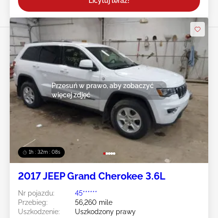
Licytuj teraz!
Przesuń w prawo, aby zobaczyć
więcej zdjęć
1h : 32m : 05s
2017 JEEP Grand Cherokee 3.6L
Nr pojazdu:
45******
Przebieg:
56,260 mile
Uszkodzenie:
Uszkodzony prawy