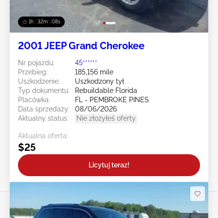
1h : 32m : 05s
2001 JEEP Grand Cherokee
Nr pojazdu:
45******
Przebieg:
185,156 mile
Uszkodzenie:
Uszkodzony tył
Typ dokumentu:
Rebuildable Florida
Placówka:
FL - PEMBROKE PINES
Data sprzedaży:
08/06/2026
Aktualny status:
Nie złożyłeś oferty
Aktualna oferta:
$25
Licytuj teraz!