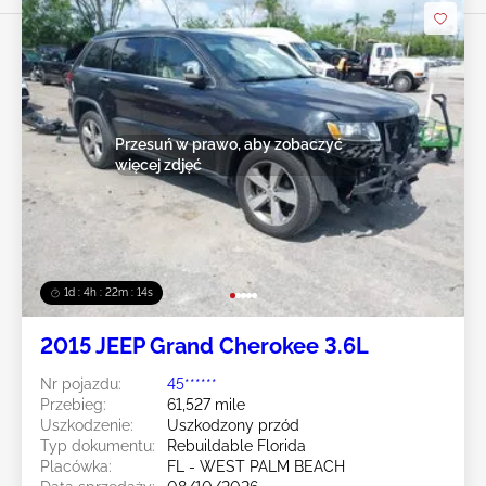
Przesuń w prawo, aby zobaczyć
więcej zdjęć
1d : 4h : 22m : 12s
2015 JEEP Grand Cherokee 3.6L
Nr pojazdu:
45******
Przebieg:
61,527 mile
Uszkodzenie:
Uszkodzony przód
Typ dokumentu:
Rebuildable Florida
Placówka:
FL - WEST PALM BEACH