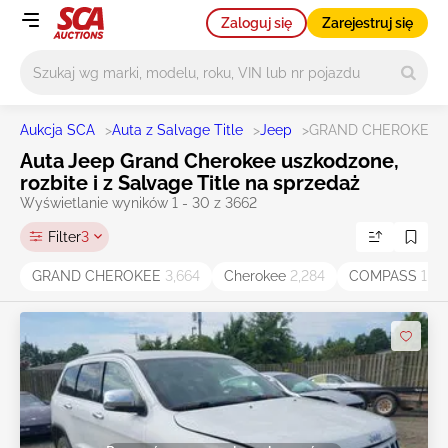
Zaloguj się
Zarejestruj się
Główne wyszukiwanie
Aukcja SCA
>
Auta z Salvage Title
>
Jeep
>
GRAND CHEROKEE
Auta Jeep Grand Cherokee uszkodzone,
rozbite i z Salvage Title na sprzedaż
Wyświetlanie wyników 1 - 30 z 3662
Filter
3
GRAND CHEROKEE
3,664
Cherokee
2,284
COMPASS
1,93