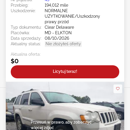
Przebieg:
194,012 mile
Uszkodzenie:
NORMALNE
UŻYTKOWANIE/Uszkodzony
prawy przód
Typ dokumentu:
Clear Delaware
Placówka:
MD - ELKTON
Data sprzedaży:
08/10/2026
Aktualny status:
Nie złożyłeś oferty
Aktualna oferta:
$0
Licytuj teraz!
Przesuń w prawo, aby zobaczyć
więcej zdjęć