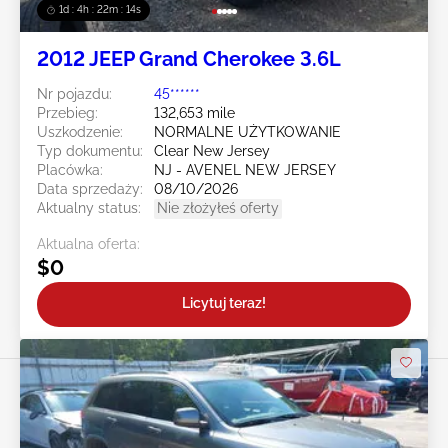
1d : 4h : 22m : 12s
2012 JEEP Grand Cherokee 3.6L
Nr pojazdu:
45******
Przebieg:
132,653 mile
Uszkodzenie:
NORMALNE UŻYTKOWANIE
Typ dokumentu:
Clear New Jersey
Placówka:
NJ - AVENEL NEW JERSEY
Data sprzedaży:
08/10/2026
Aktualny status:
Nie złożyłeś oferty
Aktualna oferta:
$0
Licytuj teraz!