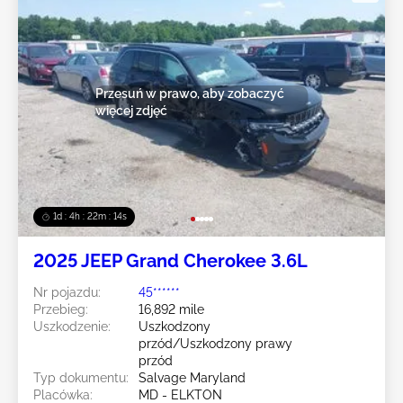
Przesuń w prawo, aby zobaczyć
więcej zdjęć
1d : 4h : 22m : 12s
2025 JEEP Grand Cherokee 3.6L
Nr pojazdu:
45******
Przebieg:
16,892 mile
Uszkodzenie:
Uszkodzony
przód/Uszkodzony prawy
przód
Typ dokumentu:
Salvage Maryland
Placówka:
MD - ELKTON