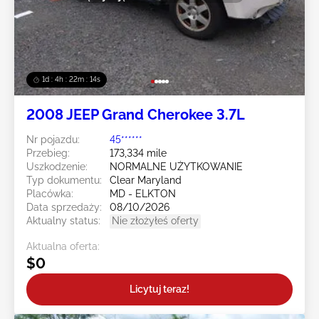
1d : 4h : 22m : 12s
2008 JEEP Grand Cherokee 3.7L
Nr pojazdu:
45******
Przebieg:
173,334 mile
Uszkodzenie:
NORMALNE UŻYTKOWANIE
Typ dokumentu:
Clear Maryland
Placówka:
MD - ELKTON
Data sprzedaży:
08/10/2026
Aktualny status:
Nie złożyłeś oferty
Aktualna oferta:
$0
Licytuj teraz!