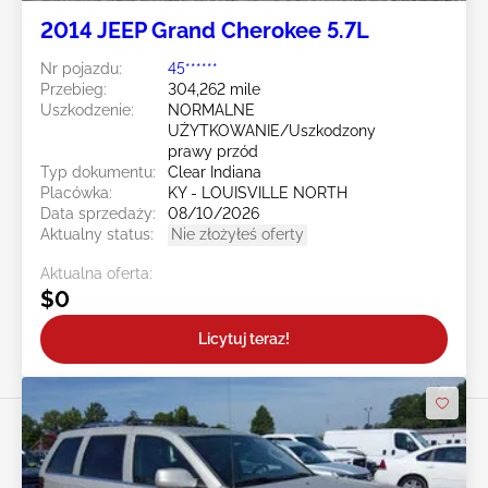
2014 JEEP Grand Cherokee 5.7L
Nr pojazdu:
45******
Przebieg:
304,262 mile
Uszkodzenie:
NORMALNE
UŻYTKOWANIE/Uszkodzony
prawy przód
Typ dokumentu:
Clear Indiana
Placówka:
KY - LOUISVILLE NORTH
Data sprzedaży:
08/10/2026
Aktualny status:
Nie złożyłeś oferty
Aktualna oferta:
$0
Licytuj teraz!