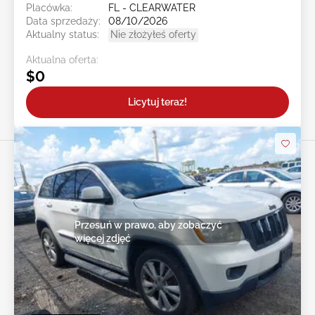
Placówka:
FL - CLEARWATER
Data sprzedaży:
08/10/2026
Aktualny status:
Nie złożyłeś oferty
Aktualna oferta:
$0
Licytuj teraz!
Przesuń w prawo, aby zobaczyć
więcej zdjęć