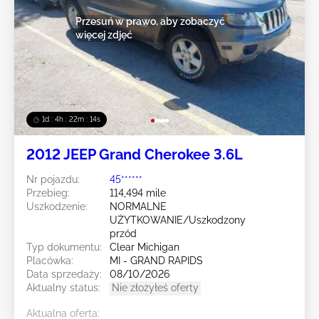
Przesuń w prawo, aby zobaczyć
więcej zdjęć
1d : 4h : 22m : 12s
2012 JEEP Grand Cherokee 3.6L
Nr pojazdu:
45******
Przebieg:
114,494 mile
Uszkodzenie:
NORMALNE
UŻYTKOWANIE/Uszkodzony
przód
Typ dokumentu:
Clear Michigan
Placówka:
MI - GRAND RAPIDS
Data sprzedaży:
08/10/2026
Aktualny status:
Nie złożyłeś oferty
Aktualna oferta: