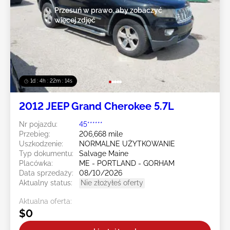
Przesuń w prawo, aby zobaczyć
więcej zdjęć
1d : 4h : 22m : 12s
2012 JEEP Grand Cherokee 5.7L
Nr pojazdu:
45******
Przebieg:
206,668 mile
Uszkodzenie:
NORMALNE UŻYTKOWANIE
Typ dokumentu:
Salvage Maine
Placówka:
ME - PORTLAND - GORHAM
Data sprzedaży:
08/10/2026
Aktualny status:
Nie złożyłeś oferty
Aktualna oferta:
$0