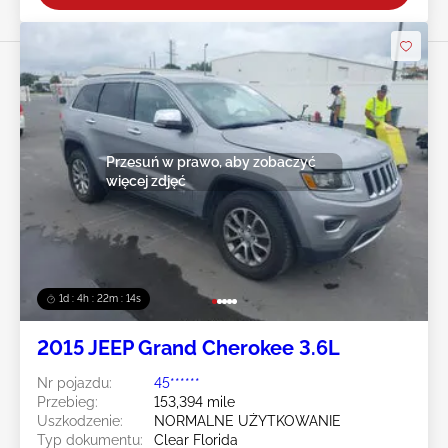
Przesuń w prawo, aby zobaczyć
więcej zdjęć
1d : 4h : 22m : 12s
2015 JEEP Grand Cherokee 3.6L
Nr pojazdu:
45******
Przebieg:
153,394 mile
Uszkodzenie:
NORMALNE UŻYTKOWANIE
Typ dokumentu:
Clear Florida