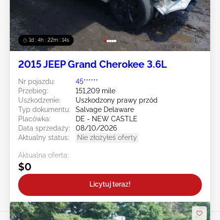
1d : 4h : 22m : 12s
2015 JEEP Grand Cherokee 3.6L
Nr pojazdu:
45******
Przebieg:
151,209 mile
Uszkodzenie:
Uszkodzony prawy przód
Typ dokumentu:
Salvage Delaware
Placówka:
DE - NEW CASTLE
Data sprzedaży:
08/10/2026
Aktualny status:
Nie złożyłeś oferty
Aktualna oferta:
$0
Licytuj teraz!