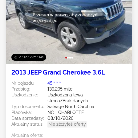
Przesuń w prawo, aby zobaczyć
więcej zdjęć
1d : 4h : 22m : 12s
2013 JEEP Grand Cherokee 3.6L
Nr pojazdu:
45******
Przebieg:
139,295 mile
Uszkodzenie:
Uszkodzona lewa
strona/Brak danych
Typ dokumentu:
Salvage North Carolina
Placówka:
NC - CHARLOTTE
Data sprzedaży:
08/10/2026
Aktualny status:
Nie złożyłeś oferty
Aktualna oferta: