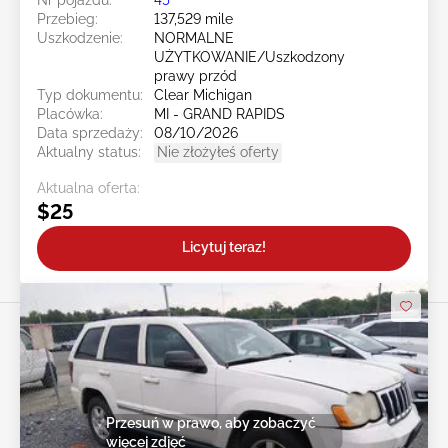
Przebieg:
137,529 mile
Uszkodzenie:
NORMALNE
UŻYTKOWANIE/Uszkodzony
prawy przód
Typ dokumentu:
Clear Michigan
Placówka:
MI - GRAND RAPIDS
Data sprzedaży:
08/10/2026
Aktualny status:
Nie złożyłeś oferty
Aktualna oferta:
$25
Licytuj teraz!
Przesuń w prawo, aby zobaczyć
więcej zdjęć