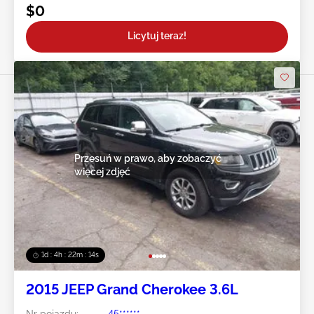
$0
Licytuj teraz!
Przesuń w prawo, aby zobaczyć
więcej zdjęć
1d : 4h : 22m : 12s
2015 JEEP Grand Cherokee 3.6L
Nr pojazdu:
45******