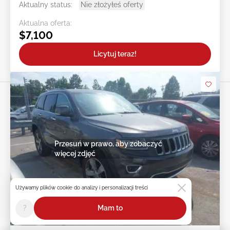
Aktualny status:
Nie złożyłeś oferty
Aktualna oferta:
$7,100
Licytuj teraz!
Przesuń w prawo, aby zobaczyć
więcej zdjęć
Używamy plików cookie do analizy i personalizacji treści
?
Mam to
1d : 4h : 22m : 12s