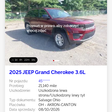
Przesuń w prawo, aby zobaczyć
więcej zdjęć
1d : 4h : 22m : 12s
2025 JEEP Grand Cherokee 3.6L
Nr pojazdu:
45******
Przebieg:
21,140 mile
Uszkodzenie:
Uszkodzona lewa
strona/Uszkodzony lewy tył
Typ dokumentu:
Salvage Ohio
Placówka:
OH - AKRON-CANTON
Data sprzedaży:
08/10/2026