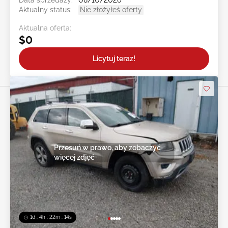
Data sprzedaży:
08/10/2026
Aktualny status:
Nie złożyłeś oferty
Aktualna oferta:
$0
Licytuj teraz!
Przesuń w prawo, aby zobaczyć
więcej zdjęć
1d : 4h : 22m : 12s