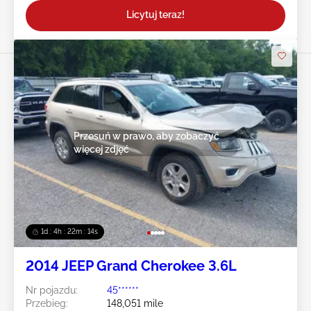
Licytuj teraz!
Przesuń w prawo, aby zobaczyć
więcej zdjęć
1d : 4h : 22m : 12s
2014 JEEP Grand Cherokee 3.6L
Nr pojazdu:
45******
Przebieg:
148,051 mile