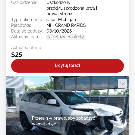
Uszkodzenie:
Uszkodzony
przód/Uszkodzona lewa i
prawa strona
Typ dokumentu:
Clear Michigan
Placówka:
MI - GRAND RAPIDS
Data sprzedaży:
08/10/2026
Aktualny status:
Nie złożyłeś oferty
Aktualna oferta:
$25
Licytuj teraz!
Przesuń w prawo, aby zobaczyć
więcej zdjęć