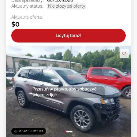
Data sprzedaży:
08/10/2026
Aktualny status:
Nie złożyłeś oferty
Aktualna oferta:
$0
Licytuj teraz!
Przesuń w prawo, aby zobaczyć
więcej zdjęć
1d : 4h : 22m : 12s