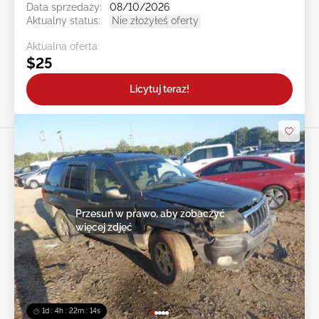
Data sprzedaży:
08/10/2026
Aktualny status:
Nie złożyłeś oferty
Aktualna oferta:
$25
Licytuj teraz!
Przesuń w prawo, aby zobaczyć
więcej zdjęć
1d : 4h : 22m : 12s