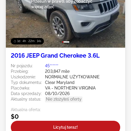
Przesuń w prawo, aby zobaczyć
więcej zdjęć
1d : 4h : 22m : 12s
2016 JEEP Grand Cherokee 3.6L
Nr pojazdu:
45******
Przebieg:
203,847 mile
Uszkodzenie:
NORMALNE UŻYTKOWANIE
Typ dokumentu:
Clear Maryland
Placówka:
VA - NORTHERN VIRGINIA
Data sprzedaży:
08/10/2026
Aktualny status:
Nie złożyłeś oferty
Aktualna oferta:
$0
Licytuj teraz!