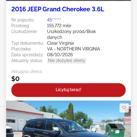
2016 JEEP Grand Cherokee 3.6L
Nr pojazdu:
45******
Przebieg:
155,772 mile
Uszkodzenie:
Uszkodzony przód/Brak
danych
Typ dokumentu:
Clear Virginia
Placówka:
VA - NORTHERN VIRGINIA
Data sprzedaży:
08/10/2026
Aktualny status:
Nie złożyłeś oferty
Aktualna oferta:
$0
Licytuj teraz!