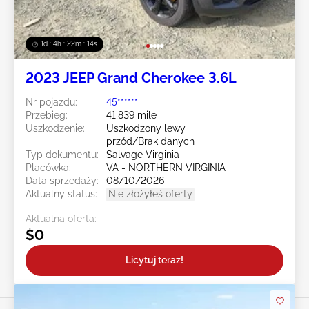
1d : 4h : 22m : 12s
2023 JEEP Grand Cherokee 3.6L
Nr pojazdu:
45******
Przebieg:
41,839 mile
Uszkodzenie:
Uszkodzony lewy
przód/Brak danych
Typ dokumentu:
Salvage Virginia
Placówka:
VA - NORTHERN VIRGINIA
Data sprzedaży:
08/10/2026
Aktualny status:
Nie złożyłeś oferty
Aktualna oferta:
$0
Licytuj teraz!