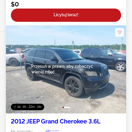
$0
Licytuj teraz!
Przesuń w prawo, aby zobaczyć
więcej zdjęć
1d : 4h : 22m : 12s
2012 JEEP Grand Cherokee 3.6L
Nr pojazdu:
45******