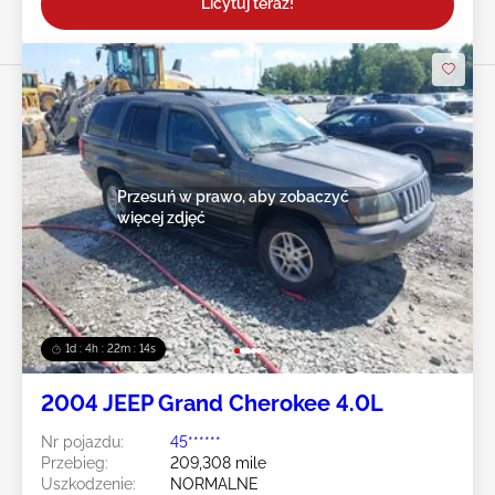
Licytuj teraz!
Przesuń w prawo, aby zobaczyć
więcej zdjęć
1d : 4h : 22m : 12s
2004 JEEP Grand Cherokee 4.0L
Nr pojazdu:
45******
Przebieg:
209,308 mile
Uszkodzenie:
NORMALNE