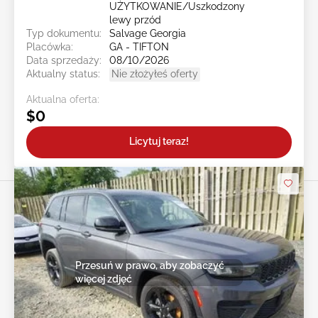
UŻYTKOWANIE/Uszkodzony
lewy przód
Typ dokumentu:
Salvage Georgia
Placówka:
GA - TIFTON
Data sprzedaży:
08/10/2026
Aktualny status:
Nie złożyłeś oferty
Aktualna oferta:
$0
Licytuj teraz!
Przesuń w prawo, aby zobaczyć
więcej zdjęć