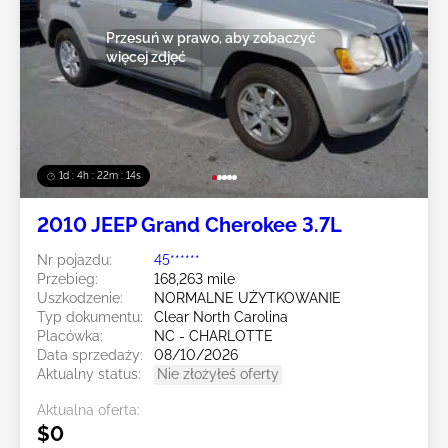
Przesuń w prawo, aby zobaczyć
więcej zdjęć
1d : 4h : 22m : 12s
2010 JEEP Grand Cherokee 3.7L
Nr pojazdu:
45******
Przebieg:
168,263 mile
Uszkodzenie:
NORMALNE UŻYTKOWANIE
Typ dokumentu:
Clear North Carolina
Placówka:
NC - CHARLOTTE
Data sprzedaży:
08/10/2026
Aktualny status:
Nie złożyłeś oferty
Aktualna oferta:
$0