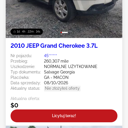
1d : 4h : 22m : 12s
2010 JEEP Grand Cherokee 3.7L
Nr pojazdu:
45******
Przebieg:
260,307 mile
Uszkodzenie:
NORMALNE UŻYTKOWANIE
Typ dokumentu:
Salvage Georgia
Placówka:
GA - MACON
Data sprzedaży:
08/10/2026
Aktualny status:
Nie złożyłeś oferty
Aktualna oferta:
$0
Licytuj teraz!