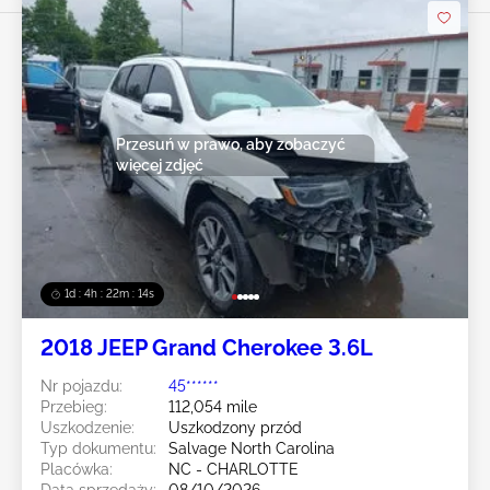
Przesuń w prawo, aby zobaczyć
więcej zdjęć
1d : 4h : 22m : 12s
2018 JEEP Grand Cherokee 3.6L
Nr pojazdu:
45******
Przebieg:
112,054 mile
Uszkodzenie:
Uszkodzony przód
Typ dokumentu:
Salvage North Carolina
Placówka:
NC - CHARLOTTE