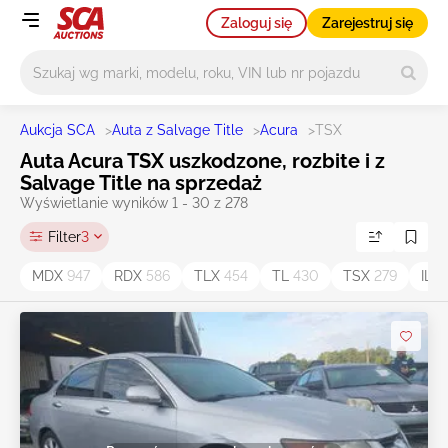
Zaloguj się
Zarejestruj się
Główne wyszukiwanie
Aukcja SCA
>
Auta z Salvage Title
>
Acura
>
TSX
Auta Acura TSX uszkodzone, rozbite i z
Salvage Title na sprzedaż
Wyświetlanie wyników 1 - 30 z 278
Filter
3
MDX
947
RDX
586
TLX
454
TL
430
TSX
279
ILX