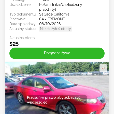
Uszkodzenie:
Pożar silnika/Uszkodzony
przód i tył
Typ dokumentu:
Salvage California
Placówka:
CA - FREMONT
Data sprzedaży:
08/10/2026
Aktualny status:
Nie złożyłeś oferty
Aktualna oferta:
$25
Dołącz na żywo
Przesuń w prawo, aby zobaczyć
więcej zdjęć