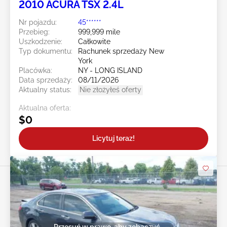
2010 ACURA TSX 2.4L
Nr pojazdu:
45******
Przebieg:
999,999 mile
Uszkodzenie:
Całkowite
Typ dokumentu:
Rachunek sprzedaży New
York
Placówka:
NY - LONG ISLAND
Data sprzedaży:
08/11/2026
Aktualny status:
Nie złożyłeś oferty
Aktualna oferta:
$0
Licytuj teraz!
Przesuń w prawo, aby zobaczyć