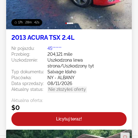
17h : 28m : 39s
2013 ACURA TSX 2.4L
Nr pojazdu:
45******
Przebieg:
204,121 mile
Uszkodzenie:
Uszkodzona lewa
strona/Uszkodzony tył
Typ dokumentu:
Salvage Idaho
Placówka:
NY - ALBANY
Data sprzedaży:
08/11/2026
Aktualny status:
Nie złożyłeś oferty
Aktualna oferta:
$0
Licytuj teraz!