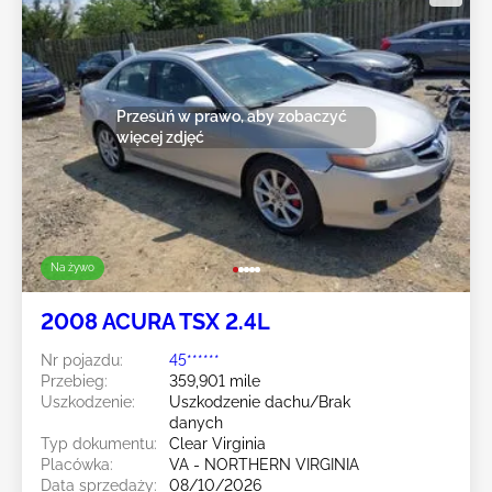
Przesuń w prawo, aby zobaczyć
więcej zdjęć
Na żywo
2008 ACURA TSX 2.4L
Nr pojazdu:
45******
Przebieg:
359,901 mile
Uszkodzenie:
Uszkodzenie dachu/Brak
danych
Typ dokumentu:
Clear Virginia
Placówka:
VA - NORTHERN VIRGINIA
Data sprzedaży:
08/10/2026