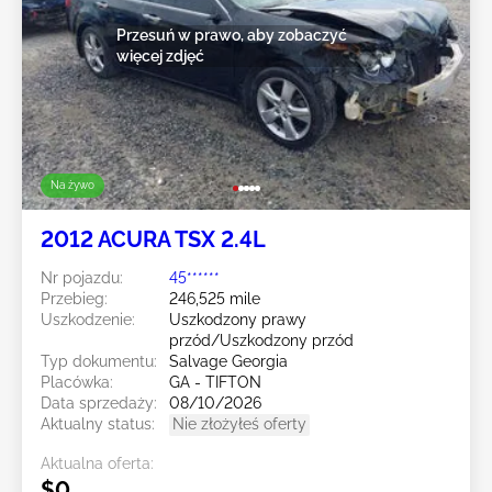
Przesuń w prawo, aby zobaczyć
więcej zdjęć
Na żywo
2012 ACURA TSX 2.4L
Nr pojazdu:
45******
Przebieg:
246,525 mile
Uszkodzenie:
Uszkodzony prawy
przód/Uszkodzony przód
Typ dokumentu:
Salvage Georgia
Placówka:
GA - TIFTON
Data sprzedaży:
08/10/2026
Aktualny status:
Nie złożyłeś oferty
Aktualna oferta:
$0