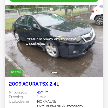
Przesuń w prawo, aby zobaczyć
więcej zdjęć
Na żywo
2009 ACURA TSX 2.4L
Nr pojazdu:
45******
Przebieg:
1 mile
Uszkodzenie:
NORMALNE
UŻYTKOWANIE/Uszkodzony