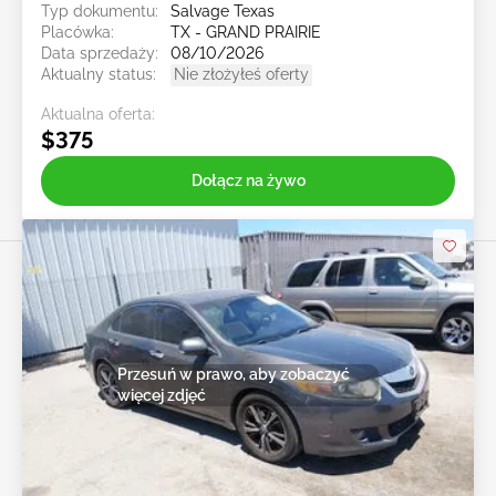
Typ dokumentu:
Salvage Texas
Placówka:
TX - GRAND PRAIRIE
Data sprzedaży:
08/10/2026
Aktualny status:
Nie złożyłeś oferty
Aktualna oferta:
$375
Dołącz na żywo
Przesuń w prawo, aby zobaczyć
więcej zdjęć