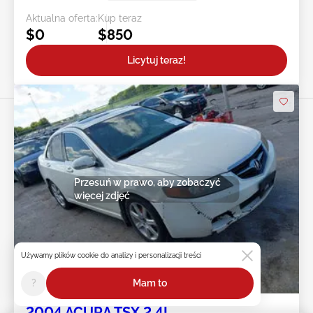
Aktualna oferta:
Kup teraz
$0
$850
Licytuj teraz!
Przesuń w prawo, aby zobaczyć
więcej zdjęć
Używamy plików cookie do analizy i personalizacji treści
18h : 28m : 39s
?
Mam to
2004 ACURA TSX 2.4L