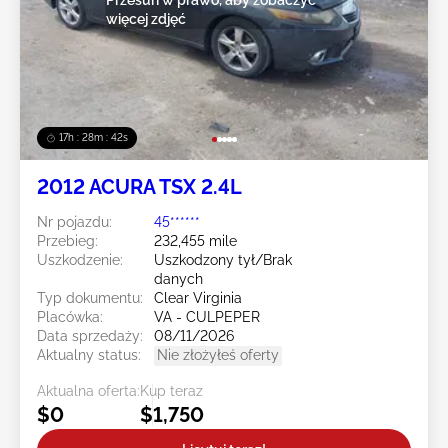
więcej zdjęć
17h : 28m : 39s
2012 ACURA TSX 2.4L
Nr pojazdu:
45******
Przebieg:
232,455 mile
Uszkodzenie:
Uszkodzony tył/Brak
danych
Typ dokumentu:
Clear Virginia
Placówka:
VA - CULPEPER
Data sprzedaży:
08/11/2026
Aktualny status:
Nie złożyłeś oferty
Aktualna oferta:
Kup teraz
$0
$1,750