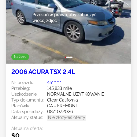
Przesuń w prawo, aby zobaczyć
więcej zdjęć
Na żywo
2006 ACURA TSX 2.4L
Nr pojazdu:
45******
Przebieg:
145,833 mile
Uszkodzenie:
NORMALNE UŻYTKOWANIE
Typ dokumentu:
Clear California
Placówka:
CA - FREMONT
Data sprzedaży:
08/10/2026
Aktualny status:
Nie złożyłeś oferty
Aktualna oferta:
$0