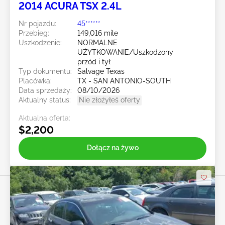
2014 ACURA TSX 2.4L
Nr pojazdu:
45******
Przebieg:
149,016 mile
Uszkodzenie:
NORMALNE
UŻYTKOWANIE/Uszkodzony
przód i tył
Typ dokumentu:
Salvage Texas
Placówka:
TX - SAN ANTONIO-SOUTH
Data sprzedaży:
08/10/2026
Aktualny status:
Nie złożyłeś oferty
Aktualna oferta:
$2,200
Dołącz na żywo