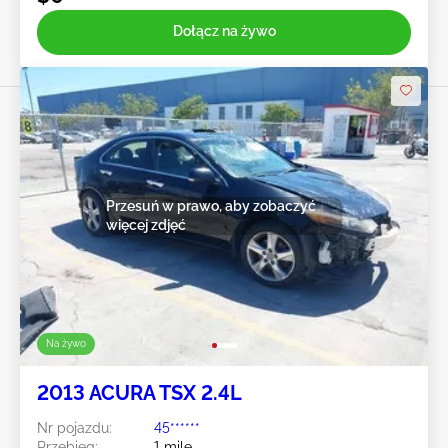
Dołącz na żywo
Przesuń w prawo, aby zobaczyć
więcej zdjęć
Na żywo
2013 ACURA TSX 2.4L
Nr pojazdu:
45******
Przebieg:
1 mile