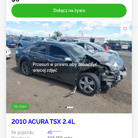
Dołącz na żywo
Przesuń w prawo, aby zobaczyć
więcej zdjęć
Na żywo
2010 ACURA TSX 2.4L
Nr pojazdu:
45******