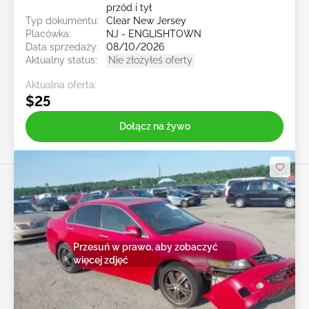
przód i tył
Typ dokumentu:
Clear New Jersey
Placówka:
NJ - ENGLISHTOWN
Data sprzedaży:
08/10/2026
Aktualny status:
Nie złożyłeś oferty
Aktualna oferta:
$25
Dołącz na żywo
Przesuń w prawo, aby zobaczyć
więcej zdjęć