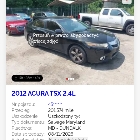
Przesuń w prawo, aby zobaczyć
więcej zdjęć
17h : 28m : 39s
2012 ACURA TSX 2.4L
Nr pojazdu:
45******
Przebieg:
201,574 mile
Uszkodzenie:
Uszkodzony tył
Typ dokumentu:
Salvage Maryland
Placówka:
MD - DUNDALK
Data sprzedaży:
08/11/2026