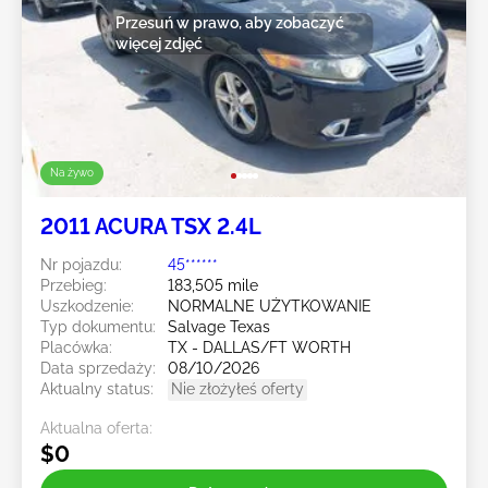
Przesuń w prawo, aby zobaczyć
więcej zdjęć
Na żywo
2011 ACURA TSX 2.4L
Nr pojazdu:
45******
Przebieg:
183,505 mile
Uszkodzenie:
NORMALNE UŻYTKOWANIE
Typ dokumentu:
Salvage Texas
Placówka:
TX - DALLAS/FT WORTH
Data sprzedaży:
08/10/2026
Aktualny status:
Nie złożyłeś oferty
Aktualna oferta:
$0