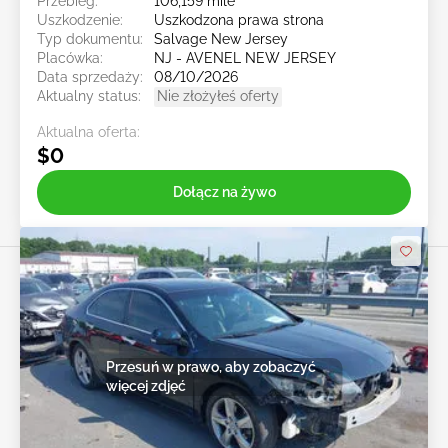
Przebieg:
106,159 mile
Uszkodzenie:
Uszkodzona prawa strona
Typ dokumentu:
Salvage New Jersey
Placówka:
NJ - AVENEL NEW JERSEY
Data sprzedaży:
08/10/2026
Aktualny status:
Nie złożyłeś oferty
Aktualna oferta:
$0
Dołącz na żywo
Przesuń w prawo, aby zobaczyć
więcej zdjęć