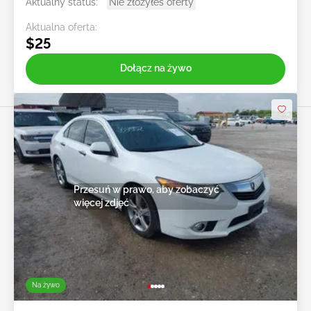
Aktualny status:
Nie złożyłeś oferty
Aktualna oferta:
$25
Dołącz na żywo
Przesuń w prawo, aby zobaczyć
więcej zdjęć
Na żywo