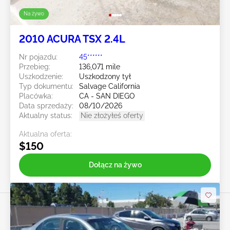
Na żywo
2010 ACURA TSX 2.4L
Nr pojazdu:
45******
Przebieg:
136,071 mile
Uszkodzenie:
Uszkodzony tył
Typ dokumentu:
Salvage California
Placówka:
CA - SAN DIEGO
Data sprzedaży:
08/10/2026
Aktualny status:
Nie złożyłeś oferty
Aktualna oferta:
$150
Dołącz na żywo