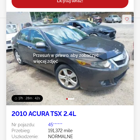
Licytuj teraz!
Przesuń w prawo, aby zobaczyć
więcej zdjęć
17h : 28m : 39s
2010 ACURA TSX 2.4L
Nr pojazdu:
45******
Przebieg:
191,372 mile
Uszkodzenie:
NORMALNE