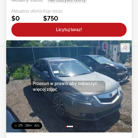
Aktualny status:
Nie złożyłeś oferty
Aktualna oferta:
Kup teraz
$0
$750
Licytuj teraz!
Przesuń w prawo, aby zobaczyć
więcej zdjęć
17h : 28m : 39s