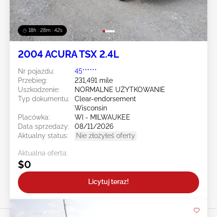
18h : 28m : 39s
2004 ACURA TSX 2.4L
Nr pojazdu:
45******
Przebieg:
231,491 mile
Uszkodzenie:
NORMALNE UŻYTKOWANIE
Typ dokumentu:
Clear-endorsement
Wisconsin
Placówka:
WI - MILWAUKEE
Data sprzedaży:
08/11/2026
Aktualny status:
Nie złożyłeś oferty
Aktualna oferta:
$0
Licytuj teraz!