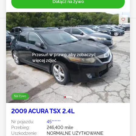
Dołącz na żywo
Przesuń w prawo, aby zobaczyć
więcej zdjęć
Na żywo
2009 ACURA TSX 2.4L
Nr pojazdu:
45******
Przebieg:
246,400 mile
Uszkodzenie:
NORMALNE UŻYTKOWANIE