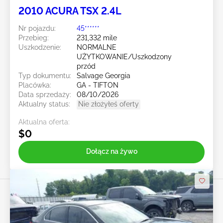
2010 ACURA TSX 2.4L
Nr pojazdu:
45******
Przebieg:
231,332 mile
Uszkodzenie:
NORMALNE
UŻYTKOWANIE/Uszkodzony
przód
Typ dokumentu:
Salvage Georgia
Placówka:
GA - TIFTON
Data sprzedaży:
08/10/2026
Aktualny status:
Nie złożyłeś oferty
Aktualna oferta:
$0
Dołącz na żywo