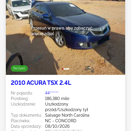
Przesuń w prawo, aby zobaczyć
więcej zdjęć
Na żywo
2010 ACURA TSX 2.4L
Nr pojazdu:
44******
Przebieg:
186,380 mile
Uszkodzenie:
Uszkodzony
przód/Uszkodzony tył
Typ dokumentu:
Salvage North Carolina
Placówka:
NC - CONCORD
Data sprzedaży:
08/10/2026