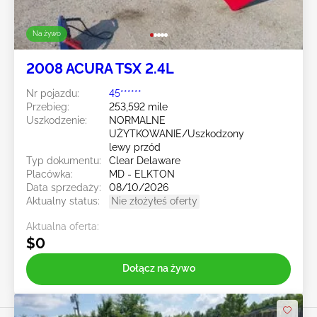
Na żywo
2008 ACURA TSX 2.4L
Nr pojazdu:
45******
Przebieg:
253,592 mile
Uszkodzenie:
NORMALNE
UŻYTKOWANIE/Uszkodzony
lewy przód
Typ dokumentu:
Clear Delaware
Placówka:
MD - ELKTON
Data sprzedaży:
08/10/2026
Aktualny status:
Nie złożyłeś oferty
Aktualna oferta:
$0
Dołącz na żywo