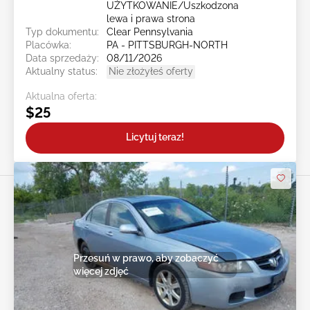
UŻYTKOWANIE/Uszkodzona
lewa i prawa strona
Typ dokumentu:
Clear Pennsylvania
Placówka:
PA - PITTSBURGH-NORTH
Data sprzedaży:
08/11/2026
Aktualny status:
Nie złożyłeś oferty
Aktualna oferta:
$25
Licytuj teraz!
Przesuń w prawo, aby zobaczyć
więcej zdjęć