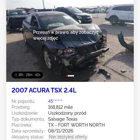
Przesuń w prawo, aby zobaczyć
więcej zdjęć
18h : 28m : 39s
2007 ACURA TSX 2.4L
Nr pojazdu:
45******
Przebieg:
168,812 mile
Uszkodzenie:
Uszkodzony przód
Typ dokumentu:
Salvage Texas
Placówka:
TX - FORT WORTH NORTH
Data sprzedaży:
08/11/2026
Aktualny status:
Nie złożyłeś oferty