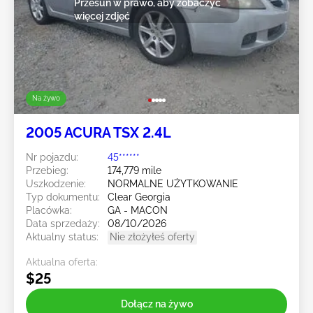
Przesuń w prawo, aby zobaczyć
więcej zdjęć
Na żywo
2005 ACURA TSX 2.4L
Nr pojazdu:
45******
Przebieg:
174,779 mile
Uszkodzenie:
NORMALNE UŻYTKOWANIE
Typ dokumentu:
Clear Georgia
Placówka:
GA - MACON
Data sprzedaży:
08/10/2026
Aktualny status:
Nie złożyłeś oferty
Aktualna oferta:
$25
Dołącz na żywo