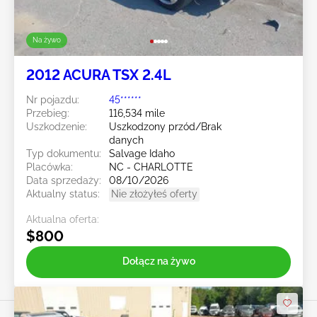
Na żywo
2012 ACURA TSX 2.4L
Nr pojazdu:
45******
Przebieg:
116,534 mile
Uszkodzenie:
Uszkodzony przód/Brak
danych
Typ dokumentu:
Salvage Idaho
Placówka:
NC - CHARLOTTE
Data sprzedaży:
08/10/2026
Aktualny status:
Nie złożyłeś oferty
Aktualna oferta:
$800
Dołącz na żywo