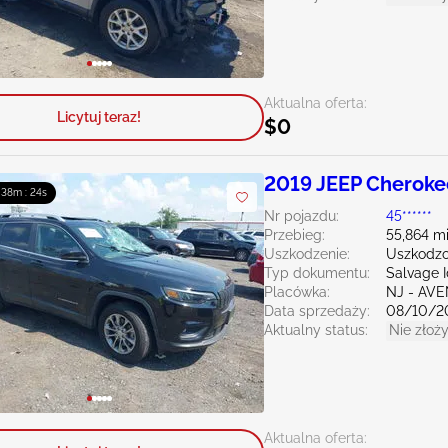
Aktualna oferta:
Licytuj teraz!
$0
2019 JEEP Cheroke
: 38m : 23s
Nr pojazdu:
45******
Przebieg:
55,864 mi
Uszkodzenie:
Uszkodzo
Typ dokumentu:
Salvage 
Placówka:
NJ - AV
Data sprzedaży:
08/10/2
Aktualny status:
Nie złoży
Aktualna oferta: