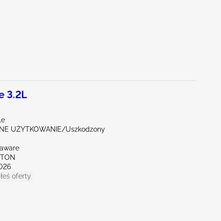
e 3.2L
le
NE UŻYTKOWANIE/Uszkodzony
laware
KTON
026
łeś oferty