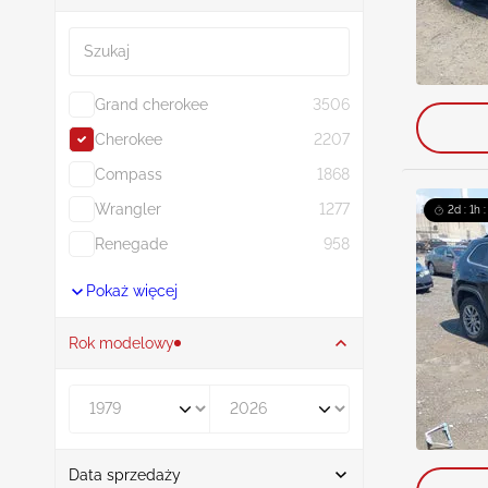
Szukaj
Grand cherokee
3506
Cherokee
2207
Compass
1868
Wrangler
1277
2d : 1h 
Renegade
958
Pokaż więcej
Rok modelowy
Rocznik od
Rocznik do
Data sprzedaży