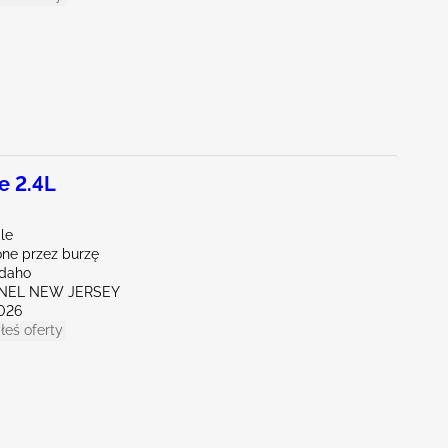
e 2.4L
le
ne przez burzę
Idaho
ENEL NEW JERSEY
026
łeś oferty