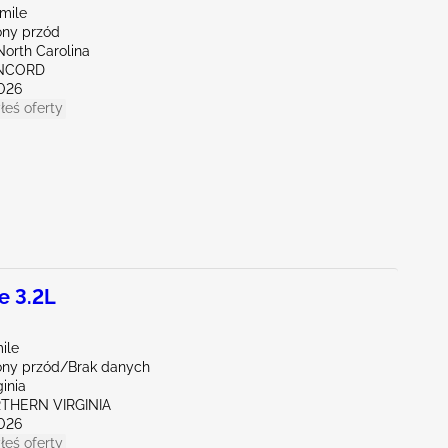
mile
ny przód
North Carolina
ONCORD
026
łeś oferty
e 3.2L
ile
ny przód/Brak danych
ginia
RTHERN VIRGINIA
026
łeś oferty