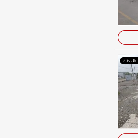
2d : 1h 