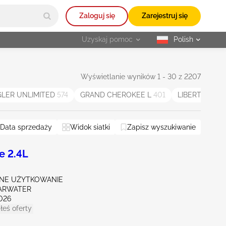
Zaloguj się
Zarejestruj się
Uzyskaj pomoc
Polish
selected
Wyświetlanie wyników 1 - 30 z 2207
LER UNLIMITED
574
GRAND CHEROKEE L
401
LIBERTY
384
Data sprzedaży
Widok siatki
Zapisz wyszukiwanie
e 2.4L
NE UŻYTKOWANIE
EARWATER
026
łeś oferty