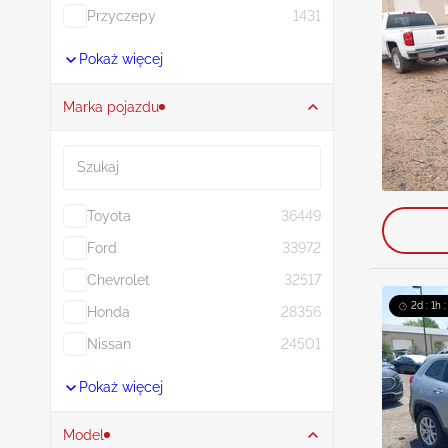
Przyczepy
1431
Pokaż więcej
Marka pojazdu
Szukaj
Toyota
36449
Ford
33972
Chevrolet
32517
2d : 1h 
Honda
28356
Nissan
24501
Pokaż więcej
Model