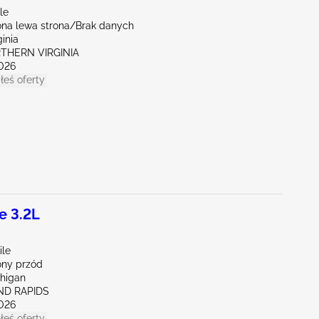
le
na lewa strona/Brak danych
ginia
RTHERN VIRGINIA
026
łeś oferty
e 3.2L
ile
ny przód
chigan
ND RAPIDS
026
łeś oferty