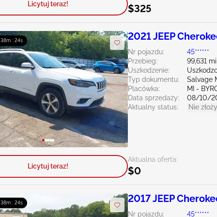
Licytuj teraz!
$325
2021 JEEP Cheroke
: 38m : 23s
Nr pojazdu:
45******
Przebieg:
99,631 mi
Uszkodzenie:
Uszkodzo
Typ dokumentu:
Salvage 
Placówka:
MI - BY
Data sprzedaży:
08/10/2
Aktualny status:
Nie złoży
Aktualna oferta:
Licytuj teraz!
$0
2017 JEEP Cheroke
: 38m : 23s
Nr pojazdu:
45******