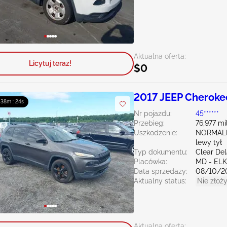
Aktualna oferta:
Licytuj teraz!
$0
2017 JEEP Cheroke
: 38m : 23s
Nr pojazdu:
45******
Przebieg:
76,977 mi
Uszkodzenie:
NORMAL
lewy tył
Typ dokumentu:
Clear De
Placówka:
MD - EL
Data sprzedaży:
08/10/2
Aktualny status:
Nie złoży
Aktualna oferta: