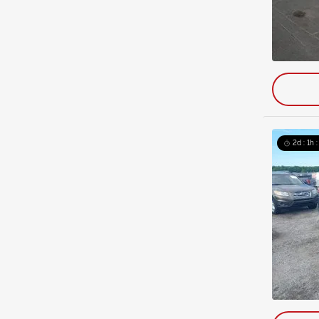
2d : 1h 