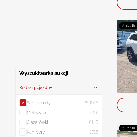
2d : 1h 
Wyszukiwarka aukcji
Rodzaj pojazdu
Samochody
299019
Motocykle
7216
Ciężarówki
6145
2d : 1h 
Kampery
2715