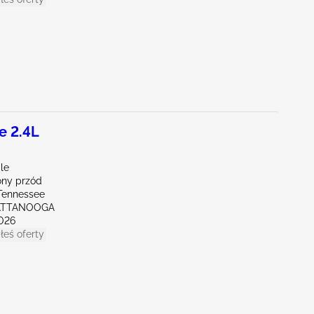
e 2.4L
le
ny przód
Tennessee
ATTANOOGA
026
łeś oferty