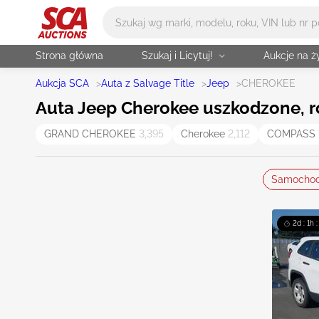
Główne wyszukiwanie
Strona główna
Szukaj i Licytuj!
Aukcje na 
Aukcja SCA
>
Auta z Salvage Title
>
Jeep
>
CHEROKEE
Auta Jeep Cherokee uszkodzone, roz
GRAND CHEROKEE
3,395
Cherokee
2,112
COMPASS
Samocho
2d : 1h 