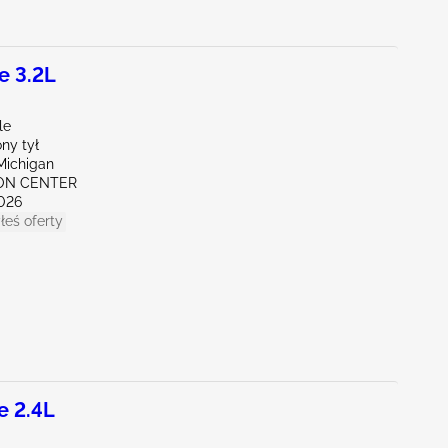
e 3.2L
le
ny tył
Michigan
RON CENTER
026
łeś oferty
e 2.4L