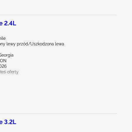
e 2.4L
ile
ny lewy przód/Uszkodzona lewa
Georgia
TON
026
łeś oferty
e 3.2L