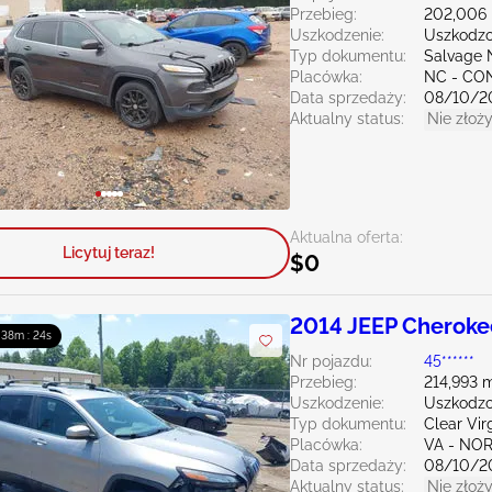
Przebieg:
202,006 
Uszkodzenie:
Uszkodzo
Typ dokumentu:
Salvage 
Placówka:
NC - C
Data sprzedaży:
08/10/2
Aktualny status:
Nie złoży
Aktualna oferta:
Licytuj teraz!
$0
2014 JEEP Cheroke
: 38m : 23s
Nr pojazdu:
45******
Przebieg:
214,993 m
Uszkodzenie:
Uszkodzo
Typ dokumentu:
Clear Vir
Placówka:
VA - NO
Data sprzedaży:
08/10/2
Aktualny status:
Nie złoży