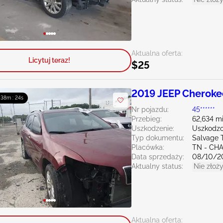
Aktualna oferta:
Licytuj teraz!
$25
2019 JEEP Cheroke
: 38m : 23s
Nr pojazdu:
45******
Przebieg:
62,634 mi
Uszkodzenie:
Uszkodzo
Typ dokumentu:
Salvage 
Placówka:
TN - CH
Data sprzedaży:
08/10/2
Aktualny status:
Nie złoży
Aktualna oferta: