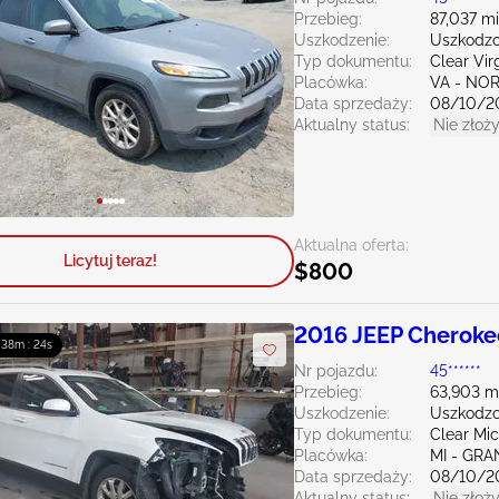
Przebieg:
87,037 mi
Uszkodzenie:
Uszkodzo
Typ dokumentu:
Clear Vir
Placówka:
VA - NO
Data sprzedaży:
08/10/2
Aktualny status:
Nie złoży
Aktualna oferta:
Licytuj teraz!
$800
2016 JEEP Cheroke
: 38m : 23s
Nr pojazdu:
45******
Przebieg:
63,903 m
Uszkodzenie:
Uszkodzo
Typ dokumentu:
Clear Mi
Placówka:
MI - GRA
Data sprzedaży:
08/10/2
Aktualny status:
Nie złoży