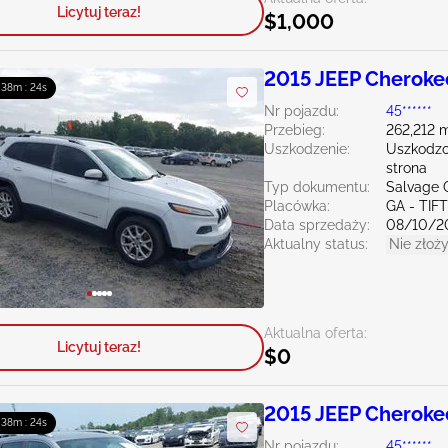
Licytuj teraz!
$1,000
2015 JEEP Cheroke
: 38m : 23s
Nr pojazdu:
45******
Przebieg:
262,212 m
Uszkodzenie:
Uszkodzo
strona
Typ dokumentu:
Salvage 
Placówka:
GA - TIF
Data sprzedaży:
08/10/2
Aktualny status:
Nie złoży
Aktualna oferta:
Licytuj teraz!
$0
2015 JEEP Cheroke
: 38m : 23s
Nr pojazdu:
45******