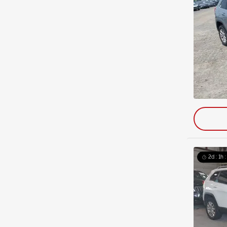
2d : 1h 