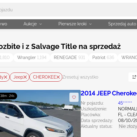
żywo
Aukcje
Pierwsze kroki
Sprzedaj auto
bite i z Salvage Title na sprzedaż
1,810
Wrangler
1,194
RENEGADE
931
Patriot
636
WRANG
dy
Jeep
CHEROKEE
Zresetuj wszystko
2014 JEEP Cheroke
: 38m : 23s
Nr pojazdu:
45******
Uszkodzenie:
NORMAL
Placówka:
FL - CL
Data sprzedaży:
08/10/2
Aktualny status:
Nie złoży