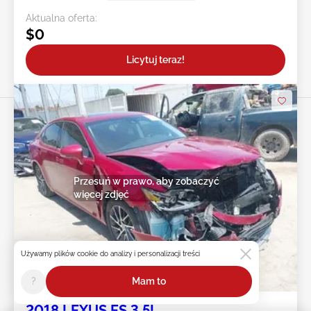
Aktualna oferta:
$0
Licytuj teraz!
Przesuń w prawo, aby zobaczyć
więcej zdjęć
Używamy plików cookie do analizy i personalizacji treści
3d : 11h : 04m : 24s
?
Mam to
2018 LEXUS ES 3.5L