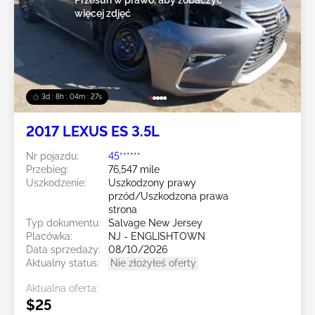
więcej zdjęć
3d : 8h : 04m : 24s
2017 LEXUS ES 3.5L
Nr pojazdu:
45******
Przebieg:
76,547 mile
Uszkodzenie:
Uszkodzony prawy
przód/Uszkodzona prawa
strona
Typ dokumentu:
Salvage New Jersey
Placówka:
NJ - ENGLISHTOWN
Data sprzedaży:
08/10/2026
Aktualny status:
Nie złożyłeś oferty
Aktualna oferta:
$25