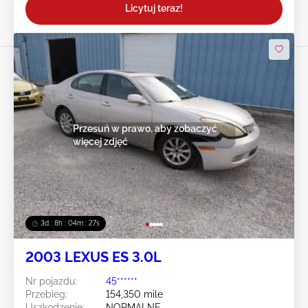
Licytuj teraz!
Przesuń w prawo, aby zobaczyć
więcej zdjęć
3d : 8h : 04m : 24s
2003 LEXUS ES 3.0L
Nr pojazdu:
45******
Przebieg:
154,350 mile
Uszkodzenie:
NORMALNE