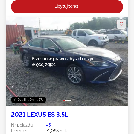
Licytuj teraz!
Przesuń w prawo, aby zobaczyć
więcej zdjęć
3d : 8h : 04m : 24s
2021 LEXUS ES 3.5L
Nr pojazdu:
45******
Przebieg:
71,068 mile