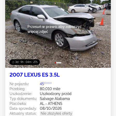
Przesuń w prawo, aby zobaczyć
więcej zdjęć
3d : 9h : 04m : 24s
2007 LEXUS ES 3.5L
Nr pojazdu:
45******
Przebieg:
80,010 mile
Uszkodzenie:
Uszkodzony przód
Typ dokumentu:
Salvage Alabama
Placówka:
AL - ATHENS
Data sprzedaży:
08/10/2026
Aktualny status:
Nie złożyłeś oferty