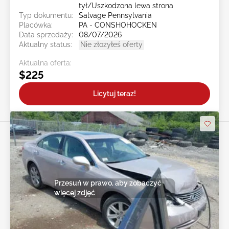
tył/Uszkodzona lewa strona
Typ dokumentu:
Salvage Pennsylvania
Placówka:
PA - CONSHOHOCKEN
Data sprzedaży:
08/07/2026
Aktualny status:
Nie złożyłeś oferty
Aktualna oferta:
$225
Licytuj teraz!
Przesuń w prawo, aby zobaczyć
więcej zdjęć