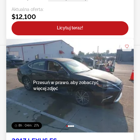
Aktualna oferta:
$12,100
Licytuj teraz!
Przesuń w prawo, aby zobaczyć
więcej zdjęć
8h : 04m : 24s