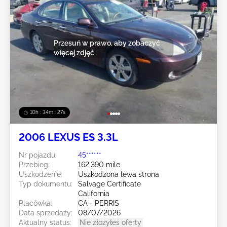
Przesuń w prawo, aby zobaczyć
więcej zdjęć
10h : 34m : 24s
2006 LEXUS ES 3.3L
Nr pojazdu:
45******
Przebieg:
162,390 mile
Uszkodzenie:
Uszkodzona lewa strona
Typ dokumentu:
Salvage Certificate
California
Placówka:
CA - PERRIS
Data sprzedaży:
08/07/2026
Aktualny status:
Nie złożyłeś oferty