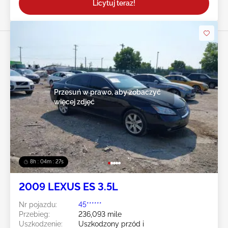
Licytuj teraz!
Przesuń w prawo, aby zobaczyć
więcej zdjęć
8h : 04m : 24s
2009 LEXUS ES 3.5L
Nr pojazdu:
45******
Przebieg:
236,093 mile
Uszkodzenie:
Uszkodzony przód i