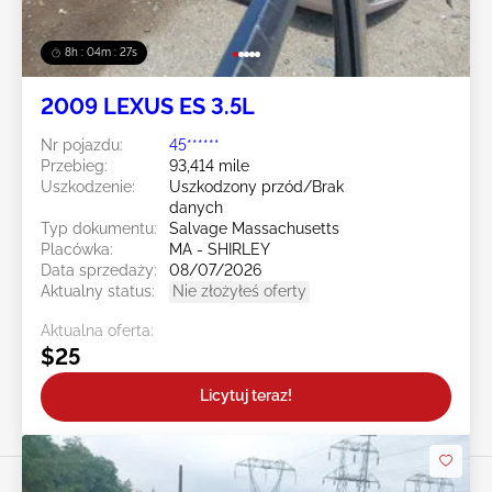
8h : 04m : 24s
2009 LEXUS ES 3.5L
Nr pojazdu:
45******
Przebieg:
93,414 mile
Uszkodzenie:
Uszkodzony przód/Brak
danych
Typ dokumentu:
Salvage Massachusetts
Placówka:
MA - SHIRLEY
Data sprzedaży:
08/07/2026
Aktualny status:
Nie złożyłeś oferty
Aktualna oferta:
$25
Licytuj teraz!