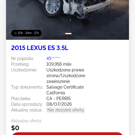
10h : 34m : 24s
2015 LEXUS ES 3.5L
Nr pojazdu:
45******
Przebieg:
109,956 mile
Uszkodzenie:
Uszkodzona prawa
strona/Uszkodzone
zawieszenie
Typ dokumentu:
Salvage Certificate
California
Placówka:
CA - PERRIS
Data sprzedaży:
08/07/2026
Aktualny status:
Nie złożyłeś oferty
Aktualna oferta:
$0