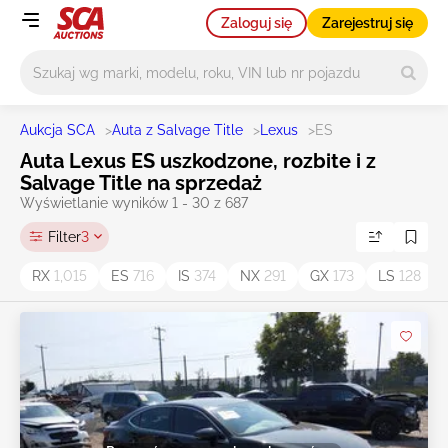
Zaloguj się
Zarejestruj się
Główne wyszukiwanie
Aukcja SCA
>
Auta z Salvage Title
>
Lexus
>
ES
Auta Lexus ES uszkodzone, rozbite i z
Salvage Title na sprzedaż
Wyświetlanie wyników 1 - 30 z 687
Filter
3
RX
1,015
ES
716
IS
374
NX
291
GX
173
LS
128