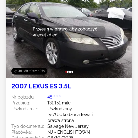
Przesuń w prawo, aby zobaczyć
więcej zdjęć
3d : 8h : 04m : 24s
2007 LEXUS ES 3.5L
Nr pojazdu:
45******
Przebieg:
131,151 mile
Uszkodzenie:
Uszkodzony
tył/Uszkodzona lewa i
prawa strona
Typ dokumentu:
Salvage New Jersey
Placówka:
NJ - ENGLISHTOWN