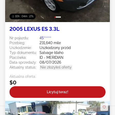
10h : 04m : 24s
2005 LEXUS ES 3.3L
Nr pojazdu:
45******
Przebieg:
231,640 mile
Uszkodzenie:
Uszkodzony przód
Typ dokumentu:
Salvage Idaho
Placówka:
ID - MERIDIAN
Data sprzedaży:
08/07/2026
Aktualny status:
Nie złożyłeś oferty
Aktualna oferta:
$0
Licytuj teraz!