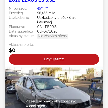
2018 LEXUS ES 3.5L
Nr pojazdu:
45******
Przebieg:
96,455 mile
Uszkodzenie:
Uszkodzony przód/Brak
informacji
Placówka:
CA - PERRIS
Data sprzedaży:
08/07/2026
Aktualny status:
Nie złożyłeś oferty
Aktualna oferta:
$0
Licytuj teraz!
Przesuń w prawo, aby zobaczyć
więcej zdjęć