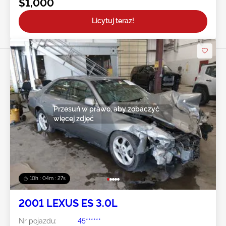
$1,000
Licytuj teraz!
Przesuń w prawo, aby zobaczyć
więcej zdjęć
10h : 04m : 24s
2001 LEXUS ES 3.0L
Nr pojazdu:
45******