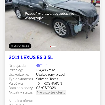
Przesuń w prawo, aby zobaczyć
więcej zdjęć
9h : 04m : 24s
2011 LEXUS ES 3.5L
Nr pojazdu:
45******
Przebieg:
164,486 mile
Uszkodzenie:
Uszkodzony przód
Typ dokumentu:
Salvage Texas
Placówka:
TX - ROSHARON
Data sprzedaży:
08/07/2026
Aktualny status:
Nie złożyłeś oferty
Aktualna oferta: