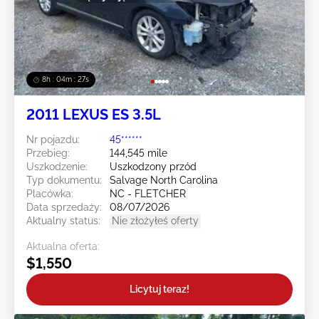
8h : 04m : 24s
2011 LEXUS ES 3.5L
Nr pojazdu:
45******
Przebieg:
144,545 mile
Uszkodzenie:
Uszkodzony przód
Typ dokumentu:
Salvage North Carolina
Placówka:
NC - FLETCHER
Data sprzedaży:
08/07/2026
Aktualny status:
Nie złożyłeś oferty
Aktualna oferta:
$1,550
Licytuj teraz!