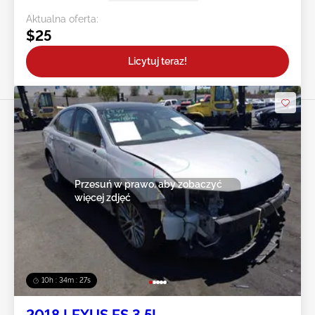
Aktualna oferta:
$25
Licytuj teraz!
Przesuń w prawo, aby zobaczyć
więcej zdjęć
10h : 34m : 24s