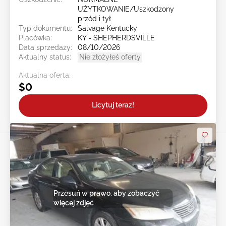
UŻYTKOWANIE/Uszkodzony
przód i tył
Typ dokumentu:
Salvage Kentucky
Placówka:
KY - SHEPHERDSVILLE
Data sprzedaży:
08/10/2026
Aktualny status:
Nie złożyłeś oferty
Aktualna oferta:
$0
Licytuj teraz!
Przesuń w prawo, aby zobaczyć
więcej zdjęć