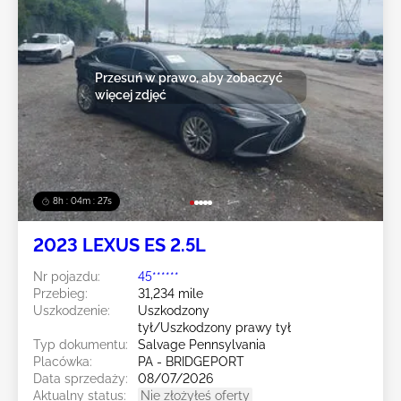
Przesuń w prawo, aby zobaczyć
więcej zdjęć
8h : 04m : 24s
2023 LEXUS ES 2.5L
Nr pojazdu:
45******
Przebieg:
31,234 mile
Uszkodzenie:
Uszkodzony
tył/Uszkodzony prawy tył
Typ dokumentu:
Salvage Pennsylvania
Placówka:
PA - BRIDGEPORT
Data sprzedaży:
08/07/2026
Aktualny status:
Nie złożyłeś oferty