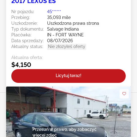
2017 LEXUS ES
Nr pojazdu:
45******
Przebieg:
35,093 mile
Uszkodzenie:
Uszkodzona prawa strona
Typ dokumentu:
Salvage Indiana
Placówka:
IN - FORT WAYNE
Data sprzedaży:
08/07/2026
Aktualny status:
Nie złożyłeś oferty
Aktualna oferta:
$4,150
Licytuj teraz!
Przesuń w prawo, aby zobaczyć
więcej zdjęć