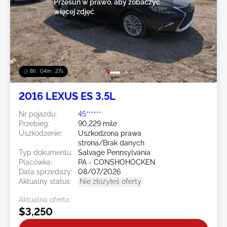
Przesuń w prawo, aby zobaczyć
więcej zdjęć
8h : 04m : 24s
2016 LEXUS ES 3.5L
Nr pojazdu:
45******
Przebieg:
90,229 mile
Uszkodzenie:
Uszkodzona prawa
strona/Brak danych
Typ dokumentu:
Salvage Pennsylvania
Placówka:
PA - CONSHOHOCKEN
Data sprzedaży:
08/07/2026
Aktualny status:
Nie złożyłeś oferty
Aktualna oferta:
$3,250