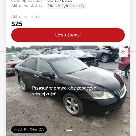
Data sprzedaży:
08/10/2026
Aktualny status:
Nie złożyłeś oferty
Aktualna oferta:
$25
Licytuj teraz!
Przesuń w prawo, aby zobaczyć
więcej zdjęć
3d : 8h : 04m : 24s