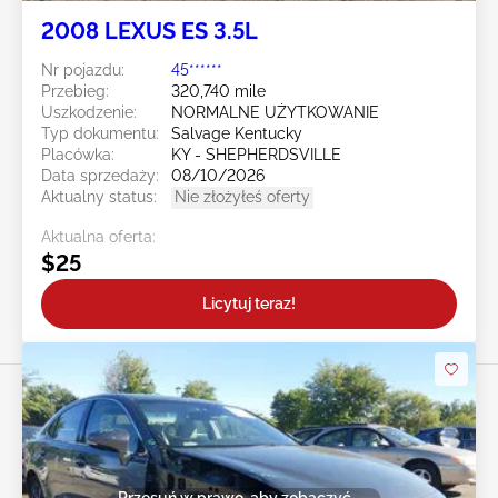
2008 LEXUS ES 3.5L
Nr pojazdu:
45******
Przebieg:
320,740 mile
Uszkodzenie:
NORMALNE UŻYTKOWANIE
Typ dokumentu:
Salvage Kentucky
Placówka:
KY - SHEPHERDSVILLE
Data sprzedaży:
08/10/2026
Aktualny status:
Nie złożyłeś oferty
Aktualna oferta:
$25
Licytuj teraz!
Przesuń w prawo, aby zobaczyć