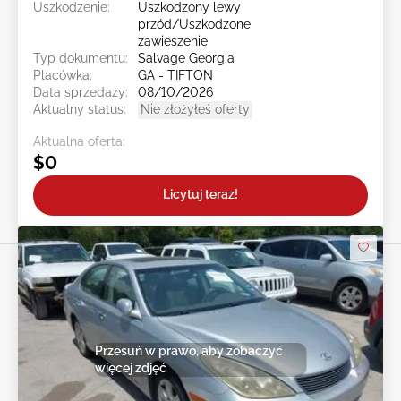
Uszkodzenie:
Uszkodzony lewy
przód/Uszkodzone
zawieszenie
Typ dokumentu:
Salvage Georgia
Placówka:
GA - TIFTON
Data sprzedaży:
08/10/2026
Aktualny status:
Nie złożyłeś oferty
Aktualna oferta:
$0
Licytuj teraz!
Przesuń w prawo, aby zobaczyć
więcej zdjęć