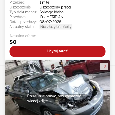
Przebieg:
1 mile
Uszkodzenie:
Uszkodzony przód
Typ dokumentu:
Salvage Idaho
Placówka:
ID - MERIDIAN
Data sprzedaży:
08/07/2026
Aktualny status:
Nie złożyłeś oferty
Aktualna oferta:
$0
Licytuj teraz!
Przesuń w prawo, aby zobaczyć
więcej zdjęć