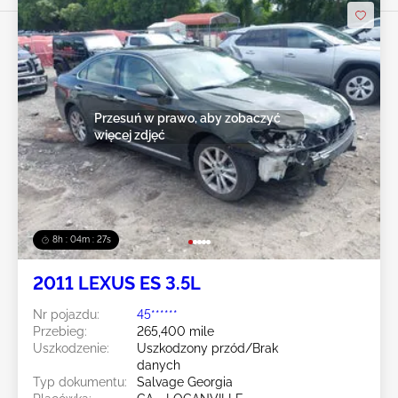
Przesuń w prawo, aby zobaczyć
więcej zdjęć
8h : 04m : 24s
2011 LEXUS ES 3.5L
Nr pojazdu:
45******
Przebieg:
265,400 mile
Uszkodzenie:
Uszkodzony przód/Brak
danych
Typ dokumentu:
Salvage Georgia