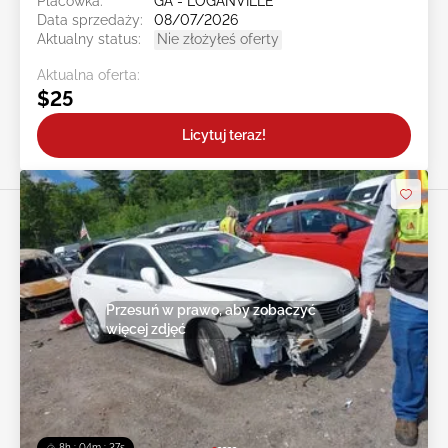
Placówka:
GA - LOGANVILLE
Data sprzedaży:
08/07/2026
Aktualny status:
Nie złożyłeś oferty
Aktualna oferta:
$25
Licytuj teraz!
Przesuń w prawo, aby zobaczyć
więcej zdjęć
8h : 04m : 24s