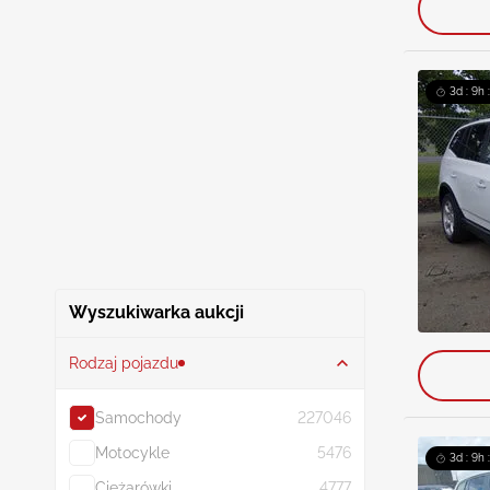
3d : 9h 
Wyszukiwarka aukcji
Rodzaj pojazdu
Samochody
227046
Motocykle
5476
3d : 9h 
Ciężarówki
4777