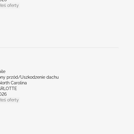
łeś oferty
ile
ny przód/Uszkodzenie dachu
North Carolina
ARLOTTE
026
łeś oferty