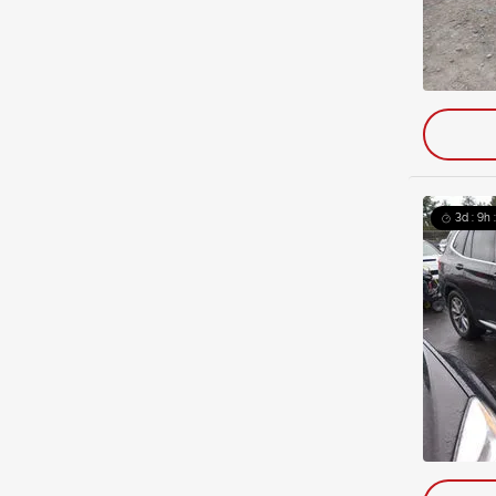
3d : 9h 