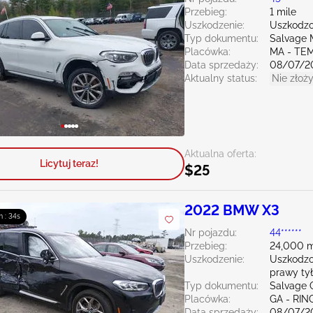
Przebieg:
1 mile
Uszkodzenie:
Uszkodzo
Typ dokumentu:
Salvage 
Placówka:
MA - TE
Data sprzedaży:
08/07/2
Aktualny status:
Nie złoży
Aktualna oferta:
Licytuj teraz!
$25
2022 BMW X3
m : 33s
Nr pojazdu:
44******
Przebieg:
24,000 m
Uszkodzenie:
Uszkodzo
prawy tył
Typ dokumentu:
Salvage 
Placówka:
GA - RI
Data sprzedaży:
08/07/2