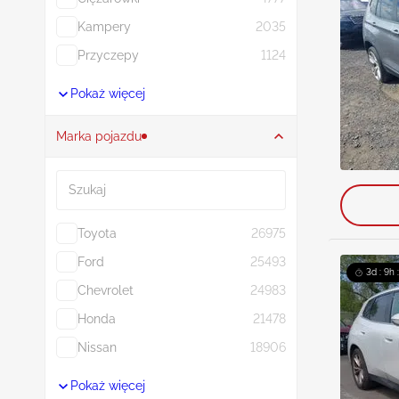
Kampery
2035
Przyczepy
1124
Pokaż więcej
Marka pojazdu
Szukaj
Toyota
26975
Ford
25493
3d : 9h 
Chevrolet
24983
Honda
21478
Nissan
18906
Pokaż więcej