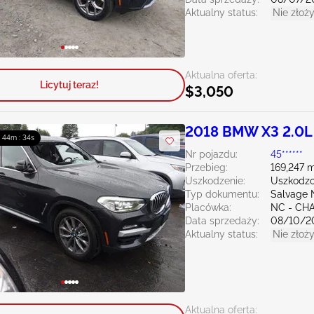
Aktualny status:
Nie złoży
Aktualna oferta:
Licytuj teraz!
$3,050
2018 BMW X3 2.0L
: 44m : 33s
Nr pojazdu:
45******
Przebieg:
169,247 m
Uszkodzenie:
Uszkodzo
Typ dokumentu:
Salvage 
Placówka:
NC - CH
Data sprzedaży:
08/10/2
Aktualny status:
Nie złoży
Aktualna oferta: