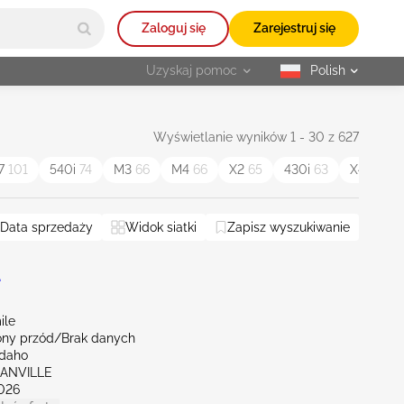
Zaloguj się
Zarejestruj się
Uzyskaj pomoc
Polish
selected
Wyświetlanie wyników 1 - 30 z 627
7
101
540i
74
M3
66
M4
66
X2
65
430i
63
X4
63
Data sprzedaży
Widok siatki
Zapisz wyszukiwanie
L
ile
ny przód/Brak danych
Idaho
GANVILLE
026