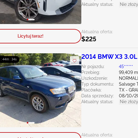
Aktualny status:
Nie złoży
Aktualna oferta:
Licytuj teraz!
$225
2014 BMW X3 3.0L
 : 44m : 33s
Nr pojazdu:
45******
Przebieg:
99,409 m
Uszkodzenie:
NORMAL
Typ dokumentu:
Salvage 
Placówka:
TX - GRA
Data sprzedaży:
08/10/2
Aktualny status:
Nie złoży
Aktualna oferta: