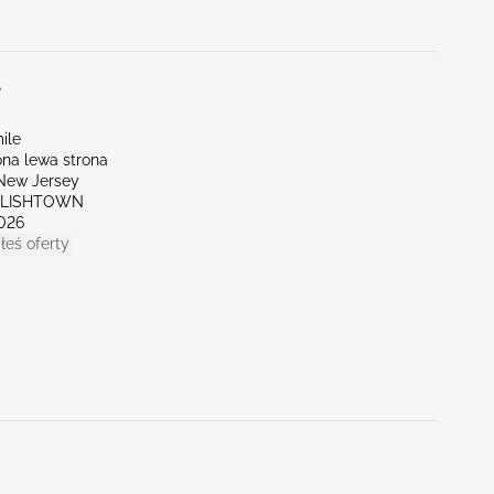
L
ile
na lewa strona
New Jersey
GLISHTOWN
026
łeś oferty