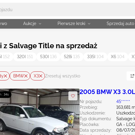
żywo
Aukcje
Pierwsze kroki
Sprzedaj auto
 z Salvage Title na sprzedaż
5I
152
320I
151
530I
136
528i
135
335I
104
X6
104
X
dy
BMW
X3
Zresetuj wszystko
2005 BMW X3 3.0
m : 33s
Nr pojazdu:
45******
Przebieg:
163,681 m
Uszkodzenie:
Uszkodzo
Typ dokumentu:
Salvage 
Placówka:
GA - LO
Data sprzedaży:
08/07/2