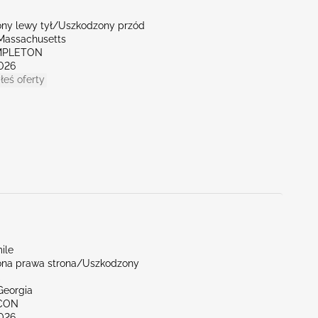
ny lewy tył/Uszkodzony przód
Massachusetts
MPLETON
026
łeś oferty
ile
na prawa strona/Uszkodzony
Georgia
NCON
026