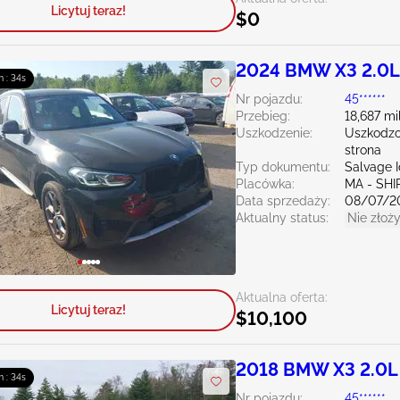
Licytuj teraz!
$0
2024 BMW X3 2.0L
m : 33s
Nr pojazdu:
45******
Przebieg:
18,687 mi
Uszkodzenie:
Uszkodzo
strona
Typ dokumentu:
Salvage 
Placówka:
MA - SHI
Data sprzedaży:
08/07/2
Aktualny status:
Nie złoży
Aktualna oferta:
Licytuj teraz!
$10,100
2018 BMW X3 2.0L
m : 33s
Nr pojazdu:
45******