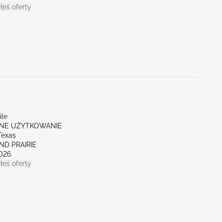
łeś oferty
ile
NE UŻYTKOWANIE
Texas
ND PRAIRIE
026
łeś oferty