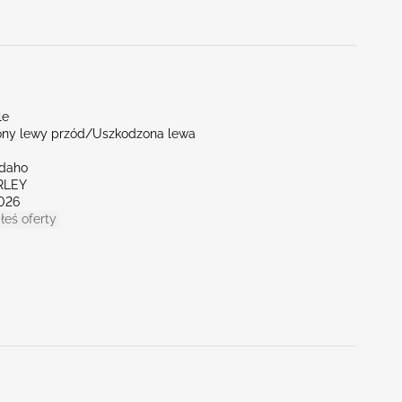
le
ny lewy przód/Uszkodzona lewa
Idaho
RLEY
026
łeś oferty