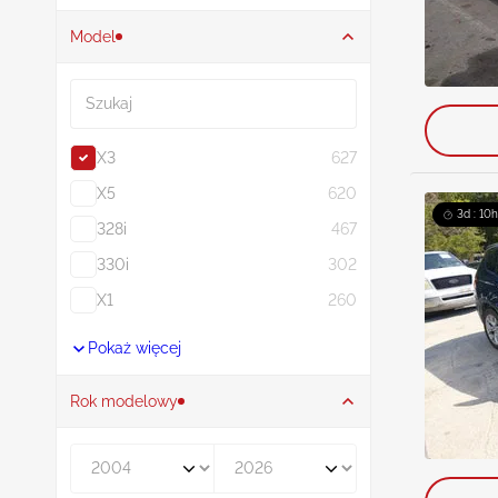
Model
Szukaj
X3
627
X5
620
3d : 10h
328i
467
330i
302
X1
260
Pokaż więcej
Rok modelowy
Rocznik od
Rocznik do