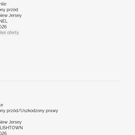
mile
ny przód
New Jersey
ENEL
026
łeś oferty
le
ny przód/Uszkodzony prawy
New Jersey
GLISHTOWN
026