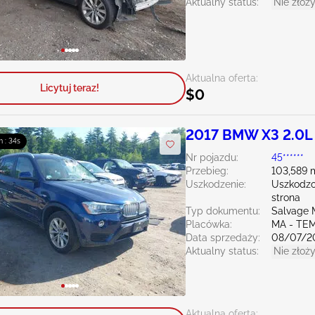
Aktualny status:
Nie złoży
Aktualna oferta:
Licytuj teraz!
$0
2017 BMW X3 2.0L
m : 33s
Nr pojazdu:
45******
Przebieg:
103,589 
Uszkodzenie:
Uszkodzo
strona
Typ dokumentu:
Salvage 
Placówka:
MA - TE
Data sprzedaży:
08/07/2
Aktualny status:
Nie złoży
Aktualna oferta: