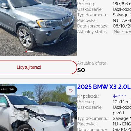
Przebieg:
180,393 
Uszkodzenie:
Uszkodzo
Typ dokumentu:
Salvage 
Placówka:
NJ - AV
Data sprzedaży:
08/10/2
Aktualny status:
Nie złoży
Aktualna oferta:
Licytuj teraz!
$0
2025 BMW X3 2.0L
: 44m : 33s
Nr pojazdu:
44******
Przebieg:
10,714 mi
Uszkodzenie:
Uszkodzo
przód
Typ dokumentu:
Salvage 
Placówka:
NJ - EN
Data sprzedaży:
08/10/2