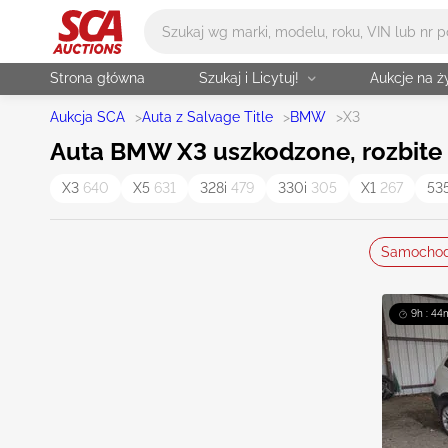
Główne wyszukiwanie
Strona główna
Szukaj i Licytuj!
Aukcje na 
Aukcja SCA
>
Auta z Salvage Title
>
BMW
>
X3
Auta BMW X3 uszkodzone, rozbite i
X3
640
X5
631
328i
479
330i
305
X1
267
53
Samocho
9h : 44