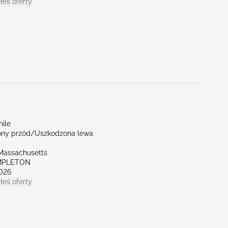
łeś oferty
mile
ny przód/Uszkodzona lewa
Massachusetts
MPLETON
026
łeś oferty