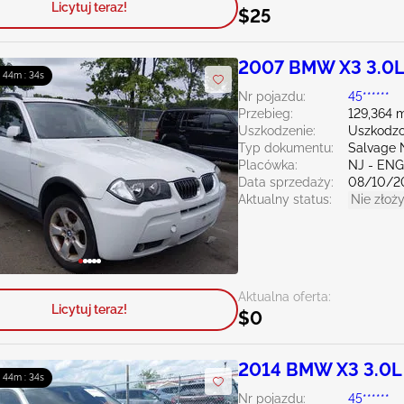
Licytuj teraz!
$25
2007 BMW X3 3.0
: 44m : 33s
Nr pojazdu:
45******
Przebieg:
129,364 m
Uszkodzenie:
Uszkodzo
Typ dokumentu:
Salvage 
Placówka:
NJ - EN
Data sprzedaży:
08/10/2
Aktualny status:
Nie złoży
Aktualna oferta:
Licytuj teraz!
$0
2014 BMW X3 3.0L
: 44m : 33s
Nr pojazdu:
45******