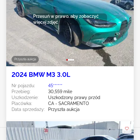
Przesuń w prawo, aby zobaczyć
więcej zdjęć
Przyszła aukcja
2024 BMW M3 3.0L
Nr pojazdu:
45******
Przebieg:
30,559 mile
Uszkodzenie:
Uszkodzony prawy przód
Placówka:
CA - SACRAMENTO
Data sprzedaży:
Przyszła aukcja