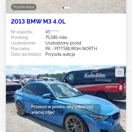
Przyszła aukcja
2013 BMW M3 4.0L
Nr pojazdu:
45******
Przebieg:
75,585 mile
Uszkodzenie:
Uszkodzony przód
Placówka:
PA - PITTSBURGH-NORTH
Data sprzedaży:
Przyszła aukcja
Przesuń w prawo, aby zobaczyć
więcej zdjęć