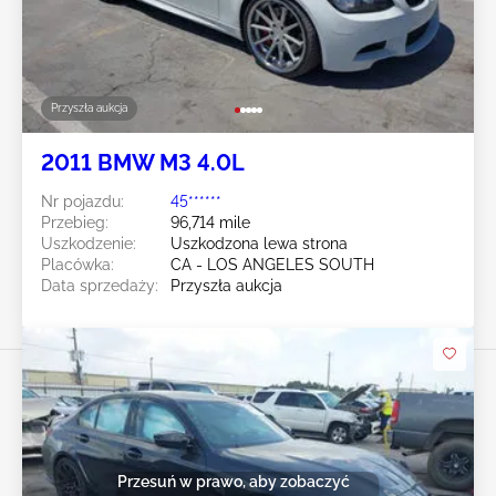
Przyszła aukcja
2011 BMW M3 4.0L
Nr pojazdu:
45******
Przebieg:
96,714 mile
Uszkodzenie:
Uszkodzona lewa strona
Placówka:
CA - LOS ANGELES SOUTH
Data sprzedaży:
Przyszła aukcja
Przesuń w prawo, aby zobaczyć