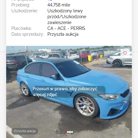
Przebieg:
44,758 mile
Uszkodzenie:
Uszkodzony lewy
przód/Uszkodzone
zawieszenie
Placówka:
CA - ACE - PERRIS
Data sprzedaży:
Przyszła aukcja
Przesuń w prawo, aby zobaczyć
więcej zdjęć
Przyszła aukcja