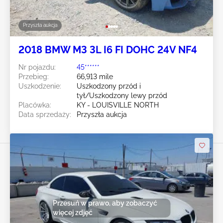
Przyszła aukcja
2018 BMW M3 3L I6 FI DOHC 24V NF4
Nr pojazdu:
45******
Przebieg:
66,913 mile
Uszkodzenie:
Uszkodzony przód i
tył/Uszkodzony lewy przód
Placówka:
KY - LOUISVILLE NORTH
Data sprzedaży:
Przyszła aukcja
Przesuń w prawo, aby zobaczyć
więcej zdjęć