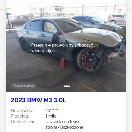
Przesuń w prawo, aby zobaczyć
więcej zdjęć
Przyszła aukcja
2023 BMW M3 3.0L
Nr pojazdu:
45******
Przebieg:
1 mile
Uszkodzenie:
Uszkodzona lewa
strona/Uszkodzone