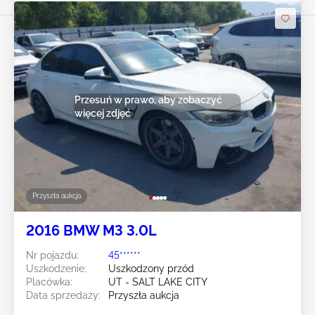
Przesuń w prawo, aby zobaczyć
więcej zdjęć
Przyszła aukcja
2016 BMW M3 3.0L
Nr pojazdu:
45******
Uszkodzenie:
Uszkodzony przód
Placówka:
UT - SALT LAKE CITY
Data sprzedaży:
Przyszła aukcja