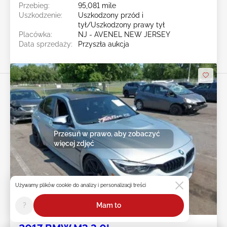
Przebieg:
95,081 mile
Uszkodzenie:
Uszkodzony przód i
tył/Uszkodzony prawy tył
Placówka:
NJ - AVENEL NEW JERSEY
Data sprzedaży:
Przyszła aukcja
Przesuń w prawo, aby zobaczyć
więcej zdjęć
Używamy plików cookie do analizy i personalizacji treści
Przyszła aukcja
?
Mam to