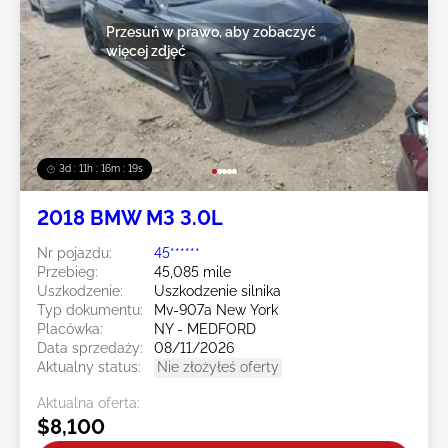
Przesuń w prawo, aby zobaczyć
więcej zdjęć
3d : 11h : 16m : 16s
2018 BMW M3 3.0L
Nr pojazdu:
45******
Przebieg:
45,085 mile
Uszkodzenie:
Uszkodzenie silnika
Typ dokumentu:
Mv-907a New York
Placówka:
NY - MEDFORD
Data sprzedaży:
08/11/2026
Aktualny status:
Nie złożyłeś oferty
Aktualna oferta:
$8,100