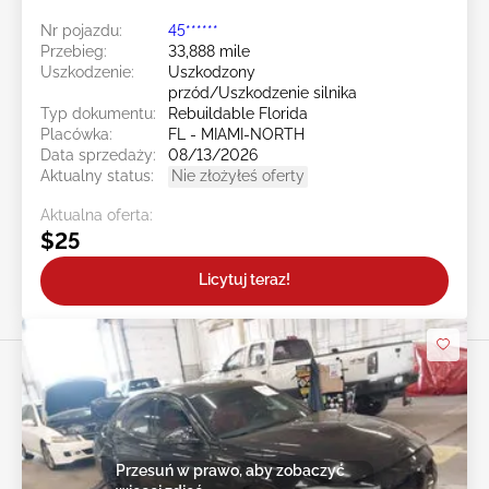
Nr pojazdu:
45******
Przebieg:
33,888 mile
Uszkodzenie:
Uszkodzony
przód/Uszkodzenie silnika
Typ dokumentu:
Rebuildable Florida
Placówka:
FL - MIAMI-NORTH
Data sprzedaży:
08/13/2026
Aktualny status:
Nie złożyłeś oferty
Aktualna oferta:
$25
Licytuj teraz!
Przesuń w prawo, aby zobaczyć