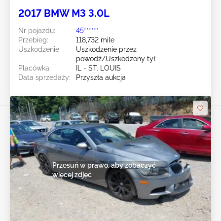
2017 BMW M3 3.0L
Nr pojazdu:
45******
Przebieg:
118,732 mile
Uszkodzenie:
Uszkodzenie przez
powódź/Uszkodzony tył
Placówka:
IL - ST. LOUIS
Data sprzedaży:
Przyszła aukcja
Przesuń w prawo, aby zobaczyć
więcej zdjęć