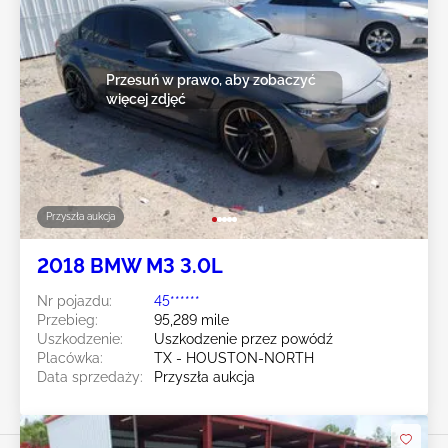
Przesuń w prawo, aby zobaczyć
więcej zdjęć
Przyszła aukcja
2018 BMW M3 3.0L
Nr pojazdu:
45******
Przebieg:
95,289 mile
Uszkodzenie:
Uszkodzenie przez powódź
Placówka:
TX - HOUSTON-NORTH
Data sprzedaży:
Przyszła aukcja