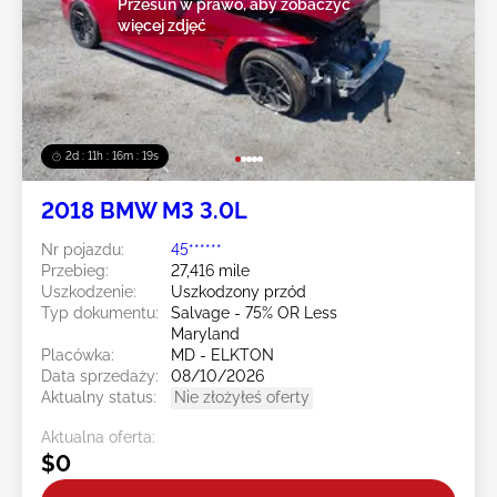
Przesuń w prawo, aby zobaczyć
więcej zdjęć
2d : 11h : 16m : 16s
2018 BMW M3 3.0L
Nr pojazdu:
45******
Przebieg:
27,416 mile
Uszkodzenie:
Uszkodzony przód
Typ dokumentu:
Salvage - 75% OR Less
Maryland
Placówka:
MD - ELKTON
Data sprzedaży:
08/10/2026
Aktualny status:
Nie złożyłeś oferty
Aktualna oferta:
$0