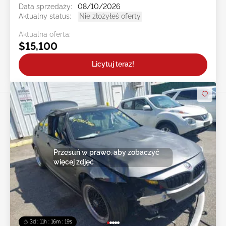
Data sprzedaży:
08/10/2026
Aktualny status:
Nie złożyłeś oferty
Aktualna oferta:
$15,100
Licytuj teraz!
Przesuń w prawo, aby zobaczyć
więcej zdjęć
3d : 11h : 16m : 16s