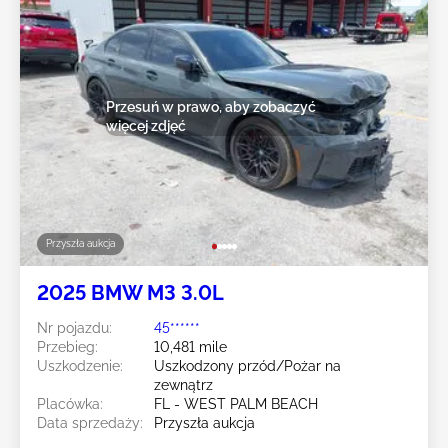
Przesuń w prawo, aby zobaczyć
więcej zdjęć
Przyszła aukcja
2025 BMW M3 3.0L
Nr pojazdu:
45******
Przebieg:
10,481 mile
Uszkodzenie:
Uszkodzony przód/Pożar na
zewnątrz
Placówka:
FL - WEST PALM BEACH
Data sprzedaży:
Przyszła aukcja