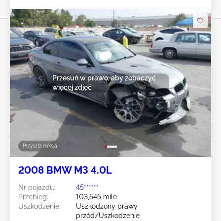
Przesuń w prawo, aby zobaczyć
więcej zdjęć
Przyszła aukcja
2008 BMW M3 4.0L
Nr pojazdu:
45******
Przebieg:
103,545 mile
Uszkodzenie:
Uszkodzony prawy
przód/Uszkodzenie