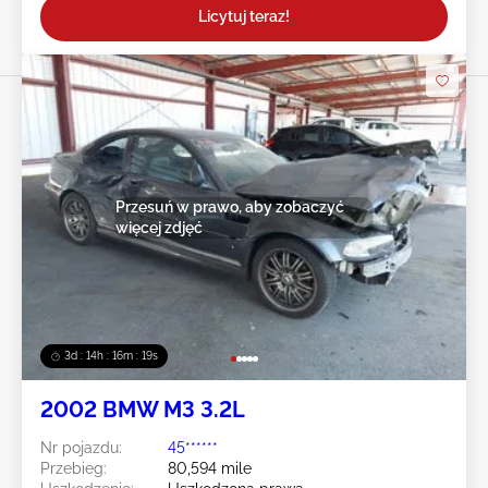
Licytuj teraz!
Przesuń w prawo, aby zobaczyć
więcej zdjęć
3d : 14h : 16m : 16s
2002 BMW M3 3.2L
Nr pojazdu:
45******
Przebieg:
80,594 mile