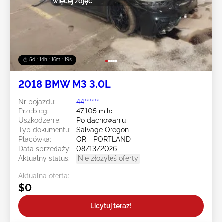
więcej zdjęć
5d : 14h : 16m : 16s
2018 BMW M3 3.0L
Nr pojazdu:
44******
Przebieg:
47,105 mile
Uszkodzenie:
Po dachowaniu
Typ dokumentu:
Salvage Oregon
Placówka:
OR - PORTLAND
Data sprzedaży:
08/13/2026
Aktualny status:
Nie złożyłeś oferty
Aktualna oferta:
$0
Licytuj teraz!