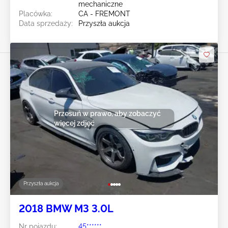
mechaniczne
Placówka:
CA - FREMONT
Data sprzedaży:
Przyszła aukcja
Przesuń w prawo, aby zobaczyć
więcej zdjęć
Przyszła aukcja
2018 BMW M3 3.0L
Nr pojazdu:
45******