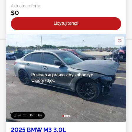
Aktualna oferta:
$0
Licytuj teraz!
Przesuń w prawo, aby zobaczyć
więcej zdjęć
5d : 11h : 16m : 16s
2025 BMW M3 3.0L