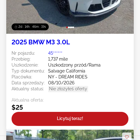
2d : 14h : 46m : 16s
2025 BMW M3 3.0L
Nr pojazdu:
45******
Przebieg:
1,737 mile
Uszkodzenie:
Uszkodzony przód/Rama
Typ dokumentu:
Salvage California
Placówka:
NY - DREAM RIDES
Data sprzedaży:
08/10/2026
Aktualny status:
Nie złożyłeś oferty
Aktualna oferta:
$25
Licytuj teraz!