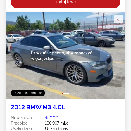
Licytuj teraz!
Przesuń w prawo, aby zobaczyć
więcej zdjęć
2d : 14h : 16m : 16s
2012 BMW M3 4.0L
Nr pojazdu:
45******
Przebieg:
136,967 mile
Uszkodzenie:
Uszkodzony