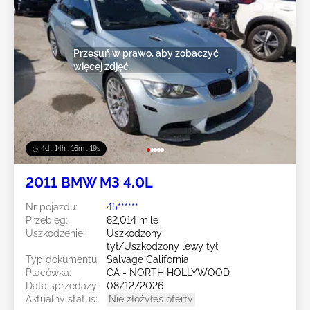
Przesuń w prawo, aby zobaczyć
więcej zdjęć
4d : 14h : 16m : 16s
2011 BMW M3 4.0L
Nr pojazdu:
45******
Przebieg:
82,014 mile
Uszkodzenie:
Uszkodzony
tył/Uszkodzony lewy tył
Typ dokumentu:
Salvage California
Placówka:
CA - NORTH HOLLYWOOD
Data sprzedaży:
08/12/2026
Aktualny status:
Nie złożyłeś oferty