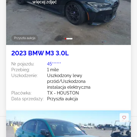
więcej zdjęć
Przyszła aukcja
2023 BMW M3 3.0L
Nr pojazdu:
45******
Przebieg:
1 mile
Uszkodzenie:
Uszkodzony lewy
przód/Uszkodzona
instalacja elektryczna
Placówka:
TX - HOUSTON
Data sprzedaży:
Przyszła aukcja