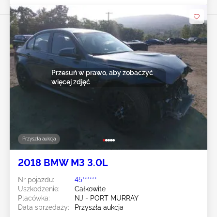
Przesuń w prawo, aby zobaczyć
więcej zdjęć
Przyszła aukcja
2018 BMW M3 3.0L
Nr pojazdu:
45******
Uszkodzenie:
Całkowite
Placówka:
NJ - PORT MURRAY
Data sprzedaży:
Przyszła aukcja