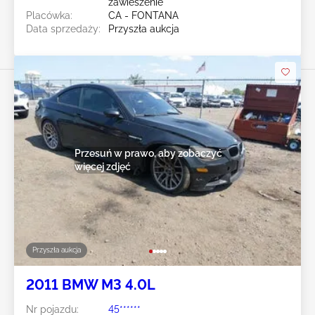
zawieszenie
Placówka:
CA - FONTANA
Data sprzedaży:
Przyszła aukcja
Przesuń w prawo, aby zobaczyć
więcej zdjęć
Przyszła aukcja
2011 BMW M3 4.0L
Nr pojazdu:
45******