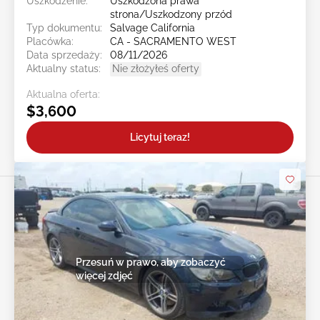
Uszkodzenie:
Uszkodzona prawa
strona/Uszkodzony przód
Typ dokumentu:
Salvage California
Placówka:
CA - SACRAMENTO WEST
Data sprzedaży:
08/11/2026
Aktualny status:
Nie złożyłeś oferty
Aktualna oferta:
$3,600
Licytuj teraz!
Przesuń w prawo, aby zobaczyć
więcej zdjęć