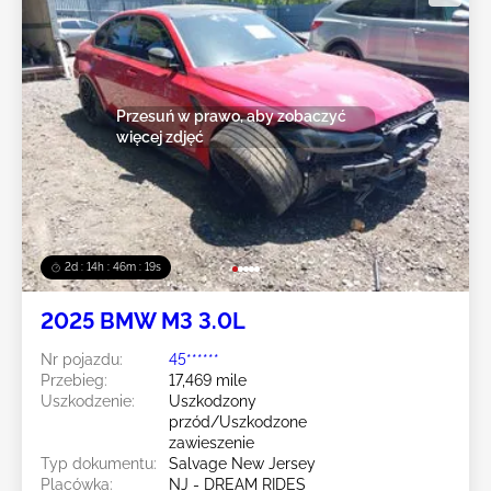
Przesuń w prawo, aby zobaczyć
więcej zdjęć
2d : 14h : 46m : 16s
2025 BMW M3 3.0L
Nr pojazdu:
45******
Przebieg:
17,469 mile
Uszkodzenie:
Uszkodzony
przód/Uszkodzone
zawieszenie
Typ dokumentu:
Salvage New Jersey
Placówka:
NJ - DREAM RIDES