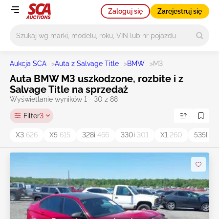
Zaloguj się
Zarejestruj się
Główne wyszukiwanie
Aukcja SCA
>
Auta z Salvage Title
>
BMW
>
M3
Auta BMW M3 uszkodzone, rozbite i z
Salvage Title na sprzedaż
Wyświetlanie wyników 1 - 30 z 88
Filter
3
X3
626
X5
615
328i
466
330i
301
X1
260
535I
14