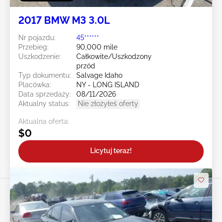
2017 BMW M3 3.0L
Nr pojazdu:
45******
Przebieg:
90,000 mile
Uszkodzenie:
Całkowite/Uszkodzony
przód
Typ dokumentu:
Salvage Idaho
Placówka:
NY - LONG ISLAND
Data sprzedaży:
08/11/2026
Aktualny status:
Nie złożyłeś oferty
Aktualna oferta:
$0
Licytuj teraz!