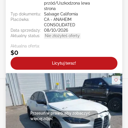
przód/Uszkodzona lewa
strona
Typ dokumentu:
Salvage California
Placówka:
CA - ANAHEIM
CONSOLIDATED
Data sprzedaży:
08/10/2026
Aktualny status:
Nie złożyłeś oferty
Aktualna oferta:
$0
Licytuj teraz!
Przesuń w prawo, aby zobaczyć
więcej zdjęć