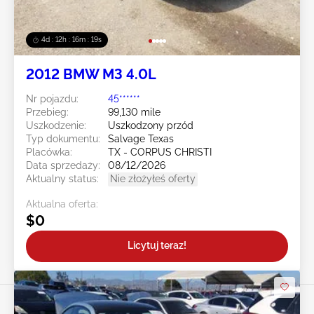
4d : 12h : 16m : 16s
2012 BMW M3 4.0L
Nr pojazdu:
45******
Przebieg:
99,130 mile
Uszkodzenie:
Uszkodzony przód
Typ dokumentu:
Salvage Texas
Placówka:
TX - CORPUS CHRISTI
Data sprzedaży:
08/12/2026
Aktualny status:
Nie złożyłeś oferty
Aktualna oferta:
$0
Licytuj teraz!