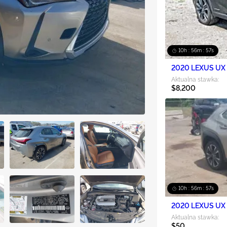
10h : 56m : 56s
2020 LEXUS UX 
Aktualna stawka:
$8,200
10h : 56m : 56s
2020 LEXUS UX 
Aktualna stawka:
$50