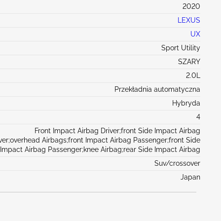
2020
LEXUS
UX
Sport Utility
SZARY
2.0L
Przekładnia automatyczna
Hybryda
4
Front Impact Airbag Driver;front Side Impact Airbag
ver;overhead Airbags;front Impact Airbag Passenger;front Side
Impact Airbag Passenger;knee Airbag;rear Side Impact Airbag
Suv/crossover
Japan