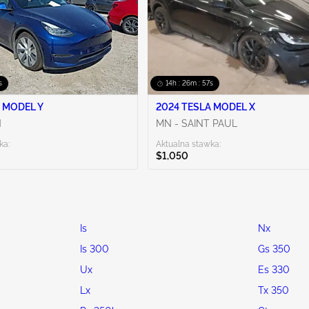
s
14h : 26m : 56s
 MODEL Y
2024 TESLA MODEL X
N
MN - SAINT PAUL
ka:
Aktualna stawka:
$1,050
Is
Nx
Is 300
Gs 350
Ux
Es 330
Lx
Tx 350