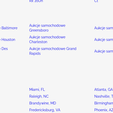
Rx 350h
Ct
Aukcje samochodowe
 Baltimore
Aukcje sa
Greensboro
Aukcje samochodowe
 Houston
Aukcje sa
Charleston
 Des
Aukcje samochodowe Grand
Aukcje sa
Rapids
Miami, FL
Atlanta, GA
Raleigh, NC
Nashville, 
Brandywine, MD
Birmingham
Fredericksburg, VA
Phoenix, A