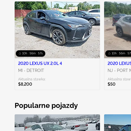
10h : 56m : 56s
10h : 56m : 5
2020 LEXUS UX 2.0L 4
2020 LEXUS
MI - DETROIT
NJ - PORT
Aktualna stawka:
Aktualna staw
$8,200
$50
Popularne pojazdy