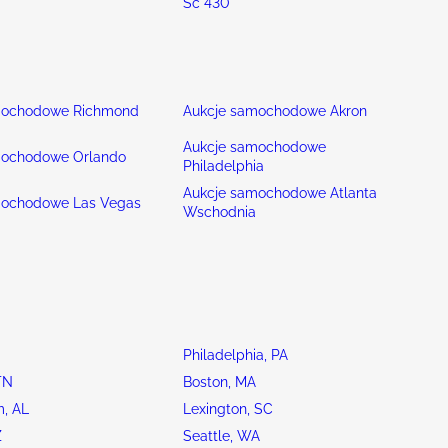
Sc 430
mochodowe Richmond
Aukcje samochodowe Akron
Aukcje samochodowe
mochodowe Orlando
Philadelphia
Aukcje samochodowe Atlanta
mochodowe Las Vegas
Wschodnia
Philadelphia, PA
TN
Boston, MA
, AL
Lexington, SC
Z
Seattle, WA