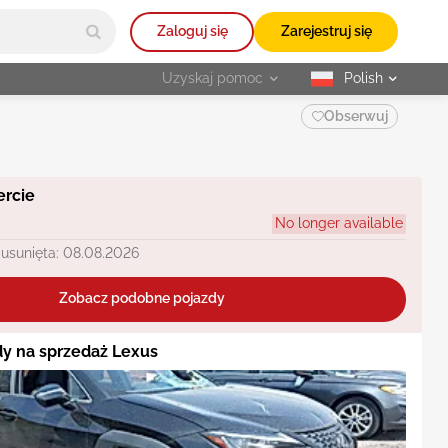
Zaloguj się
Zarejestruj się
Uzyskaj pomoc
Polish
selected
Obserwuj
ercie
No longer available
 usunięta: 08.08.2026
Zobacz podobne pojazdy
y na sprzedaż Lexus