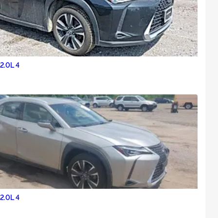
2.0L 4
2.0L 4