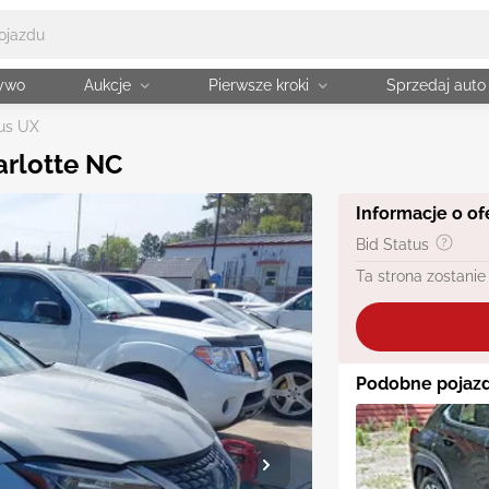
żywo
Aukcje
Pierwsze kroki
Sprzedaj auto
us UX
arlotte NC
Informacje o of
Bid Status
Ta strona zostanie
Podobne pojazd