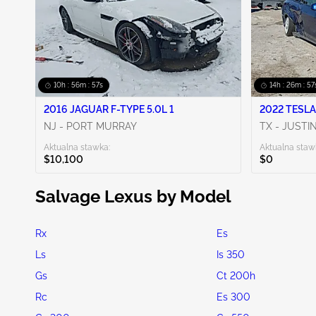
10h : 56m : 56s
14h : 26m : 56
2016 JAGUAR F-TYPE 5.0L 1
2022 TESLA
NJ - PORT MURRAY
TX - JUSTI
Aktualna stawka:
Aktualna staw
$10,100
$0
Salvage Lexus by Model
Rx
Es
Ls
Is 350
Gs
Ct 200h
Rc
Es 300