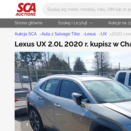
Główne wyszukiwanie
Strona główna
Szukaj i Licytuj!
Aukcje na 
Aukcja SCA
>
Auta z Salvage Title
>
Lexus
>
UX
>
2020 Lex
Lexus UX 2.0L 2020 r. kupisz w Ch