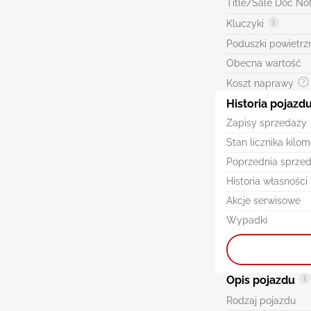
Title/Sale Doc No
Kluczyki
Poduszki powietrz
Obecna wartość
Koszt naprawy
Historia pojazd
Zapisy sprzedaży
Stan licznika kilo
Poprzednia sprze
Historia własności
Akcje serwisowe
Wypadki
Opis pojazdu
Rodzaj pojazdu