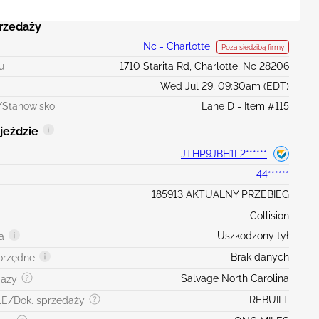
przedaży
Nc - Charlotte
Poza siedzibą firmy
u
1710 Starita Rd, Charlotte, Nc 28206
Wed Jul 29, 09:30am (EDT)
/Stanowisko
Lane D - Item #115
jeździe
JTHP9JBH1L2******
44******
185913 AKTUALNY PRZEBIEG
Collision
Uszkodzony tył
a
Brak danych
orzędne
Salvage North Carolina
daży
REBUILT
LE/Dok. sprzedaży