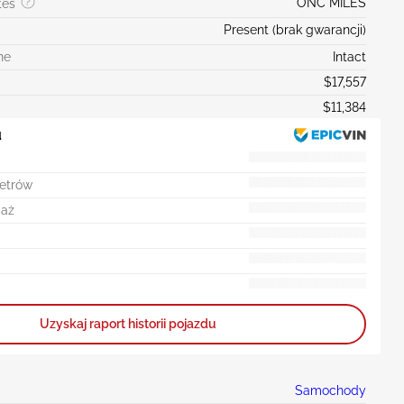
ONC MILES
tes
Present (brak gwarancji)
ne
Intact
$17,557
$11,384
u
metrów
daż
Uzyskaj raport historii pojazdu
Samochody