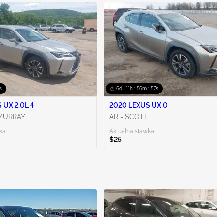
6s
6d : 11h : 56m : 56s
 UX 2.0L 4
2020 LEXUS UX 0
 MURRAY
AR - SCOTT
ka:
Aktualna stawka:
$25