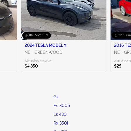
11h : 56m : 56s
11h : 56m
2024 TESLA MODEL Y
NE - GREENWOOD
NE - G
Aktualna stawka:
Aktualna 
$4,850
$25
Gx
Es 300h
Ls 430
Rx 350l