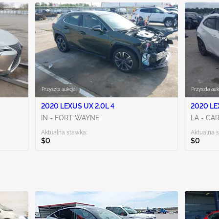
Przyszła aukcja
Przyszła auk
2020 LEXUS UX 2.0L 4
2020 LE
IN - FORT WAYNE
LA - CA
Aktualna stawka:
Aktualna 
$0
$0