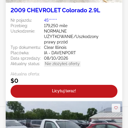
2009 CHEVROLET Colorado 2.9L
Nr pojazdu:
45******
Przebieg:
179,250 mile
Uszkodzenie:
NORMALNE
UŻYTKOWANIE/Uszkodzony
prawy przód
Typ dokumentu:
Clear Illinois
Placówka:
IA - DAVENPORT
Data sprzedaży:
08/10/2026
Aktualny status:
Nie złożyłeś oferty
Aktualna oferta:
$0
Licytuj teraz!