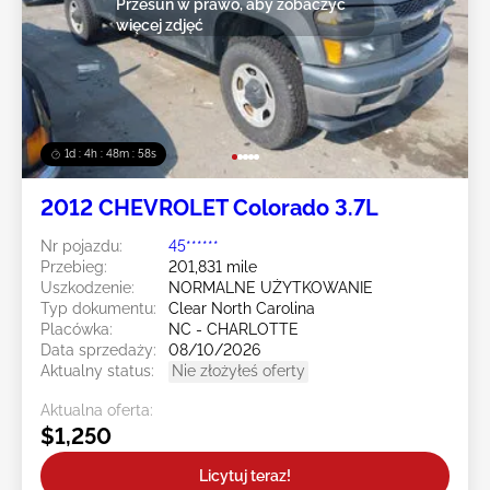
Przesuń w prawo, aby zobaczyć
więcej zdjęć
1d : 4h : 48m : 55s
2012 CHEVROLET Colorado 3.7L
Nr pojazdu:
45******
Przebieg:
201,831 mile
Uszkodzenie:
NORMALNE UŻYTKOWANIE
Typ dokumentu:
Clear North Carolina
Placówka:
NC - CHARLOTTE
Data sprzedaży:
08/10/2026
Aktualny status:
Nie złożyłeś oferty
Aktualna oferta:
$1,250
Licytuj teraz!