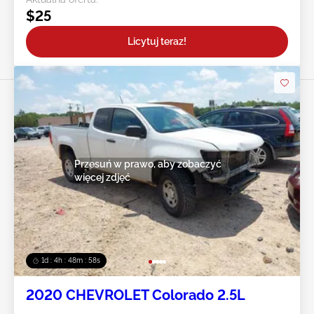
$25
Licytuj teraz!
Przesuń w prawo, aby zobaczyć
więcej zdjęć
1d : 4h : 48m : 55s
2020 CHEVROLET Colorado 2.5L