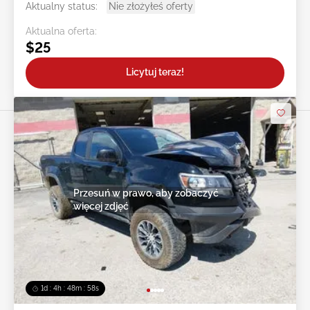
Aktualny status:
Nie złożyłeś oferty
Aktualna oferta:
$25
Licytuj teraz!
Przesuń w prawo, aby zobaczyć
więcej zdjęć
1d : 4h : 48m : 55s