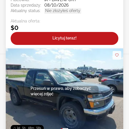
Data sprzedaży:
08/10/2026
Aktualny status:
Nie złożyłeś oferty
Aktualna oferta:
$0
Licytuj teraz!
Przesuń w prawo, aby zobaczyć
więcej zdjęć
1d : 5h : 48m : 55s