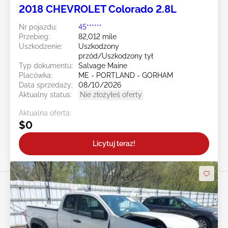
2018 CHEVROLET Colorado 2.8L
Nr pojazdu:
45******
Przebieg:
82,012 mile
Uszkodzenie:
Uszkodzony
przód/Uszkodzony tył
Typ dokumentu:
Salvage Maine
Placówka:
ME - PORTLAND - GORHAM
Data sprzedaży:
08/10/2026
Aktualny status:
Nie złożyłeś oferty
Aktualna oferta:
$0
Licytuj teraz!