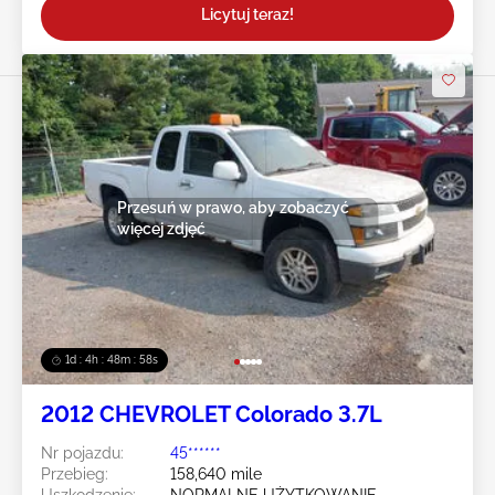
Licytuj teraz!
Przesuń w prawo, aby zobaczyć
więcej zdjęć
1d : 4h : 48m : 55s
2012 CHEVROLET Colorado 3.7L
Nr pojazdu:
45******
Przebieg:
158,640 mile
Uszkodzenie:
NORMALNE UŻYTKOWANIE