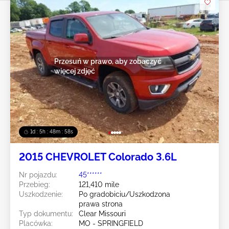
Przesuń w prawo, aby zobaczyć
więcej zdjęć
1d : 5h : 48m : 55s
2015 CHEVROLET Colorado 3.6L
Nr pojazdu:
45******
Przebieg:
121,410 mile
Uszkodzenie:
Po gradobiciu/Uszkodzona
prawa strona
Typ dokumentu:
Clear Missouri
Placówka:
MO - SPRINGFIELD