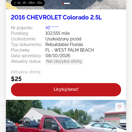
1d : 4h : 48m : 55s
2016 CHEVROLET Colorado 2.5L
Nr pojazdu:
45******
Przebieg:
102,555 mile
Uszkodzenie:
Uszkodzony przód
Typ dokumentu:
Rebuildable Florida
Placówka:
FL - WEST PALM BEACH
Data sprzedaży:
08/10/2026
Aktualny status:
Nie złożyłeś oferty
Aktualna oferta:
$25
Licytuj teraz!