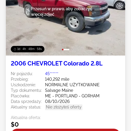
Przesuń w prawo, aby zobaczyć
więcej zdjęć
1d : 4h : 48m : 55s
2006 CHEVROLET Colorado 2.8L
Nr pojazdu:
45******
Przebieg:
140,292 mile
Uszkodzenie:
NORMALNE UŻYTKOWANIE
Typ dokumentu:
Salvage Maine
Placówka:
ME - PORTLAND - GORHAM
Data sprzedaży:
08/10/2026
Aktualny status:
Nie złożyłeś oferty
Aktualna oferta:
$0