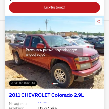
Licytuj teraz!
Przesuń w prawo, aby zobaczyć
więcej zdjęć
1d : 4h : 48m : 55s
2011 CHEVROLET Colorado 2.9L
Nr pojazdu:
44******
Przebieg:
136,277 mile