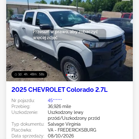
Przesuń w prawo, aby zobaczyć
więcej zdjęć
1d : 4h : 48m : 55s
2025 CHEVROLET Colorado 2.7L
Nr pojazdu:
45******
Przebieg:
36,926 mile
Uszkodzenie:
Uszkodzony lewy
przód/Uszkodzony przód
Typ dokumentu:
Salvage Virginia
Placówka:
VA - FREDERICKSBURG
Data sprzedaży:
08/10/2026