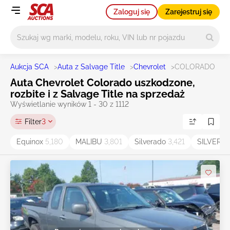
Zaloguj się
Zarejestruj się
Główne wyszukiwanie
Aukcja SCA
>
Auta z Salvage Title
>
Chevrolet
>
COLORADO
Auta Chevrolet Colorado uszkodzone,
rozbite i z Salvage Title na sprzedaż
Wyświetlanie wyników 1 - 30 z 1112
Filter
3
Equinox
5,180
MALIBU
3,801
Silverado
3,421
SILVERA