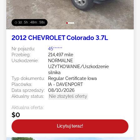
1d : 5h : 48m : 55s
2012 CHEVROLET Colorado 3.7L
Nr pojazdu:
45******
Przebieg:
214,497 mile
Uszkodzenie:
NORMALNE
UŻYTKOWANIE/Uszkodzenie
silnika
Typ dokumentu:
Regular Certificate Iowa
Placówka:
IA - DAVENPORT
Data sprzedaży:
08/10/2026
Aktualny status:
Nie złożyłeś oferty
Aktualna oferta:
$0
Licytuj teraz!