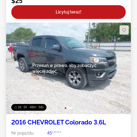
$25
Licytuj teraz!
Przesuń w prawo, aby zobaczyć
więcej zdjęć
1d : 5h : 48m : 55s
2016 CHEVROLET Colorado 3.6L
Nr pojazdu:
45******