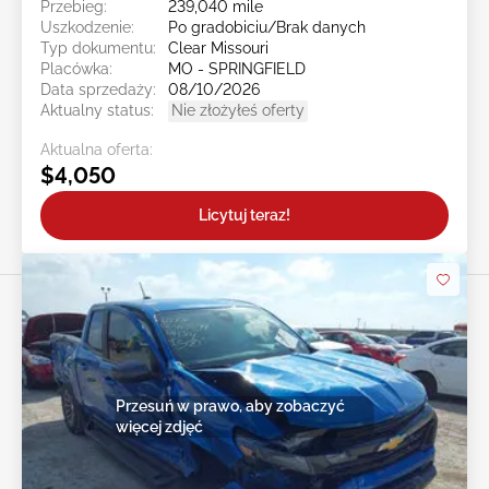
Przebieg:
239,040 mile
Uszkodzenie:
Po gradobiciu/Brak danych
Typ dokumentu:
Clear Missouri
Placówka:
MO - SPRINGFIELD
Data sprzedaży:
08/10/2026
Aktualny status:
Nie złożyłeś oferty
Aktualna oferta:
$4,050
Licytuj teraz!
Przesuń w prawo, aby zobaczyć
więcej zdjęć