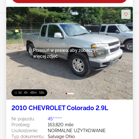
Przesuń w prawo, aby zobaczyć
więcej zdjęć
1d : 4h : 48m : 55s
2010 CHEVROLET Colorado 2.9L
Nr pojazdu:
45******
Przebieg:
163,820 mile
Uszkodzenie:
NORMALNE UŻYTKOWANIE
Typ dokumentu:
Salvage Ohio