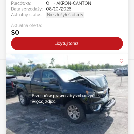
Placówka:
OH - AKRON-CANTON
Data sprzedaży:
08/10/2026
Aktualny status:
Nie złożyłeś oferty
Aktualna oferta:
$0
Licytuj teraz!
Przesuń w prawo, aby zobaczyć
więcej zdjęć