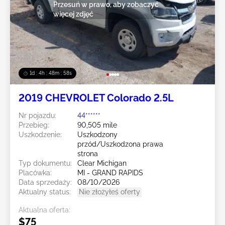
Przesuń w prawo, aby zobaczyć
więcej zdjęć
1d : 4h : 48m : 55s
2019 CHEVROLET Colorado 2.5L
Nr pojazdu:
44******
Przebieg:
90,505 mile
Uszkodzenie:
Uszkodzony
przód/Uszkodzona prawa
strona
Typ dokumentu:
Clear Michigan
Placówka:
MI - GRAND RAPIDS
Data sprzedaży:
08/10/2026
Aktualny status:
Nie złożyłeś oferty
Aktualna oferta:
$75