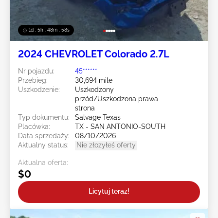
1d : 5h : 48m : 55s
2024 CHEVROLET Colorado 2.7L
Nr pojazdu:
45******
Przebieg:
30,694 mile
Uszkodzenie:
Uszkodzony
przód/Uszkodzona prawa
strona
Typ dokumentu:
Salvage Texas
Placówka:
TX - SAN ANTONIO-SOUTH
Data sprzedaży:
08/10/2026
Aktualny status:
Nie złożyłeś oferty
Aktualna oferta:
$0
Licytuj teraz!