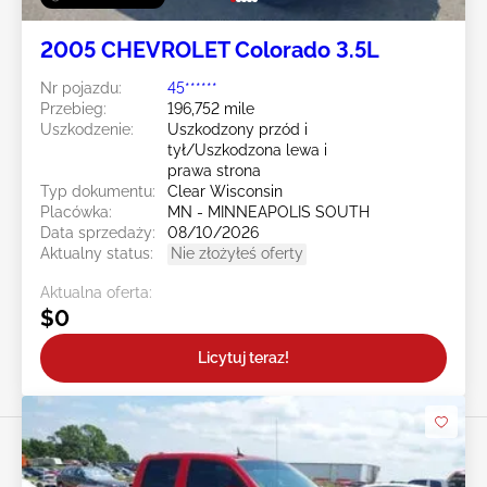
2005 CHEVROLET Colorado 3.5L
Nr pojazdu:
45******
Przebieg:
196,752 mile
Uszkodzenie:
Uszkodzony przód i
tył/Uszkodzona lewa i
prawa strona
Typ dokumentu:
Clear Wisconsin
Placówka:
MN - MINNEAPOLIS SOUTH
Data sprzedaży:
08/10/2026
Aktualny status:
Nie złożyłeś oferty
Aktualna oferta:
$0
Licytuj teraz!