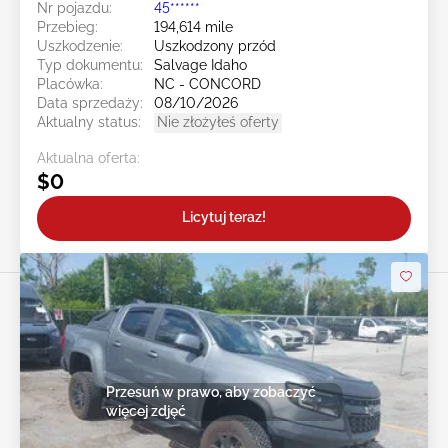
Nr pojazdu:
45******
Przebieg:
194,614 mile
Uszkodzenie:
Uszkodzony przód
Typ dokumentu:
Salvage Idaho
Placówka:
NC - CONCORD
Data sprzedaży:
08/10/2026
Aktualny status:
Nie złożyłeś oferty
Aktualna oferta:
$0
Licytuj teraz!
Przesuń w prawo, aby zobaczyć
więcej zdjęć