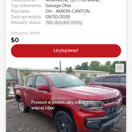
Typ dokumentu:
Salvage Ohio
Placówka:
OH - AKRON-CANTON
Data sprzedaży:
08/10/2026
Aktualny status:
Nie złożyłeś oferty
Aktualna oferta:
$0
Licytuj teraz!
Przesuń w prawo, aby zobaczyć
więcej zdjęć