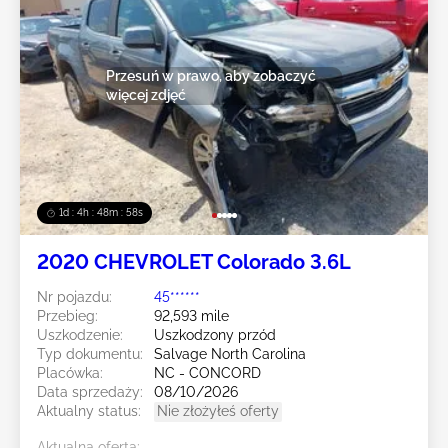
Przesuń w prawo, aby zobaczyć
więcej zdjęć
1d : 4h : 48m : 55s
2020 CHEVROLET Colorado 3.6L
Nr pojazdu:
45******
Przebieg:
92,593 mile
Uszkodzenie:
Uszkodzony przód
Typ dokumentu:
Salvage North Carolina
Placówka:
NC - CONCORD
Data sprzedaży:
08/10/2026
Aktualny status:
Nie złożyłeś oferty
Aktualna oferta: