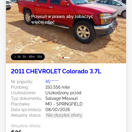
Przesuń w prawo, aby zobaczyć
więcej zdjęć
1d : 5h : 48m : 55s
2011 CHEVROLET Colorado 3.7L
Nr pojazdu:
45******
Przebieg:
150,556 mile
Uszkodzenie:
Uszkodzony przód
Typ dokumentu:
Salvage Missouri
Placówka:
MO - SPRINGFIELD
Data sprzedaży:
08/10/2026
Aktualny status:
Nie złożyłeś oferty
Aktualna oferta: