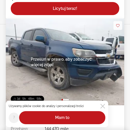
Licytuj teraz!
Przesuń w prawo, aby zobaczyć
więcej zdjęć
1d : 5h : 48m : 55s
Używamy plików cookie do analizy i personalizacji treści
2019 CHEVROLET Colorado 3.6L
?
Mam to
Nr pojazdu:
45******
Przebieg:
144,470 mile