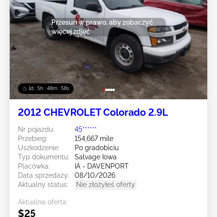
Przesuń w prawo, aby zobaczyć
więcej zdjęć
1d : 5h : 48m : 55s
2012 CHEVROLET Colorado 2.9L
Nr pojazdu:
45******
Przebieg:
154,667 mile
Uszkodzenie:
Po gradobiciu
Typ dokumentu:
Salvage Iowa
Placówka:
IA - DAVENPORT
Data sprzedaży:
08/10/2026
Aktualny status:
Nie złożyłeś oferty
Aktualna oferta:
$25