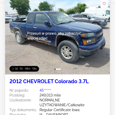
Przesuń w prawo, aby zobaczyć
więcej zdjęć
1d : 5h : 48m : 55s
2012 CHEVROLET Colorado 3.7L
Nr pojazdu:
45******
Przebieg:
249,013 mile
Uszkodzenie:
NORMALNE
UŻYTKOWANIE/Całkowite
Typ dokumentu:
Regular Certificate Iowa
Placówka:
IA - DAVENPORT