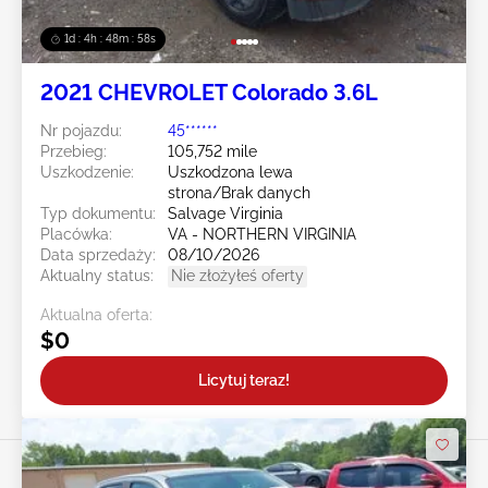
1d : 4h : 48m : 55s
2021 CHEVROLET Colorado 3.6L
Nr pojazdu:
45******
Przebieg:
105,752 mile
Uszkodzenie:
Uszkodzona lewa
strona/Brak danych
Typ dokumentu:
Salvage Virginia
Placówka:
VA - NORTHERN VIRGINIA
Data sprzedaży:
08/10/2026
Aktualny status:
Nie złożyłeś oferty
Aktualna oferta:
$0
Licytuj teraz!