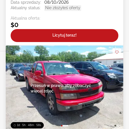
Data sprzedaży:
08/10/2026
Aktualny status:
Nie złożyłeś oferty
Aktualna oferta:
$0
Licytuj teraz!
Przesuń w prawo, aby zobaczyć
więcej zdjęć
1d : 5h : 48m : 55s