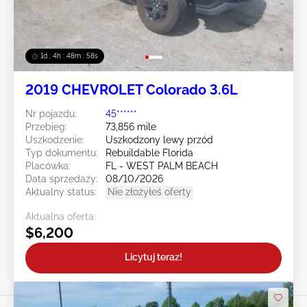
1d : 4h : 48m : 55s
2019 CHEVROLET Colorado 3.6L
Nr pojazdu:
45******
Przebieg:
73,856 mile
Uszkodzenie:
Uszkodzony lewy przód
Typ dokumentu:
Rebuildable Florida
Placówka:
FL - WEST PALM BEACH
Data sprzedaży:
08/10/2026
Aktualny status:
Nie złożyłeś oferty
Aktualna oferta:
$6,200
Licytuj teraz!