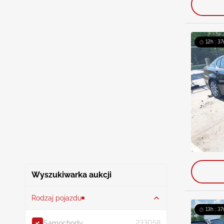
12h : 37
Wyszukiwarka aukcji
Rodzaj pojazdu
13h : 37
Samochody
233058