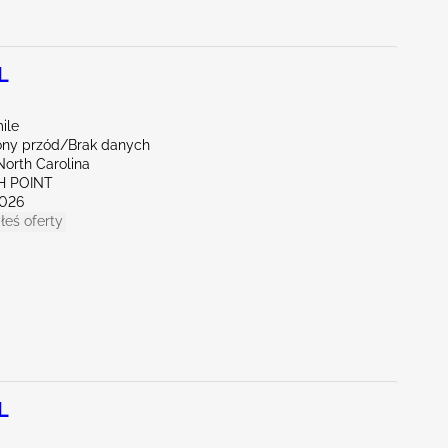
L
ile
ny przód/Brak danych
North Carolina
H POINT
026
łeś oferty
L