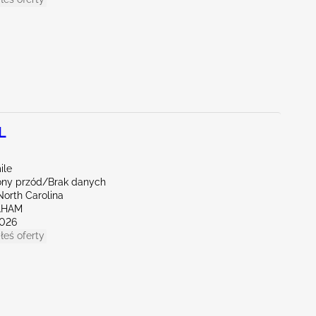
L
ile
ny przód/Brak danych
North Carolina
AHAM
026
łeś oferty