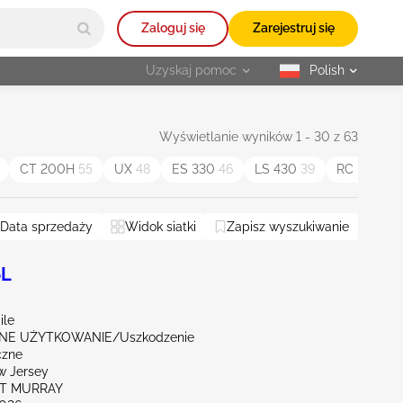
Zaloguj się
Zarejestruj się
Uzyskaj pomoc
Polish
selected
Wyświetlanie wyników 1 - 30 z 63
CT 200H
55
UX
48
ES 330
46
LS 430
39
RC
38
E
Data sprzedaży
Widok siatki
Zapisz wyszukiwanie
5L
ile
E UŻYTKOWANIE/Uszkodzenie
czne
w Jersey
RT MURRAY