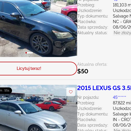
Przebieg:
181,103 m
Uszkodzenie:
Uszkodzo
Typ dokumentu:
Salvage 
Placówka:
NC - GR
Data sprzedaży:
08/06/2
Aktualny status:
Nie złoży
Aktualna oferta:
Licytuj teraz!
$50
2015 LEXUS GS 3.5
m : 54s
Nr pojazdu:
45******
Przebieg:
87,822 mi
Uszkodzenie:
Uszkodzo
Typ dokumentu:
Salvage 
Placówka:
IN - CR
Data sprzedaży:
08/06/2
Aktualny status:
Nie złoży