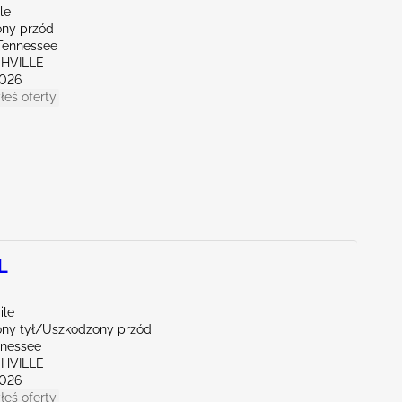
le
ny przód
Tennessee
SHVILLE
026
łeś oferty
L
ile
ny tył/Uszkodzony przód
nnessee
SHVILLE
026
łeś oferty