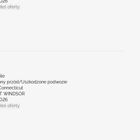
026
łeś oferty
ile
ny przód/Uszkodzone podwozie
Connecticut
ST WINDSOR
026
łeś oferty