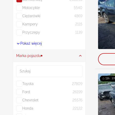
Motocykle
5540
Ciężarówki
4869
Kampery
2115
Przyczepy
1139
Pokaż więcej
Marka pojazdu
Szukaj
13h : 37
Toyota
27809
Ford
26199
Chevrolet
25576
Honda
22122