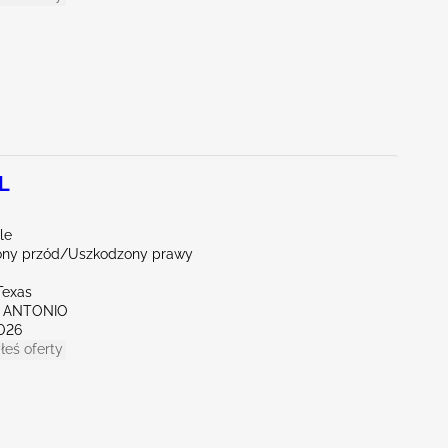
L
le
ny przód/Uszkodzony prawy
Texas
N ANTONIO
026
łeś oferty