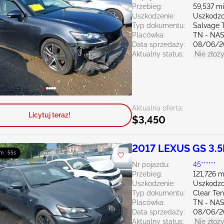
Przebieg:
59,537 mi
Uszkodzenie:
Uszkodzo
Typ dokumentu:
Salvage 
Placówka:
TN - NA
Data sprzedaży:
08/06/2
Aktualny status:
Nie złoży
Aktualna oferta:
Licytuj teraz!
$3,450
2017 LEXUS GS 3.5
m : 54s
Nr pojazdu:
45******
Przebieg:
121,726 m
Uszkodzenie:
Uszkodzo
Typ dokumentu:
Clear Te
Placówka:
TN - NA
Data sprzedaży:
08/06/2
Aktualny status:
Nie złoży