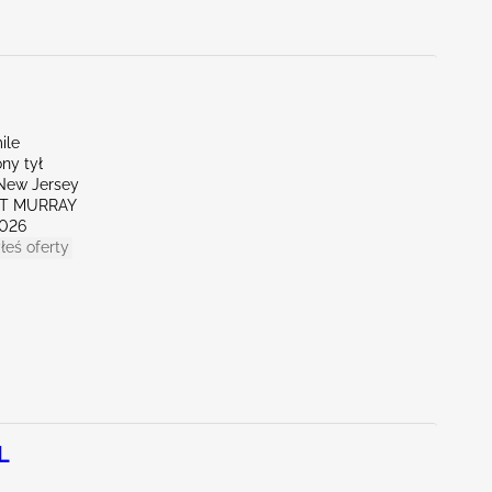
ile
ny tył
New Jersey
RT MURRAY
026
łeś oferty
L