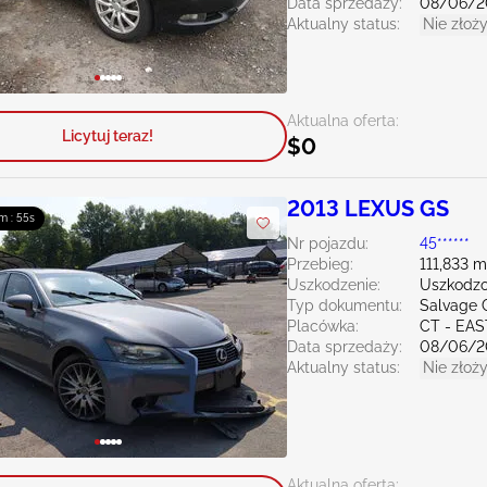
Data sprzedaży:
08/06/2
Aktualny status:
Nie złoży
Aktualna oferta:
Licytuj teraz!
$0
2013 LEXUS GS
m : 54s
Nr pojazdu:
45******
Przebieg:
111,833 m
Uszkodzenie:
Uszkodzo
Typ dokumentu:
Salvage 
Placówka:
CT - EA
Data sprzedaży:
08/06/2
Aktualny status:
Nie złoży
Aktualna oferta: