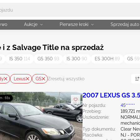
żywo
Aukcje
Pierwsze kroki
Sprzedaj auto
i z Salvage Title na sprzedaż
9
IS 350
114
GS 350
93
IS 300
90
ES 300H
89
GS
59
dy
Lexus
GS
Zresetuj wszystko
2007 LEXUS GS 3.
m : 54s
Nr pojazdu:
45******
Przebieg:
189,721 m
Uszkodzenie:
NORMALN
mechani
Typ dokumentu:
Clear Ne
Placówka:
NJ - PO