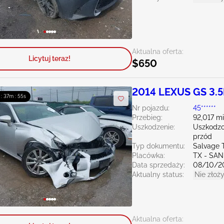
Aktualna oferta:
Licytuj teraz!
$650
2014 LEXUS GS 3.5
 : 37m : 54s
Nr pojazdu:
45******
Przebieg:
92,017 mi
Uszkodzenie:
Uszkodzo
przód
Typ dokumentu:
Salvage 
Placówka:
TX - SA
Data sprzedaży:
08/10/2
Aktualny status:
Nie złoży
Aktualna oferta: