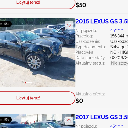
Licytuj teraz!
$50
2015 LEXUS GS 3.5
m : 54s
Nr pojazdu:
45******
Przebieg:
156,344 m
Uszkodzenie:
Uszkodzo
Typ dokumentu:
Salvage 
Placówka:
NC - HIG
Data sprzedaży:
08/06/2
Aktualny status:
Nie złoży
Aktualna oferta:
Licytuj teraz!
$0
2017 LEXUS GS 3.5
m : 54s
Nr pojazdu:
45******