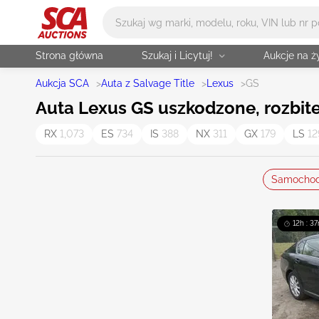
Główne wyszukiwanie
Strona główna
Szukaj i Licytuj!
Aukcje na 
Aukcja SCA
>
Auta z Salvage Title
>
Lexus
>
GS
Auta Lexus GS uszkodzone, rozbite 
RX
1,073
ES
734
IS
388
NX
311
GX
179
LS
12
Samocho
12h : 37