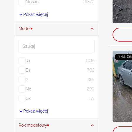
Nissan
19370
Pokaż więcej
Model
Szukaj
4d : 13h
Rx
1016
Es
702
Is
365
Nx
290
Gx
171
Pokaż więcej
Rok modelowy