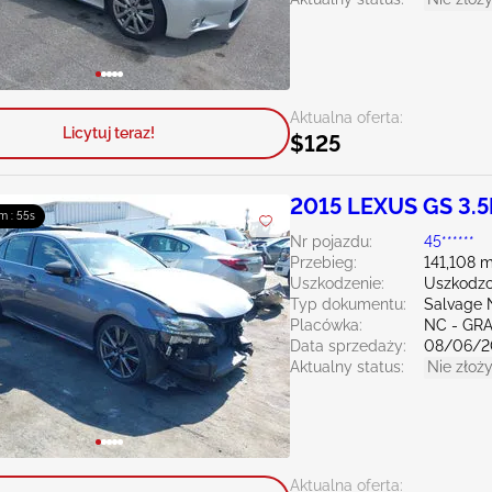
Aktualna oferta:
Licytuj teraz!
$125
2015 LEXUS GS 3.5
m : 54s
Nr pojazdu:
45******
Przebieg:
141,108 m
Uszkodzenie:
Uszkodzo
Typ dokumentu:
Salvage 
Placówka:
NC - GR
Data sprzedaży:
08/06/2
Aktualny status:
Nie złoży
Aktualna oferta: