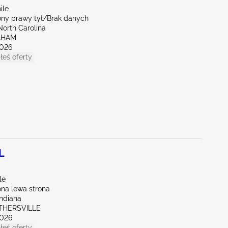
ile
ny prawy tył/Brak danych
North Carolina
AHAM
026
łeś oferty
L
le
na lewa strona
Indiana
OTHERSVILLE
026
łeś oferty