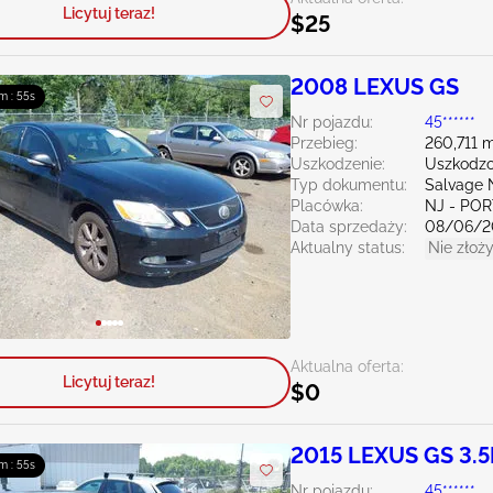
Licytuj teraz!
$25
2008 LEXUS GS
m : 54s
Nr pojazdu:
45******
Przebieg:
260,711 m
Uszkodzenie:
Uszkodzo
Typ dokumentu:
Salvage 
Placówka:
NJ - PO
Data sprzedaży:
08/06/2
Aktualny status:
Nie złoży
Aktualna oferta:
Licytuj teraz!
$0
2015 LEXUS GS 3.5
m : 54s
Nr pojazdu:
45******