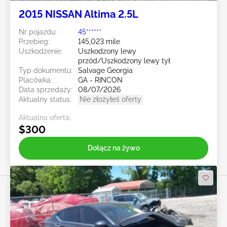
2015 NISSAN Altima 2.5L
Nr pojazdu:
45******
Przebieg:
145,023 mile
Uszkodzenie:
Uszkodzony lewy
przód/Uszkodzony lewy tył
Typ dokumentu:
Salvage Georgia
Placówka:
GA - RINCON
Data sprzedaży:
08/07/2026
Aktualny status:
Nie złożyłeś oferty
Aktualna oferta:
$300
Dołącz na żywo