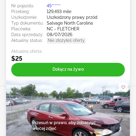
Nr pojazdu:
45******
Przebieg:
129,493 mile
Uszkodzenie:
Uszkodzony prawy przód
Typ dokumentu:
Salvage North Carolina
Placówka:
NC - FLETCHER
Data sprzedaży:
08/07/2026
Aktualny status:
Nie złożyłeś oferty
Aktualna oferta:
$25
Dołącz na żywo
Przesuń w prawo, aby zobaczyć
więcej zdjęć