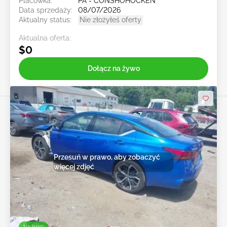
Placówka:
PA - CONSHOHOCKEN
Data sprzedaży:
08/07/2026
Aktualny status:
Nie złożyłeś oferty
Aktualna oferta:
$0
Dołącz na żywo
Przesuń w prawo, aby zobaczyć
więcej zdjęć
Na żywo