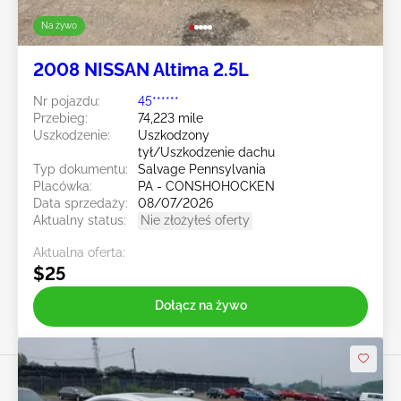
Na żywo
2008 NISSAN Altima 2.5L
Nr pojazdu:
45******
Przebieg:
74,223 mile
Uszkodzenie:
Uszkodzony
tył/Uszkodzenie dachu
Typ dokumentu:
Salvage Pennsylvania
Placówka:
PA - CONSHOHOCKEN
Data sprzedaży:
08/07/2026
Aktualny status:
Nie złożyłeś oferty
Aktualna oferta:
$25
Dołącz na żywo