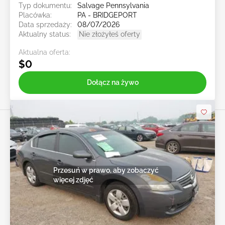
Typ dokumentu:
Salvage Pennsylvania
Placówka:
PA - BRIDGEPORT
Data sprzedaży:
08/07/2026
Aktualny status:
Nie złożyłeś oferty
Aktualna oferta:
$0
Dołącz na żywo
Przesuń w prawo, aby zobaczyć
więcej zdjęć