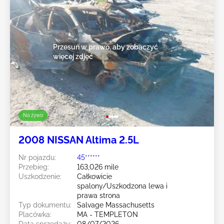
Przesuń w prawo, aby zobaczyć
więcej zdjęć
Na żywo
2008 NISSAN Altima 2.5L
Nr pojazdu:
45******
Przebieg:
163,026 mile
Uszkodzenie:
Całkowicie
spalony/Uszkodzona lewa i
prawa strona
Typ dokumentu:
Salvage Massachusetts
Placówka:
MA - TEMPLETON