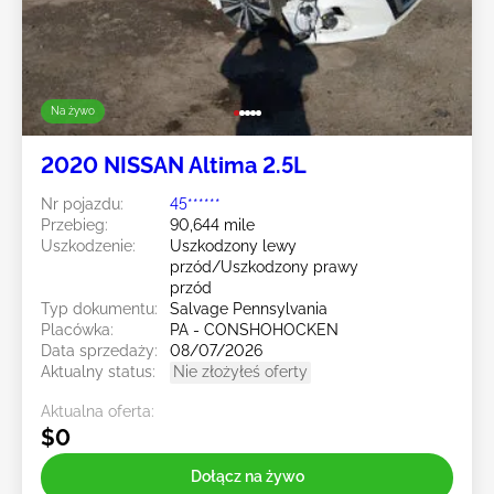
Na żywo
2020 NISSAN Altima 2.5L
Nr pojazdu:
45******
Przebieg:
90,644 mile
Uszkodzenie:
Uszkodzony lewy
przód/Uszkodzony prawy
przód
Typ dokumentu:
Salvage Pennsylvania
Placówka:
PA - CONSHOHOCKEN
Data sprzedaży:
08/07/2026
Aktualny status:
Nie złożyłeś oferty
Aktualna oferta:
$0
Dołącz na żywo