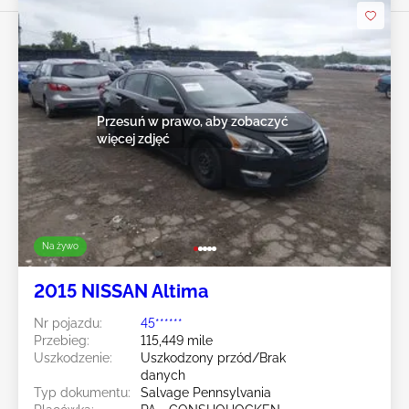
Przesuń w prawo, aby zobaczyć
więcej zdjęć
Na żywo
2015 NISSAN Altima
Nr pojazdu:
45******
Przebieg:
115,449 mile
Uszkodzenie:
Uszkodzony przód/Brak
danych
Typ dokumentu:
Salvage Pennsylvania