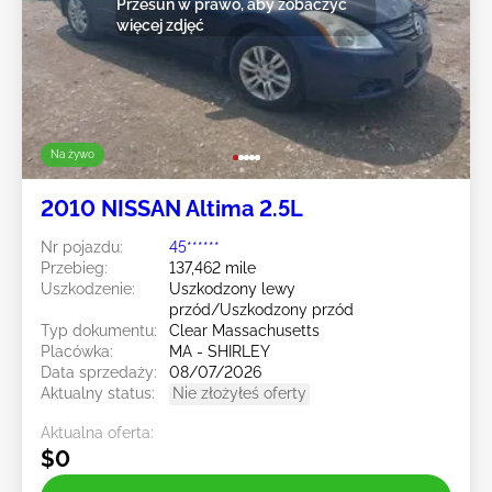
Przesuń w prawo, aby zobaczyć
więcej zdjęć
Na żywo
2010 NISSAN Altima 2.5L
Nr pojazdu:
45******
Przebieg:
137,462 mile
Uszkodzenie:
Uszkodzony lewy
przód/Uszkodzony przód
Typ dokumentu:
Clear Massachusetts
Placówka:
MA - SHIRLEY
Data sprzedaży:
08/07/2026
Aktualny status:
Nie złożyłeś oferty
Aktualna oferta:
$0