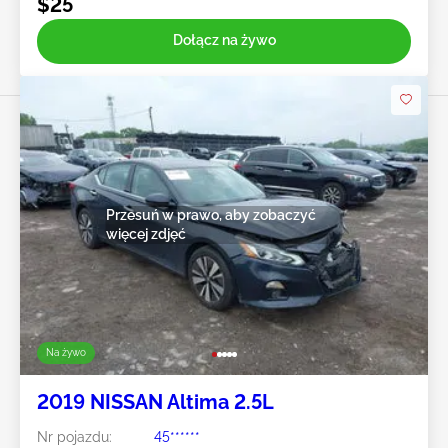
$25
Dołącz na żywo
Przesuń w prawo, aby zobaczyć
więcej zdjęć
Na żywo
2019 NISSAN Altima 2.5L
Nr pojazdu:
45******