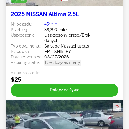
2025 NISSAN Altima 2.5L
Nr pojazdu:
45******
Przebieg:
38,290 mile
Uszkodzenie:
Uszkodzony przód/Brak
danych
Typ dokumentu:
Salvage Massachusetts
Placówka:
MA - SHIRLEY
Data sprzedaży:
08/07/2026
Aktualny status:
Nie złożyłeś oferty
Aktualna oferta:
$25
Dołącz na żywo