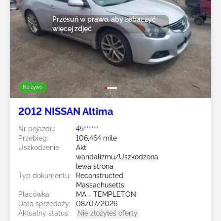
Przesuń w prawo, aby zobaczyć
więcej zdjęć
Na żywo
2012 NISSAN Altima
Nr pojazdu:
45******
Przebieg:
106,464 mile
Uszkodzenie:
Akt
wandalizmu/Uszkodzona
lewa strona
Typ dokumentu:
Reconstructed
Massachusetts
Placówka:
MA - TEMPLETON
Data sprzedaży:
08/07/2026
Aktualny status:
Nie złożyłeś oferty