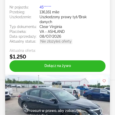
Nr pojazdu:
45******
Przebieg:
136,161 mile
Uszkodzenie:
Uszkodzony prawy tył/Brak
danych
Typ dokumentu:
Clear Virginia
Placówka:
VA - ASHLAND
Data sprzedaży:
08/07/2026
Aktualny status:
Nie złożyłeś oferty
Aktualna oferta:
$1,250
Dołącz na żywo
Przesuń w prawo, aby zobaczyć