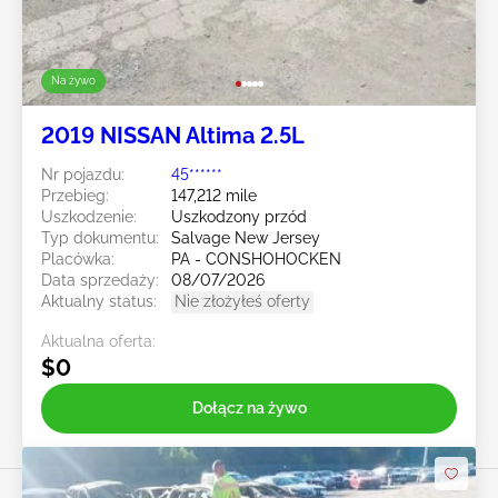
Na żywo
2019 NISSAN Altima 2.5L
Nr pojazdu:
45******
Przebieg:
147,212 mile
Uszkodzenie:
Uszkodzony przód
Typ dokumentu:
Salvage New Jersey
Placówka:
PA - CONSHOHOCKEN
Data sprzedaży:
08/07/2026
Aktualny status:
Nie złożyłeś oferty
Aktualna oferta:
$0
Dołącz na żywo