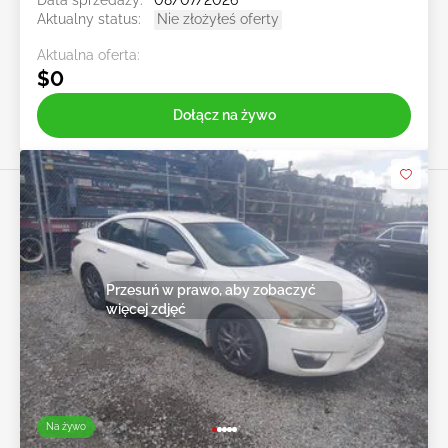
Data sprzedaży:
08/07/2026
Aktualny status:
Nie złożyłeś oferty
Aktualna oferta:
$0
Dołącz na żywo
Przesuń w prawo, aby zobaczyć
więcej zdjęć
Na żywo