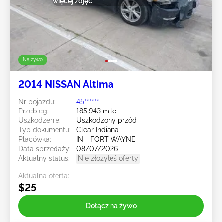
więcej zdjęć
Na żywo
2014 NISSAN Altima
Nr pojazdu:
45******
Przebieg:
185,943 mile
Uszkodzenie:
Uszkodzony przód
Typ dokumentu:
Clear Indiana
Placówka:
IN - FORT WAYNE
Data sprzedaży:
08/07/2026
Aktualny status:
Nie złożyłeś oferty
Aktualna oferta:
$25
Dołącz na żywo