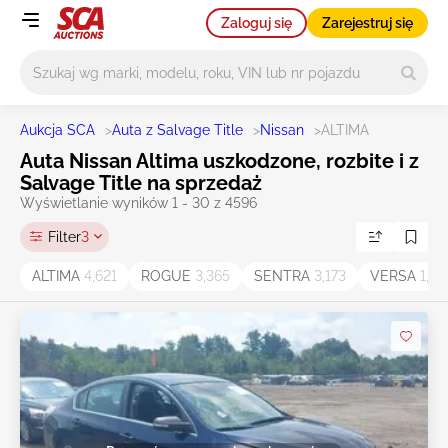
Zaloguj się
Zarejestruj się
Główne wyszukiwanie
Aukcja SCA
>
Auta z Salvage Title
>
Nissan
>
ALTIMA
Auta Nissan Altima uszkodzone, rozbite i z
Salvage Title na sprzedaż
Wyświetlanie wyników 1 - 30 z 4596
Filter
3
ALTIMA
4,621
ROGUE
3,365
SENTRA
3,173
VERSA
1,25