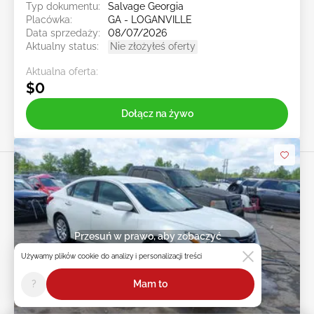
Typ dokumentu:
Salvage Georgia
Placówka:
GA - LOGANVILLE
Data sprzedaży:
08/07/2026
Aktualny status:
Nie złożyłeś oferty
Aktualna oferta:
$0
Dołącz na żywo
Przesuń w prawo, aby zobaczyć
więcej zdjęć
Używamy plików cookie do analizy i personalizacji treści
?
Mam to