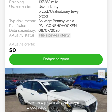
Przebieg:
137,382 mile
Uszkodzenie:
Uszkodzony
przód/Uszkodzony lewy
przód
Typ dokumentu:
Salvage Pennsylvania
Placówka:
PA - CONSHOHOCKEN
Data sprzedaży:
08/07/2026
Aktualny status:
Nie złożyłeś oferty
Aktualna oferta:
$0
Dołącz na żywo
Przesuń w prawo, aby zobaczyć
więcej zdjęć