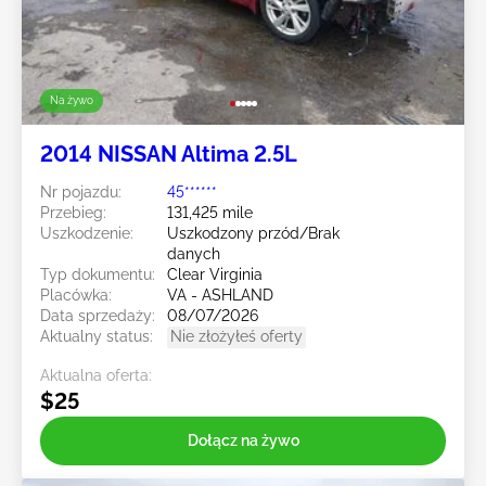
Na żywo
2014 NISSAN Altima 2.5L
Nr pojazdu:
45******
Przebieg:
131,425 mile
Uszkodzenie:
Uszkodzony przód/Brak
danych
Typ dokumentu:
Clear Virginia
Placówka:
VA - ASHLAND
Data sprzedaży:
08/07/2026
Aktualny status:
Nie złożyłeś oferty
Aktualna oferta:
$25
Dołącz na żywo