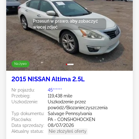
Przesuń w prawo, aby zobaczyć
więcej zdjęć
Na żywo
2015 NISSAN Altima 2.5L
Nr pojazdu:
45******
Przebieg:
119,438 mile
Uszkodzenie:
Uszkodzenie przez
powódź/Biozanieczyszczenia
Typ dokumentu:
Salvage Pennsylvania
Placówka:
PA - CONSHOHOCKEN
Data sprzedaży:
08/07/2026
Aktualny status:
Nie złożyłeś oferty