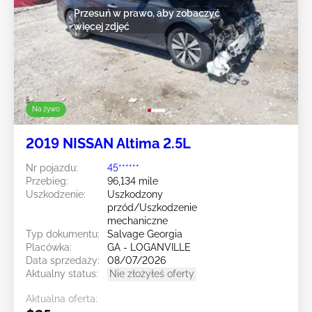
Przesuń w prawo, aby zobaczyć
więcej zdjęć
Na żywo
2019 NISSAN Altima 2.5L
Nr pojazdu:
45******
Przebieg:
96,134 mile
Uszkodzenie:
Uszkodzony
przód/Uszkodzenie
mechaniczne
Typ dokumentu:
Salvage Georgia
Placówka:
GA - LOGANVILLE
Data sprzedaży:
08/07/2026
Aktualny status:
Nie złożyłeś oferty
Aktualna oferta: