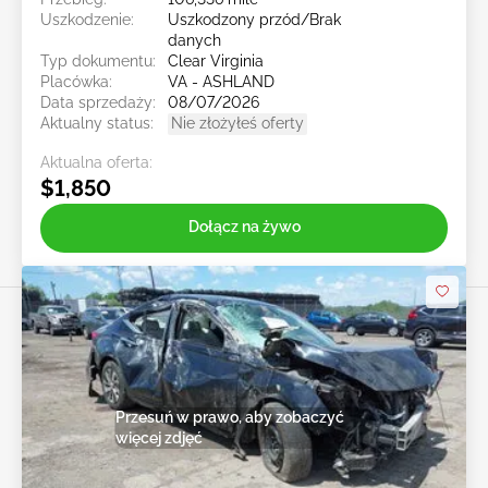
Uszkodzenie:
Uszkodzony przód/Brak
danych
Typ dokumentu:
Clear Virginia
Placówka:
VA - ASHLAND
Data sprzedaży:
08/07/2026
Aktualny status:
Nie złożyłeś oferty
Aktualna oferta:
$1,850
Dołącz na żywo
Przesuń w prawo, aby zobaczyć
więcej zdjęć