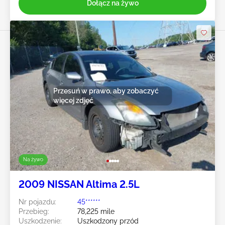
Dołącz na żywo
Przesuń w prawo, aby zobaczyć
więcej zdjęć
Na żywo
2009 NISSAN Altima 2.5L
Nr pojazdu:
45******
Przebieg:
78,225 mile
Uszkodzenie:
Uszkodzony przód