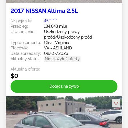
2017 NISSAN Altima 2.5L
Nr pojazdu:
45******
Przebieg:
184,843 mile
Uszkodzenie:
Uszkodzony prawy
przód/Uszkodzony przód
Typ dokumentu:
Clear Virginia
Placówka:
VA - ASHLAND
Data sprzedaży:
08/07/2026
Aktualny status:
Nie złożyłeś oferty
Aktualna oferta:
$0
Dołącz na żywo