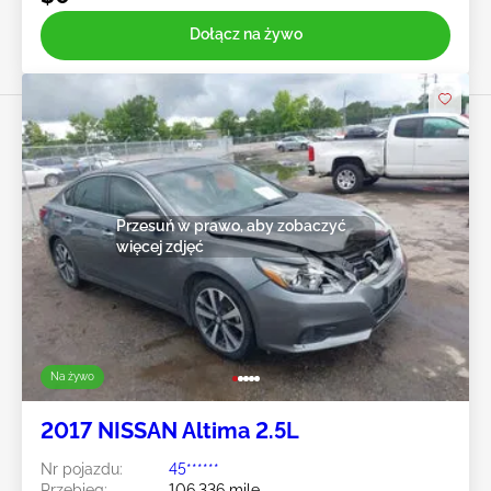
Dołącz na żywo
Przesuń w prawo, aby zobaczyć
więcej zdjęć
Na żywo
2017 NISSAN Altima 2.5L
Nr pojazdu:
45******
Przebieg:
106,336 mile