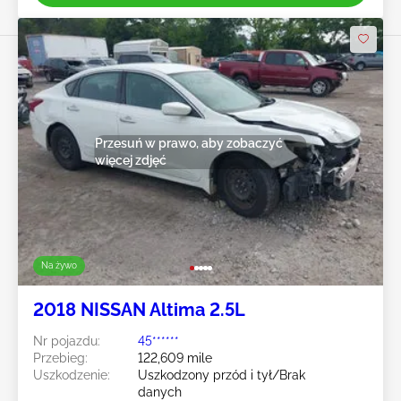
Przesuń w prawo, aby zobaczyć
więcej zdjęć
Na żywo
2018 NISSAN Altima 2.5L
Nr pojazdu:
45******
Przebieg:
122,609 mile
Uszkodzenie:
Uszkodzony przód i tył/Brak
danych