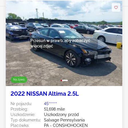
Przesuń w prawo, aby zobaczyć
więcej zdjęć
Na żywo
2022 NISSAN Altima 2.5L
Nr pojazdu:
45******
Przebieg:
51,698 mile
Uszkodzenie:
Uszkodzony przód
Typ dokumentu:
Salvage Pennsylvania
Placówka:
PA - CONSHOHOCKEN