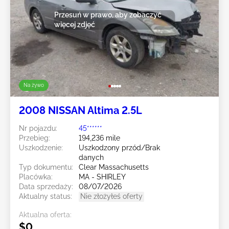
Przesuń w prawo, aby zobaczyć
więcej zdjęć
Na żywo
2008 NISSAN Altima 2.5L
Nr pojazdu:
45******
Przebieg:
194,236 mile
Uszkodzenie:
Uszkodzony przód/Brak
danych
Typ dokumentu:
Clear Massachusetts
Placówka:
MA - SHIRLEY
Data sprzedaży:
08/07/2026
Aktualny status:
Nie złożyłeś oferty
Aktualna oferta:
$0