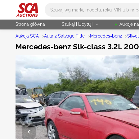
Główne wyszukiwanie
Strona główna
Szukaj i Licytuj!
Aukcje n
Aukcja SCA
>
Auta z Salvage Title
>
Mercedes-benz
>
Slk-c
Mercedes-benz Slk-class 3.2L 200