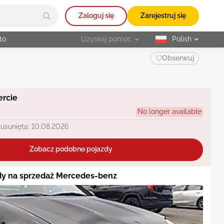
Zaloguj się
Zarejestruj się
to
Uzyskaj pomoc
Polish
selected
Obserwuj
ercie
No longer available
 usunięta: 10.08.2026
Zobacz podobne pojazdy
y na sprzedaż Mercedes-benz