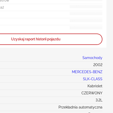
metrów
daż
Uzyskaj raport historii pojazdu
Samochody
2002
MERCEDES-BENZ
SLK-CLASS
Kabriolet
CZERWONY
3.2L
Przekładnia automatyczna