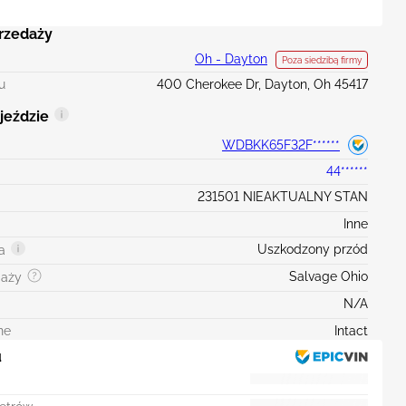
przedaży
Oh - Dayton
Poza siedzibą firmy
u
400 Cherokee Dr, Dayton, Oh 45417
jeździe
WDBKK65F32F******
44******
231501 NIEAKTUALNY STAN
Inne
Uszkodzony przód
a
Salvage Ohio
daży
N/A
ne
Intact
u