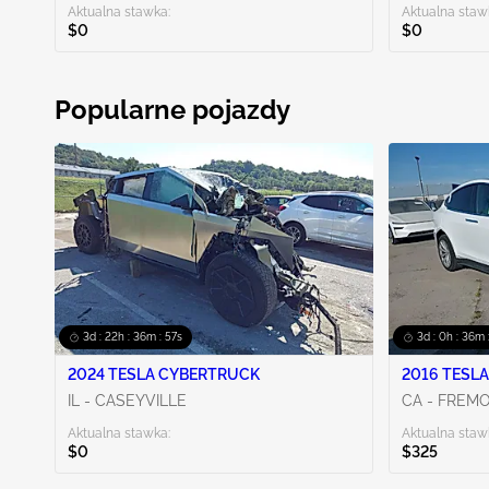
Aktualna stawka:
Aktualna staw
$0
$0
Popularne pojazdy
3d : 22h : 36m : 55s
3d : 0h : 36m 
2024 TESLA CYBERTRUCK
2016 TESLA
IL - CASEYVILLE
CA - FREM
Aktualna stawka:
Aktualna staw
$0
$325