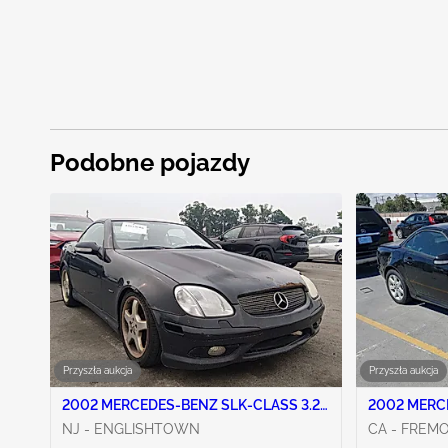
Podobne pojazdy
Przyszła aukcja
Przyszła aukcja
2002 MERCEDES-BENZ SLK-CLASS 3.2L
2002 MERC
6
4
NJ - ENGLISHTOWN
CA - FREM