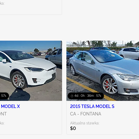
ka:
: 55s
4d : 0h : 36m : 55s
 MODEL X
2015 TESLA MODEL S
ONT
CA - FONTANA
ka:
Aktualna stawka:
$0