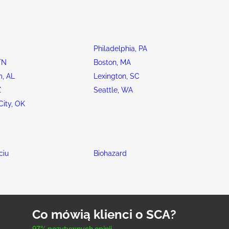
Philadelphia, PA
TN
Boston, MA
, AL
Lexington, SC
Z
Seattle, WA
ity, OK
ciu
Biohazard
Co mówią klienci o SCA?