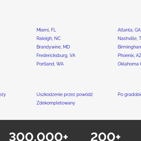
Miami, FL
Atlanta, GA
Raleigh, NC
Nashville, 
Brandywine, MD
Birmingham
Fredericksburg, VA
Phoenix, A
Portland, WA
Oklahoma C
eży
Uszkodzenie przez powódź
Po gradobi
Zdekompletowany
300,000+
200+