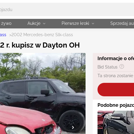
a żywo
Aukcje
Pierwsze kroki
Sprzedaj au
lass
>
2002 Mercedes-benz Slk-class
2 r. kupisz w Dayton OH
Informacje o of
Bid Status
Ta strona zostanie
Podobne pojazd