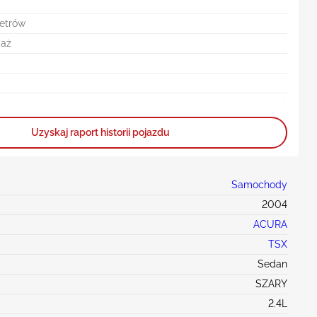
metrów
daż
Uzyskaj raport historii pojazdu
Samochody
2004
ACURA
TSX
Sedan
SZARY
2.4L