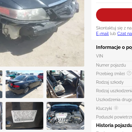
Skontaktuj się z 
E-mail
lub
Czat n
Informacje o po
VIN
Numer pojazdu
Przebieg (mile)
Rodzaj szkody
Rodzaj uszkodzeni
Uszkodzenia drug
Kluczyki
Poduszki powietrz
Historia pojazd