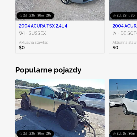
2d : 23h : 36m : 27s
2d : 23h : 36m
2004 ACURA TSX 2.4L 4
2004 ACURA
WI - SUSSEX
IA - DE SO
Aktualna stawka:
Aktualna staw
$0
$0
Popularne pojazdy
2d : 23h : 36m : 27s
2d : 1h : 36m :