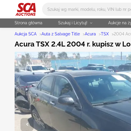
Główne wyszukiwanie
Strona główna
Szukaj i Licytuj!
Aukcje na 
Aukcja SCA
>
Auta z Salvage Title
>
Acura
>
TSX
>
2004 Ac
Acura TSX 2.4L 2004 r. kupisz w L