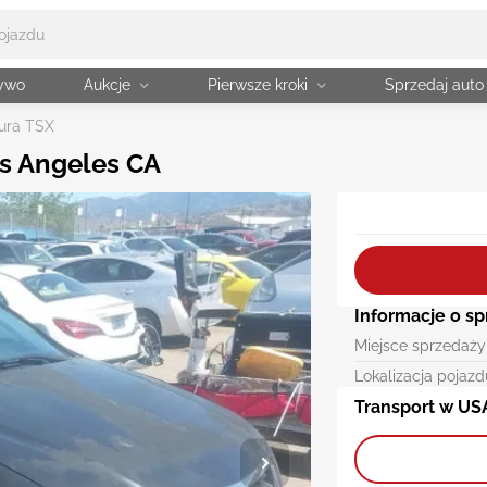
żywo
Aukcje
Pierwsze kroki
Sprzedaj auto
ura TSX
os Angeles CA
Informacje o s
Miejsce sprzedaży
Lokalizacja pojazd
Transport w US