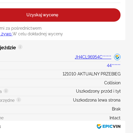
Uzyskaj wycenę
nami za pośrednictwem
a żywo
W celu dokładnej wyceny
jeździe
JH4CL96954C******
44******
121010 AKTUALNY PRZEBIEG
Collision
Uszkodzony przód i tył
a
Uszkodzona lewa strona
orzędne
Brak
ne
Intact
u