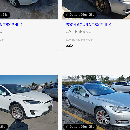
 : 27s
3d : 1h : 36m : 27s
 TSX 2.4L 4
2004 ACURA TSX 2.4L 4
TO
CA - FRESNO
ka:
Aktualna stawka:
$25
 27s
3d : 1h : 36m : 27s