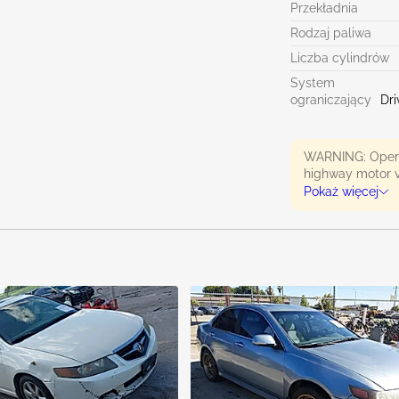
Przekładnia
Rodzaj paliwa
Liczba cylindrów
System
ograniczający
Dri
WARNING: Operat
highway motor v
exhaust, carbon
Pokaż więcej
State of Califor
harm. To minimiz
except as necess
wear gloves or 
more informatio