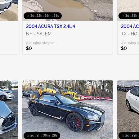
3d : 22h : 36m : 27s
3d : 23h 
2004 ACURA TSX 2.4L 4
2004 AC
NH - SALEM
TX - H
Aktualna stawka:
Aktualna 
$0
$0
2d : 2h : 06m : 27s
2d : 23h 