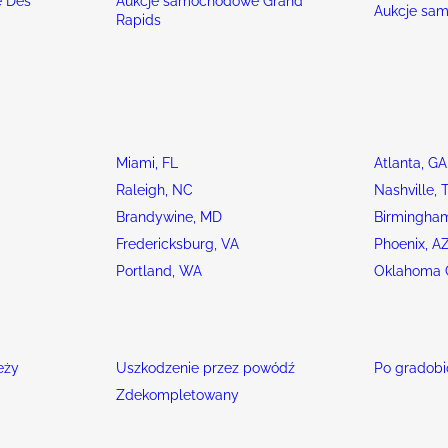
 Des
Aukcje samochodowe Grand
Aukcje sa
Rapids
Miami, FL
Atlanta, GA
Raleigh, NC
Nashville, 
Brandywine, MD
Birmingham
Fredericksburg, VA
Phoenix, A
Portland, WA
Oklahoma C
eży
Uszkodzenie przez powódź
Po gradobi
Zdekompletowany