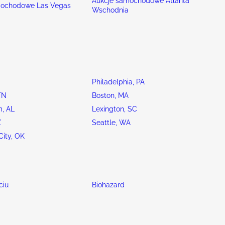
Aukcje samochodowe Atlanta
mochodowe Las Vegas
Wschodnia
Philadelphia, PA
TN
Boston, MA
, AL
Lexington, SC
Z
Seattle, WA
ity, OK
ciu
Biohazard