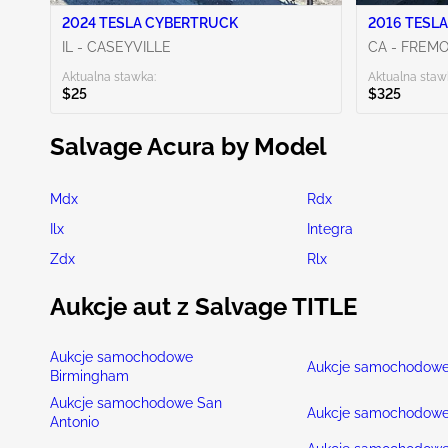
2024 TESLA CYBERTRUCK
2016 TESLA
IL - CASEYVILLE
CA - FREM
Aktualna stawka:
Aktualna staw
$25
$325
Salvage Acura by Model
Mdx
Rdx
Ilx
Integra
Zdx
Rlx
Aukcje aut z Salvage TITLE
Aukcje samochodowe
Aukcje samochodowe
Birmingham
Aukcje samochodowe San
Aukcje samochodowe
Antonio