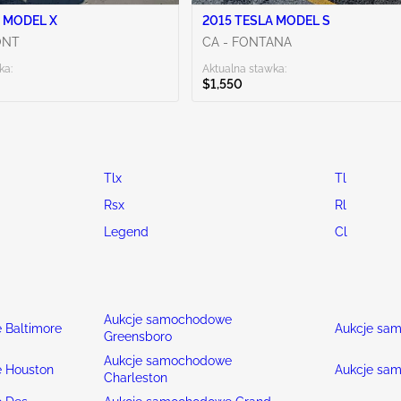
 MODEL X
2015 TESLA MODEL S
ONT
CA - FONTANA
ka:
Aktualna stawka:
$1,550
Tlx
Tl
Rsx
Rl
Legend
Cl
Aukcje samochodowe
 Baltimore
Aukcje sa
Greensboro
Aukcje samochodowe
 Houston
Aukcje sa
Charleston