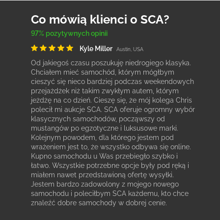
Co mówią klienci o SCA?
97% pozytywnych opinii
Kyle Miller
Austin, USA
Od jakiegoś czasu poszukuję niedrogiego klasyka.
Chciałem mieć samochód, którym mógłbym
cieszyć się nieco bardziej podczas weekendowych
przejażdżek niż takim zwykłym autem, którym
jeżdżę na co dzień. Cieszę się, że mój kolega Chris
polecił mi aukcje SCA. SCA oferuje ogromny wybór
klasycznych samochodów, począwszy od
mustangów po egzotyczne i luksusowe marki.
Kolejnym powodem, dla którego jestem pod
wrażeniem jest to, że wszystko odbywa się online.
Kupno samochodu u Was przebiegło szybko i
łatwo. Wszystkie potrzebne opcje były pod ręką i
miałem nawet przedstawioną ofertę wysyłki.
Jestem bardzo zadowolony z mojego nowego
samochodu i poleciłbym SCA każdemu, kto chce
znaleźć dobre samochody w dobrej cenie.