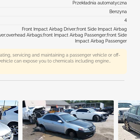
Przekładnia automatyczna
Benzyna
4
Front Impact Airbag Driver;front Side Impact Airbag
ver;overhead Airbags;front Impact Airbag Passenger;front Side
Impact Airbag Passenger
ing, servicing and maintaining a passenger vehicle or off-
ehicle can expose you to chemicals including engine
 monoxide, phthalates, and lead, which are known to the
nia to cause cancer and birth defects or other reproductive
e exposure, avoid breathing exhaust, do not idle the engine
ary, service your vehicle in a well-ventilated area and
wash your hands frequently when servicing your vehicle. For
n go to
www.P65Warnings.ca.gov/passenger-vehicle
.