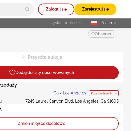
Zaloguj się
Zarejestruj się
Uzyskaj pomoc
Polish
selected
Obserwuj
Przyszła aukcja
Dodaj do listy obserwowanych
przedaży
Ca - Los Angeles
Poza siedzibą firmy
u
7245 Laurel Canyon Blvd, Los Angeles, Ca 91605
A
Zmień miejsce docelowe