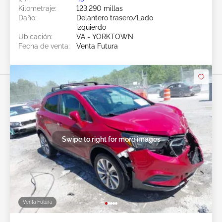
Kilometraje:
123,290 millas
Daño:
Delantero trasero/Lado
izquierdo
Ubicación:
VA - YORKTOWN
Fecha de venta:
Venta Futura
Swipe to right for more images
Venta Futura