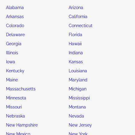
Alabama
Arizona
Arkansas
California
Colorado
Connecticut
Delaware
Florida
Georgia
Hawaii
Illinois
Indiana
Iowa
Kansas
Kentucky
Louisiana
Maine
Maryland
Massachusetts
Michigan
Minnesota
Mississippi
Missouri
Montana
Nebraska
Nevada
New Hampshire
New Jersey
New Mexico
New York