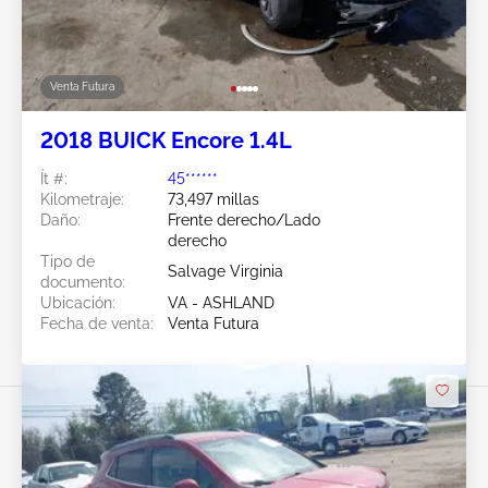
Venta Futura
2018 BUICK Encore 1.4L
Ít #:
45******
Kilometraje:
73,497 millas
Daño:
Frente derecho/Lado
derecho
Tipo de
Salvage Virginia
documento:
Ubicación:
VA - ASHLAND
Fecha de venta:
Venta Futura