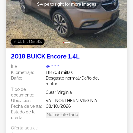
Swipe to right for more images
1d : 6h : 52m : 48s
2018 BUICK Encore 1.4L
Ít #:
45******
Kilometraje:
118,708 millas
Daño:
Desgaste normal/Daño del
motor
Tipo de
Clear Virginia
documento:
Ubicación:
VA - NORTHERN VIRGINIA
Fecha de venta:
08/10/2026
Estado de la
No has ofertado
oferta:
Oferta actual: