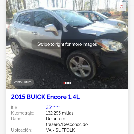
Swipe to right for more images
Venta Futura
2015 BUICK Encore 1.4L
Ít #:
35******
Kilometraje:
132,295 millas
Daño:
Delantero
trasero/Desconocido
Ubicación:
VA - SUFFOLK