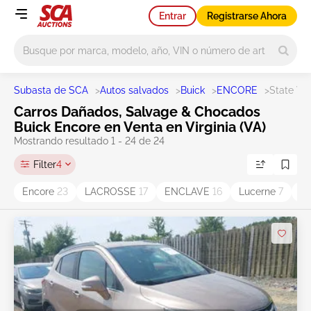
Entrar
Registrarse Ahora
Main search
Subasta de SCA
>
Autos salvados
>
Buick
>
ENCORE
>
State VA
Carros Dañados, Salvage & Chocados
Buick Encore en Venta en Virginia (VA)
Mostrando resultado 1 - 24 de 24
Filter
4
Encore
23
LACROSSE
17
ENCLAVE
16
Lucerne
7
R