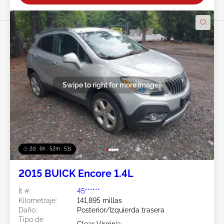
Swipe to right for more images
2d : 6h : 52m : 48s
2015 BUICK Encore 1.4L
Ít #:
45******
Kilometraje:
141,895 millas
Daño:
Posterior/Izquierda trasera
Tipo de