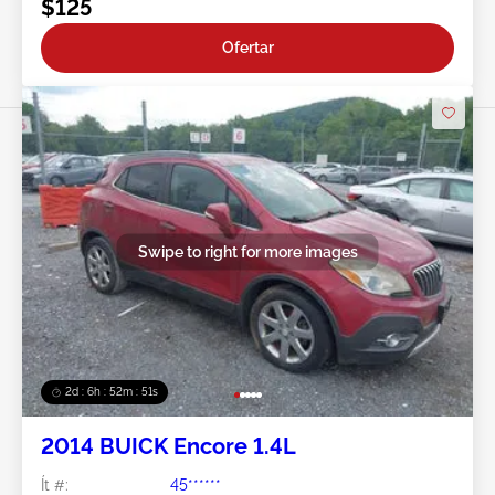
$125
Ofertar
Swipe to right for more images
2d : 6h : 52m : 48s
2014 BUICK Encore 1.4L
Ít #:
45******