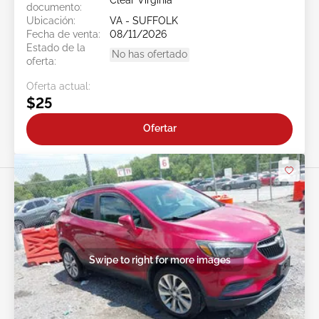
Clear Virginia
documento:
Ubicación:
VA - SUFFOLK
Fecha de venta:
08/11/2026
Estado de la
No has ofertado
oferta:
Oferta actual:
$25
Ofertar
Swipe to right for more images