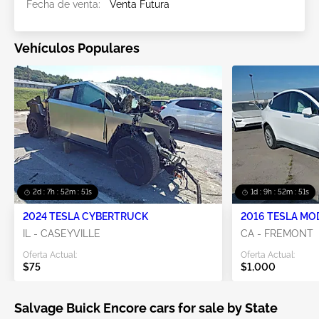
Fecha de venta:
Venta Futura
Vehículos Populares
2d : 7h : 52m : 48s
1d : 9h : 52m : 48s
2024 TESLA CYBERTRUCK
2016 TESLA MO
IL - CASEYVILLE
CA - FREMONT
Oferta Actual:
Oferta Actual:
$75
$1,000
Salvage Buick Encore cars for sale by State