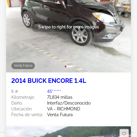
Swipe to right for more images
Venta Futura
2014 BUICK ENCORE 1.4L
Ít #:
45******
Kilometraje:
71,834 millas
Daño:
Interfaz/Desconocido
Ubicación:
VA - RICHMOND
Fecha de venta:
Venta Futura