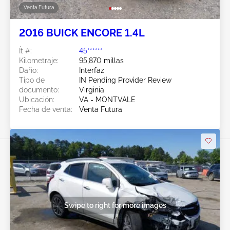
Venta Futura
2016 BUICK ENCORE 1.4L
Ít #:
45******
Kilometraje:
95,870 millas
Daño:
Interfaz
Tipo de
IN Pending Provider Review
documento:
Virginia
Ubicación:
VA - MONTVALE
Fecha de venta:
Venta Futura
Swipe to right for more images