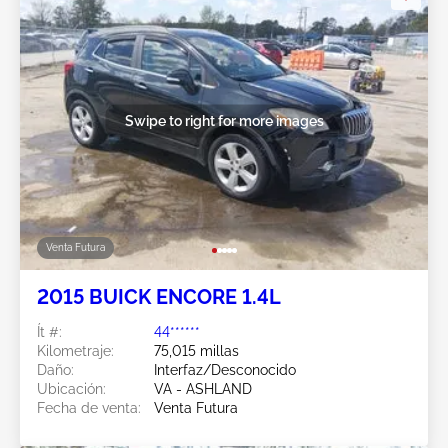
Swipe to right for more images
Venta Futura
2015 BUICK ENCORE 1.4L
Ít #:
44******
Kilometraje:
75,015 millas
Daño:
Interfaz/Desconocido
Ubicación:
VA - ASHLAND
Fecha de venta:
Venta Futura