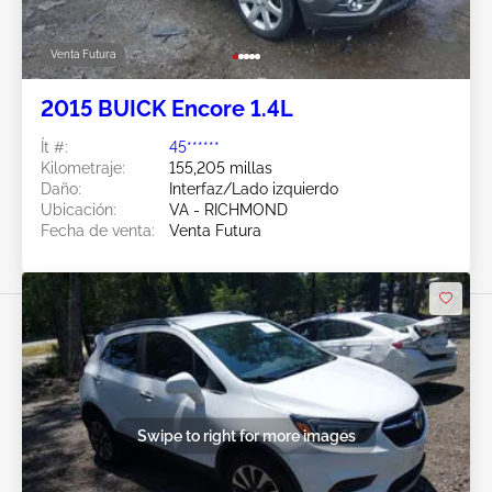
Venta Futura
2015 BUICK Encore 1.4L
Ít #:
45******
Kilometraje:
155,205 millas
Daño:
Interfaz/Lado izquierdo
Ubicación:
VA - RICHMOND
Fecha de venta:
Venta Futura
Swipe to right for more images