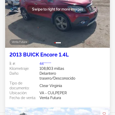
Swipe to right for more images
Venta Futura
2013 BUICK Encore 1.4L
Ít #:
44******
Kilometraje:
108,803 millas
Daño:
Delantero
trasero/Desconocido
Tipo de
Clear Virginia
documento:
Ubicación:
VA - CULPEPER
Fecha de venta:
Venta Futura