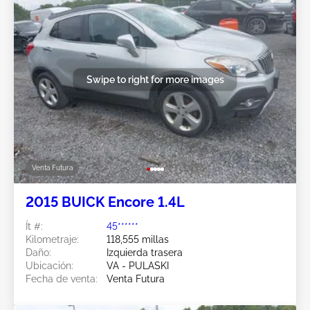
Swipe to right for more images
Venta Futura
2015 BUICK Encore 1.4L
Ít #:
45******
Kilometraje:
118,555 millas
Daño:
Izquierda trasera
Ubicación:
VA - PULASKI
Fecha de venta:
Venta Futura