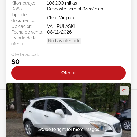
Kilometraje:
108,200 millas
Daño:
Desgaste normal/Mecánico
Tipo de
Clear Virginia
documento:
Ubicación:
VA - PULASKI
Fecha de venta:
08/11/2026
Estado de la
No has ofertado
oferta:
Oferta actual:
$0
Ofertar
Swipe to right for more images