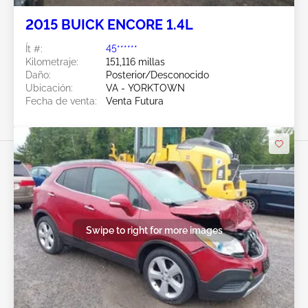
2015 BUICK ENCORE 1.4L
Ít #:
45******
Kilometraje:
151,116 millas
Daño:
Posterior/Desconocido
Ubicación:
VA - YORKTOWN
Fecha de venta:
Venta Futura
Swipe to right for more images