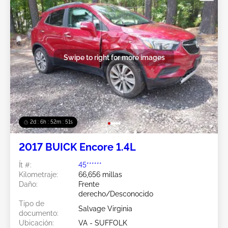
Swipe to right for more images
2d : 6h : 52m : 48s
2017 BUICK Encore 1.4L
Ít #:
45******
Kilometraje:
66,656 millas
Daño:
Frente
derecho/Desconocido
Tipo de
Salvage Virginia
documento:
Ubicación:
VA - SUFFOLK