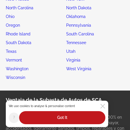
North Carolina
North Dakota
Ohio
Oklahoma
Oregon
Pennsylvania
Rhode Island
South Carolina
South Dakota
Tennessee
Texas
Utah
Vermont
Virginia
Washington
West Virginia
Wisconsin
Ventaja de la Subasta de Autos de SCA
We use cookies to analyse & personalise content
Compra tu próximo auto con SCA
SCA Subastas es un mercado de subastas de autos 100% en
?
Got It
línea especializado en la reventa de vehículos al por mayor,
accidentados, ligeramente dañados, limpios, reparables y con