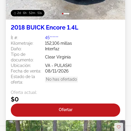
2d : 6h : 52m : 48s
2018 BUICK Encore 1.4L
Ít #:
45******
Kilometraje:
152,106 millas
Daño:
Interfaz
Tipo de
Clear Virginia
documento:
Ubicación:
VA - PULASKI
Fecha de venta:
08/11/2026
Estado de la
No has ofertado
oferta:
Oferta actual:
$0
Ofertar