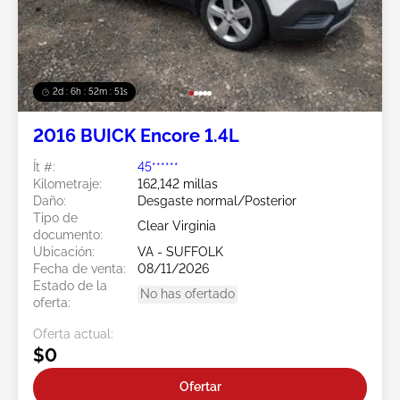
2d : 6h : 52m : 48s
2016 BUICK Encore 1.4L
Ít #:
45******
Kilometraje:
162,142 millas
Daño:
Desgaste normal/Posterior
Tipo de
Clear Virginia
documento:
Ubicación:
VA - SUFFOLK
Fecha de venta:
08/11/2026
Estado de la
No has ofertado
oferta:
Oferta actual:
$0
Ofertar