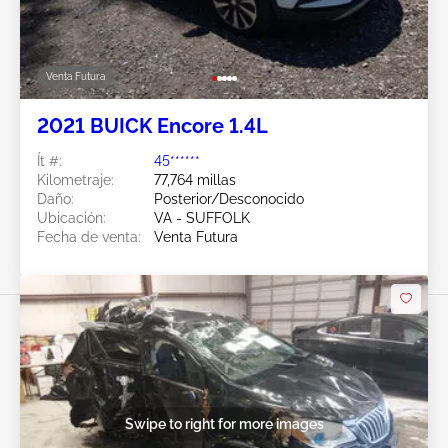
Venta Futura
2021 BUICK Encore 1.4L
Ít #:
45******
Kilometraje:
77,764 millas
Daño:
Posterior/Desconocido
Ubicación:
VA - SUFFOLK
Fecha de venta:
Venta Futura
Swipe to right for more images