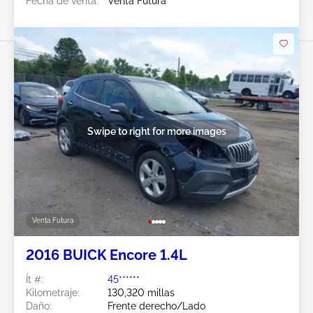
Fecha de venta:
Venta Futura
Swipe to right for more images
Venta Futura
2016 BUICK Encore 1.4L
Ít #:
45******
Kilometraje:
130,320 millas
Daño:
Frente derecho/Lado