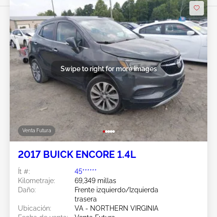
Swipe to right for more images
Venta Futura
2017 BUICK ENCORE 1.4L
Ít #:
45******
Kilometraje:
69,349 millas
Daño:
Frente izquierdo/Izquierda
trasera
Ubicación:
VA - NORTHERN VIRGINIA