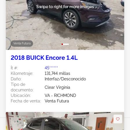
Swipe to right for more images
Venta Futura
2018 BUICK Encore 1.4L
Ít #:
45******
Kilometraje:
131,744 millas
Daño:
Interfaz/Desconocido
Tipo de
Clear Virginia
documento:
Ubicación:
VA - RICHMOND
Fecha de venta:
Venta Futura