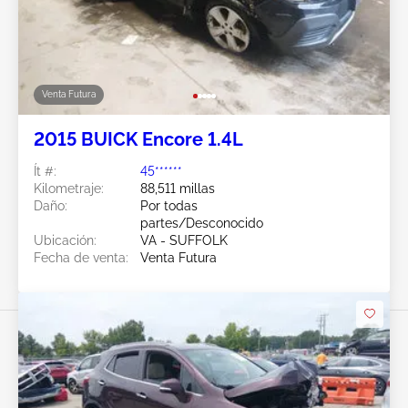
Venta Futura
2015 BUICK Encore 1.4L
Ít #:
45******
Kilometraje:
88,511 millas
Daño:
Por todas
partes/Desconocido
Ubicación:
VA - SUFFOLK
Fecha de venta:
Venta Futura