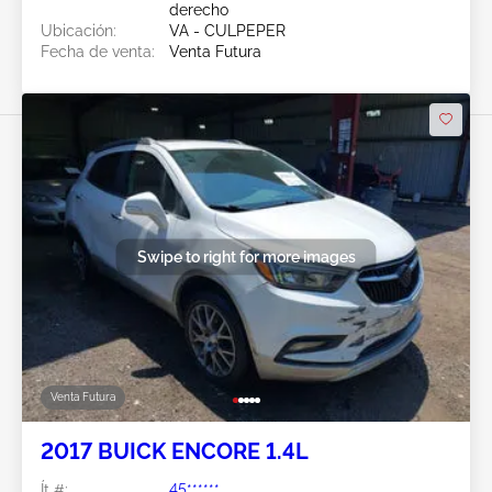
derecho
Ubicación:
VA - CULPEPER
Fecha de venta:
Venta Futura
Swipe to right for more images
Venta Futura
2017 BUICK ENCORE 1.4L
Ít #:
45******