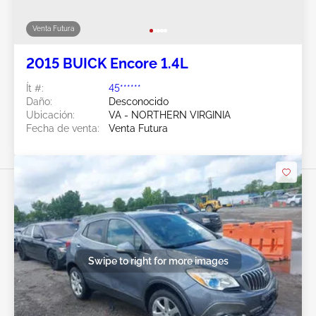
Venta Futura
2015 BUICK Encore 1.4L
Ít #:
45******
Daño:
Desconocido
Ubicación:
VA - NORTHERN VIRGINIA
Fecha de venta:
Venta Futura
Swipe to right for more images