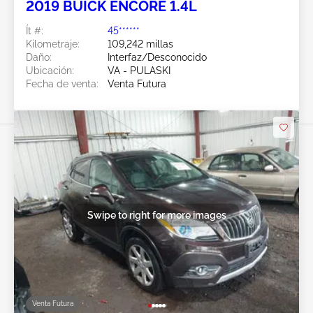
2019 BUICK ENCORE 1.4L
Ít #:
45******
Kilometraje:
109,242 millas
Daño:
Interfaz/Desconocido
Ubicación:
VA - PULASKI
Fecha de venta:
Venta Futura
Swipe to right for more images
Venta Futura