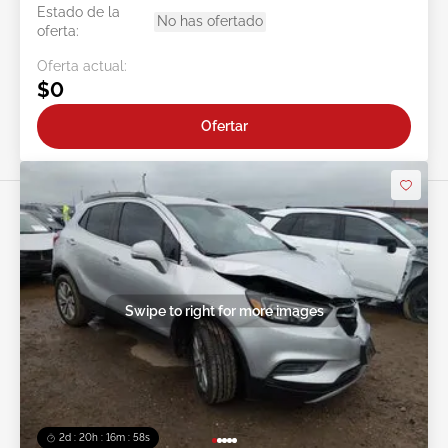
Estado de la
No has ofertado
oferta:
Oferta actual:
$0
Ofertar
Swipe to right for more images
2d : 20h : 16m : 55s