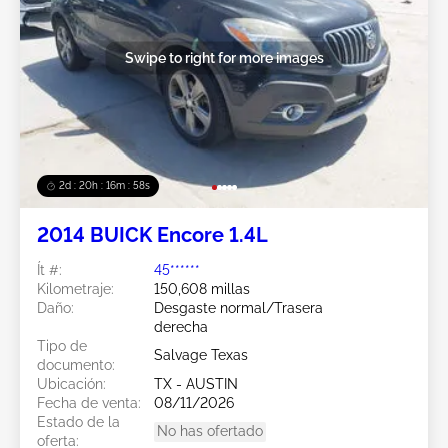
Swipe to right for more images
2d : 20h : 16m : 55s
2014 BUICK Encore 1.4L
Ít #:
45******
Kilometraje:
150,608 millas
Daño:
Desgaste normal/Trasera
derecha
Tipo de
Salvage Texas
documento:
Ubicación:
TX - AUSTIN
Fecha de venta:
08/11/2026
Estado de la
No has ofertado
oferta: