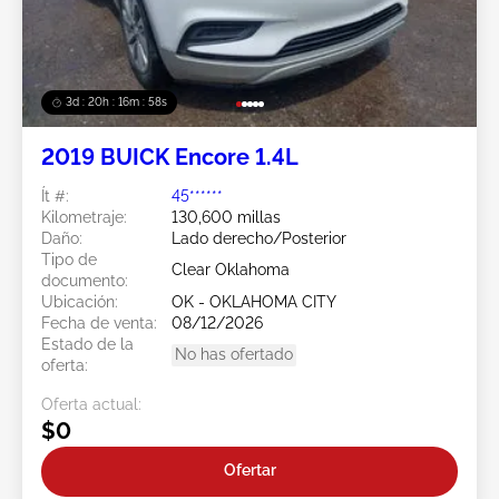
3d : 20h : 16m : 55s
2019 BUICK Encore 1.4L
Ít #:
45******
Kilometraje:
130,600 millas
Daño:
Lado derecho/Posterior
Tipo de
Clear Oklahoma
documento:
Ubicación:
OK - OKLAHOMA CITY
Fecha de venta:
08/12/2026
Estado de la
No has ofertado
oferta:
Oferta actual:
$0
Ofertar