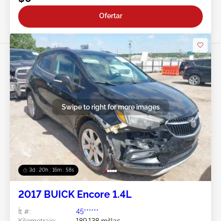
Ofertar
Swipe to right for more images
3d : 20h : 16m : 55s
2017 BUICK Encore 1.4L
Ít #:
45******
Kilometraje:
189,138 millas