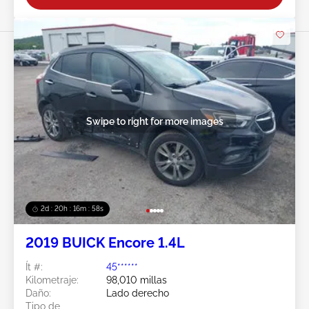
Swipe to right for more images
2d : 20h : 16m : 55s
2019 BUICK Encore 1.4L
Ít #:
45******
Kilometraje:
98,010 millas
Daño:
Lado derecho
Tipo de