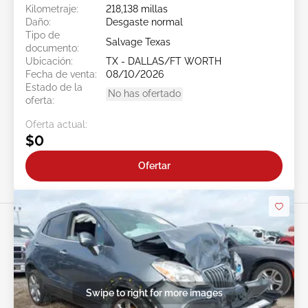
Kilometraje:
218,138 millas
Daño:
Desgaste normal
Tipo de
Salvage Texas
documento:
Ubicación:
TX - DALLAS/FT WORTH
Fecha de venta:
08/10/2026
Estado de la
No has ofertado
oferta:
Oferta actual:
$0
Ofertar
Swipe to right for more images