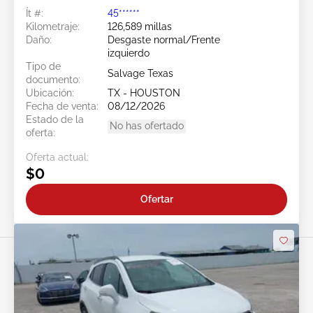
Ít #:
45******
Kilometraje:
126,589 millas
Daño:
Desgaste normal/Frente
izquierdo
Tipo de
Salvage Texas
documento:
Ubicación:
TX - HOUSTON
Fecha de venta:
08/12/2026
Estado de la
No has ofertado
oferta:
Oferta actual:
$0
Ofertar