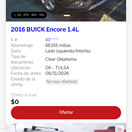
2d : 20h : 16m : 55s
2016 BUICK Encore 1.4L
Ít #:
43******
Kilometraje:
68,555 millas
Daño:
Lado izquierdo/Interfaz
Tipo de
Clear Oklahoma
documento:
Ubicación:
OK - TULSA
Fecha de venta:
08/11/2026
Estado de la
No has ofertado
oferta:
Oferta actual:
$0
Ofertar