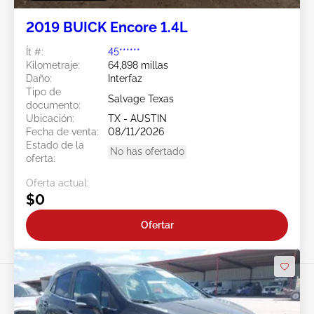
2019 BUICK Encore 1.4L
Ít #:
45******
Kilometraje:
64,898 millas
Daño:
Interfaz
Tipo de
Salvage Texas
documento:
Ubicación:
TX - AUSTIN
Fecha de venta:
08/11/2026
Estado de la
No has ofertado
oferta:
Oferta actual:
$0
Ofertar