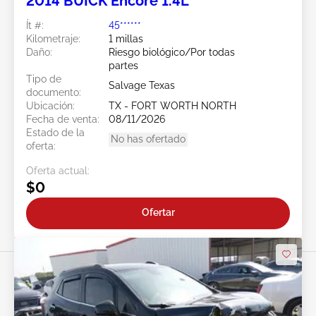
2014 BUICK Encore 1.4L
Ít #:
45******
Kilometraje:
1 millas
Daño:
Riesgo biológico/Por todas
partes
Tipo de
Salvage Texas
documento:
Ubicación:
TX - FORT WORTH NORTH
Fecha de venta:
08/11/2026
Estado de la
No has ofertado
oferta:
Oferta actual:
$0
Ofertar