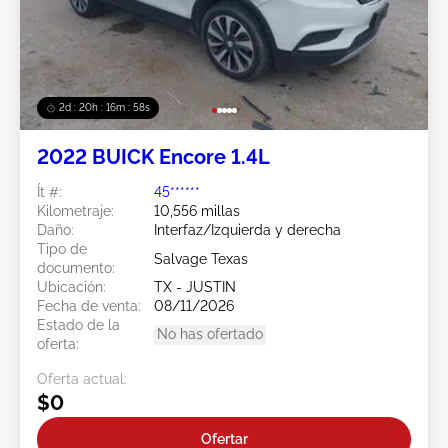
2d : 20h : 16m : 55s
2022 BUICK Encore 1.4L
Ít #:
45******
Kilometraje:
10,556 millas
Daño:
Interfaz/Izquierda y derecha
Tipo de
Salvage Texas
documento:
Ubicación:
TX - JUSTIN
Fecha de venta:
08/11/2026
Estado de la
No has ofertado
oferta:
Oferta actual:
$0
Ofertar