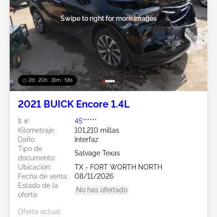
Swipe to right for more images
2d : 20h : 16m : 55s
2021 BUICK Encore 1.4L
Ít #:
45******
Kilometraje:
101,210 millas
Daño:
Interfaz
Tipo de
Salvage Texas
documento:
Ubicación:
TX - FORT WORTH NORTH
Fecha de venta:
08/11/2026
Estado de la
No has ofertado
oferta:
Oferta actual: