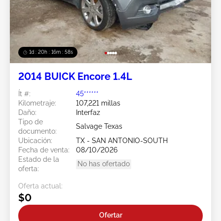
1d : 20h : 16m : 55s
2014 BUICK Encore 1.4L
Ít #:
45******
Kilometraje:
107,221 millas
Daño:
Interfaz
Tipo de
Salvage Texas
documento:
Ubicación:
TX - SAN ANTONIO-SOUTH
Fecha de venta:
08/10/2026
Estado de la
No has ofertado
oferta:
Oferta actual:
$0
Ofertar