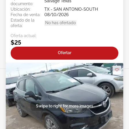
Salvage Texas
documento:
Ubicación:
TX - SAN ANTONIO-SOUTH
Fecha de venta:
08/10/2026
Estado de la
No has ofertado
oferta:
Oferta actual:
$25
Ofertar
Swipe to right for more images