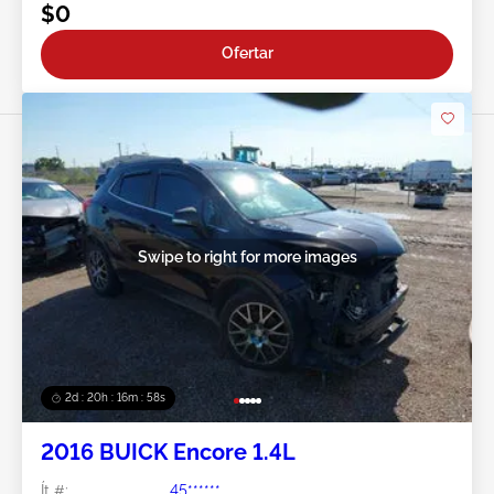
$0
Ofertar
Swipe to right for more images
2d : 20h : 16m : 55s
2016 BUICK Encore 1.4L
Ít #:
45******