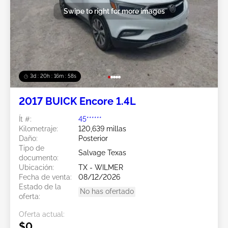
Swipe to right for more images
3d : 20h : 16m : 55s
2017 BUICK Encore 1.4L
Ít #:
45******
Kilometraje:
120,639 millas
Daño:
Posterior
Tipo de
Salvage Texas
documento:
Ubicación:
TX - WILMER
Fecha de venta:
08/12/2026
Estado de la
No has ofertado
oferta:
Oferta actual:
$0