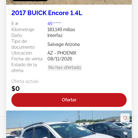
2017 BUICK Encore 1.4L
Ít #:
45******
Kilometraje:
183,149 millas
Daño:
Interfaz
Tipo de
Salvage Arizona
documento:
Ubicación:
AZ - PHOENIX
Fecha de venta:
08/11/2026
Estado de la
No has ofertado
oferta:
Oferta actual:
$0
Ofertar