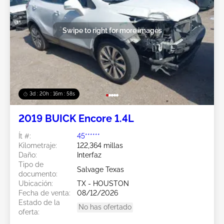
Swipe to right for more images
3d : 20h : 16m : 55s
2019 BUICK Encore 1.4L
Ít #:
45******
Kilometraje:
122,364 millas
Daño:
Interfaz
Tipo de
Salvage Texas
documento:
Ubicación:
TX - HOUSTON
Fecha de venta:
08/12/2026
Estado de la
No has ofertado
oferta: