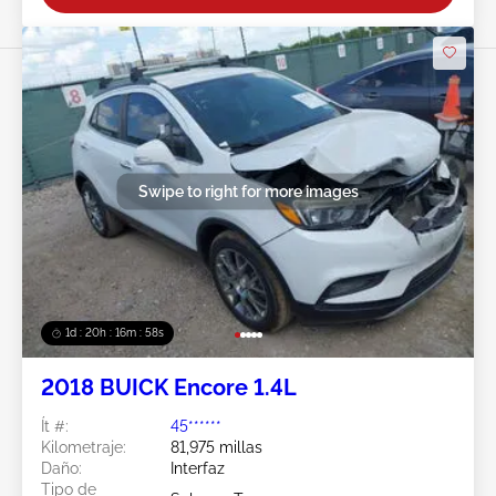
Swipe to right for more images
1d : 20h : 16m : 55s
2018 BUICK Encore 1.4L
Ít #:
45******
Kilometraje:
81,975 millas
Daño:
Interfaz
Tipo de