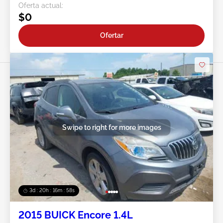
Oferta actual:
$0
Ofertar
Swipe to right for more images
3d : 20h : 16m : 55s
2015 BUICK Encore 1.4L