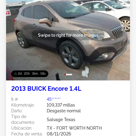
Swipe to right for more images
2d : 20h : 16m : 55s
2013 BUICK Encore 1.4L
Ít #:
45******
Kilometraje:
109,337 millas
Daño:
Desgaste normal
Tipo de
Salvage Texas
documento:
Ubicación:
TX - FORT WORTH NORTH
Fecha de venta:
08/11/2026