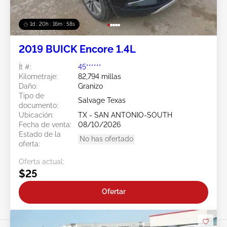
1d : 20h : 16m : 55s
2019 BUICK Encore 1.4L
Ít #:
45******
Kilometraje:
82,794 millas
Daño:
Granizo
Tipo de
Salvage Texas
documento:
Ubicación:
TX - SAN ANTONIO-SOUTH
Fecha de venta:
08/10/2026
Estado de la
No has ofertado
oferta:
Oferta actual:
$25
Ofertar