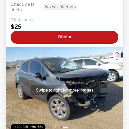
Estado de la
No has ofertado
oferta:
Oferta actual:
$25
Ofertar
Swipe to right for more images
2d : 22h : 16m : 55s