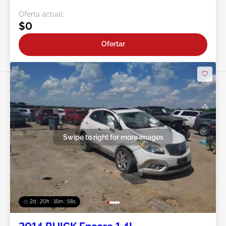
Oferta actual:
$0
Ofertar
Swipe to right for more images
2d : 20h : 16m : 55s