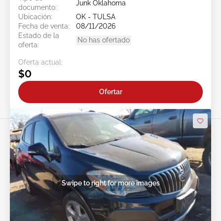
Junk Oklahoma
documento:
Ubicación:
OK - TULSA
Fecha de venta:
08/11/2026
Estado de la
No has ofertado
oferta:
Oferta actual:
$0
Ofertar
Swipe to right for more images