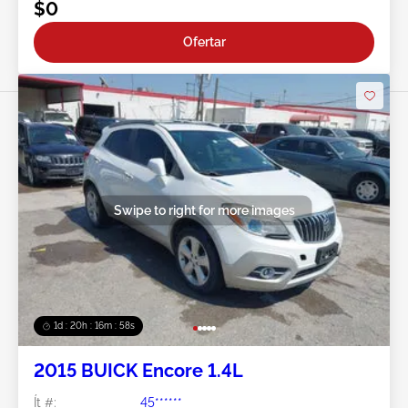
$0
Ofertar
Swipe to right for more images
1d : 20h : 16m : 55s
2015 BUICK Encore 1.4L
Ít #:
45******