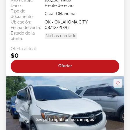
Daño:
Frente derecho
Tipo de
Clear Oklahoma
documento:
Ubicación:
OK - OKLAHOMA CITY
Fecha de venta:
08/12/2026
Estado de la
No has ofertado
oferta:
Oferta actual:
$0
Ofertar
Swipe to right for more images