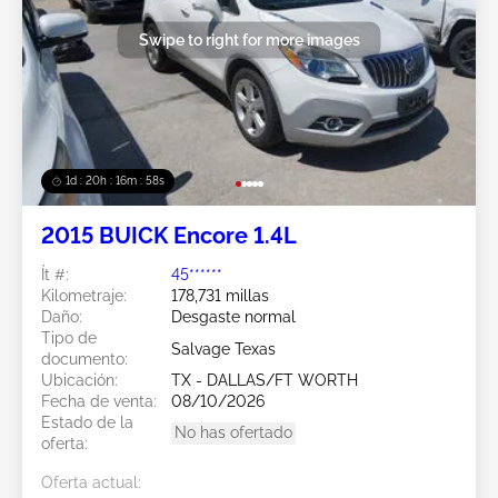
Swipe to right for more images
1d : 20h : 16m : 55s
2015 BUICK Encore 1.4L
Ít #:
45******
Kilometraje:
178,731 millas
Daño:
Desgaste normal
Tipo de
Salvage Texas
documento:
Ubicación:
TX - DALLAS/FT WORTH
Fecha de venta:
08/10/2026
Estado de la
No has ofertado
oferta:
Oferta actual: