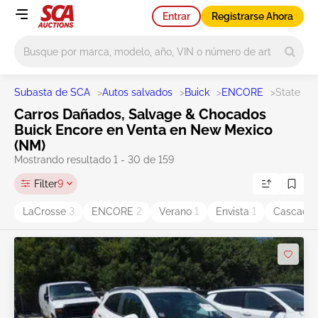
Entrar
Registrarse Ahora
Main search
Subasta de SCA
>
Autos salvados
>
Buick
>
ENCORE
>
State N
Carros Dañados, Salvage & Chocados
Buick Encore en Venta en New Mexico
(NM)
Mostrando resultado 1 - 30 de 159
Filter
9
LaCrosse
3
ENCORE
2
Verano
1
Envista
1
Cascada