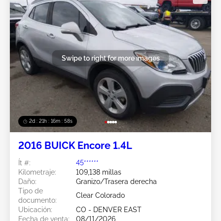
Swipe to right for more images
2d : 21h : 16m : 55s
2016 BUICK Encore 1.4L
Ít #:
45******
Kilometraje:
109,138 millas
Daño:
Granizo/Trasera derecha
Tipo de
Clear Colorado
documento:
Ubicación:
CO - DENVER EAST
Fecha de venta:
08/11/2026