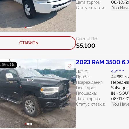
Дата торгов:
08/10/2
Статус ставки:
You Have
Current Bid:
СТАВИТЬ
$5,100
2023 RAM 3500 6.
 : 49m : 54s
Лот #:
45******
Пробег:
44,682 м
Повреждения:
Передняя
Doc Type:
Salvage 
Площадка:
IN - SO
Дата торгов:
08/11/2
Статус ставки:
You Have