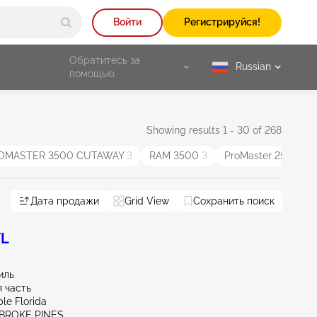
Войти
Регистрируйся!
Обратитесь за
Russian
selected
помощью
Showing results 1 - 30 of 268
OMASTER 3500 CUTAWAY
3
RAM 3500
3
ProMaster 2500
2
Дата продажи
Grid View
Сохранить поиск
7L
иль
 часть
le Florida
MBROKE PINES