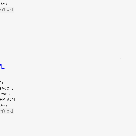
026
n't bid
7L
ль
 часть
Texas
SHARON
026
n't bid