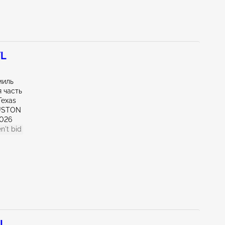
7L
миль
 часть
Texas
USTON
026
n't bid
7L