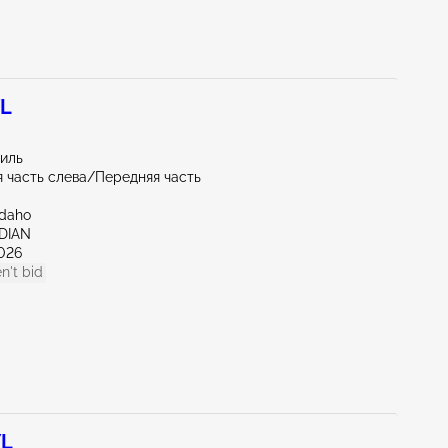
7L
миль
 часть слева/Передняя часть
Idaho
IDIAN
026
n't bid
7L