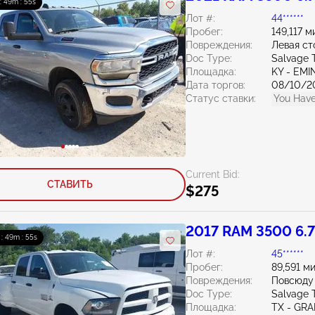
 : 49m : 54s
Лот #:
44******
Пробег:
149,117 м
Повреждения:
Левая ст
Doc Type:
Salvage 
Площадка:
KY - EM
Дата торгов:
08/10/2
Статус ставки:
You Have
Current Bid:
СТАВИТЬ
$275
2017 RAM 3500 6.
 : 49m : 54s
Лот #:
45******
Пробег:
89,591 м
Повреждения:
Повсюду
Doc Type:
Salvage 
Площадка:
TX - GRA