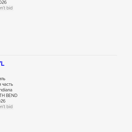
026
n't bid
7L
иль
 часть
Indiana
UTH BEND
026
n't bid