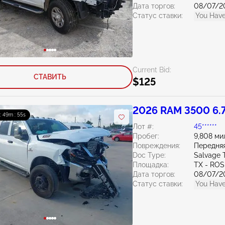
Дата торгов:
08/07/2
Статус ставки:
You Have
Current Bid:
СТАВИТЬ
$125
2026 RAM 3500 6.
 : 49m : 54s
Лот #:
45******
Пробег:
9,808 ми
Повреждения:
Передняя
Doc Type:
Salvage 
Площадка:
TX - RO
Дата торгов:
08/07/2
Статус ставки:
You Have