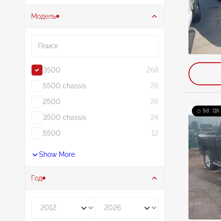
Модель
Поиск
3500
268
5500 chassis
26
2500
26
5d : 11h
3500 chassis
24
5500
12
Show More
Год
Год от
Год до