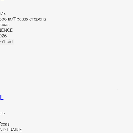
иль
орона/Правая сторона
Texas
INENCE
026
n't bid
7L
иль
Texas
ND PRAIRIE