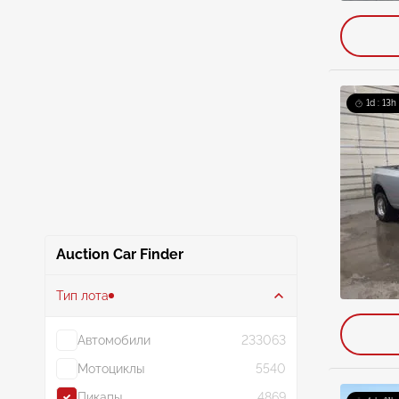
1d : 13h
Auction Car Finder
Тип лота
Автомобили
233063
Мотоциклы
5540
Пикапы
4869