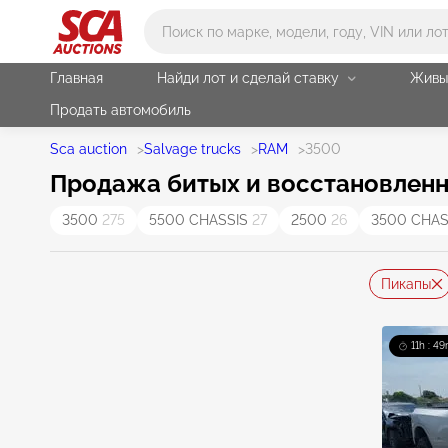
Main search
Главная
Найди лот и сделай ставку
Живы
Продать автомобиль
Sca auction
>
Salvage trucks
>
RAM
>
3500
Продажа битых и восстановленн
3500
275
5500 CHASSIS
27
2500
26
3500 CHA
Пикапы
11h : 49