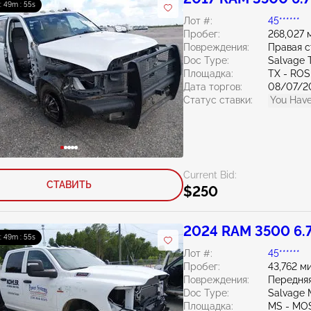
 : 49m : 54s
Лот #:
45******
Пробег:
268,027 
Повреждения:
Правая 
Doc Type:
Salvage 
Площадка:
TX - RO
Дата торгов:
08/07/2
Статус ставки:
You Have
Current Bid:
СТАВИТЬ
$250
2024 RAM 3500 6.
 : 49m : 54s
Лот #:
45******
Пробег:
43,762 м
Повреждения:
Передняя
Doc Type:
Salvage M
Площадка:
MS - MO