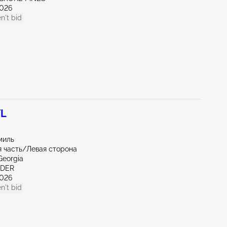
026
n't bid
7L
миль
 часть/Левая сторона
Georgia
NDER
026
n't bid