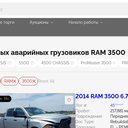
е торги
Аукционы
Начало работы
ых аварийных грузовиков RAM 3500
SSIS
25
5500
15
4500 CHASSIS
11
ProMaster 3500
4
PR
RAM
3500
Reset All
2014 RAM 3500 6.
m : 54s
Лот #:
45******
Пробег:
217,881 м
Повреждения:
Передняя
Doc Type:
Rebuildab
Площадка:
FL - PE