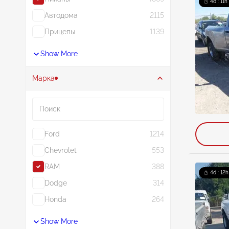
4d : 11h
Автодома
2115
Прицепы
1139
Show More
Марка
Поиск
Ford
1214
Chevrolet
553
RAM
388
4d : 12h
Dodge
314
Honda
264
Show More