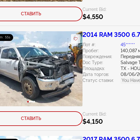
Current Bid:
СТАВИТЬ
$4,550
2014 RAM 3500 6.
9m : 54s
Лот #:
45******
Пробег:
140,087 
Повреждения:
Передняя
Doc Type:
Salvage 
Площадка:
TX - HO
Дата торгов:
08/06/2
Статус ставки:
You Have
Current Bid:
СТАВИТЬ
$4,150
2017 RAM 3500 6.