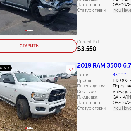
Дата торгов:
08/06/2
Статус ставки:
You Have
Current Bid:
СТАВИТЬ
$3,550
2019 RAM 3500 6.
m : 54s
Лот #:
45******
Пробег:
142,002 
Повреждения:
Передняя
Doc Type:
Salvage 
Площадка:
GA - WI
Дата торгов:
08/06/2
Статус ставки:
You Have