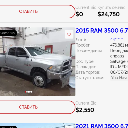
Current Bid:
Купить сейчас
СТАВИТЬ
$0
$24,750
2015 RAM 3500 6.
 : 49m : 54s
Лот #:
44******
Пробег:
476,881 
Повреждения:
Передняя
справа
Doc Type:
Salvage 
Площадка:
ID - MER
Дата торгов:
08/07/2
Статус ставки:
You Have
Current Bid:
СТАВИТЬ
$2,550
2021 RAM 3500 6.