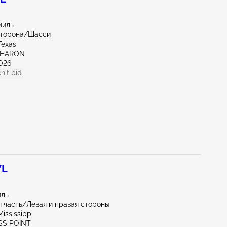
миль
сторона/Шасси
Texas
SHARON
026
n't bid
7L
иль
 часть/Левая и правая стороны
ississippi
SS POINT