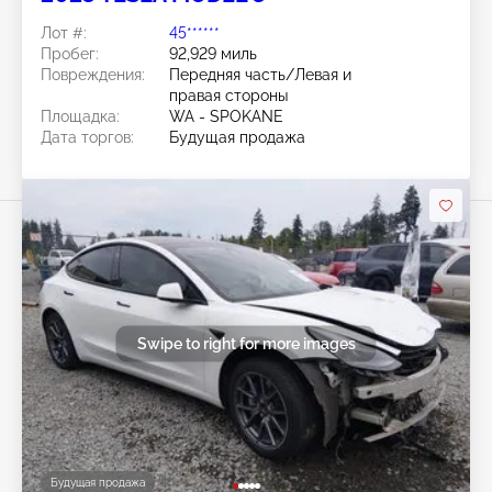
Лот #:
45******
Пробег:
92,929 миль
Повреждения:
Передняя часть/Левая и
правая стороны
Площадка:
WA - SPOKANE
Дата торгов:
Будущая продажа
Swipe to right for more images
Будущая продажа