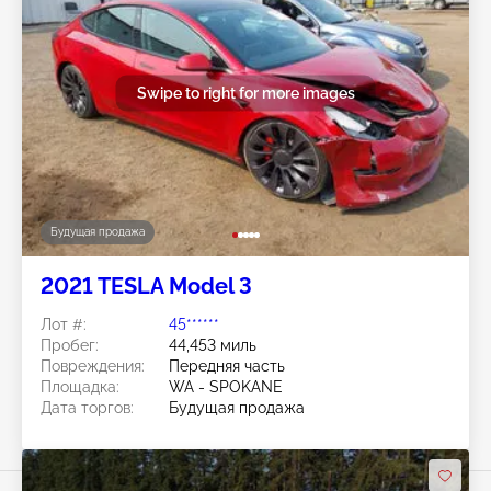
Swipe to right for more images
Будущая продажа
2021 TESLA Model 3
Лот #:
45******
Пробег:
44,453 миль
Повреждения:
Передняя часть
Площадка:
WA - SPOKANE
Дата торгов:
Будущая продажа