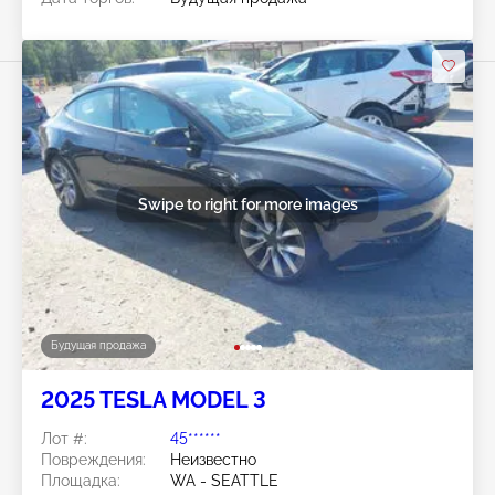
Swipe to right for more images
Будущая продажа
2025 TESLA MODEL 3
Лот #:
45******
Повреждения:
Неизвестно
Площадка:
WA - SEATTLE