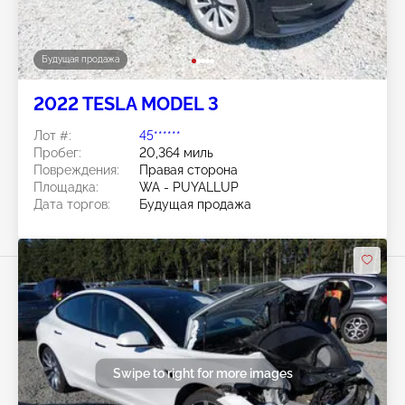
Будущая продажа
2022 TESLA MODEL 3
Лот #:
45******
Пробег:
20,364 миль
Повреждения:
Правая сторона
Площадка:
WA - PUYALLUP
Дата торгов:
Будущая продажа
Swipe to right for more images