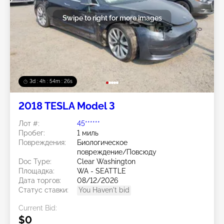
Swipe to right for more images
3d : 4h : 54m : 23s
2018 TESLA Model 3
Лот #:
45******
Пробег:
1 миль
Повреждения:
Биологическое
повреждение/Повсюду
Doc Type:
Clear Washington
Площадка:
WA - SEATTLE
Дата торгов:
08/12/2026
Статус ставки:
You Haven't bid
Current Bid:
$0