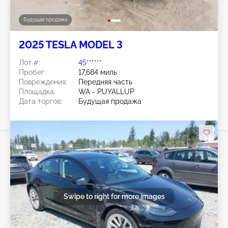
Будущая продажа
2025 TESLA MODEL 3
Лот #:
45******
Пробег:
17,684 миль
Повреждения:
Передняя часть
Площадка:
WA - PUYALLUP
Дата торгов:
Будущая продажа
Swipe to right for more images