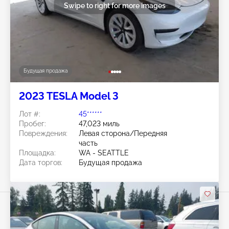
Swipe to right for more images
Будущая продажа
2023 TESLA Model 3
Лот #:
45******
Пробег:
47,023 миль
Повреждения:
Левая сторона/Передняя
часть
Площадка:
WA - SEATTLE
Дата торгов:
Будущая продажа