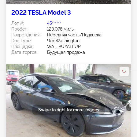
2022 TESLA Model 3
Лот #:
45******
Пробег:
123,078 миль
Повреждения:
Передняя часть/Подвеска
Doc Type:
Чек Washington
Площадка:
WA - PUYALLUP
Дата торгов:
Будущая продажа
Swipe to right for more images