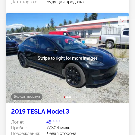
Дата торгов:
Будущая продажа
Swipe to right for more images
Будущая продажа
2019 TESLA Model 3
Лот #:
45******
Пробег:
77,304 миль
Повреждения:
Левая сторона