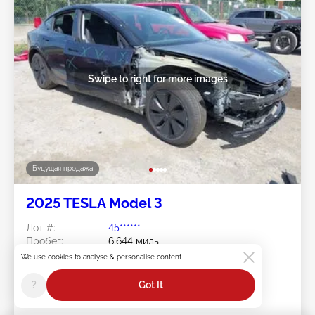
Swipe to right for more images
Будущая продажа
2025 TESLA Model 3
Лот #:
45******
Пробег:
6,644 миль
Повреждения:
Правая сторона/Передняя
We use cookies to analyse & personalise content
часть
Площадка:
WA - SEATTLE
?
Got It
Дата торгов:
Будущая продажа