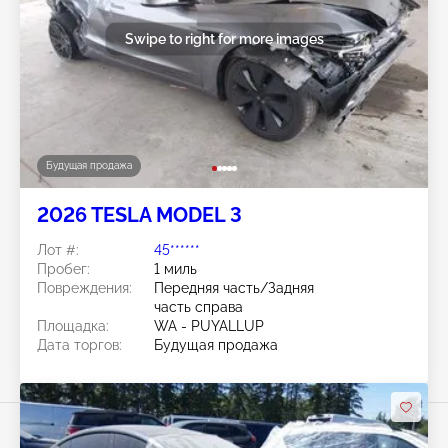
Swipe to right for more images
Будущая продажа
2026 TESLA MODEL 3
Лот #:
45******
Пробег:
1 миль
Повреждения:
Передняя часть/Задняя
часть справа
Площадка:
WA - PUYALLUP
Дата торгов:
Будущая продажа