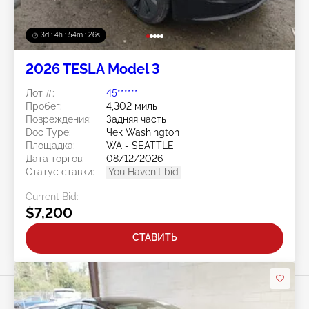
3d : 4h : 54m : 23s
2026 TESLA Model 3
Лот #:
45******
Пробег:
4,302 миль
Повреждения:
Задняя часть
Doc Type:
Чек Washington
Площадка:
WA - SEATTLE
Дата торгов:
08/12/2026
Статус ставки:
You Haven't bid
Current Bid:
$7,200
СТАВИТЬ