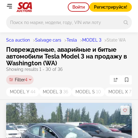
Войти
Регистрируйся!
Main search
Sca auction
>
Salvage cars
>
Tesla
>
MODEL 3
>
State WA
Поврежденные, аварийные и битые
автомобили Tesla Model 3 на продажу в
Washington (WA)
Showing results 1 - 30 of 36
Filter
4
MODEL Y
44
MODEL 3
36
MODEL S
10
MODEL X
7