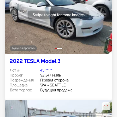
Swipe to right for more images
Будущая продажа
2022 TESLA Model 3
Лот #:
45******
Пробег:
92,347 миль
Повреждения:
Правая сторона
Площадка:
WA - SEATTLE
Дата торгов:
Будущая продажа