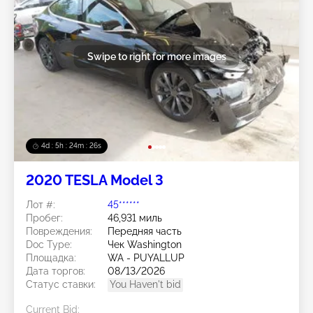
Swipe to right for more images
4d : 5h : 24m : 23s
2020 TESLA Model 3
Лот #:
45******
Пробег:
46,931 миль
Повреждения:
Передняя часть
Doc Type:
Чек Washington
Площадка:
WA - PUYALLUP
Дата торгов:
08/13/2026
Статус ставки:
You Haven't bid
Current Bid: