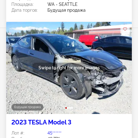
Площадка:
WA - SEATTLE
Дата торгов:
Будущая продажа
Swipe to right for more images
Будущая продажа
2023 TESLA Model 3
Лот #:
45******