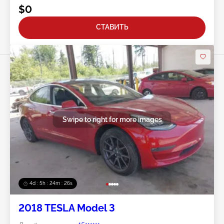
$0
СТАВИТЬ
Swipe to right for more images
4d : 5h : 24m : 23s
2018 TESLA Model 3