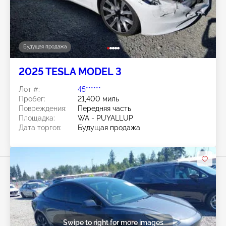
Будущая продажа
2025 TESLA MODEL 3
Лот #:
45******
Пробег:
21,400 миль
Повреждения:
Передняя часть
Площадка:
WA - PUYALLUP
Дата торгов:
Будущая продажа
Swipe to right for more images