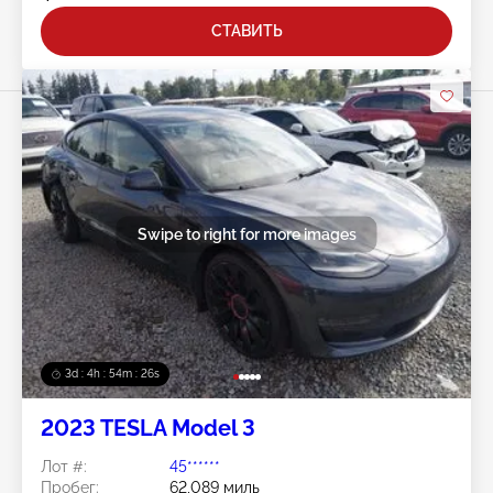
СТАВИТЬ
Swipe to right for more images
3d : 4h : 54m : 23s
2023 TESLA Model 3
Лот #:
45******
Пробег:
62,089 миль