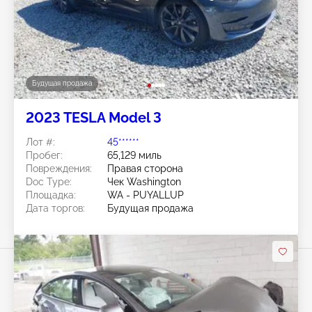
Будущая продажа
2023 TESLA Model 3
Лот #:
45******
Пробег:
65,129 миль
Повреждения:
Правая сторона
Doc Type:
Чек Washington
Площадка:
WA - PUYALLUP
Дата торгов:
Будущая продажа