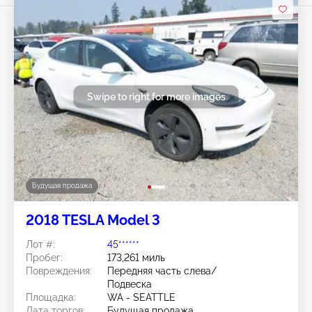
Swipe to right for more images
Будущая продажа
2018 TESLA Model 3
Лот #:
45******
Пробег:
173,261 миль
Повреждения:
Передняя часть слева/
Подвеска
Площадка:
WA - SEATTLE
Дата торгов:
Будущая продажа