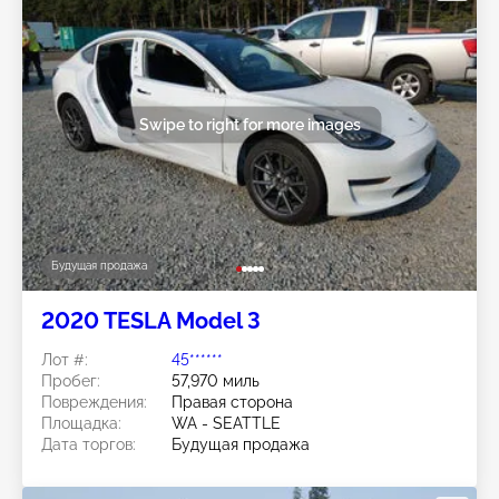
Swipe to right for more images
Будущая продажа
2020 TESLA Model 3
Лот #:
45******
Пробег:
57,970 миль
Повреждения:
Правая сторона
Площадка:
WA - SEATTLE
Дата торгов:
Будущая продажа