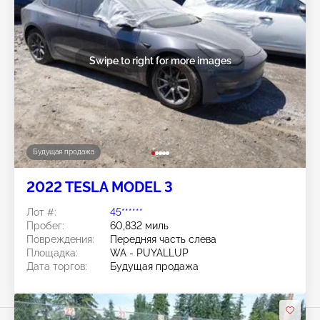
Swipe to right for more images
Будущая продажа
2022 TESLA MODEL 3
Лот #:
45******
Пробег:
60,832 миль
Повреждения:
Передняя часть слева
Площадка:
WA - PUYALLUP
Дата торгов:
Будущая продажа