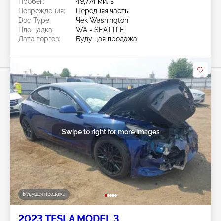
Пробег:
49,774 миль
Повреждения:
Передняя часть
Doc Type:
Чек Washington
Площадка:
WA - SEATTLE
Дата торгов:
Будущая продажа
Swipe to right for more images
Будущая продажа
2023 TESLA MODEL 3