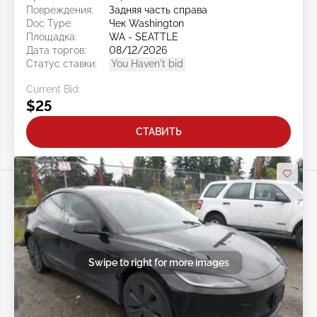
Повреждения:
Задняя часть справа
Doc Type:
Чек Washington
Площадка:
WA - SEATTLE
Дата торгов:
08/12/2026
Статус ставки:
You Haven't bid
Current Bid:
$25
СТАВИТЬ
Swipe to right for more images