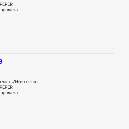
LPEPER
 продажа
3
 часть/Неизвестно
LPEPER
 продажа