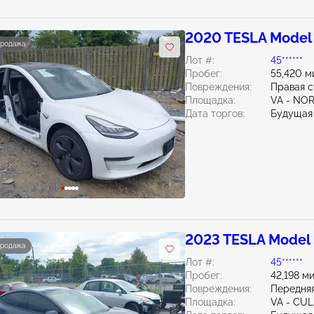
2020 TESLA Model
продажа
Лот #:
45******
Пробег:
55,420 м
Повреждения:
Правая 
Площадка:
VA - NO
Дата торгов:
Будущая
2023 TESLA Model
продажа
Лот #:
45******
Пробег:
42,198 м
Повреждения:
Передняя
Площадка:
VA - CU