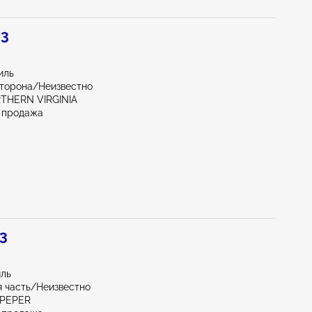
 3
иль
сторона/Неизвестно
RTHERN VIRGINIA
 продажа
 3
иль
 часть/Неизвестно
LPEPER