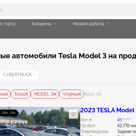
е торги
Аукционы
Начало работы
е автомобили Tesla Model 3 на прода
CYBERTRUCK
1
ли
Tesla
MODEL 3
Virginia
Reset All
2023 TESLA Model
 : 33m : 53s
Лот #:
45******
Пробег:
42,776 м
Повреждения:
Задняя ч