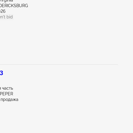
irginia
EDERICKSBURG
026
n't bid
 3
 часть
LPEPER
 продажа