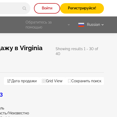
Войти
Регистрируйся!
Обратитесь за
Russian
selected
помощью
жу в Virginia
Showing results 1 - 30 of
40
Дата продажи
Grid View
Сохранить поиск
 3
иль
асть/Неизвестно