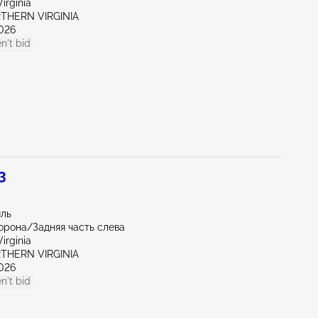
irginia
RTHERN VIRGINIA
026
n't bid
3
иль
орона/Задняя часть слева
irginia
RTHERN VIRGINIA
026
n't bid