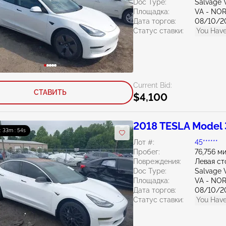
Doc Type:
Salvage V
Площадка:
VA - NO
Дата торгов:
08/10/2
Статус ставки:
You Have
Current Bid:
СТАВИТЬ
$4,100
2018 TESLA Model 
 : 33m : 53s
Лот #:
45******
Пробег:
76,756 м
Повреждения:
Левая ст
Doc Type:
Salvage V
Площадка:
VA - NO
Дата торгов:
08/10/2
Статус ставки:
You Have