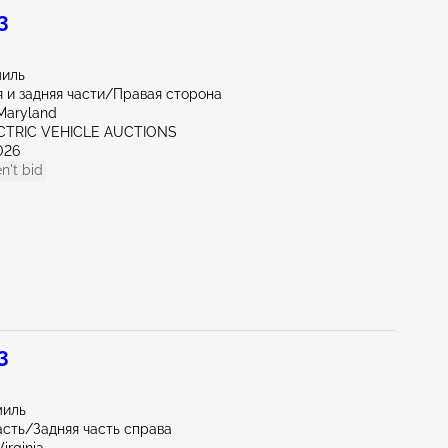
3
миль
 и задняя части/Правая сторона
Maryland
ECTRIC VEHICLE AUCTIONS
026
n't bid
3
миль
асть/Задняя часть справа