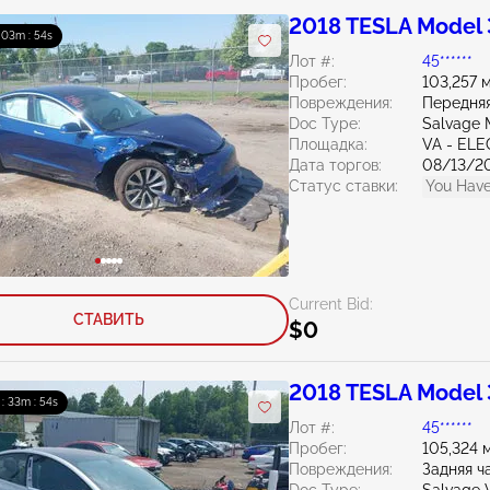
2018 TESLA Model 
: 03m : 53s
Лот #:
45******
Пробег:
103,257 
Повреждения:
Передняя
Doc Type:
Salvage 
Площадка:
VA - EL
Дата торгов:
08/13/2
Статус ставки:
You Have
Current Bid:
СТАВИТЬ
$0
2018 TESLA Model 
 : 33m : 53s
Лот #:
45******
Пробег:
105,324 
Повреждения:
Задняя ч