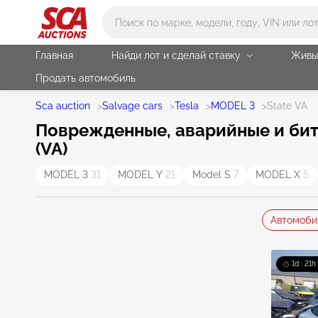
Main search
Главная
Найди лот и сделай ставку
Живы
Продать автомобиль
Sca auction
>
Salvage cars
>
Tesla
>
MODEL 3
>
State VA
Поврежденные, аварийные и биты
(VA)
MODEL 3
31
MODEL Y
21
Model S
7
MODEL X
5
Автомоби
1d : 21h