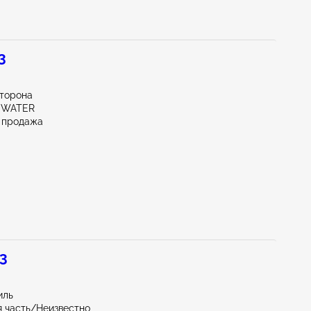
3
сторона
DEWATER
 продажа
 3
иль
 часть/Неизвестно