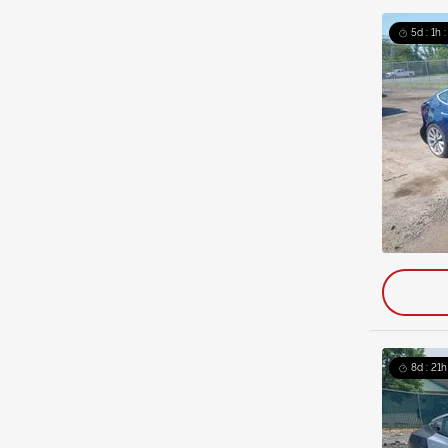
5d : 1h 
8d : 21h