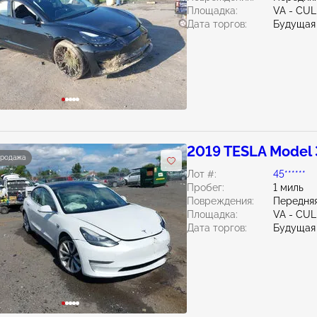
Площадка:
VA - CU
Дата торгов:
Будущая
2019 TESLA Model 
продажа
Лот #:
45******
Пробег:
1 миль
Повреждения:
Передняя
Площадка:
VA - CU
Дата торгов:
Будущая