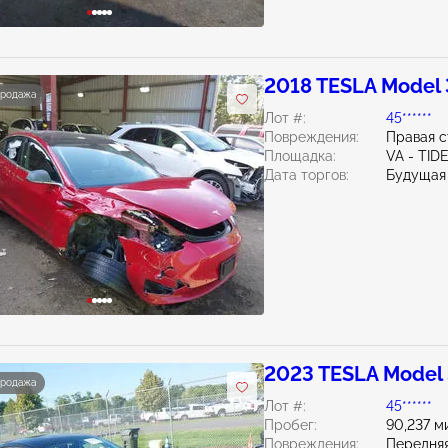
2018 TESLA Model 
продажа
Лот #:
45******
Повреждения:
Правая 
Площадка:
VA - TI
Дата торгов:
Будущая
2023 TESLA Model
продажа
Лот #:
45******
Пробег:
90,237 м
Повреждения:
Передняя