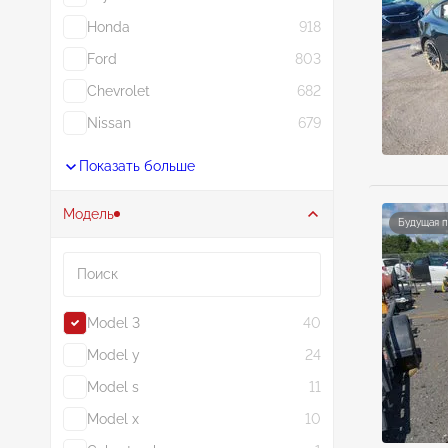
Honda
918
Ford
803
Chevrolet
682
Nissan
679
Показать больше
Модель
Будущая 
Поиск
Model 3
40
Model y
24
Model s
11
Model x
10