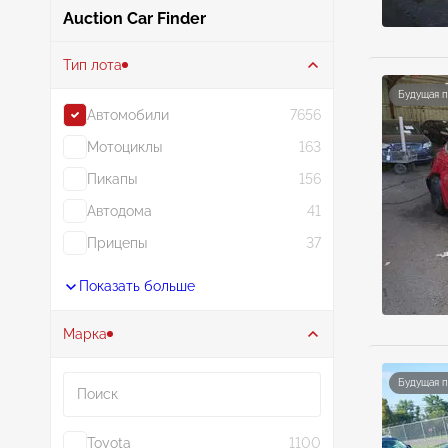
Auction Car Finder
Тип лота
Будущая 
Автомобили
7656
Мотоциклы
163
Пикапы
156
Автодома
41
Прицепы
37
Показать больше
Марка
Поиск
Будущая 
Toyota
1100