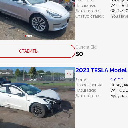
Doc Type:
Salvage V
Площадка:
VA - FR
Дата торгов:
08/17/2
Статус ставки:
You Have
Current Bid:
СТАВИТЬ
$0
2023 TESLA Model
продажа
Лот #:
45******
Повреждения:
Передняя
Площадка:
VA - CU
Дата торгов:
Будущая