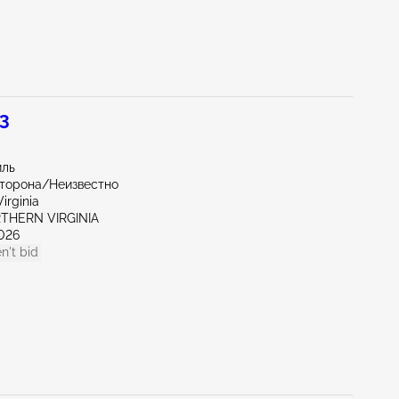
 3
иль
сторона/Неизвестно
irginia
RTHERN VIRGINIA
026
n't bid