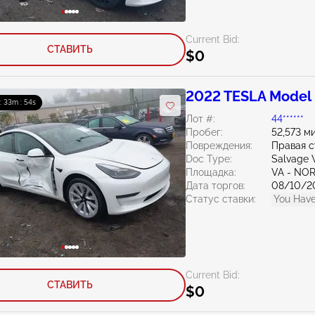
Current Bid:
СТАВИТЬ
$0
2022 TESLA Model
 : 33m : 53s
Лот #:
44******
Пробег:
52,573 м
Повреждения:
Правая 
Doc Type:
Salvage V
Площадка:
VA - NO
Дата торгов:
08/10/2
Статус ставки:
You Have
Current Bid:
СТАВИТЬ
$0