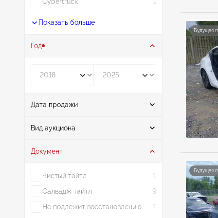
Cybertruck
1
Показать больше
Будущая 
Год
Год от
Год до
Дата продажи
От
До
Вид аукциона
Документ
Аукцион
40
Будущая 
Чистый тайтл
1
Салвадж тайтл
9
Не подлежит восстановлению
1