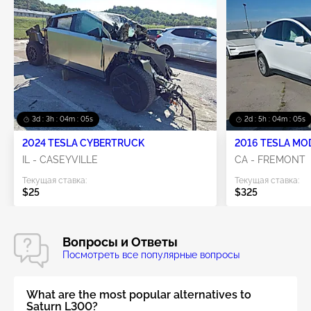
3d : 3h : 04m : 04s
2d : 5h : 04m : 04s
2024 TESLA CYBERTRUCK
2016 TESLA MO
IL - CASEYVILLE
CA - FREMONT
Текущая ставка:
Текущая ставка:
$25
$325
Вопросы и Ответы
Посмотреть все популярные вопросы
What are the most popular alternatives to
Saturn L300?