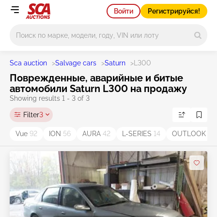
Войти
Регистрируйся!
Main search
Sca auction
>
Salvage cars
>
Saturn
>
L300
Поврежденные, аварийные и битые
автомобили Saturn L300 на продажу
Showing results 1 - 3 of 3
Filter
3
Vue
92
ION
56
AURA
42
L-SERIES
14
OUTLOOK
9