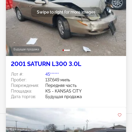
Swipe to right for more images
Будущая продажа
2001 SATURN L300 3.0L
Лот #:
45******
Пробег:
137,649 миль
Повреждения:
Передняя часть
Площадка:
KS - KANSAS CITY
Дата торгов:
Будущая продажа