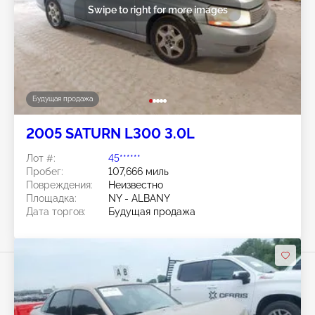
Swipe to right for more images
Будущая продажа
2005 SATURN L300 3.0L
Лот #:
45******
Пробег:
107,666 миль
Повреждения:
Неизвестно
Площадка:
NY - ALBANY
Дата торгов:
Будущая продажа