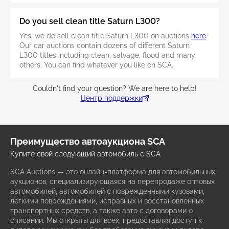
Do you sell clean title Saturn L300?
Yes, we do sell clean title Saturn L300 on auctions
here
.
Our car auctions contain dozens of different Saturn
L300 titles including clean, salvage, flood and many
others. You can find whatever you like on SCA.
Couldn't find your question? We are here to help!
Центр поддержки
Преимущество автоаукциона SCA
Купите свой следующий автомобиль с SCA
SCA Auctions — это онлайн-платформа для автомобильных
аукционов, специализирующаяся на перепродаже оптовых
автомобилей, автомобилей с поврежденными кузовами,
легкими повреждениями, исправных и восстановленных
транспортных средств, а также авто с договорами о
списании. Мы открыты для всех, предоставляя доступ к