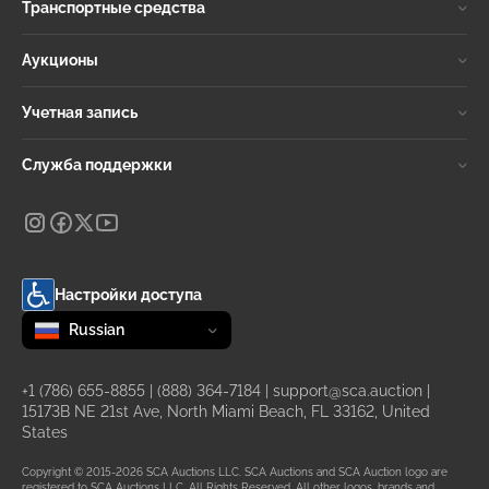
Транспортные средства
Аукционы
Учетная запись
Служба поддержки
Настройки доступа
Change language
selected
Russian
+1 (786) 655-8855
|
(888) 364-7184
|
support@sca.auction
|
15173B NE 21st Ave, North Miami Beach, FL 33162, United
States
Copyright © 2015-2026 SCA Auctions LLC. SCA Auctions and SCA Auction logo are
registered to SCA Auctions LLC. All Rights Reserved. All other logos, brands and