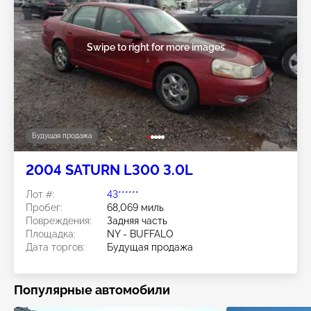
Swipe to right for more images
Будущая продажа
2004 SATURN L300 3.0L
Лот #:
43******
Пробег:
68,069 миль
Повреждения:
Задняя часть
Площадка:
NY - BUFFALO
Дата торгов:
Будущая продажа
Популярные автомобили