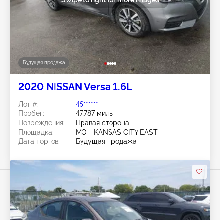
Будущая продажа
2020 NISSAN Versa 1.6L
Лот #:
45******
Пробег:
47,787 миль
Повреждения:
Правая сторона
Площадка:
MO - KANSAS CITY EAST
Дата торгов:
Будущая продажа