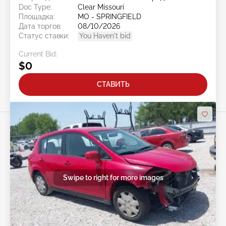
Doc Type:
Clear Missouri
Площадка:
MO - SPRINGFIELD
Дата торгов:
08/10/2026
Статус ставки:
You Haven't bid
Current Bid:
$0
СТАВИТЬ
Swipe to right for more images