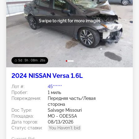
Swipe to right for more images
5d : 5h : 08m : 24s
2024 NISSAN Versa 1.6L
Лот #:
45******
Пробег:
1 миль
Повреждения:
Передняя часть/Левая
сторона
Doc Type:
Salvage Missouri
Площадка:
MO - ODESSA
Дата торгов:
08/13/2026
Статус ставки:
You Haven't bid
Current Bid: