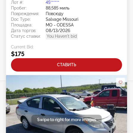
Лот #:
45******
Пробег:
88,585 миль
Повреждения:
Повсюду
Doc Type:
Salvage Missouri
Площадка:
MO - ODESSA
Дата торгов:
08/13/2026
Статус ставки:
You Haven't bid
Current Bid:
$175
СТАВИТЬ
Swipe to right for more images