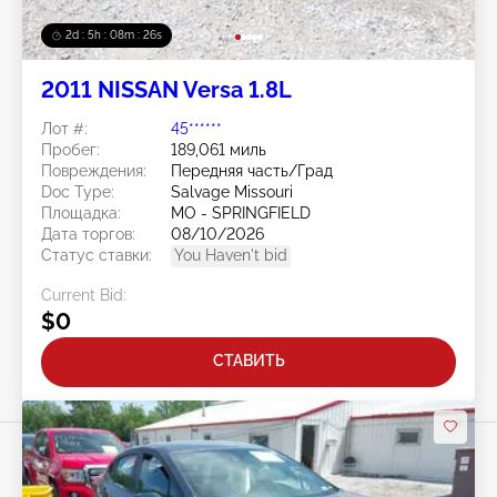
2d : 5h : 08m : 24s
2011 NISSAN Versa 1.8L
Лот #:
45******
Пробег:
189,061 миль
Повреждения:
Передняя часть/Град
Doc Type:
Salvage Missouri
Площадка:
MO - SPRINGFIELD
Дата торгов:
08/10/2026
Статус ставки:
You Haven't bid
Current Bid:
$0
СТАВИТЬ