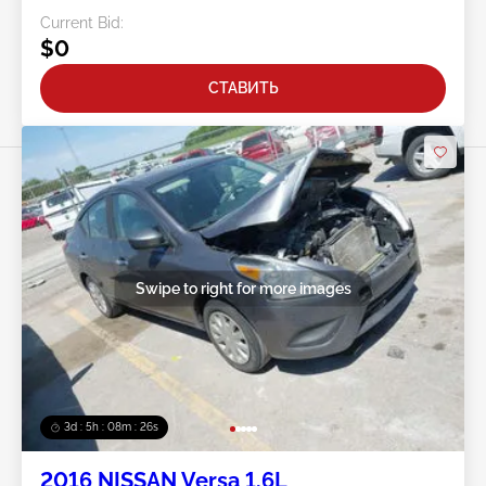
Current Bid:
$0
СТАВИТЬ
Swipe to right for more images
3d : 5h : 08m : 24s
2016 NISSAN Versa 1.6L