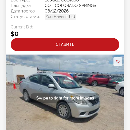
Doc Type:
Salvage Colorado
Площадка:
CO - COLORADO SPRINGS
Дата торгов:
08/12/2026
Статус ставки:
You Haven't bid
Current Bid:
$0
СТАВИТЬ
Swipe to right for more images