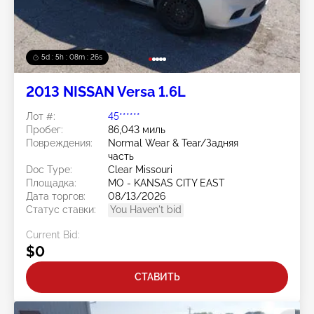
5d : 5h : 08m : 24s
2013 NISSAN Versa 1.6L
Лот #:
45******
Пробег:
86,043 миль
Повреждения:
Normal Wear & Tear/Задняя
часть
Doc Type:
Clear Missouri
Площадка:
MO - KANSAS CITY EAST
Дата торгов:
08/13/2026
Статус ставки:
You Haven't bid
Current Bid:
$0
СТАВИТЬ