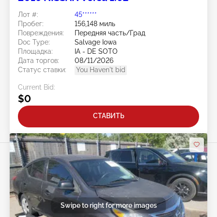
Лот #:
45******
Пробег:
156,148 миль
Повреждения:
Передняя часть/Град
Doc Type:
Salvage Iowa
Площадка:
IA - DE SOTO
Дата торгов:
08/11/2026
Статус ставки:
You Haven't bid
Current Bid:
$0
СТАВИТЬ
Swipe to right for more images