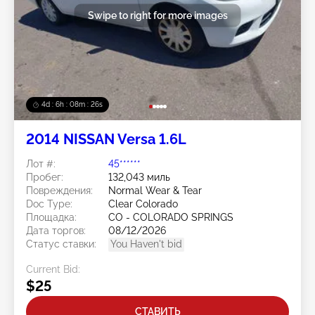
Swipe to right for more images
4d : 6h : 08m : 24s
2014 NISSAN Versa 1.6L
Лот #:
45******
Пробег:
132,043 миль
Повреждения:
Normal Wear & Tear
Doc Type:
Clear Colorado
Площадка:
CO - COLORADO SPRINGS
Дата торгов:
08/12/2026
Статус ставки:
You Haven't bid
Current Bid:
$25
СТАВИТЬ