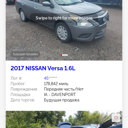
Swipe to right for more images
Будущая продажа
2017 NISSAN Versa 1.6L
Лот #:
45******
Пробег:
178,842 миль
Повреждения:
Передняя часть/Нет
Площадка:
IA - DAVENPORT
Дата торгов:
Будущая продажа