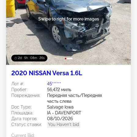
Swipe to right for more images
2d : 5h : 08m : 24s
2020 NISSAN Versa 1.6L
Лот #:
45******
Пробег:
56,472 миль
Повреждения:
Передняя часть/Передняя
часть слева
Doc Type:
Salvage Iowa
Площадка:
IA - DAVENPORT
Дата торгов:
08/10/2026
Статус ставки:
You Haven't bid
Current Bid: