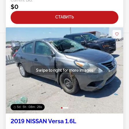
$0
СТАВИТЬ
Swipe to right for more images
5d : 5h : 08m : 24s
2019 NISSAN Versa 1.6L