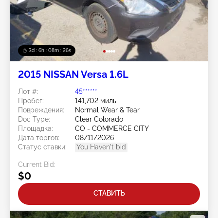
3d : 6h : 08m : 24s
2015 NISSAN Versa 1.6L
Лот #:
45******
Пробег:
141,702 миль
Повреждения:
Normal Wear & Tear
Doc Type:
Clear Colorado
Площадка:
CO - COMMERCE CITY
Дата торгов:
08/11/2026
Статус ставки:
You Haven't bid
Current Bid:
$0
СТАВИТЬ