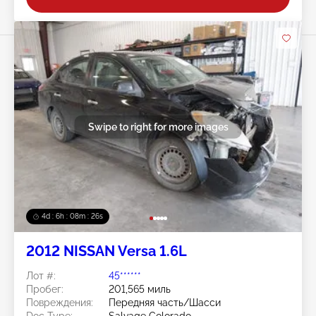
Swipe to right for more images
4d : 6h : 08m : 24s
2012 NISSAN Versa 1.6L
Лот #:
45******
Пробег:
201,565 миль
Повреждения:
Передняя часть/Шасси