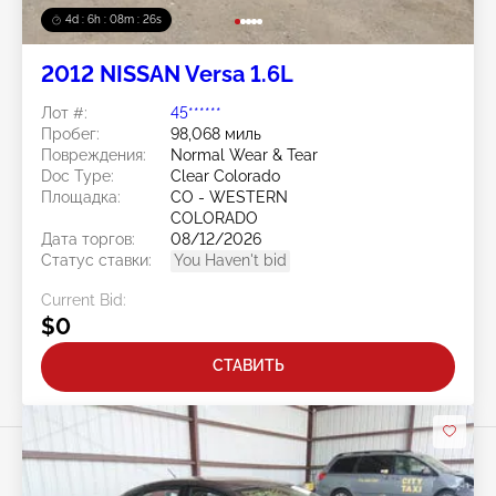
4d : 6h : 08m : 24s
2012 NISSAN Versa 1.6L
Лот #:
45******
Пробег:
98,068 миль
Повреждения:
Normal Wear & Tear
Doc Type:
Clear Colorado
Площадка:
CO - WESTERN
COLORADO
Дата торгов:
08/12/2026
Статус ставки:
You Haven't bid
Current Bid:
$0
СТАВИТЬ