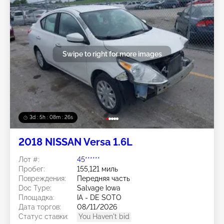
Swipe to right for more images
3d : 5h : 08m : 24s
2018 NISSAN Versa 1.6L
Лот #:
45******
Пробег:
155,121 миль
Повреждения:
Передняя часть
Doc Type:
Salvage Iowa
Площадка:
IA - DE SOTO
Дата торгов:
08/11/2026
Статус ставки:
You Haven't bid