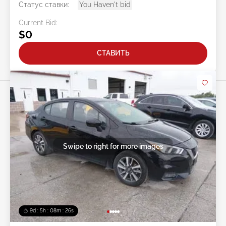
Статус ставки:
You Haven't bid
Current Bid:
$0
СТАВИТЬ
Swipe to right for more images
9d : 5h : 08m : 24s