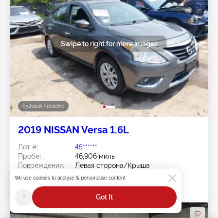
Swipe to right for more images
Будущая продажа
2019 NISSAN Versa 1.6L
Лот #:
45******
Пробег:
46,906 миль
Повреждения:
Левая сторона/Крыша
Площадка:
KS - KANSAS CITY
We use cookies to analyse & personalise content
Дата торгов:
Будущая продажа
?
Got It