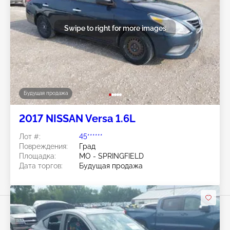
Swipe to right for more images
Будущая продажа
2017 NISSAN Versa 1.6L
Лот #:
45******
Повреждения:
Град
Площадка:
MO - SPRINGFIELD
Дата торгов:
Будущая продажа