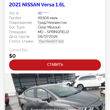
2021 NISSAN Versa 1.6L
Лот #:
45******
Пробег:
49,606 миль
Повреждения:
Град/Неизвестно
Doc Type:
Clear Missouri
Площадка:
MO - SPRINGFIELD
Дата торгов:
08/17/2026
Статус ставки:
You Haven't bid
Current Bid:
$0
СТАВИТЬ
Swipe to right for more images