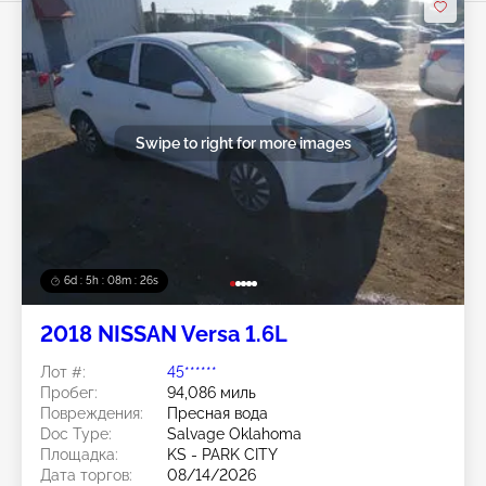
Swipe to right for more images
6d : 5h : 08m : 24s
2018 NISSAN Versa 1.6L
Лот #:
45******
Пробег:
94,086 миль
Повреждения:
Пресная вода
Doc Type:
Salvage Oklahoma
Площадка:
KS - PARK CITY
Дата торгов:
08/14/2026