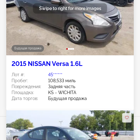
Swipe to right for more images
Будущая продажа
2015 NISSAN Versa 1.6L
Лот #:
45******
Пробег:
108,533 миль
Повреждения:
Задняя часть
Площадка:
KS - WICHITA
Дата торгов:
Будущая продажа