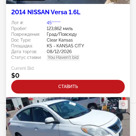
2014 NISSAN Versa 1.6L
Лот #:
45******
Пробег:
123,862 миль
Повреждения:
Град/Повсюду
Doc Type:
Clear Kansas
Площадка:
KS - KANSAS CITY
Дата торгов:
08/12/2026
Статус ставки:
You Haven't bid
Current Bid:
$0
СТАВИТЬ