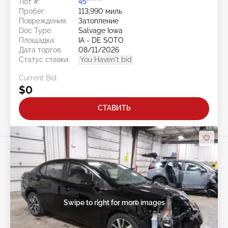
Лот #:
45******
Пробег:
113,990 миль
Повреждения:
Затопление
Doc Type:
Salvage Iowa
Площадка:
IA - DE SOTO
Дата торгов:
08/11/2026
Статус ставки:
You Haven't bid
Current Bid:
$0
СТАВИТЬ
Swipe to right for more images