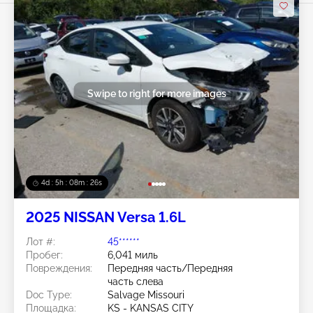
Swipe to right for more images
4d : 5h : 08m : 24s
2025 NISSAN Versa 1.6L
Лот #:
45******
Пробег:
6,041 миль
Повреждения:
Передняя часть/Передняя
часть слева
Doc Type:
Salvage Missouri
Площадка:
KS - KANSAS CITY