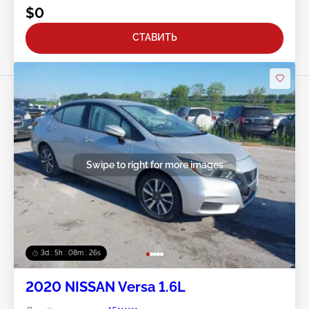
$0
СТАВИТЬ
Swipe to right for more images
3d : 5h : 08m : 24s
2020 NISSAN Versa 1.6L