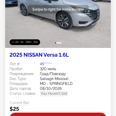
Swipe to right for more images
2d : 5h : 08m : 24s
2025 NISSAN Versa 1.6L
Лот #:
45******
Пробег:
320 миль
Повреждения:
Град/Повсюду
Doc Type:
Salvage Missouri
Площадка:
MO - SPRINGFIELD
Дата торгов:
08/10/2026
Статус ставки:
You Haven't bid
Current Bid:
$25