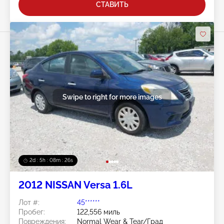
СТАВИТЬ
Swipe to right for more images
2d : 5h : 08m : 24s
2012 NISSAN Versa 1.6L
Лот #:
45******
Пробег:
122,556 миль
Повреждения:
Normal Wear & Tear/Град