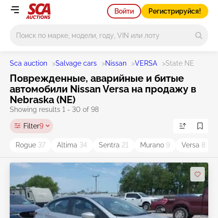
Войти
Регистрируйся!
Main search
Sca auction
>
Salvage cars
>
Nissan
>
VERSA
>
State NE
Поврежденные, аварийные и битые
автомобили Nissan Versa на продажу в
Nebraska (NE)
Showing results 1 - 30 of 98
Filter
9
Rogue
37
Altima
34
Sentra
21
Murano
9
Versa
8