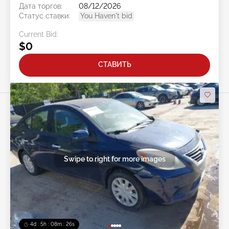
Дата торгов:
08/12/2026
Статус ставки:
You Haven't bid
Current Bid:
$0
СТАВИТЬ
Swipe to right for more images
4d : 5h : 08m : 24s