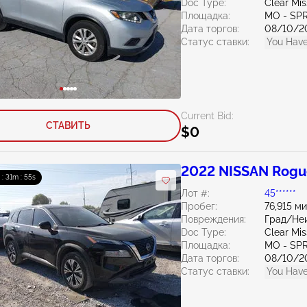
Doc Type:
Clear Mis
Площадка:
MO - SP
Дата торгов:
08/10/2
Статус ставки:
You Have
Current Bid:
СТАВИТЬ
$0
2022 NISSAN Rogue
 : 31m : 54s
Лот #:
45******
Пробег:
76,915 м
Повреждения:
Град/Не
Doc Type:
Clear Mis
Площадка:
MO - SP
Дата торгов:
08/10/2
Статус ставки:
You Have