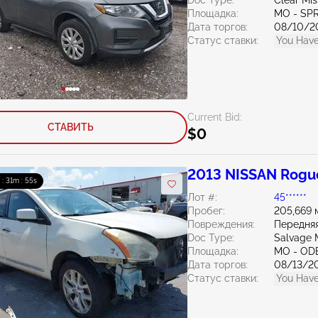
Doc Type:
Clear Mis
Площадка:
MO - SP
Дата торгов:
08/10/2
Статус ставки:
You Have
Current Bid:
СТАВИТЬ
$0
2013 NISSAN Rogue
 : 31m : 54s
Лот #:
45******
Пробег:
205,669 
Повреждения:
Передняя
Doc Type:
Salvage M
Площадка:
MO - OD
Дата торгов:
08/13/2
Статус ставки:
You Have