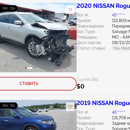
2020 NISSAN Rogu
 : 31m : 54s
Лот #:
45******
Пробег:
115,809 
Повреждения:
Передняя
Doc Type:
Salvage M
Площадка:
MO - KA
Дата торгов:
08/13/2
Статус ставки:
You Have
Current Bid:
СТАВИТЬ
$0
2019 NISSAN Rogue
 : 31m : 54s
Лот #:
45******
Пробег:
131,708 
Повреждения:
Задняя ч
Doc Type:
Salvage M