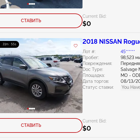
Current Bid:
СТАВИТЬ
$0
2018 NISSAN Rogue
 : 31m : 54s
Лот #:
45******
Пробег:
98,523 м
Повреждения:
Передняя
Doc Type:
Salvage M
Площадка:
MO - OD
Дата торгов:
08/13/2
Статус ставки:
You Have
Current Bid:
СТАВИТЬ
$0