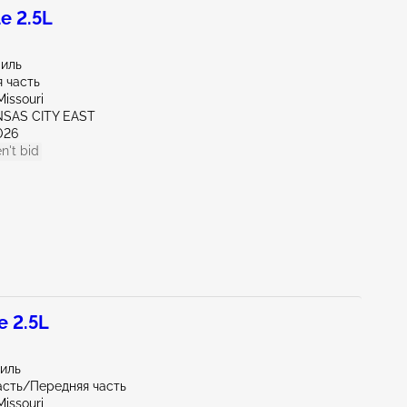
e 2.5L
миль
 часть
issouri
NSAS CITY EAST
026
n't bid
 2.5L
миль
асть/Передняя часть
issouri