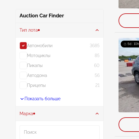
Auction Car Finder
Тип лота
5d : 10h
Автомобили
3685
Мотоциклы
85
Пикапы
60
Автодома
56
Прицепы
21
Показать больше
Марка
Поиск