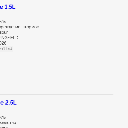
 1.5L
иль
вреждение штормом
souri
RINGFIELD
026
n't bid
e 2.5L
иль
известно