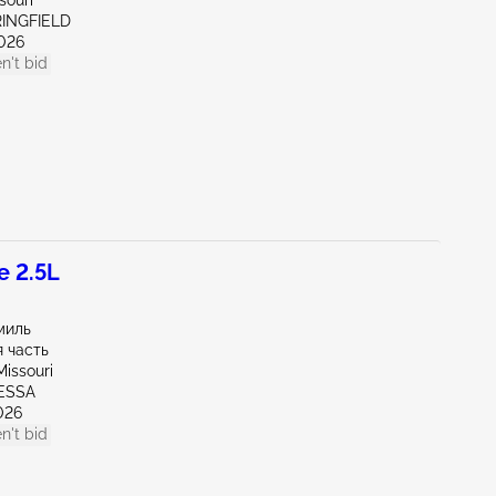
souri
RINGFIELD
026
n't bid
 2.5L
миль
 часть
issouri
ESSA
026
n't bid