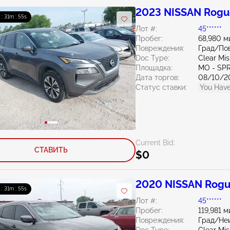
2023 NISSAN Rogue
 : 31m : 54s
Лот #:
45******
Пробег:
68,980 м
Повреждения:
Град/По
Doc Type:
Clear Mis
Площадка:
MO - SP
Дата торгов:
08/10/2
Статус ставки:
You Have
Current Bid:
СТАВИТЬ
$0
2020 NISSAN Rogu
 : 31m : 54s
Лот #:
45******
Пробег:
119,981 м
Повреждения:
Град/Не