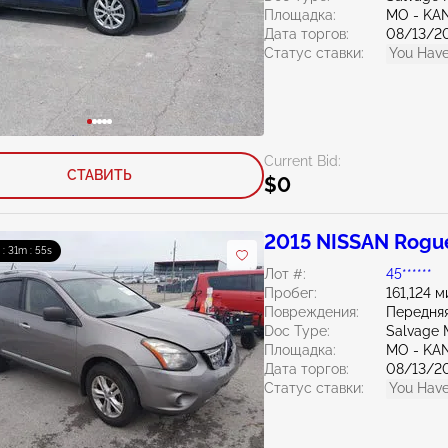
Площадка:
MO - KA
Дата торгов:
08/13/2
Статус ставки:
You Have
Current Bid:
СТАВИТЬ
$0
2015 NISSAN Rogue
 : 31m : 54s
Лот #:
45******
Пробег:
161,124 м
Повреждения:
Передняя
Doc Type:
Salvage M
Площадка:
MO - KA
Дата торгов:
08/13/2
Статус ставки:
You Have