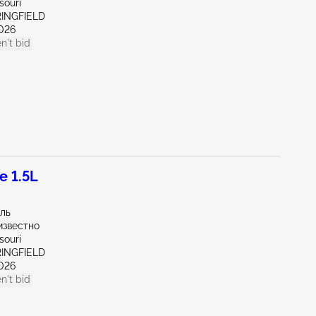
souri
RINGFIELD
026
n't bid
 1.5L
иль
известно
souri
RINGFIELD
026
n't bid