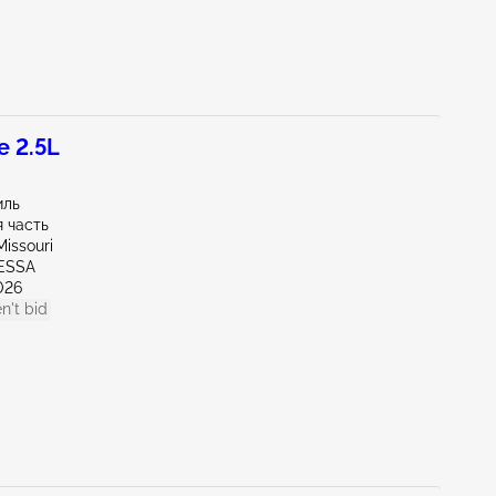
 2.5L
иль
 часть
issouri
ESSA
026
n't bid