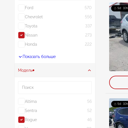
Ford
570
5d : 10h
Chevrolet
556
Toyota
337
Nissan
273
Honda
222
Показать больше
Модель
Поиск
Altima
56
5d : 10h
Sentra
52
Rogue
46