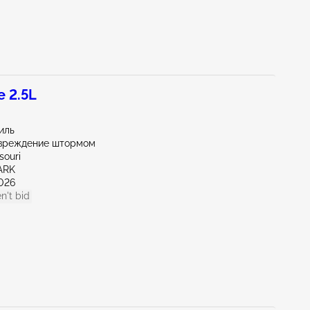
 2.5L
миль
вреждение штормом
souri
ARK
026
n't bid