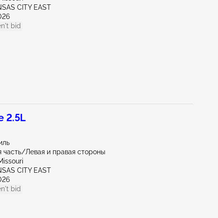
NSAS CITY EAST
026
n't bid
 2.5L
иль
 часть/Левая и правая стороны
issouri
NSAS CITY EAST
026
n't bid