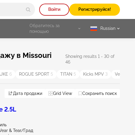
Войти
Регистрируйся!
Обратитесь за
Russian
selected
помощью
жу в Missouri
Showing results 1 - 30 of
46
JUKE
6
ROGUE SPORT
5
TITAN
5
Kicks MPV
3
Versa No
Дата продажи
Grid View
Сохранить поиск
 2.5L
миль
ear & Tear/Град