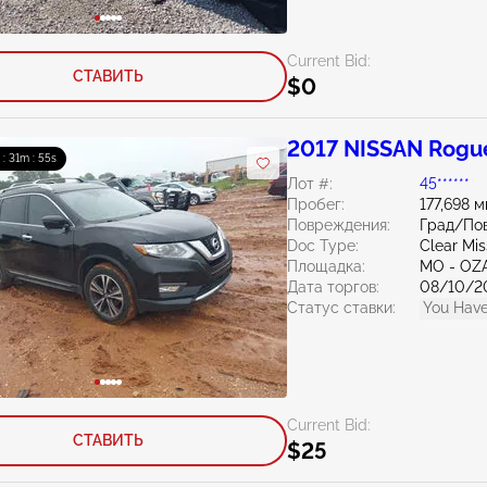
Current Bid:
СТАВИТЬ
$0
2017 NISSAN Rogue
 : 31m : 54s
Лот #:
45******
Пробег:
177,698 
Повреждения:
Град/По
Doc Type:
Clear Mis
Площадка:
MO - OZ
Дата торгов:
08/10/2
Статус ставки:
You Have
Current Bid:
СТАВИТЬ
$25