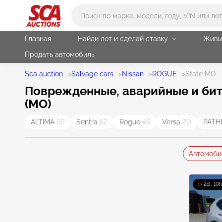
Main search
Главная
Найди лот и сделай ставку
Живы
Продать автомобиль
Sca auction
>
Salvage cars
>
Nissan
>
ROGUE
>
State MO
Поврежденные, аварийные и биты
(MO)
ALTIMA
56
Sentra
52
Rogue
46
Versa
20
PATH
Автомоби
2d : 10h