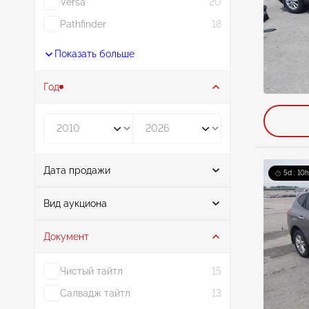
Versa
20
Pathfinder
18
Показать больше
Год
Год от
Год до
Дата продажи
5d : 10h
От
До
Вид аукциона
Документ
Аукцион
46
Чистый тайтл
15
Салвадж тайтл
13