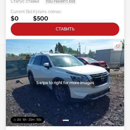
Статус ставки:
You Haven't bid
Current Bid:
Купить сейчас
$0
$500
СТАВИТЬ
Swipe to right for more images
2d : 6h : 21m : 53s