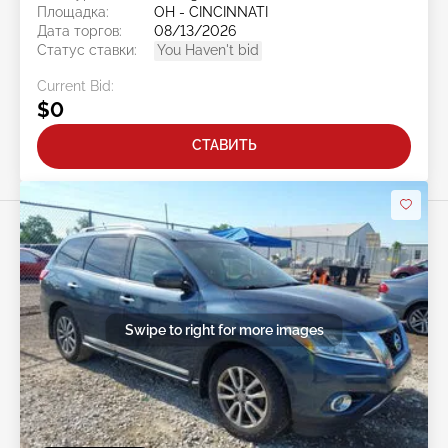
Площадка:
OH - CINCINNATI
Дата торгов:
08/13/2026
Статус ставки:
You Haven't bid
Current Bid:
$0
СТАВИТЬ
Swipe to right for more images