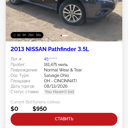
3d : 6h : 21m : 53s
2013 NISSAN Pathfinder 3.5L
Лот #:
45******
Пробег:
161,475 миль
Повреждения:
Normal Wear & Tear
Doc Type:
Salvage Ohio
Площадка:
OH - CINCINNATI
Дата торгов:
08/13/2026
Статус ставки:
You Haven't bid
Current Bid:
Купить сейчас
$0
$950
СТАВИТЬ