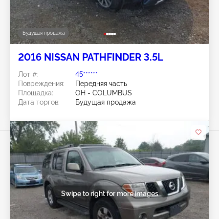
Будущая продажа
2016 NISSAN PATHFINDER 3.5L
Лот #:
45******
Повреждения:
Передняя часть
Площадка:
OH - COLUMBUS
Дата торгов:
Будущая продажа
Swipe to right for more images