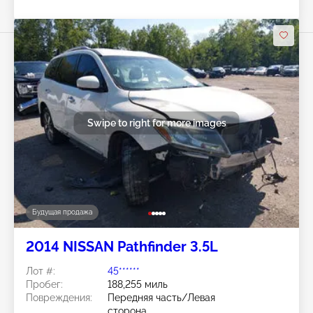
Swipe to right for more images
Будущая продажа
2014 NISSAN Pathfinder 3.5L
Лот #:
45******
Пробег:
188,255 миль
Повреждения:
Передняя часть/Левая
сторона