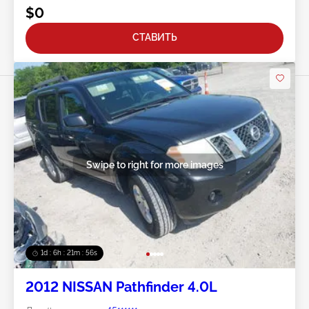
$0
СТАВИТЬ
Swipe to right for more images
1d : 6h : 21m : 53s
2012 NISSAN Pathfinder 4.0L