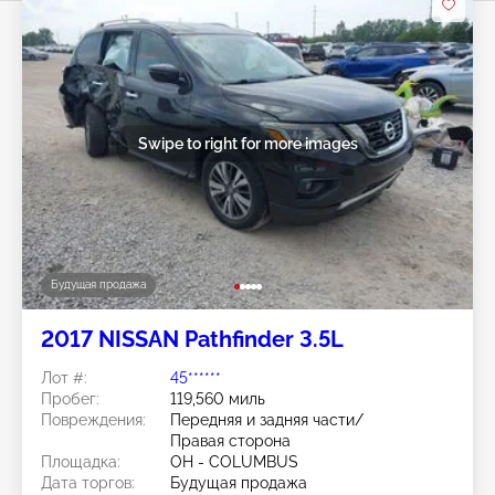
Swipe to right for more images
Будущая продажа
2017 NISSAN Pathfinder 3.5L
Лот #:
45******
Пробег:
119,560 миль
Повреждения:
Передняя и задняя части/
Правая сторона
Площадка:
OH - COLUMBUS
Дата торгов:
Будущая продажа