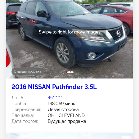
Swipe to right for more images
Будущая продажа
2016 NISSAN Pathfinder 3.5L
Лот #:
45******
Пробег:
148,069 миль
Повреждения:
Левая сторона
Площадка:
OH - CLEVELAND
Дата торгов:
Будущая продажа