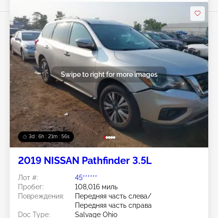
Swipe to right for more images
3d : 6h : 21m : 53s
2019 NISSAN Pathfinder 3.5L
Лот #:
45******
Пробег:
108,016 миль
Повреждения:
Передняя часть слева/
Передняя часть справа
Doc Type:
Salvage Ohio