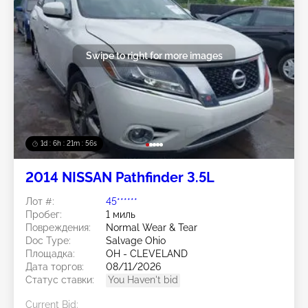
Swipe to right for more images
1d : 6h : 21m : 53s
2014 NISSAN Pathfinder 3.5L
Лот #:
45******
Пробег:
1 миль
Повреждения:
Normal Wear & Tear
Doc Type:
Salvage Ohio
Площадка:
OH - CLEVELAND
Дата торгов:
08/11/2026
Статус ставки:
You Haven't bid
Current Bid: