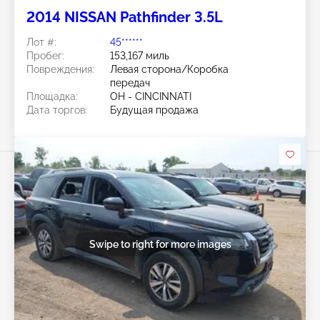
2014 NISSAN Pathfinder 3.5L
Лот #:
45******
Пробег:
153,167 миль
Повреждения:
Левая сторона/Коробка
передач
Площадка:
OH - CINCINNATI
Дата торгов:
Будущая продажа
Swipe to right for more images