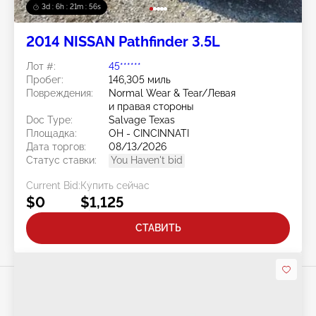
3d : 6h : 21m : 53s
2014 NISSAN Pathfinder 3.5L
Лот #:
45******
Пробег:
146,305 миль
Повреждения:
Normal Wear & Tear/Левая
и правая стороны
Doc Type:
Salvage Texas
Площадка:
OH - CINCINNATI
Дата торгов:
08/13/2026
Статус ставки:
You Haven't bid
Current Bid:
Купить сейчас
$0
$1,125
СТАВИТЬ