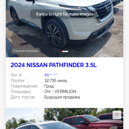
Swipe to right for more images
Будущая продажа
2024 NISSAN PATHFINDER 3.5L
Лот #:
45******
Пробег:
32,735 миль
Повреждения:
Град
Площадка:
OH - VERMILION
Дата торгов:
Будущая продажа