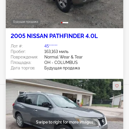
Будущая продажа
2005 NISSAN PATHFINDER 4.0L
Лот #:
45******
Пробег:
163,163 миль
Повреждения:
Normal Wear & Tear
Площадка:
OH - COLUMBUS
Дата торгов:
Будущая продажа
Swipe to right for more images