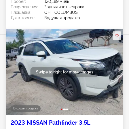
Пробег:
120,189 миль
Повреждения:
Задняя часть справа
Площадка:
OH - COLUMBUS
Дата торгов:
Будущая продажа
Swipe to right for more images
Будущая продажа
2023 NISSAN Pathfinder 3.5L