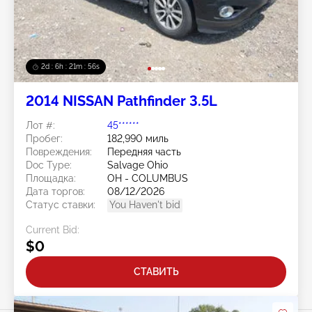
2d : 6h : 21m : 53s
2014 NISSAN Pathfinder 3.5L
Лот #:
45******
Пробег:
182,990 миль
Повреждения:
Передняя часть
Doc Type:
Salvage Ohio
Площадка:
OH - COLUMBUS
Дата торгов:
08/12/2026
Статус ставки:
You Haven't bid
Current Bid:
$0
СТАВИТЬ