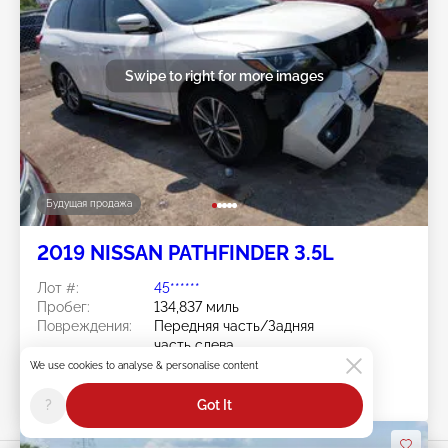
Swipe to right for more images
Будущая продажа
2019 NISSAN PATHFINDER 3.5L
Лот #:
45******
Пробег:
134,837 миль
Повреждения:
Передняя часть/Задняя
часть слева
Площадка:
OH - CLEVELAND
We use cookies to analyse & personalise content
Дата торгов:
Будущая продажа
?
Got It