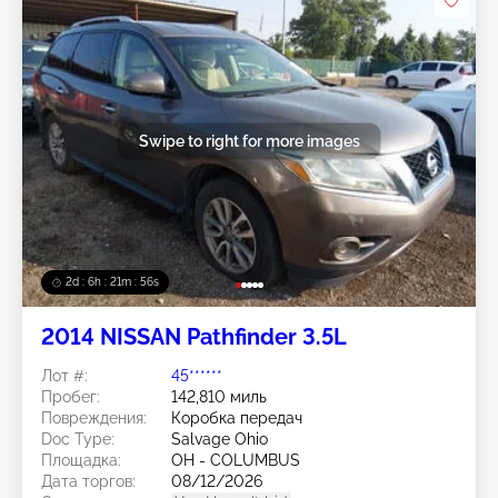
Swipe to right for more images
2d : 6h : 21m : 53s
2014 NISSAN Pathfinder 3.5L
Лот #:
45******
Пробег:
142,810 миль
Повреждения:
Коробка передач
Doc Type:
Salvage Ohio
Площадка:
OH - COLUMBUS
Дата торгов:
08/12/2026