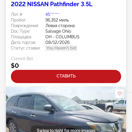
2022 NISSAN Pathfinder 3.5L
Лот #:
45******
Пробег:
96,352 миль
Повреждения:
Левая сторона
Doc Type:
Salvage Ohio
Площадка:
OH - COLUMBUS
Дата торгов:
08/12/2026
Статус ставки:
You Haven't bid
Current Bid:
$0
СТАВИТЬ
Swipe to right for more images