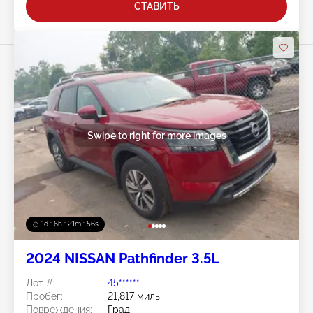
СТАВИТЬ
Swipe to right for more images
1d : 6h : 21m : 53s
2024 NISSAN Pathfinder 3.5L
Лот #:
45******
Пробег:
21,817 миль
Повреждения:
Град