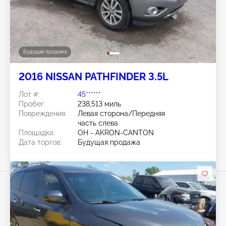
Будущая продажа
2016 NISSAN PATHFINDER 3.5L
Лот #:
45******
Пробег:
238,513 миль
Повреждения:
Левая сторона/Передняя
часть слева
Площадка:
OH - AKRON-CANTON
Дата торгов:
Будущая продажа