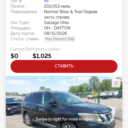
Лот #:
45******
Пробег:
202,053 миль
Повреждения:
Normal Wear & Tear/Задняя
часть справа
Doc Type:
Salvage Ohio
Площадка:
OH - DAYTON
Дата торгов:
08/11/2026
Статус ставки:
You Haven't bid
Current Bid:
Купить сейчас
$0
$1,025
СТАВИТЬ
Swipe to right for more images