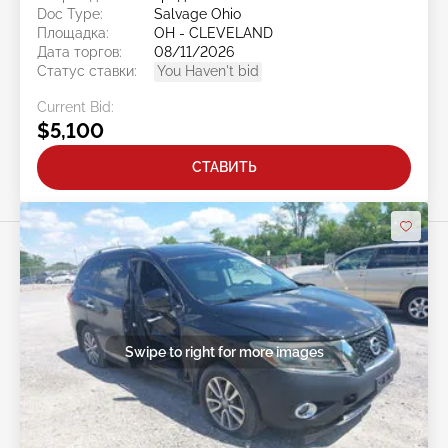
Doc Type:
Salvage Ohio
Площадка:
OH - CLEVELAND
Дата торгов:
08/11/2026
Статус ставки:
You Haven't bid
Current Bid:
$5,100
СТАВИТЬ
Swipe to right for more images