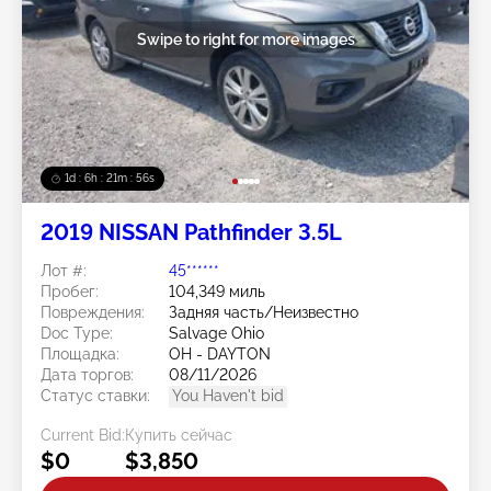
Swipe to right for more images
1d : 6h : 21m : 53s
2019 NISSAN Pathfinder 3.5L
Лот #:
45******
Пробег:
104,349 миль
Повреждения:
Задняя часть/Неизвестно
Doc Type:
Salvage Ohio
Площадка:
OH - DAYTON
Дата торгов:
08/11/2026
Статус ставки:
You Haven't bid
Current Bid:
Купить сейчас
$0
$3,850