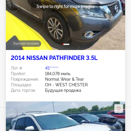
Swipe to right for more images
Будущая продажа
2014 NISSAN PATHFINDER 3.5L
Лот #:
45******
Пробег:
184,078 миль
Повреждения:
Normal Wear & Tear
Площадка:
OH - WEST CHESTER
Дата торгов:
Будущая продажа