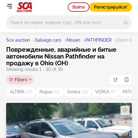
Войти
Регистрируйся!
Main search
Sca auction
>
Salvage cars
>
Nissan
>
PATHFINDER
>
State OH
Поврежденные, аварийные и битые
автомобили Nissan Pathfinder на
продажу в Ohio (OH)
Showing results 1 - 30 of 39
Filter
4
ALTIMA
151
Rogue
141
Sentra
116
VERSA
47
PATHF