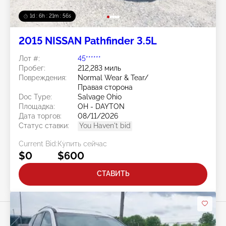
1d : 6h : 21m : 53s
2015 NISSAN Pathfinder 3.5L
Лот #:
45******
Пробег:
212,283 миль
Повреждения:
Normal Wear & Tear/
Правая сторона
Doc Type:
Salvage Ohio
Площадка:
OH - DAYTON
Дата торгов:
08/11/2026
Статус ставки:
You Haven't bid
Current Bid:
Купить сейчас
$0
$600
СТАВИТЬ