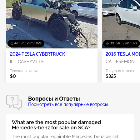
4d : 3h : 23m : 01s
3d : 5h : 23m : 01s
2024 TESLA CYBERTRUCK
2016 TESLA MO
IL - CASEYVILLE
CA - FREMONT
Текущая ставка:
Текущая ставка:
$0
$325
Вопросы и Ответы
Посмотреть все популярные вопросы
What are the most popular damaged
Mercedes-benz for sale on SCA?
The most popular repairable Mercedes-benz we sell