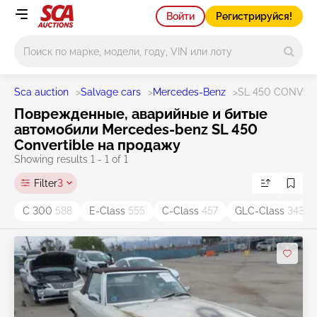
Войти
Регистрируйся!
Main search
Sca auction
>
Salvage cars
>
Mercedes-Benz
>
SL 450 CONVER
Поврежденные, аварийные и битые
автомобили Mercedes-benz SL 450
Convertible на продажу
Showing results 1 - 1 of 1
Filter
3
C 300
588
E-Class
555
C-Class
457
GLC-Class
343