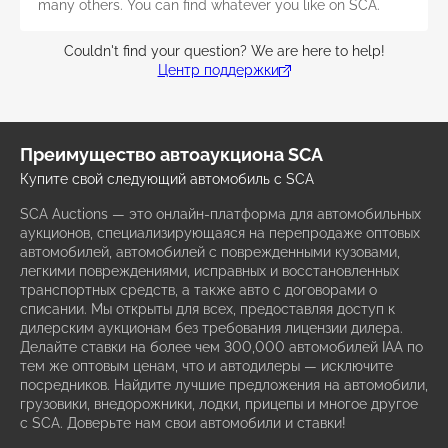
many others. You can find whatever you like on SCA.
Couldn't find your question? We are here to help!
Центр поддержки
Преимущество автоаукциона SCA
Купите свой следующий автомобиль с SCA
SCA Auctions — это онлайн-платформа для автомобильных
аукционов, специализирующаяся на перепродаже оптовых
автомобилей, автомобилей с поврежденными кузовами,
легкими повреждениями, исправных и восстановленных
транспортных средств, а также авто с договорами о
списании. Мы открыты для всех, предоставляя доступ к
дилерским аукционам без требования лицензии дилера.
Делайте ставки на более чем 300,000 автомобилей IAA по
тем же оптовым ценам, что и автодилеры — исключите
посредников. Найдите лучшие предложения на автомобили,
грузовики, внедорожники, лодки, прицепы и многое другое
с SCA. Доверьте нам свои автомобили и ставки!