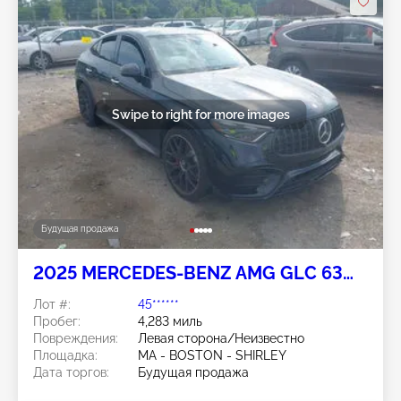
Swipe to right for more images
Будущая продажа
2025 MERCEDES-BENZ AMG GLC 63
COUPE 2.0L
Лот #:
45******
Пробег:
4,283 миль
Повреждения:
Левая сторона/Неизвестно
Площадка:
MA - BOSTON - SHIRLEY
Дата торгов:
Будущая продажа