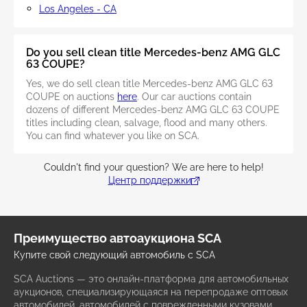
Los Angeles - CA
Do you sell clean title Mercedes-benz AMG GLC
63 COUPE?
Yes, we do sell clean title Mercedes-benz AMG GLC 63
COUPE on auctions
here
. Our car auctions contain
dozens of different Mercedes-benz AMG GLC 63 COUPE
titles including clean, salvage, flood and many others.
You can find whatever you like on SCA.
Couldn't find your question? We are here to help!
Центр поддержки
Преимущество автоаукциона SCA
Купите свой следующий автомобиль с SCA
SCA Auctions — это онлайн-платформа для автомобильных
аукционов, специализирующаяся на перепродаже оптовых
автомобилей, автомобилей с поврежденными кузовами,