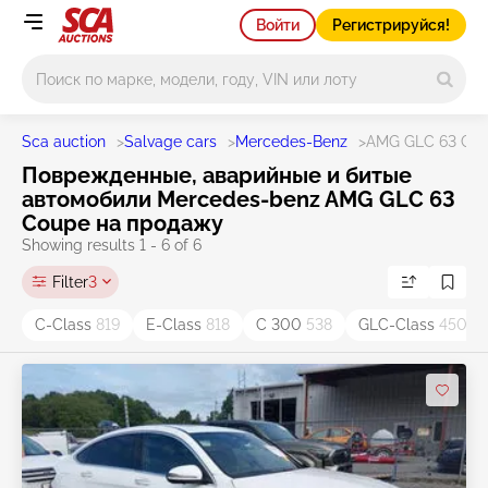
Войти
Регистрируйся!
Main search
Sca auction
>
Salvage cars
>
Mercedes-Benz
>
AMG GLC 63 CO
Поврежденные, аварийные и битые
автомобили Mercedes-benz AMG GLC 63
Coupe на продажу
Showing results 1 - 6 of 6
Filter
3
C-Class
819
E-Class
818
C 300
538
GLC-Class
450