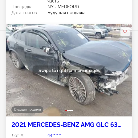
часть
Площадка:
NY - MEDFORD
Дата торгов:
Будущая продажа
Swipe to right for more images
Будущая продажа
2021 MERCEDES-BENZ AMG GLC 63
COUPE 4L V8 N
Лот #:
44******