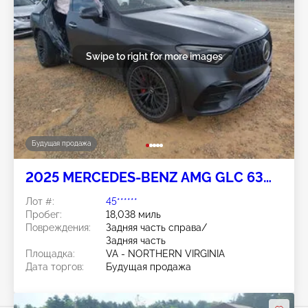
Swipe to right for more images
Будущая продажа
2025 MERCEDES-BENZ AMG GLC 63
COUPE 2.0L
Лот #:
45******
Пробег:
18,038 миль
Повреждения:
Задняя часть справа/
Задняя часть
Площадка:
VA - NORTHERN VIRGINIA
Дата торгов:
Будущая продажа