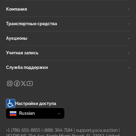
Компания
Транспортные средства
Аукционы
Учетная запись
Служба поддержки
Настройки доступа
Change language
selected
Russian
+1 (786) 655-8855
|
(888) 364-7184
|
support@sca.auction
|