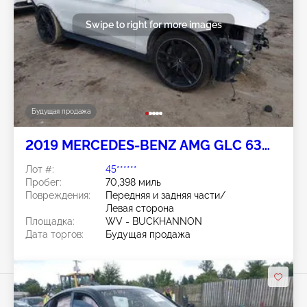
Swipe to right for more images
Будущая продажа
2019 MERCEDES-BENZ AMG GLC 63
COUPE 4L V8 FI DOHC 32V NF4
Лот #:
45******
Пробег:
70,398 миль
Повреждения:
Передняя и задняя части/
Левая сторона
Площадка:
WV - BUCKHANNON
Дата торгов:
Будущая продажа