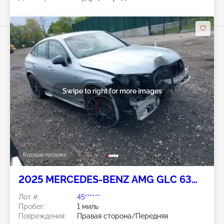
Swipe to right for more images
Будущая продажа
2025 MERCEDES-BENZ AMG GLC 63
COUPE 2.0L
Лот #:
45******
Пробег:
1 миль
Повреждения:
Правая сторона/Передняя