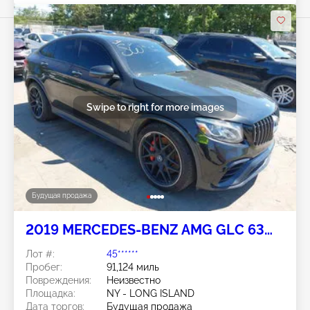
Swipe to right for more images
Будущая продажа
2019 MERCEDES-BENZ AMG GLC 63
COUPE 4L V8 FI DOHC 32V NF4
Лот #:
45******
Пробег:
91,124 миль
Повреждения:
Неизвестно
Площадка:
NY - LONG ISLAND
Дата торгов:
Будущая продажа