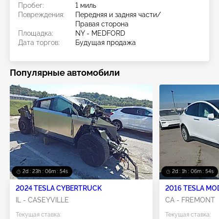
Пробег:
1 миль
Повреждения:
Передняя и задняя части/
Правая сторона
Площадка:
NY - MEDFORD
Дата торгов:
Будущая продажа
Популярные автомобили
2d : 23h : 06m : 53s
2d : 1h : 06m : 53s
2024 TESLA CYBERTRUCK
2016 TESLA MO
IL - CASEYVILLE
CA - FREMONT
Текущая ставка:
Текущая ставка: