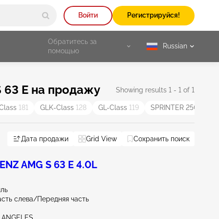
Войти
Регистрируйся!
Обратитесь за
Russian
selected
помощью
 63 E на продажу
Showing results 1 - 1 of 1
Class
181
GLK-Class
128
GL-Class
119
SPRINTER 2500
118
Дата продажи
Grid View
Сохранить поиск
NZ AMG S 63 E 4.0L
иль
асть слева/Передняя часть
S ANGELES