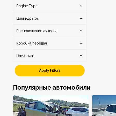
Engine Type
гибрид
1
Поиск
Цилиндра(ов)
Расположение аукиона
8
1
4.0L
1
Коробка передач
Поиск
Drive Train
Автоматическая
1
Awd
1
Apply Filters
CA - NORTH HOLLYWOOD
1
Показать больше
Популярные автомобили