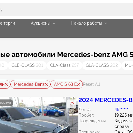
е торги
Аукционы
Начало работы
ые автомобили Mercedes-benz AMG S
40
GLE-CLASS
301
CLA-Class
257
GLA-CLASS
202
ML-
ли
Mercedes-Benz
AMG S 63 E
Reset All
2024 MERCEDES-BE
продажа
Лот #:
45******
Пробег:
19,225 м
Повреждения:
Задняя ч
справа
Площадка:
CA - LO