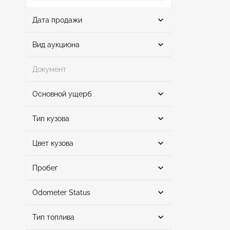
Дата продажи
От
До
Вид аукциона
Документ
Аукцион
1
Основной ущерб
Поиск
Тип кузова
Цвет кузова
Седан
1
Задняя часть слева
1
Поиск
Пробег
Odometer Status
серый
1
Mileage From
Mileage To
Тип топлива
актуальный
1