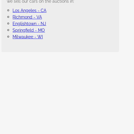
we sell our cars on the auctions in:
Los Angeles - CA
Richmond - VA
Englishtown - NJ
Springfield - MO
Milwaukee - WI