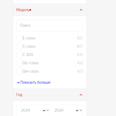
Модель
Поиск
E-class
810
C-class
807
C 300
545
Glc-class
452
Gle-class
423
Показать больше
Год
Год от
Год до