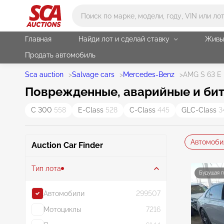
Main search
Главная
Найди лот и сделай ставку
Живы
Продать автомобиль
Sca auction
>
Salvage cars
>
Mercedes-Benz
>
AMG S 63 E
Поврежденные, аварийные и бит
C 300
558
E-Class
528
C-Class
445
GLC-Class
3
Автомоби
Auction Car Finder
Тип лота
Будущая 
Автомобили
299507
Мотоциклы
7216