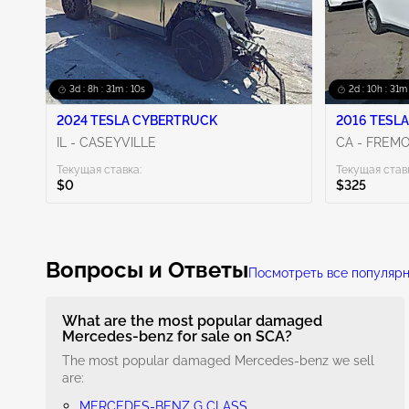
3d : 8h : 31m : 09s
2d : 10h : 31m
2024 TESLA CYBERTRUCK
2016 TESLA
IL - CASEYVILLE
CA - FREM
Текущая ставка:
Текущая став
$0
$325
Вопросы и Ответы
Посмотреть все популяр
What are the most popular damaged
Mercedes-benz for sale on SCA?
The most popular damaged Mercedes-benz we sell
are:
MERCEDES-BENZ G CLASS