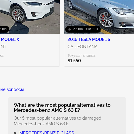
 : 09s
3d : 10h : 31m : 09s
 MODEL X
2015 TESLA MODEL S
ONT
CA - FONTANA
ка:
Текущая ставка:
$1,550
ные вопросы
What are the most popular alternatives to
Mercedes-benz AMG S 63 E?
Our 5 most popular alternatives to damaged
Mercedes-benz AMG S 63 E:
MERCEDES-BENZ E CLASS