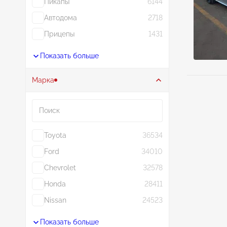
Пикапы
6144
Автодома
2718
Прицепы
1431
Показать больше
Марка
Поиск
Toyota
36534
Ford
34010
Chevrolet
32578
Honda
28411
Nissan
24523
Показать больше