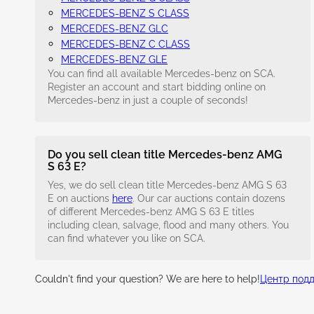
MERCEDES-BENZ S CLASS
MERCEDES-BENZ GLC
MERCEDES-BENZ C CLASS
MERCEDES-BENZ GLE
You can find all available Mercedes-benz on SCA.
Register an account and start bidding online on
Mercedes-benz in just a couple of seconds!
Do you sell clean title Mercedes-benz AMG
S 63 E?
Yes, we do sell clean title Mercedes-benz AMG S 63
E on auctions
here
. Our car auctions contain dozens
of different Mercedes-benz AMG S 63 E titles
including clean, salvage, flood and many others. You
can find whatever you like on SCA.
Couldn't find your question? We are here to help!
Центр под