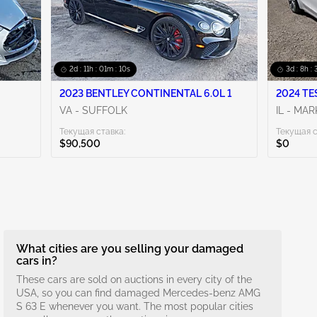
2d : 11h : 01m : 09s
3d : 8h :
2023 BENTLEY CONTINENTAL 6.0L 1
2024 TE
VA - SUFFOLK
IL - MA
Текущая ставка:
Текущая с
$90,500
$0
What cities are you selling your damaged
cars in?
These cars are sold on auctions in every city of the
USA, so you can find damaged Mercedes-benz AMG
S 63 E whenever you want. The most popular cities