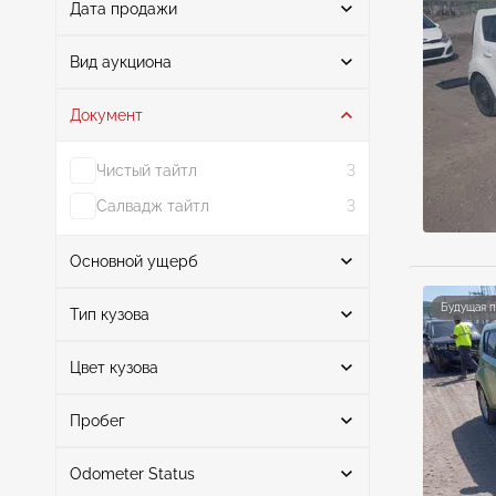
Дата продажи
От
До
Вид аукциона
Документ
Аукцион
13
Чистый тайтл
3
Салвадж тайтл
3
Основной ущерб
Поиск
Будущая 
Тип кузова
Цвет кузова
Хэтчбек
13
Normal Wear & Tear
5
Поиск
Передняя часть
3
Пробег
Передняя и задняя части
2
Odometer Status
Передняя часть слева
серый
2
4