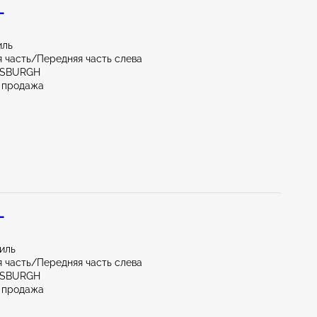
L
иль
 часть/Передняя часть слева
TTSBURGH
 продажа
L
миль
 часть/Передняя часть слева
TTSBURGH
 продажа