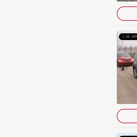
2d : 20