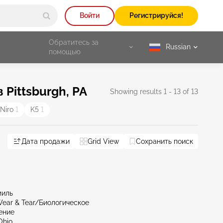
Войти
Регистрируйся!
Обратитесь за
Russian
selected
помощью
Pittsburgh, PA
Showing results 1 - 13 of 13
Niro
1
K5
1
Дата продажи
Grid View
Сохранить поиск
миль
ear & Tear/Биологическое
ение
Ohio