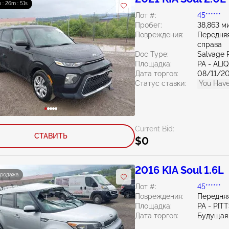
h : 26m : 50s
Лот #:
45******
Пробег:
38,863 м
Повреждения:
Передняя
справа
Doc Type:
Salvage 
Площадка:
PA - ALI
Дата торгов:
08/11/2
Статус ставки:
You Have
Current Bid:
СТАВИТЬ
$0
2016 KIA Soul 1.6L
продажа
Лот #:
45******
Повреждения:
Передняя
Площадка:
PA - PI
Дата торгов:
Будущая