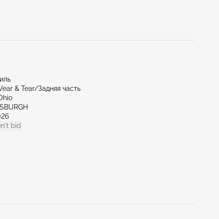
миль
ear & Tear/Задняя часть
Ohio
TTSBURGH
026
n't bid