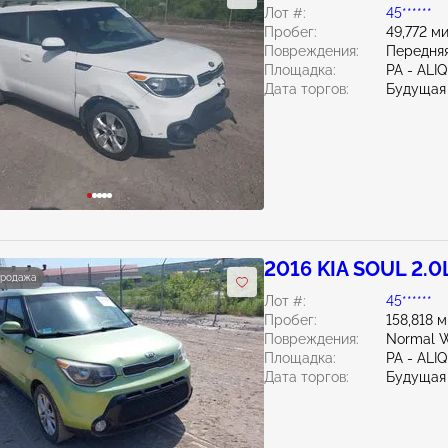
Лот #:
45******
Пробег:
49,772 м
Повреждения:
Передняя
Площадка:
PA - ALI
Дата торгов:
Будущая
2016 KIA SOUL 2.0
продажа
Лот #:
45******
Пробег:
158,818 
Повреждения:
Normal W
Площадка:
PA - ALI
Дата торгов:
Будущая