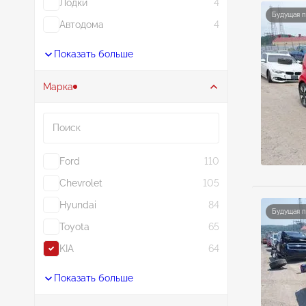
Лодки
4
Будущая 
Автодома
4
Показать больше
Марка
Поиск
Ford
110
Chevrolet
105
Hyundai
84
Будущая 
Toyota
65
KIA
64
Показать больше