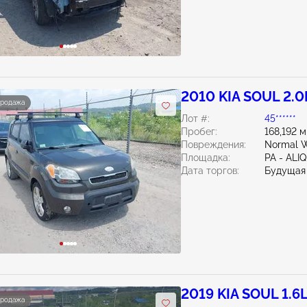
2010 KIA SOUL 2.0
продажа
Лот #:
45******
Пробег:
168,192 
Повреждения:
Normal W
Площадка:
PA - ALI
Дата торгов:
Будущая
2019 KIA SOUL 1.6
продажа