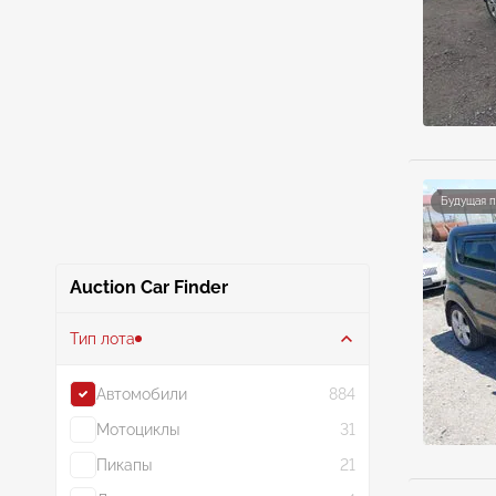
Будущая 
Auction Car Finder
Тип лота
Автомобили
884
Мотоциклы
31
Пикапы
21