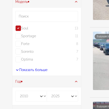
Модель
Поиск
Soul
13
Sportage
11
Будущая 
Forte
8
Sorento
7
Optima
7
Показать больше
Год
Год от
Год до
Будущая 