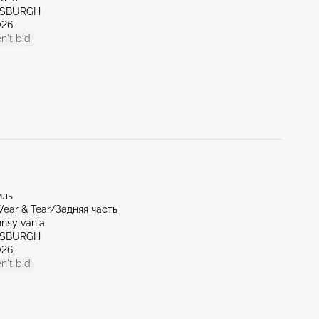
TTSBURGH
026
n't bid
иль
ear & Tear/Задняя часть
nnsylvania
TTSBURGH
026
n't bid