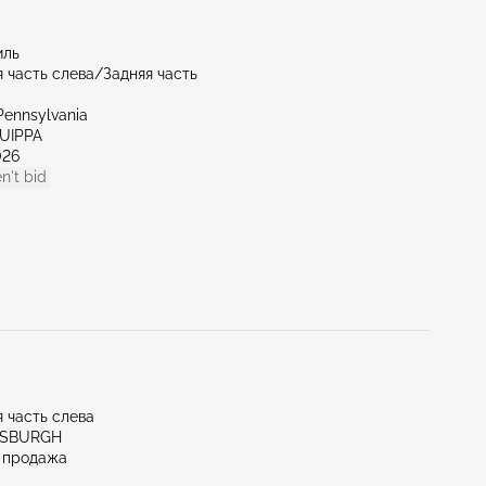
иль
 часть слева/Задняя часть
Pennsylvania
QUIPPA
026
n't bid
 часть слева
TTSBURGH
 продажа