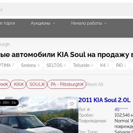
е торги
Аукционы
Начало работы
burgh
е автомобили KIA Soul на продажу в 
PTIMA
7
Sedona
4
SELTOS
4
Telluride
4
K4
3
RIO
1
ли
KIA
SOUL
PA - Pittsburgh
Reset All
2011 KIA Soul 2.0L
h : 26m : 50s
Лот #:
45******
Пробег:
102,546 
Повреждения:
Normal W
поврежд
Doc Type:
Salvage 