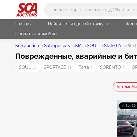
Main search
Главная
Найди лот и сделай ставку
Живы
Продать автомобиль
Sca auction
>
Salvage cars
>
KIA
>
SOUL
>
State PA
>
Pitts
Поврежденные, аварийные и биты
SOUL
13
SPORTAGE
11
Forte
8
SORENTO
7
O
Автомоби
2d : 20