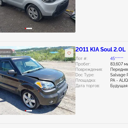
2011 KIA Soul 2.0L
продажа
Лот #:
45******
Пробег:
83,607 м
Повреждения:
Передняя
Doc Type:
Salvage 
Площадка:
PA - ALI
Дата торгов:
Будущая