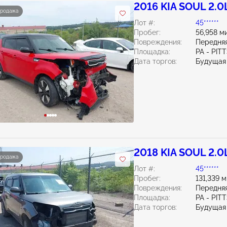
2016 KIA SOUL 2.0
продажа
Лот #:
45******
Пробег:
56,958 м
Повреждения:
Передняя
Площадка:
PA - PI
Дата торгов:
Будущая
2018 KIA SOUL 2.0
продажа
Лот #:
45******
Пробег:
131,339 
Повреждения:
Передняя
Площадка:
PA - PI
Дата торгов:
Будущая