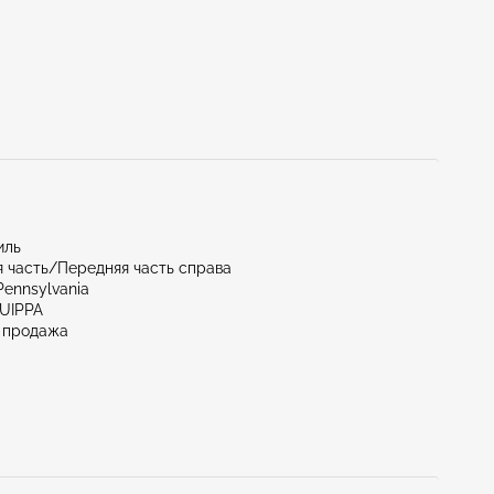
иль
 часть/Передняя часть справа
Pennsylvania
QUIPPA
 продажа