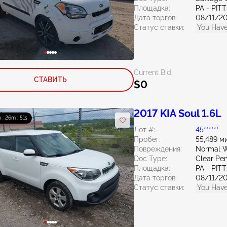
Площадка:
PA - PI
Дата торгов:
08/11/2
Статус ставки:
You Have
Current Bid:
СТАВИТЬ
$0
2017 KIA Soul 1.6L
h : 26m : 50s
Лот #:
45******
Пробег:
55,489 м
Повреждения:
Normal W
Doc Type:
Clear Pe
Площадка:
PA - PI
Дата торгов:
08/11/2
Статус ставки:
You Have