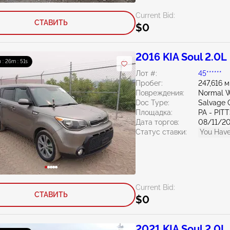
Current Bid:
СТАВИТЬ
$0
2016 KIA Soul 2.0L
h : 26m : 50s
Лот #:
45******
Пробег:
247,616 
Повреждения:
Normal W
Doc Type:
Salvage 
Площадка:
PA - PI
Дата торгов:
08/11/2
Статус ставки:
You Have
Current Bid:
СТАВИТЬ
$0
2021 KIA Soul 2.0L