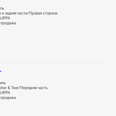
иль
 и задняя части/Правая сторона
QUIPPA
 продажа
L
миль
ear & Tear/Передняя часть
QUIPPA
 продажа