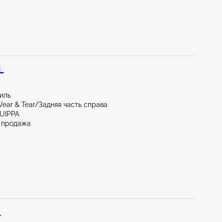
L
миль
ear & Tear/Задняя часть справа
QUIPPA
 продажа
L