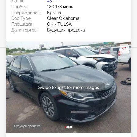
Лот #:
45******
Пробег:
120,173 миль
Повреждения:
Крыша
Doc Type:
Clear Oklahoma
Площадка:
OK - TULSA
Дата торгов:
Будущая продажа
Swipe to right for more images
Будущая продажа