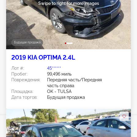
Swipe to right for more images
Будущая продажа
2019 KIA OPTIMA 2.4L
Лот #:
45******
Пробег:
99,496 миль
Повреждения:
Передняя часть/Передняя
часть справа
Площадка:
OK - TULSA
Дата торгов:
Будущая продажа