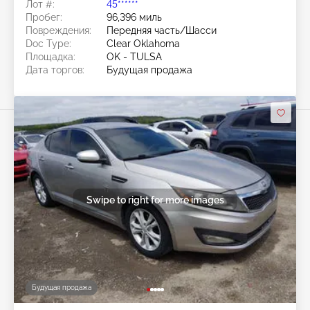
Лот #:
45******
Пробег:
96,396 миль
Повреждения:
Передняя часть/Шасси
Doc Type:
Clear Oklahoma
Площадка:
OK - TULSA
Дата торгов:
Будущая продажа
Swipe to right for more images
Будущая продажа