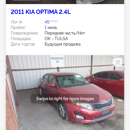
2011 KIA OPTIMA 2.4L
Лот #:
45******
Пробег:
1 миль
Повреждения:
Передняя часть/Нет
Площадка:
OK - TULSA
Дата торгов:
Будущая продажа
Swipe to right for more images