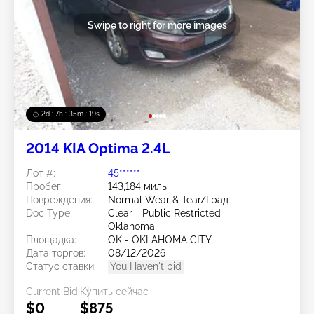
Swipe to right for more images
2d : 7h : 35m : 16s
2014 KIA Optima 2.4L
Лот #:
45******
Пробег:
143,184 миль
Повреждения:
Normal Wear & Tear/Град
Doc Type:
Clear - Public Restricted
Oklahoma
Площадка:
OK - OKLAHOMA CITY
Дата торгов:
08/12/2026
Статус ставки:
You Haven't bid
Current Bid:
Купить сейчас
$0
$875