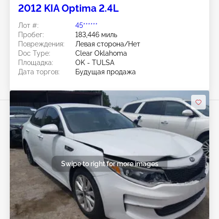
2012 KIA Optima 2.4L
Лот #:
45******
Пробег:
183,446 миль
Повреждения:
Левая сторона/Нет
Doc Type:
Clear Oklahoma
Площадка:
OK - TULSA
Дата торгов:
Будущая продажа
Swipe to right for more images