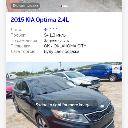
Будущая продажа
2015 KIA Optima 2.4L
Лот #:
45******
Пробег:
94,113 миль
Повреждения:
Задняя часть
Площадка:
OK - OKLAHOMA CITY
Дата торгов:
Будущая продажа
Swipe to right for more images