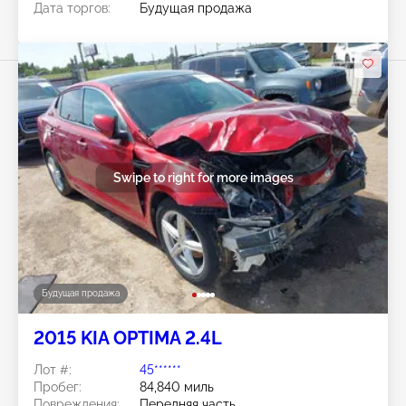
Дата торгов:
Будущая продажа
Swipe to right for more images
Будущая продажа
2015 KIA OPTIMA 2.4L
Лот #:
45******
Пробег:
84,840 миль
Повреждения:
Передняя часть