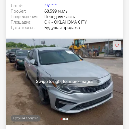
Лот #:
45******
Пробег:
68,599 миль
Повреждения:
Передняя часть
Площадка:
OK - OKLAHOMA CITY
Дата торгов:
Будущая продажа
Swipe to right for more images
Будущая продажа