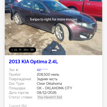
Swipe to right for more images
2d : 7h : 35m : 16s
2013 KIA Optima 2.4L
Лот #:
44******
Пробег:
208,500 миль
Повреждения:
Задняя часть
Doc Type:
Clear Oklahoma
Площадка:
OK - OKLAHOMA CITY
Дата торгов:
08/12/2026
Статус ставки:
You Haven't bid
Current Bid: