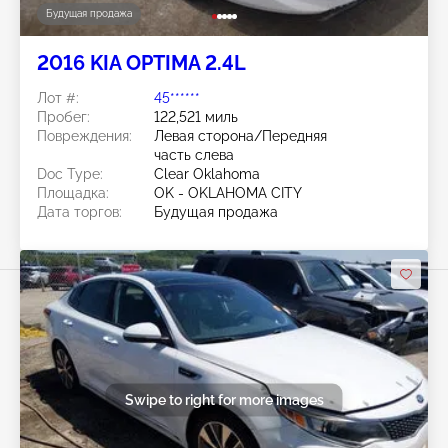
Будущая продажа
2016 KIA OPTIMA 2.4L
Лот #:
45******
Пробег:
122,521 миль
Повреждения:
Левая сторона/Передняя
часть слева
Doc Type:
Clear Oklahoma
Площадка:
OK - OKLAHOMA CITY
Дата торгов:
Будущая продажа
Swipe to right for more images