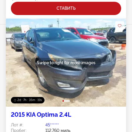
СТАВИТЬ
Swipe to right for more images
2d : 7h : 35m : 16s
2015 KIA Optima 2.4L
Лот #:
45******
Пробег:
112,760 миль