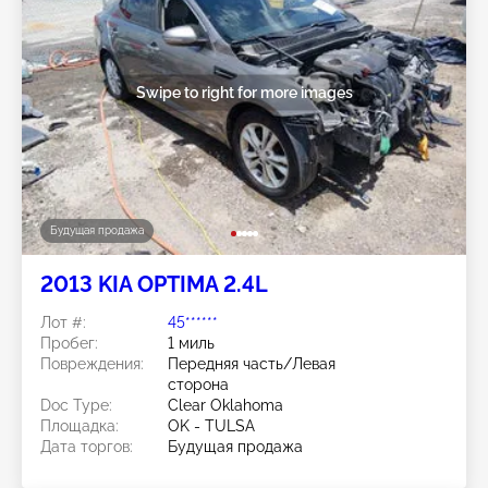
Swipe to right for more images
Будущая продажа
2013 KIA OPTIMA 2.4L
Лот #:
45******
Пробег:
1 миль
Повреждения:
Передняя часть/Левая
сторона
Doc Type:
Clear Oklahoma
Площадка:
OK - TULSA
Дата торгов:
Будущая продажа