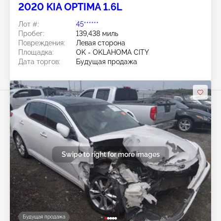
2020 KIA OPTIMA 1.6L
Лот #:
45******
Пробег:
139,438 миль
Повреждения:
Левая сторона
Площадка:
OK - OKLAHOMA CITY
Дата торгов:
Будущая продажа
Swipe to right for more images
Будущая продажа