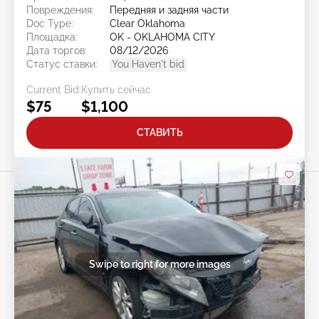
Повреждения:
Передняя и задняя части
Doc Type:
Clear Oklahoma
Площадка:
OK - OKLAHOMA CITY
Дата торгов:
08/12/2026
Статус ставки:
You Haven't bid
Current Bid:
Купить сейчас
$75
$1,100
СТАВИТЬ
Swipe to right for more images