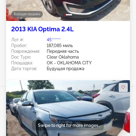
Будущая продажа
2013 KIA Optima 2.4L
Лот #:
45******
Пробег:
187,085 миль
Повреждения:
Передняя часть
Doc Type:
Clear Oklahoma
Площадка:
OK - OKLAHOMA CITY
Дата торгов:
Будущая продажа
Swipe to right for more images