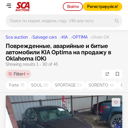
Войти
Регистрируйся!
Main search
Sca auction
>
Salvage cars
>
KIA
>
OPTIMA
>
State OK
Поврежденные, аварийные и битые
автомобили KIA Optima на продажу в
Oklahoma (OK)
Showing results 1 - 30 of 45
Filter
4
Forte
78
SOUL
66
SPORTAGE
53
SORENTO
45
OP