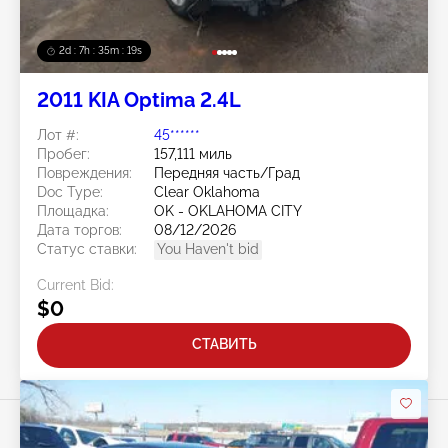
2d : 7h : 35m : 16s
2011 KIA Optima 2.4L
Лот #:
45******
Пробег:
157,111 миль
Повреждения:
Передняя часть/Град
Doc Type:
Clear Oklahoma
Площадка:
OK - OKLAHOMA CITY
Дата торгов:
08/12/2026
Статус ставки:
You Haven't bid
Current Bid:
$0
СТАВИТЬ