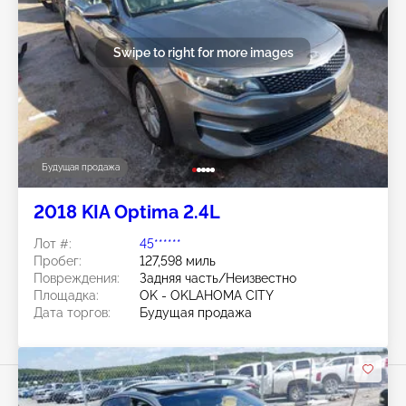
Swipe to right for more images
Будущая продажа
2018 KIA Optima 2.4L
Лот #:
45******
Пробег:
127,598 миль
Повреждения:
Задняя часть/Неизвестно
Площадка:
OK - OKLAHOMA CITY
Дата торгов:
Будущая продажа