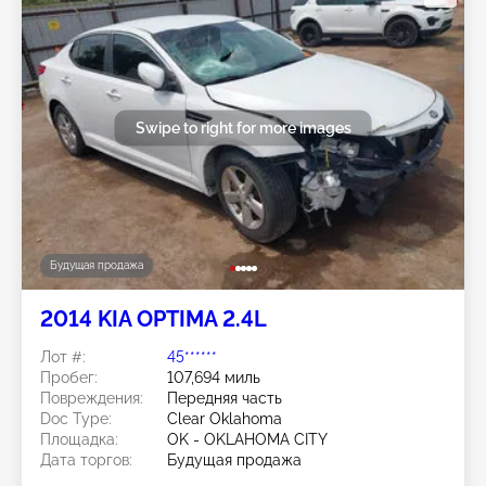
Swipe to right for more images
Будущая продажа
2014 KIA OPTIMA 2.4L
Лот #:
45******
Пробег:
107,694 миль
Повреждения:
Передняя часть
Doc Type:
Clear Oklahoma
Площадка:
OK - OKLAHOMA CITY
Дата торгов:
Будущая продажа