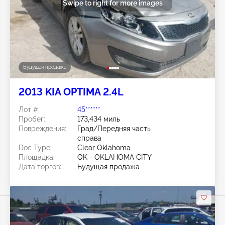
Swipe to right for more images
Будущая продажа
2013 KIA OPTIMA 2.4L
Лот #:
45******
Пробег:
173,434 миль
Повреждения:
Град/Передняя часть
справа
Doc Type:
Clear Oklahoma
Площадка:
OK - OKLAHOMA CITY
Дата торгов:
Будущая продажа