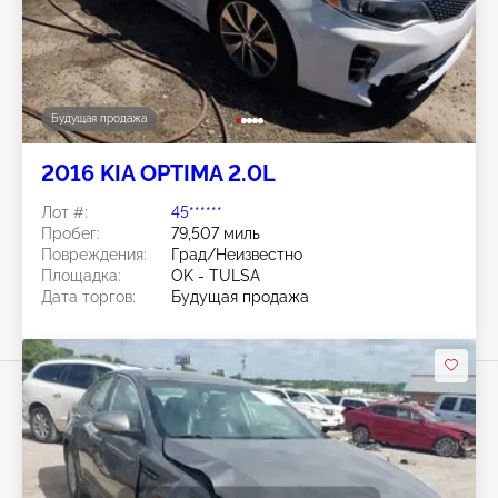
Будущая продажа
2016 KIA OPTIMA 2.0L
Лот #:
45******
Пробег:
79,507 миль
Повреждения:
Град/Неизвестно
Площадка:
OK - TULSA
Дата торгов:
Будущая продажа