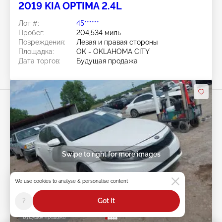
2019 KIA OPTIMA 2.4L
Лот #:
45******
Пробег:
204,534 миль
Повреждения:
Левая и правая стороны
Площадка:
OK - OKLAHOMA CITY
Дата торгов:
Будущая продажа
Swipe to right for more images
We use cookies to analyse & personalise content
?
Got It
Будущая продажа