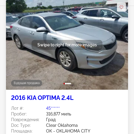
Swipe to right for more images
Будущая продажа
2016 KIA OPTIMA 2.4L
Лот #:
45******
Пробег:
316,877 миль
Повреждения:
Град
Doc Type:
Clear Oklahoma
Площадка:
OK - OKLAHOMA CITY