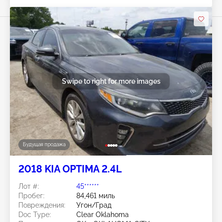
Swipe to right for more images
Будущая продажа
2018 KIA OPTIMA 2.4L
Лот #:
45******
Пробег:
84,461 миль
Повреждения:
Угон/Град
Doc Type:
Clear Oklahoma