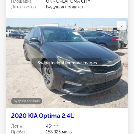
Площадка:
OK - OKLAHOMA CITY
Дата торгов:
Будущая продажа
Swipe to right for more images
Будущая продажа
2020 KIA Optima 2.4L
Лот #:
45******
Пробег:
158,325 миль