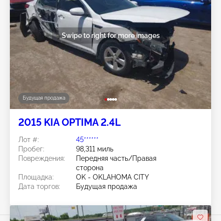
Swipe to right for more images
Будущая продажа
2015 KIA OPTIMA 2.4L
Лот #:
45******
Пробег:
98,311 миль
Повреждения:
Передняя часть/Правая
сторона
Площадка:
OK - OKLAHOMA CITY
Дата торгов:
Будущая продажа