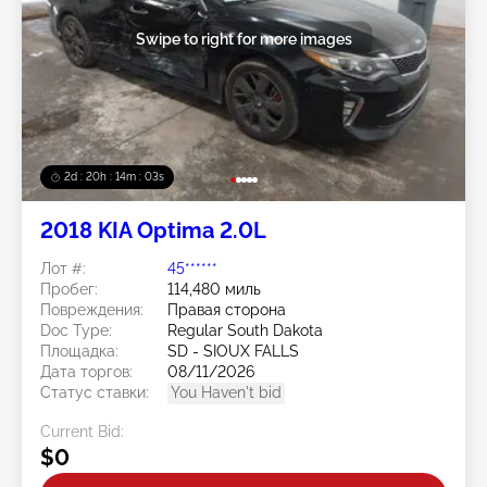
Swipe to right for more images
2d : 20h : 14m : 00s
2018 KIA Optima 2.0L
Лот #:
45******
Пробег:
114,480 миль
Повреждения:
Правая сторона
Doc Type:
Regular South Dakota
Площадка:
SD - SIOUX FALLS
Дата торгов:
08/11/2026
Статус ставки:
You Haven't bid
Current Bid:
$0