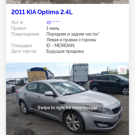
2011 KIA Optima 2.4L
Лот #:
45******
Пробег:
1 миль
Повреждения:
Передняя и задняя части/
Левая и правая стороны
Площадка:
ID - MERIDIAN
Дата торгов:
Будущая продажа
Swipe to right for more images