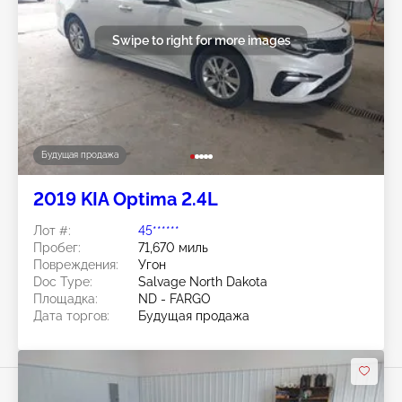
Swipe to right for more images
Будущая продажа
2019 KIA Optima 2.4L
Лот #:
45******
Пробег:
71,670 миль
Повреждения:
Угон
Doc Type:
Salvage North Dakota
Площадка:
ND - FARGO
Дата торгов:
Будущая продажа