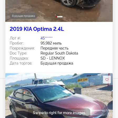
Будущая продажа
2019 KIA Optima 2.4L
Лот #:
45******
Пробег:
95,982 миль
Повреждения:
Передняя часть
Doc Type:
Regular South Dakota
Площадка:
SD - LENNOX
Дата торгов:
Будущая продажа
Swipe to right for more images