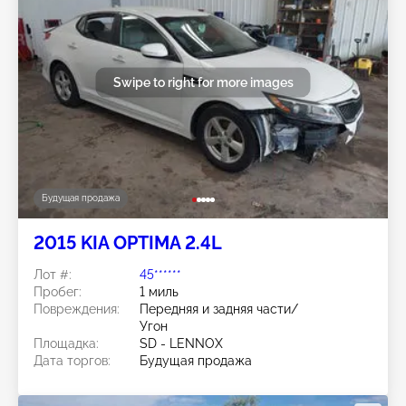
Swipe to right for more images
Будущая продажа
2015 KIA OPTIMA 2.4L
Лот #:
45******
Пробег:
1 миль
Повреждения:
Передняя и задняя части/
Угон
Площадка:
SD - LENNOX
Дата торгов:
Будущая продажа