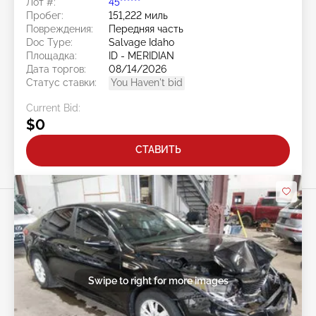
Лот #:
45******
Пробег:
151,222 миль
Повреждения:
Передняя часть
Doc Type:
Salvage Idaho
Площадка:
ID - MERIDIAN
Дата торгов:
08/14/2026
Статус ставки:
You Haven't bid
Current Bid:
$0
СТАВИТЬ
Swipe to right for more images