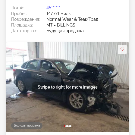
Лот #:
45******
Пробег:
147,771 миль
Повреждения:
Normal Wear & Tear/Град
Площадка:
MT - BILLINGS
Дата торгов:
Будущая продажа
Swipe to right for more images
Будущая продажа