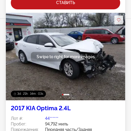
СТАВИТЬ
Swipe to right for more images
3d : 21h : 14m : 00s
2017 KIA Optima 2.4L
Лот #:
44******
Пробег:
94,792 миль
Повреждения:
Передняя часть/Задняя