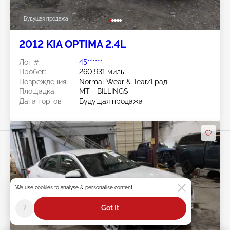
Будущая продажа
2012 KIA OPTIMA 2.4L
Лот #:
45******
Пробег:
260,931 миль
Повреждения:
Normal Wear & Tear/Град
Площадка:
MT - BILLINGS
Дата торгов:
Будущая продажа
We use cookies to analyse & personalise content
Swipe to right for more images
?
Got It