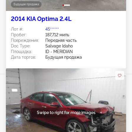
Будущая продажа
2014 KIA Optima 2.4L
Лот #:
45******
Пробег:
187,712 миль
Повреждения:
Передняя часть
Doc Type:
Salvage Idaho
Площадка:
ID - MERIDIAN
Дата торгов:
Будущая продажа
Swipe to right for more images