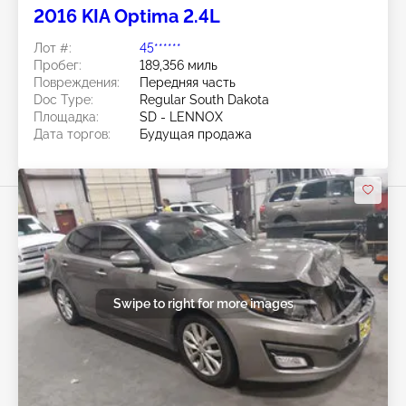
2016 KIA Optima 2.4L
Лот #:
45******
Пробег:
189,356 миль
Повреждения:
Передняя часть
Doc Type:
Regular South Dakota
Площадка:
SD - LENNOX
Дата торгов:
Будущая продажа
Swipe to right for more images