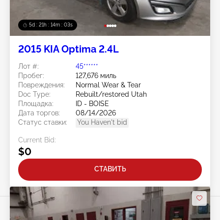
5d : 21h : 14m : 00s
2015 KIA Optima 2.4L
Лот #:
45******
Пробег:
127,676 миль
Повреждения:
Normal Wear & Tear
Doc Type:
Rebuilt/restored Utah
Площадка:
ID - BOISE
Дата торгов:
08/14/2026
Статус ставки:
You Haven't bid
Current Bid:
$0
СТАВИТЬ