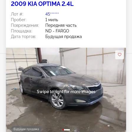
2009 KIA OPTIMA 2.4L
Лот #:
45******
Пробег:
1 миль
Повреждения:
Передняя часть
Площадка:
ND - FARGO
Дата торгов:
Будущая продажа
Swipe to right for more images
Будущая продажа