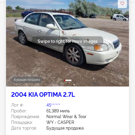
Swipe to right for more images
Будущая продажа
2004 KIA OPTIMA 2.7L
Лот #:
45******
Пробег:
61,389 миль
Повреждения:
Normal Wear & Tear
Площадка:
WY - CASPER
Дата торгов:
Будущая продажа