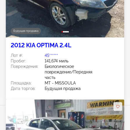
Будущая продажа
2012 KIA OPTIMA 2.4L
Лот #:
45******
Пробег:
141,674 миль
Повреждения:
Биологическое
повреждение/Передняя
часть
Площадка:
MT - MISSOULA
Дата торгов:
Будущая продажа