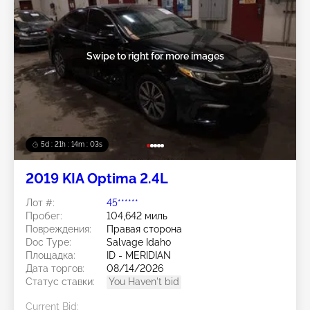
Swipe to right for more images
5d : 21h : 14m : 00s
2019 KIA Optima 2.4L
Лот #:
45******
Пробег:
104,642 миль
Повреждения:
Правая сторона
Doc Type:
Salvage Idaho
Площадка:
ID - MERIDIAN
Дата торгов:
08/14/2026
Статус ставки:
You Haven't bid
Current Bid: