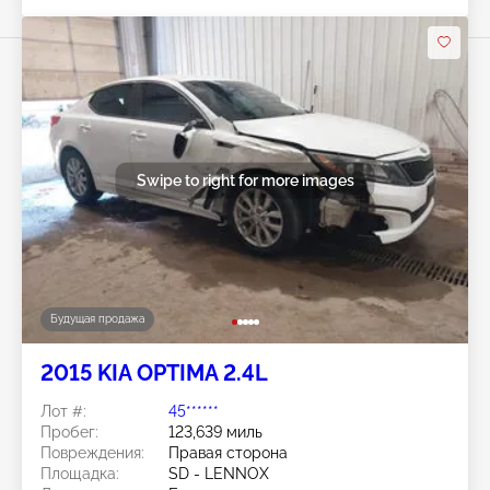
Swipe to right for more images
Будущая продажа
2015 KIA OPTIMA 2.4L
Лот #:
45******
Пробег:
123,639 миль
Повреждения:
Правая сторона
Площадка:
SD - LENNOX