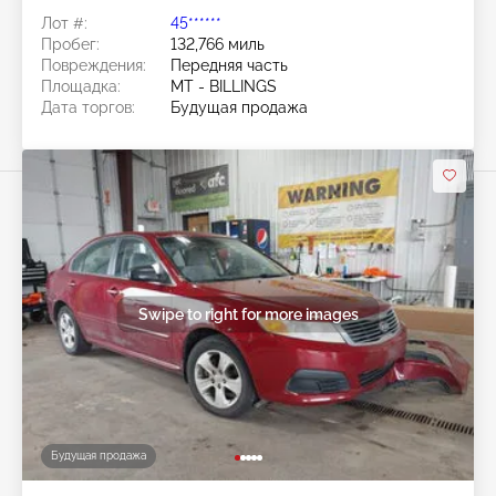
Лот #:
45******
Пробег:
132,766 миль
Повреждения:
Передняя часть
Площадка:
MT - BILLINGS
Дата торгов:
Будущая продажа
Swipe to right for more images
Будущая продажа