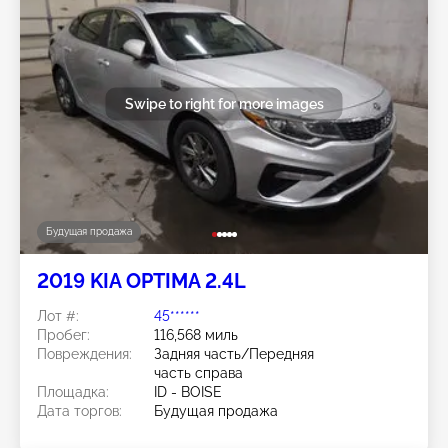
Swipe to right for more images
Будущая продажа
2019 KIA OPTIMA 2.4L
Лот #:
45******
Пробег:
116,568 миль
Повреждения:
Задняя часть/Передняя
часть справа
Площадка:
ID - BOISE
Дата торгов:
Будущая продажа