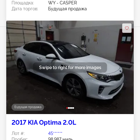
Площадка:
WY - CASPER
Дата торгов:
Будущая продажа
Swipe to right for more images
Будущая продажа
2017 KIA Optima 2.0L
Лот #:
45******
Пробег:
98,987 миль