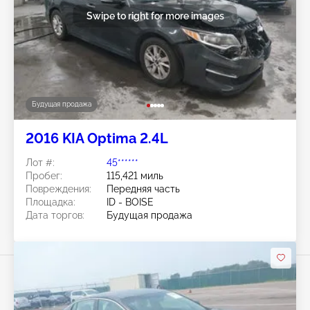
Swipe to right for more images
Будущая продажа
2016 KIA Optima 2.4L
Лот #:
45******
Пробег:
115,421 миль
Повреждения:
Передняя часть
Площадка:
ID - BOISE
Дата торгов:
Будущая продажа