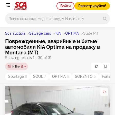
Войти
Регистрируйся!
Main search
Sca auction
>
Salvage cars
>
KIA
>
OPTIMA
>
State MT
Поврежденные, аварийные и битые
автомобили KIA Optima на продажу в
Montana (MT)
Showing results 1 - 30 of 31
Filter
8
Sportage
8
SOUL
7
OPTIMA
6
SORENTO
5
Forte
4