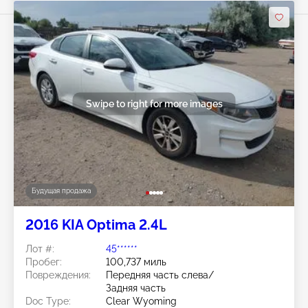
Swipe to right for more images
Будущая продажа
2016 KIA Optima 2.4L
Лот #:
45******
Пробег:
100,737 миль
Повреждения:
Передняя часть слева/
Задняя часть
Doc Type:
Clear Wyoming