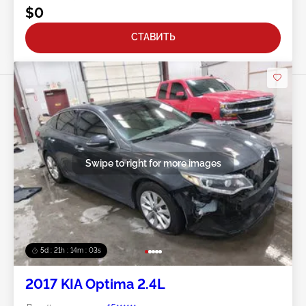
$0
СТАВИТЬ
Swipe to right for more images
5d : 21h : 14m : 00s
2017 KIA Optima 2.4L