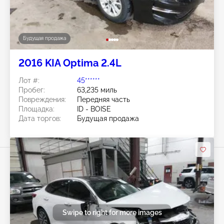
Будущая продажа
2016 KIA Optima 2.4L
Лот #:
45******
Пробег:
63,235 миль
Повреждения:
Передняя часть
Площадка:
ID - BOISE
Дата торгов:
Будущая продажа
Swipe to right for more images