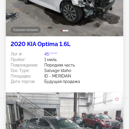
Будущая продажа
2020 KIA Optima 1.6L
Лот #:
45******
Пробег:
1 миль
Повреждения:
Передняя часть
Doc Type:
Salvage Idaho
Площадка:
ID - MERIDIAN
Дата торгов:
Будущая продажа