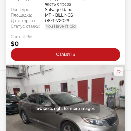
часть справа
Doc Type:
Salvage Idaho
Площадка:
MT - BILLINGS
Дата торгов:
08/12/2026
Статус ставки:
You Haven't bid
Current Bid:
$0
СТАВИТЬ
Swipe to right for more images