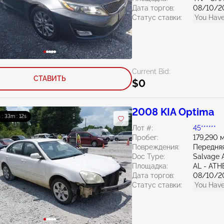
Дата торгов:
08/10/2
Статус ставки:
You Have
Current Bid:
СТАВИТЬ
$0
2008 KIA Optima
 : 33m : 10s
Лот #:
45******
Пробег:
179,290 
Повреждения:
Передняя
Doc Type:
Salvage 
Площадка:
AL - AT
Дата торгов:
08/10/2
Статус ставки:
You Have