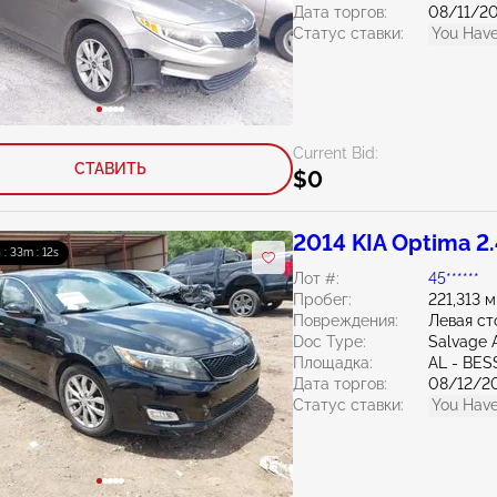
Дата торгов:
08/11/2
Статус ставки:
You Have
Current Bid:
СТАВИТЬ
$0
2014 KIA Optima 2
 : 33m : 10s
Лот #:
45******
Пробег:
221,313 
Повреждения:
Левая ст
Doc Type:
Salvage 
Площадка:
AL - BE
Дата торгов:
08/12/2
Статус ставки:
You Have