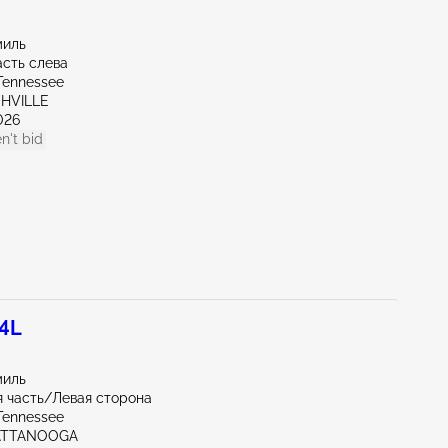
миль
асть слева
Tennessee
SHVILLE
026
n't bid
.4L
миль
 часть/Левая сторона
Tennessee
ATTANOOGA