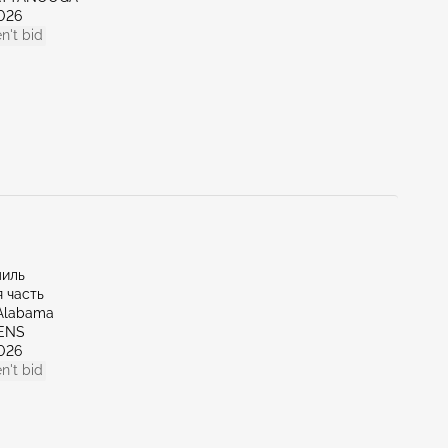
026
n't bid
миль
 часть
Alabama
HENS
026
n't bid