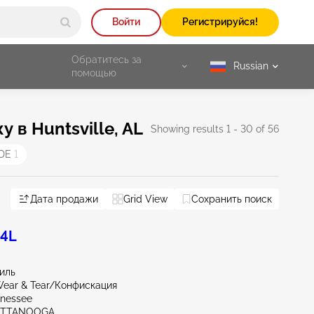
Войти
Регистрируйся!
Обратитесь за
Russian
selected
помощью
в Huntsville, AL
Showing results 1 - 30 of 56
IDE
1
TN - Nashville
Дата продажи
AL - Birmingham
Grid View
Сохранить поиск
GA - Atlanta North
Res
.4L
миль
ear & Tear/Конфискация
nnessee
ATTANOOGA