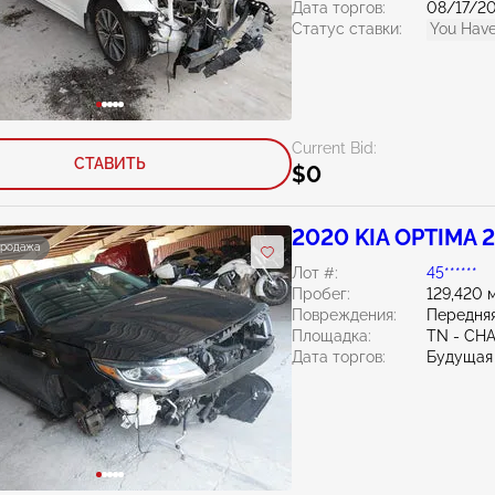
Дата торгов:
08/17/2
Статус ставки:
You Have
Current Bid:
СТАВИТЬ
$0
2020 KIA OPTIMA 2
продажа
Лот #:
45******
Пробег:
129,420 
Повреждения:
Передняя
Площадка:
TN - CH
Дата торгов:
Будущая