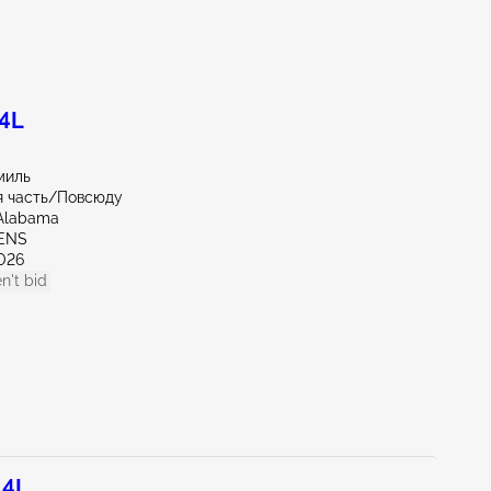
.4L
миль
я часть/Повсюду
Alabama
HENS
026
n't bid
.4L