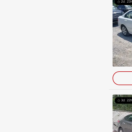
2d : 23h
3d : 22h