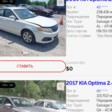
 : 33m : 10s
Лот #:
45******
Пробег:
238,418 
Повреждения:
Передняя
Doc Type:
Salvage 
Площадка:
AL - AT
Дата торгов:
08/10/2
Статус ставки:
You Have
Current Bid:
СТАВИТЬ
$0
2017 KIA Optima 2
 : 33m : 10s
Лот #:
45******
Пробег:
119,702 
Повреждения:
Передняя
Doc Type:
Salvage 
Площадка:
GA - AC