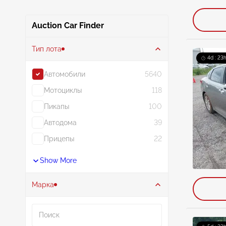
Auction Car Finder
Тип лота
4d : 23h
Автомобили
5640
Мотоциклы
118
Пикапы
100
Автодома
39
Прицепы
22
Show More
Марка
Поиск