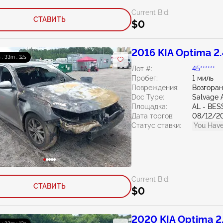
Current Bid:
СТАВИТЬ
$0
2016 KIA Optima 2
 : 33m : 10s
Лот #:
45******
Пробег:
1 миль
Повреждения:
Возгоран
Doc Type:
Salvage 
Площадка:
AL - BE
Дата торгов:
08/12/2
Статус ставки:
You Have
Current Bid:
СТАВИТЬ
$0
2020 KIA Optima 2