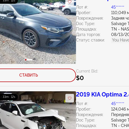
 : 33m : 10s
Лот #:
45******
Пробег:
110,049 
Повреждения:
Задняя ч
Doc Type:
Salvage 
Площадка:
TN - NA
Дата торгов:
08/13/2
Статус ставки:
You Have
Current Bid:
СТАВИТЬ
$0
2019 KIA Optima 2
 : 33m : 10s
Лот #:
45******
Пробег:
124,046 
Повреждения:
Передняя
Doc Type:
Salvage 
Площадка:
TN - CH