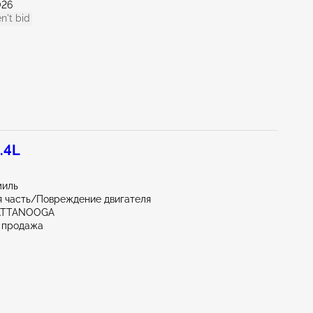
026
n't bid
.4L
миль
 часть/Повреждение двигателя
ATTANOOGA
 продажа