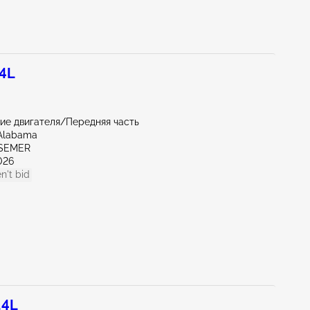
.4L
ие двигателя/Передняя часть
Alabama
SSEMER
026
n't bid
.4L