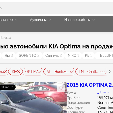
вые торги
Аукционы
Начало работы
tsville
е автомобили KIA Optima на продажу 
Rio
3
SORENTO
2
Carnival
2
NIRO
1
K5
1
TELLUR
ли
KIA
OPTIMA
AL - Huntsville
TN - Chattanooga
2015 KIA OPTIMA 2
 : 33m : 10s
Лот #:
45******
Пробег:
186,274 
Повреждения:
Normal W
Doc Type:
Clear Te
Площадка:
TN - CH