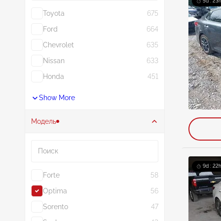
5d : 23h
Toyota
675
Ford
664
Chevrolet
635
Nissan
633
Honda
451
Show More
Модель
Поиск
9d : 22h
Forte
58
Optima
56
Sorento
47