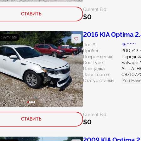
Current Bid:
СТАВИТЬ
$0
2016 KIA Optima 2
 : 33m : 10s
Лот #:
45******
Пробег:
200,742 
Повреждения:
Передня
Doc Type:
Salvage 
Площадка:
AL - AT
Дата торгов:
08/10/2
Статус ставки:
You Have
Current Bid:
СТАВИТЬ
$0
2009 KIA Optima 2