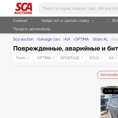
Main search
Главная
Найди лот и сделай ставку
Жи
Продать автомобиль
Sca auction
>
Salvage cars
>
KIA
>
OPTIMA
>
State AL
>
Hun
Поврежденные, аварийные и биты
Forte
10
OPTIMA
9
SPORTAGE
5
SOUL
5
K4
3
Автомоби
2d : 22h