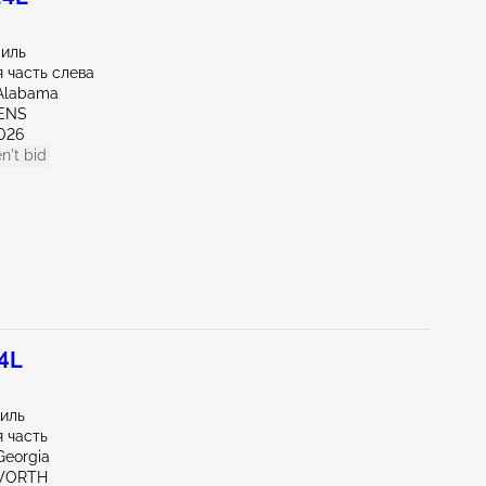
миль
 часть слева
Alabama
HENS
026
n't bid
.4L
миль
 часть
Georgia
WORTH