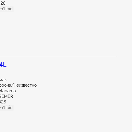
026
n't bid
.4L
миль
орона/Неизвестно
Alabama
SSEMER
026
n't bid