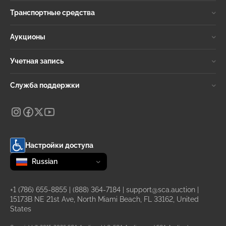
Транспортные средства
Аукционы
Учетная запись
Служба поддержки
Настройки доступа
Change language
selected
Russian
+1 (786) 655-8855
|
(888) 364-7184
|
support@sca.auction
|
15173B NE 21st Ave, North Miami Beach, FL 33162, United
States