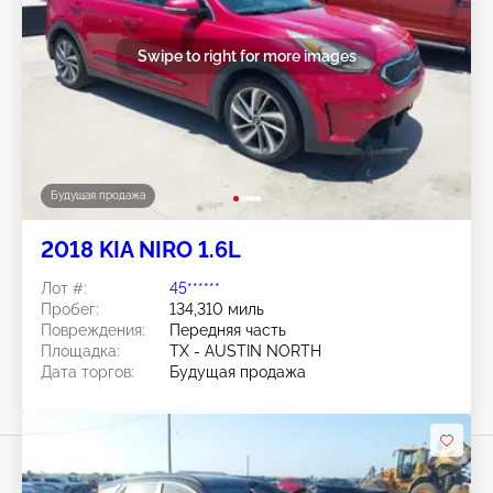
Swipe to right for more images
Будущая продажа
2018 KIA NIRO 1.6L
Лот #:
45******
Пробег:
134,310 миль
Повреждения:
Передняя часть
Площадка:
TX - AUSTIN NORTH
Дата торгов:
Будущая продажа