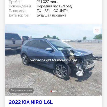
Пробег:
251,027 миль
Повреждения:
Передняя часть/Град
Площадка:
TX - BELL COUNTY
Дата торгов:
Будущая продажа
Swipe to right for more images
Будущая продажа
2022 KIA NIRO 1.6L