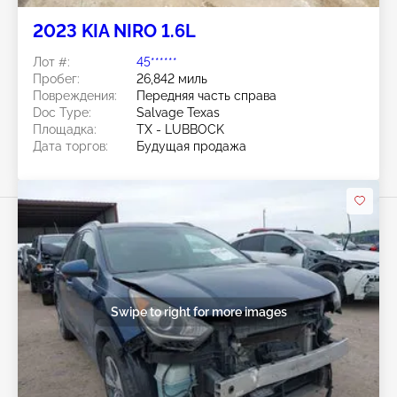
2023 KIA NIRO 1.6L
Лот #:
45******
Пробег:
26,842 миль
Повреждения:
Передняя часть справа
Doc Type:
Salvage Texas
Площадка:
TX - LUBBOCK
Дата торгов:
Будущая продажа
Swipe to right for more images