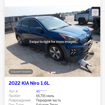
Swipe to right for more images
Будущая продажа
2022 KIA Niro 1.6L
Лот #:
45******
Пробег:
65,716 миль
Повреждения:
Передняя часть
Doc Type:
Salvage Texas