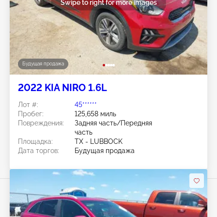
Swipe to right for more images
Будущая продажа
2022 KIA NIRO 1.6L
Лот #:
45******
Пробег:
125,658 миль
Повреждения:
Задняя часть/Передняя
часть
Площадка:
TX - LUBBOCK
Дата торгов:
Будущая продажа