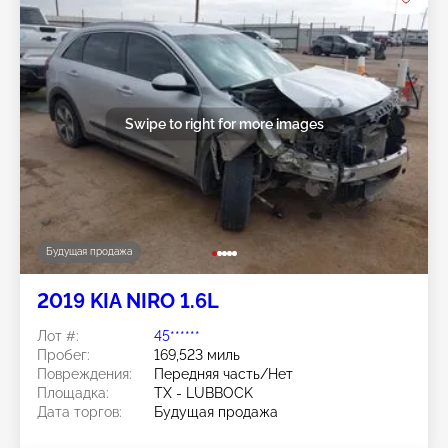
Swipe to right for more images
Будущая продажа
2019 KIA NIRO 1.6L
Лот #:
45******
Пробег:
169,523 миль
Повреждения:
Передняя часть/Нет
Площадка:
TX - LUBBOCK
Дата торгов:
Будущая продажа