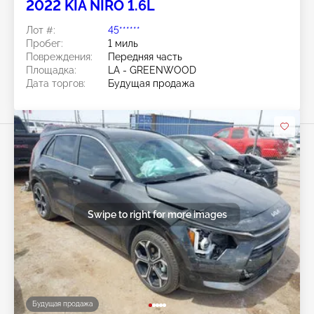
2022 KIA NIRO 1.6L
Лот #:
45******
Пробег:
1 миль
Повреждения:
Передняя часть
Площадка:
LA - GREENWOOD
Дата торгов:
Будущая продажа
Swipe to right for more images
Будущая продажа