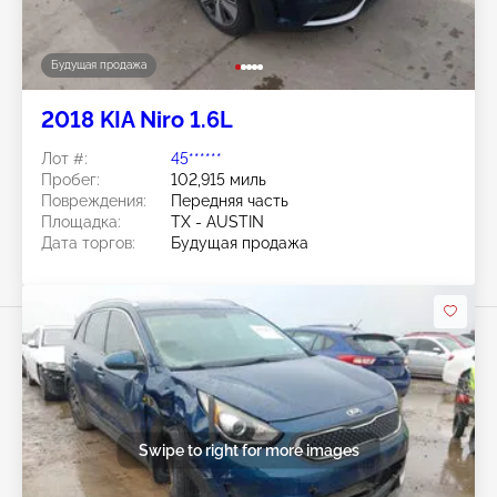
Будущая продажа
2018 KIA Niro 1.6L
Лот #:
45******
Пробег:
102,915 миль
Повреждения:
Передняя часть
Площадка:
TX - AUSTIN
Дата торгов:
Будущая продажа
Swipe to right for more images