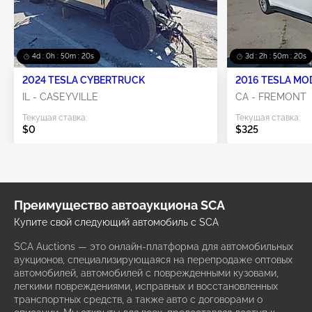
4d : 0h : 50m : 18s
3d : 2h : 50m : 18s
2024 TESLA CYBERTRUCK
2016 TESLA MO
IL - CASEYVILLE
CA - FREMONT
Текущая ставка:
Текущая ставка:
$0
$325
Преимущество автоаукциона SCA
Купите свой следующий автомобиль с SCA
SCA Auctions — это онлайн-платформа для автомобильных
аукционов, специализирующаяся на перепродаже оптовых
автомобилей, автомобилей с поврежденными кузовами,
легкими повреждениями, исправных и восстановленных
транспортных средств, а также авто с договорами о