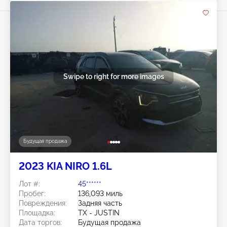
Swipe to right for more images
Будущая продажа
2023 KIA NIRO 1.6L
Лот #:
45******
Пробег:
136,093 миль
Повреждения:
Задняя часть
Площадка:
TX - JUSTIN
Дата торгов:
Будущая продажа