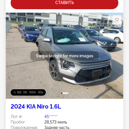
СТАВИТЬ
Swipe to right for more images
11d : 0h : 50m : 18s
2024 KIA Niro 1.6L
Лот #:
45******
Пробег:
28,573 миль
Повреждения:
Задняя часть