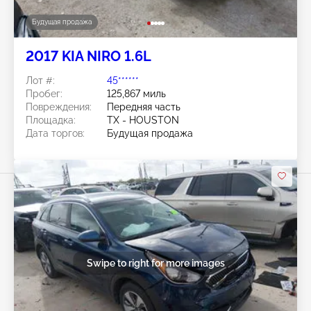
Будущая продажа
2017 KIA NIRO 1.6L
Лот #:
45******
Пробег:
125,867 миль
Повреждения:
Передняя часть
Площадка:
TX - HOUSTON
Дата торгов:
Будущая продажа
Swipe to right for more images