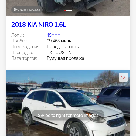
Будущая продажа
2018 KIA NIRO 1.6L
Лот #:
45******
Пробег:
99,468 миль
Повреждения:
Передняя часть
Площадка:
TX - JUSTIN
Дата торгов:
Будущая продажа
Swipe to right for more images