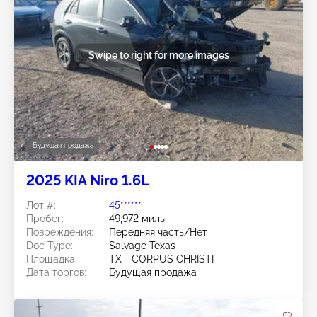
Swipe to right for more images
Будущая продажа
2025 KIA Niro 1.6L
Лот #:
45******
Пробег:
49,972 миль
Повреждения:
Передняя часть/Нет
Doc Type:
Salvage Texas
Площадка:
TX - CORPUS CHRISTI
Дата торгов:
Будущая продажа