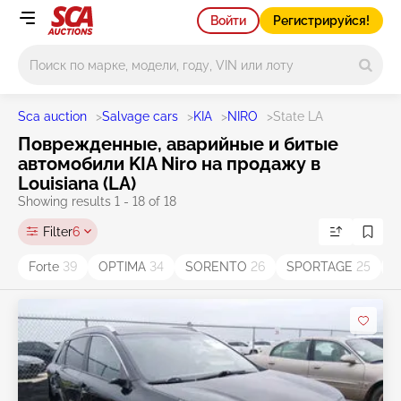
Войти
Регистрируйся!
Main search
Sca auction
>
Salvage cars
>
KIA
>
NIRO
>
State LA
Поврежденные, аварийные и битые
автомобили KIA Niro на продажу в
Louisiana (LA)
Showing results 1 - 18 of 18
Filter
6
Forte
39
OPTIMA
34
SORENTO
26
SPORTAGE
25
S