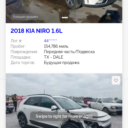
Будущая продажа
2018 KIA NIRO 1.6L
Лот #:
44******
Пробег:
154,786 миль
Повреждения:
Передняя часть/Подвеска
Площадка:
TX - DALE
Дата торгов:
Будущая продажа
Swipe to right for more images