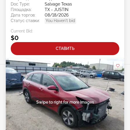
Doc Type:
Salvage Texas
Площадка:
TX - JUSTIN
Дата торгов:
08/18/2026
Статус ставки:
You Haven't bid
Current Bid:
$0
СТАВИТЬ
Swipe to right for more images