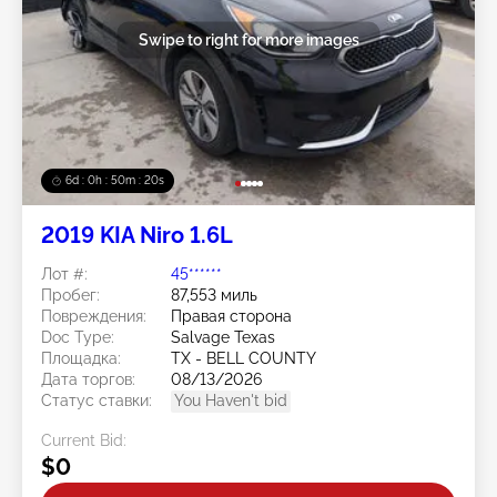
Swipe to right for more images
6d : 0h : 50m : 18s
2019 KIA Niro 1.6L
Лот #:
45******
Пробег:
87,553 миль
Повреждения:
Правая сторона
Doc Type:
Salvage Texas
Площадка:
TX - BELL COUNTY
Дата торгов:
08/13/2026
Статус ставки:
You Haven't bid
Current Bid:
$0