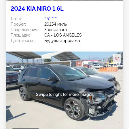
2024 KIA NIRO 1.6L
Лот #:
45******
Пробег:
26,154 миль
Повреждения:
Задняя часть
Площадка:
CA - LOS ANGELES
Дата торгов:
Будущая продажа
Swipe to right for more images