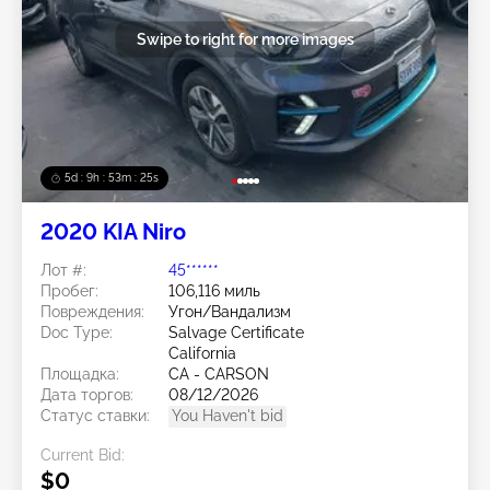
Swipe to right for more images
5d : 9h : 53m : 22s
2020 KIA Niro
Лот #:
45******
Пробег:
106,116 миль
Повреждения:
Угон/Вандализм
Doc Type:
Salvage Certificate
California
Площадка:
CA - CARSON
Дата торгов:
08/12/2026
Статус ставки:
You Haven't bid
Current Bid:
$0