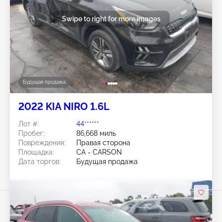
Swipe to right for more images
Будущая продажа
2022 KIA NIRO 1.6L
Лот #:
44******
Пробег:
86,668 миль
Повреждения:
Правая сторона
Площадка:
CA - CARSON
Дата торгов:
Будущая продажа