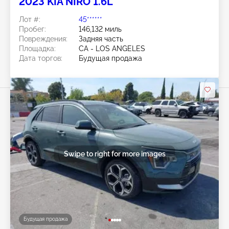
2023 KIA NIRO 1.6L
Лот #:
45******
Пробег:
146,132 миль
Повреждения:
Задняя часть
Площадка:
CA - LOS ANGELES
Дата торгов:
Будущая продажа
Swipe to right for more images
Будущая продажа