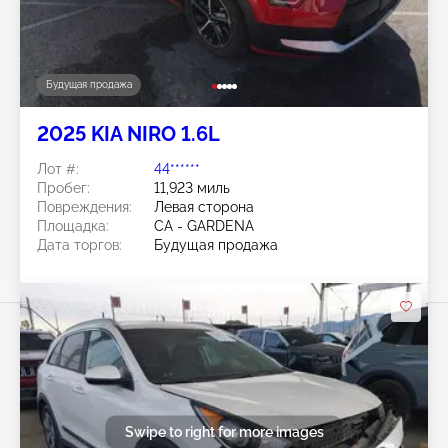
Будущая продажа
2025 KIA NIRO 1.6L
Лот #:
44******
Пробег:
11,923 миль
Повреждения:
Левая сторона
Площадка:
CA - GARDENA
Дата торгов:
Будущая продажа
Swipe to right for more images