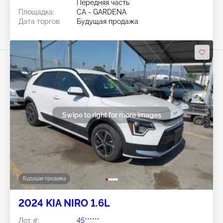
Передняя часть
Площадка:
CA - GARDENA
Дата торгов:
Будущая продажа
Swipe to right for more images
Будущая продажа
2024 KIA NIRO 1.6L
Лот #:
45******