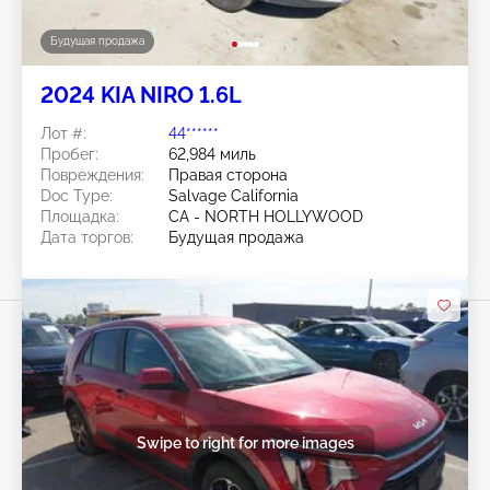
Будущая продажа
2024 KIA NIRO 1.6L
Лот #:
44******
Пробег:
62,984 миль
Повреждения:
Правая сторона
Doc Type:
Salvage California
Площадка:
CA - NORTH HOLLYWOOD
Дата торгов:
Будущая продажа
Swipe to right for more images