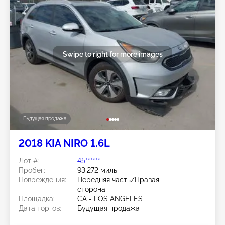
Swipe to right for more images
Будущая продажа
2018 KIA NIRO 1.6L
Лот #:
45******
Пробег:
93,272 миль
Повреждения:
Передняя часть/Правая
сторона
Площадка:
CA - LOS ANGELES
Дата торгов:
Будущая продажа