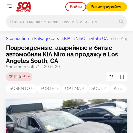
Войти
Регистрируйся!
Main search
Sca auction
>
Salvage cars
>
KIA
>
NIRO
>
State CA
>
Los Angel
Поврежденные, аварийные и битые
автомобили KIA Niro на продажу в Los
Angeles South, CA
Showing results 1 - 29 of 29
Filter
9
SORENTO
6
FORTE
5
OPTIMA
4
SOUL
4
K5
3
S