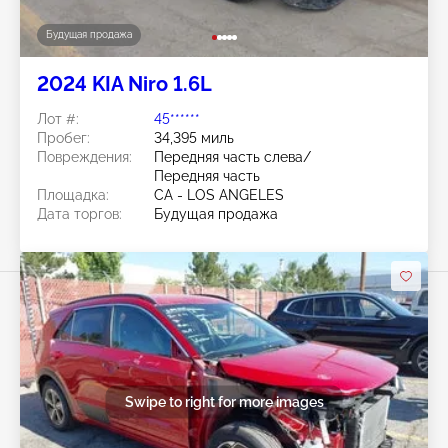
Будущая продажа
2024 KIA Niro 1.6L
Лот #:
45******
Пробег:
34,395 миль
Повреждения:
Передняя часть слева/
Передняя часть
Площадка:
CA - LOS ANGELES
Дата торгов:
Будущая продажа
Swipe to right for more images