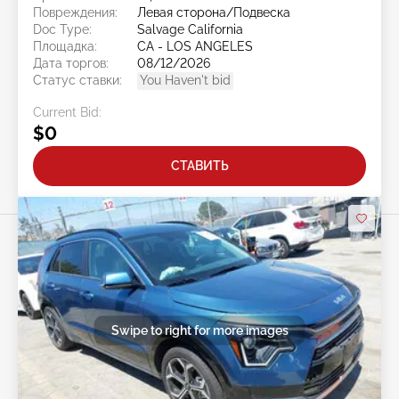
Повреждения:
Левая сторона/Подвеска
Doc Type:
Salvage California
Площадка:
CA - LOS ANGELES
Дата торгов:
08/12/2026
Статус ставки:
You Haven't bid
Current Bid:
$0
СТАВИТЬ
Swipe to right for more images