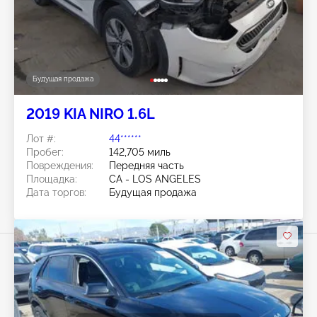
Будущая продажа
2019 KIA NIRO 1.6L
Лот #:
44******
Пробег:
142,705 миль
Повреждения:
Передняя часть
Площадка:
CA - LOS ANGELES
Дата торгов:
Будущая продажа