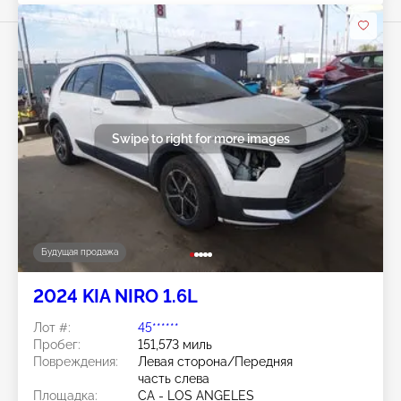
Swipe to right for more images
Будущая продажа
2024 KIA NIRO 1.6L
Лот #:
45******
Пробег:
151,573 миль
Повреждения:
Левая сторона/Передняя
часть слева
Площадка:
CA - LOS ANGELES