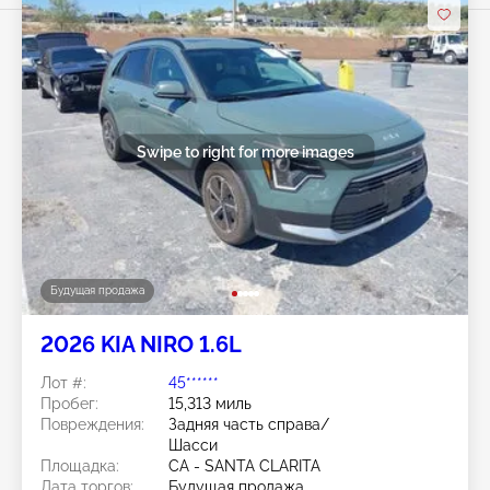
Swipe to right for more images
Будущая продажа
2026 KIA NIRO 1.6L
Лот #:
45******
Пробег:
15,313 миль
Повреждения:
Задняя часть справа/
Шасси
Площадка:
CA - SANTA CLARITA
Дата торгов:
Будущая продажа