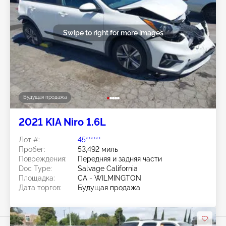
Swipe to right for more images
Будущая продажа
2021 KIA Niro 1.6L
Лот #:
45******
Пробег:
53,492 миль
Повреждения:
Передняя и задняя части
Doc Type:
Salvage California
Площадка:
CA - WILMINGTON
Дата торгов:
Будущая продажа