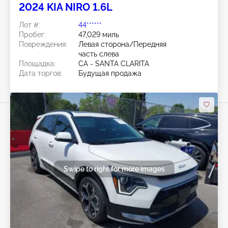
2024 KIA NIRO 1.6L
Лот #:
44******
Пробег:
47,029 миль
Повреждения:
Левая сторона/Передняя
часть слева
Площадка:
CA - SANTA CLARITA
Дата торгов:
Будущая продажа
Swipe to right for more images