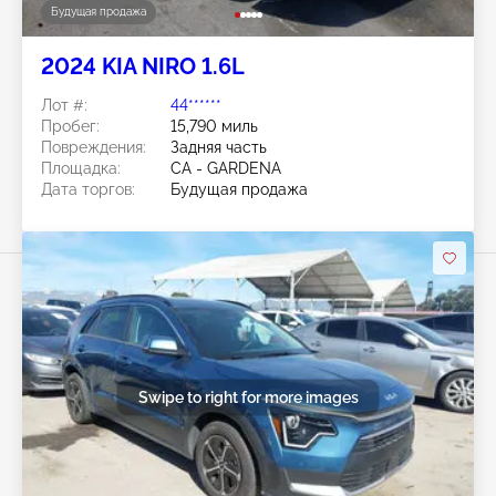
Будущая продажа
2024 KIA NIRO 1.6L
Лот #:
44******
Пробег:
15,790 миль
Повреждения:
Задняя часть
Площадка:
CA - GARDENA
Дата торгов:
Будущая продажа
Swipe to right for more images