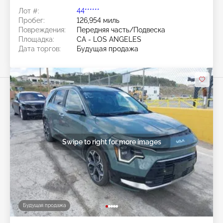
Лот #:
44******
Пробег:
126,954 миль
Повреждения:
Передняя часть/Подвеска
Площадка:
CA - LOS ANGELES
Дата торгов:
Будущая продажа
Swipe to right for more images
Будущая продажа