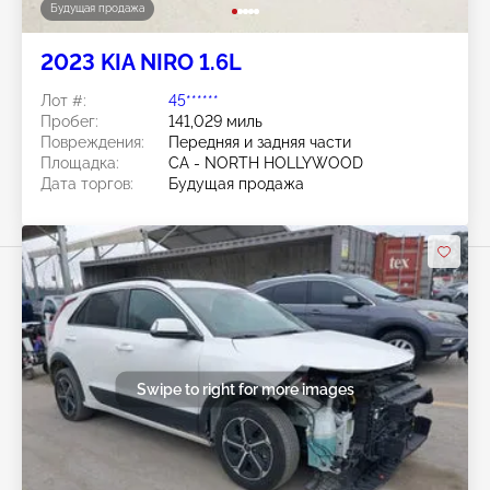
Будущая продажа
2023 KIA NIRO 1.6L
Лот #:
45******
Пробег:
141,029 миль
Повреждения:
Передняя и задняя части
Площадка:
CA - NORTH HOLLYWOOD
Дата торгов:
Будущая продажа
Swipe to right for more images