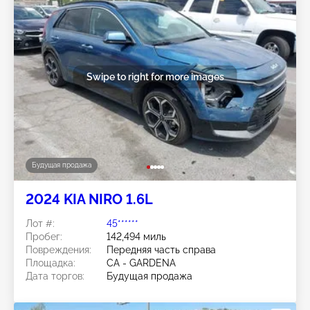
Swipe to right for more images
Будущая продажа
2024 KIA NIRO 1.6L
Лот #:
45******
Пробег:
142,494 миль
Повреждения:
Передняя часть справа
Площадка:
CA - GARDENA
Дата торгов:
Будущая продажа