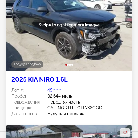
Swipe to right for more images
Будущая продажа
2025 KIA NIRO 1.6L
Лот #:
45******
Пробег:
32,644 миль
Повреждения:
Передняя часть
Площадка:
CA - NORTH HOLLYWOOD
Дата торгов:
Будущая продажа