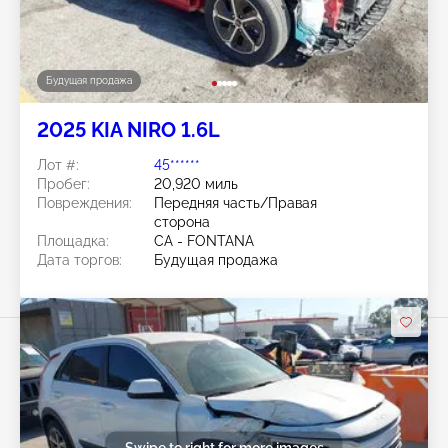
Будущая продажа
2025 KIA NIRO 1.6L
Лот #:
45******
Пробег:
20,920 миль
Повреждения:
Передняя часть/Правая
сторона
Площадка:
CA - FONTANA
Дата торгов:
Будущая продажа
Swipe to right for more images