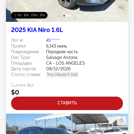
5d : 10h : 23m : 22s
2025 KIA Niro 1.6L
Лот #:
45******
Пробег:
6,143 миль
Повреждения:
Передняя часть
Doc Type:
Salvage Arizona
Площадка:
CA - LOS ANGELES
Дата торгов:
08/12/2026
Статус ставки:
You Haven't bid
Current Bid:
$0
СТАВИТЬ