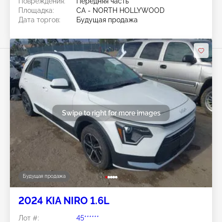
Повреждения:
Передняя часть
Площадка:
CA - NORTH HOLLYWOOD
Дата торгов:
Будущая продажа
Swipe to right for more images
Будущая продажа
2024 KIA NIRO 1.6L
Лот #:
45******