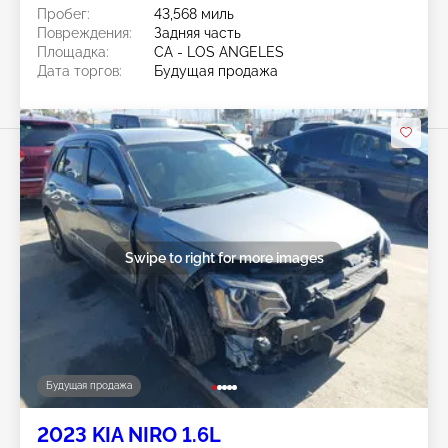
Пробег:
43,568 миль
Повреждения:
Задняя часть
Площадка:
CA - LOS ANGELES
Дата торгов:
Будущая продажа
Swipe to right for more images
Будущая продажа
2023 KIA NIRO 1.6L