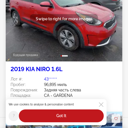
Swipe to right for more images
Будущая продажа
2019 KIA NIRO 1.6L
Лот #:
43******
Пробег:
96,895 миль
Повреждения:
Задняя часть слева
Площадка:
CA - GARDENA
Дата торгов:
Будущая продажа
We use cookies to analyse & personalise content
?
Got It