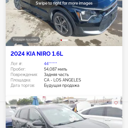
Swipe to right for more images
Будущая продажа
2024 KIA NIRO 1.6L
Лот #:
44******
Пробег:
54,087 миль
Повреждения:
Задняя часть
Площадка:
CA - LOS ANGELES
Дата торгов:
Будущая продажа