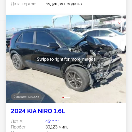
Дата торгов:
Будущая продажа
Swipe to right for more images
Будущая продажа
2024 KIA NIRO 1.6L
Лот #:
45******
Пробег:
39,123 миль