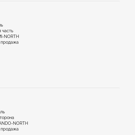
ль
 часть
AMI-NORTH
 продажа
иль
сторона
LANDO-NORTH
 продажа