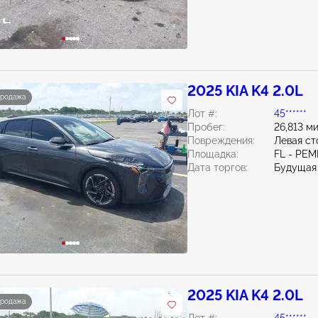
2025 KIA K4 2.0L
продажа
Лот #:
45******
Пробег:
26,813 м
Повреждения:
Левая ст
Площадка:
FL - PE
Дата торгов:
Будущая
2025 KIA K4 2.0L
продажа