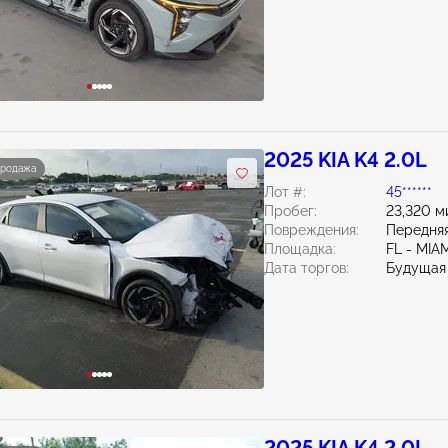
2025 KIA K4 2.0L
продажа
Лот #:
45******
Пробег:
23,320 м
Повреждения:
Передняя
Площадка:
FL - MI
Дата торгов:
Будущая