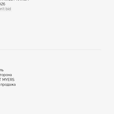
026
n't bid
иль
сторона
RT MYERS
 продажа