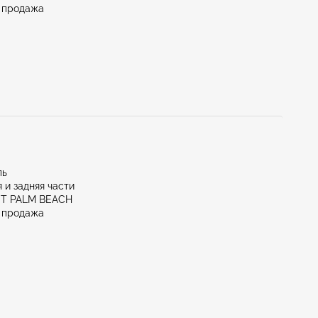
 продажа
ль
 и задняя части
ST PALM BEACH
 продажа