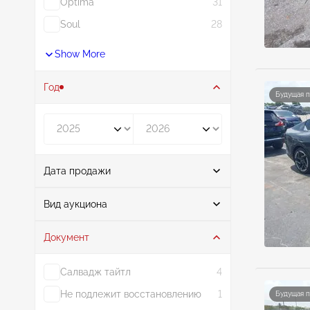
Optima
31
Soul
28
Show More
Год
Будущая 
Год от
Год до
Дата продажи
От
До
Вид аукциона
Документ
Аукцион
28
Салвадж тайтл
4
Не подлежит восстановлению
1
Будущая 