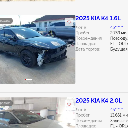
2025 KIA K4 1.6L
продажа
Лот #:
45******
Пробег:
2,759 ми
Повреждения:
Повсюду
Площадка:
FL - OR
Дата торгов:
Будущая
2025 KIA K4 2.0L
продажа
Лот #:
45******
Пробег:
13,661 м
Повреждения:
Задняя ч
Площадка:
FL - OR