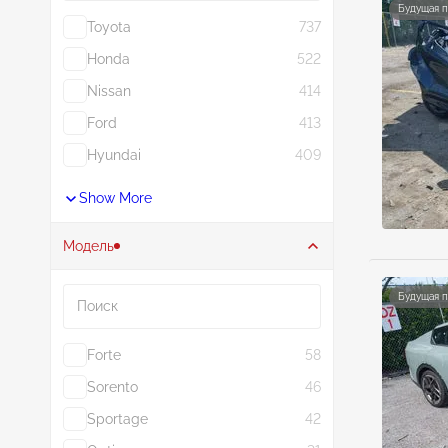
Будущая 
Toyota
737
Honda
522
Nissan
414
Ford
413
Hyundai
409
Show More
Модель
Поиск
Будущая 
Forte
58
Sorento
46
Sportage
42