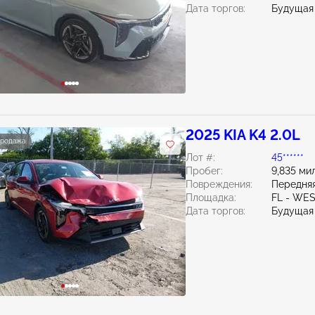
Дата торгов:
Будущая
2025 KIA K4 2.0L
продажа
Лот #:
45******
Пробег:
9,835 ми
Повреждения:
Передняя
Площадка:
FL - WE
Дата торгов:
Будущая