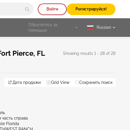
Войти
Регистрируйся!
Обратитесь за
Russian
selected
помощью
rt Pierce, FL
Showing results 1 - 28 of 28
FL - Miami-north
Дата продажи
FL - Fort Myers
Grid View
Сохранить поиск
FL - Orlando-north
Re
иль
 часть справа
le Florida
UTHWEST RANCH