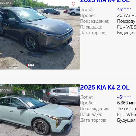
2025 KIA K4 2.0L
продажа
Лот #:
45******
Пробег:
20,773 м
Повреждения:
Повсюду
Площадка:
FL - WE
Дата торгов:
Будущая
2025 KIA K4 2.0L
продажа
Лот #:
45******
Пробег:
6,863 ми
Повреждения:
Левая ст
Площадка:
FL - WE
Дата торгов:
Будущая