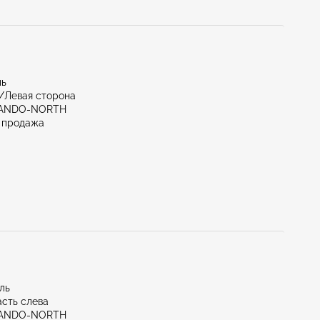
ль
/Левая сторона
LANDO-NORTH
 продажа
иль
асть слева
LANDO-NORTH