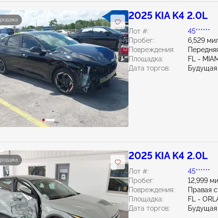
2025 KIA K4 2.0L
продажа
Лот #:
45******
Пробег:
6,529 ми
Повреждения:
Передняя
Площадка:
FL - MI
Дата торгов:
Будущая
2025 KIA K4 2.0L
продажа
Лот #:
45******
Пробег:
12,999 м
Повреждения:
Правая 
Площадка:
FL - OR
Дата торгов:
Будущая