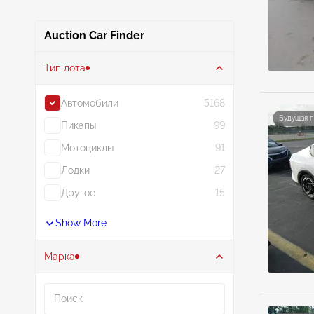
Auction Car Finder
Тип лота
Автомобили
5168
Будущая 
Пикапы
99
Мотоциклы
91
Лодки
27
Другое
15
Show More
Марка
Поиск