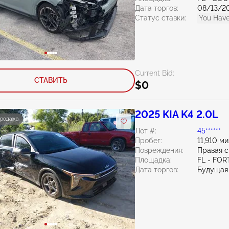
Дата торгов:
08/13/2
Статус ставки:
You Have
Current Bid:
СТАВИТЬ
$0
2025 KIA K4 2.0L
продажа
Лот #:
45******
Пробег:
11,910 м
Повреждения:
Правая 
Площадка:
FL - FO
Дата торгов:
Будущая