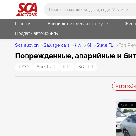
Main search
Главная
Найди лот и сделай ставку
Живы
Продать автомобиль
Sca auction
>
Salvage cars
>
KIA
>
K4
>
State FL
>
Fort Pie
Поврежденные, аварийные и битые
RIO
3
Spectra
1
K4
1
SOUL
1
Автомоби
7d : 4h 