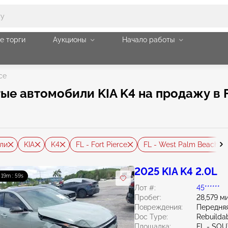
е торги
Аукционы
Начало работы
rce
 автомобили KIA K4 на продажу в Fo
ли
KIA
K4
FL - Fort Pierce
FL - West Palm Beach
2025 KIA K4 2.0L
: 19m : 58s
Лот #:
45******
Пробег:
28,579 м
Повреждения:
Передняя
Doc Type:
Rebuildab
Площадка:
FL - SO