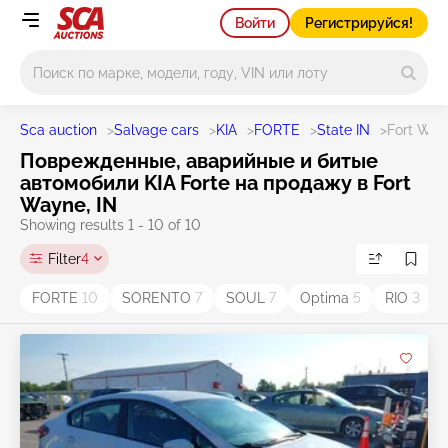
Войти
Регистрируйся!
Main search
Sca auction
>
Salvage cars
>
KIA
>
FORTE
>
State IN
>
Fort Way
Поврежденные, аварийные и битые
автомобили KIA Forte на продажу в Fort
Wayne, IN
Showing results 1 - 10 of 10
Filter
4
FORTE
10
SORENTO
7
SOUL
7
Optima
5
RIO
3