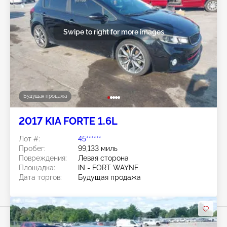
Swipe to right for more images
Будущая продажа
2017 KIA FORTE 1.6L
Лот #:
45******
Пробег:
99,133 миль
Повреждения:
Левая сторона
Площадка:
IN - FORT WAYNE
Дата торгов:
Будущая продажа