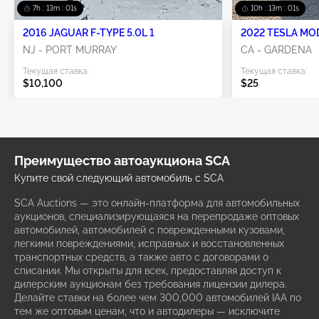
7h : 13m : 00s
10h : 13m : 00s
2016 JAGUAR F-TYPE 5.0L 1
2022 TESLA MO
NJ - PORT MURRAY
CA - GARDENA
Текущая ставка:
Текущая ставка:
$10,100
$25
Преимущество автоаукциона SCA
Купите свой следующий автомобиль с SCA
SCA Auctions — это онлайн-платформа для автомобильных
аукционов, специализирующаяся на перепродаже оптовых
автомобилей, автомобилей с поврежденными кузовами,
легкими повреждениями, исправных и восстановленных
транспортных средств, а также авто с договорами о
списании. Мы открыты для всех, предоставляя доступ к
дилерским аукционам без требования лицензии дилера.
Делайте ставки на более чем 300,000 автомобилей IAA по
тем же оптовым ценам, что и автодилеры — исключите