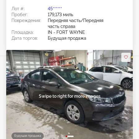
Лот #:
45******
Пробег:
179,173 миль
Повреждения:
Передняя часть/Передняя
часть справа
Площадка:
IN - FORT WAYNE
Дата торгов:
Будущая продажа
Swipe to right for more images
Будущая продажа