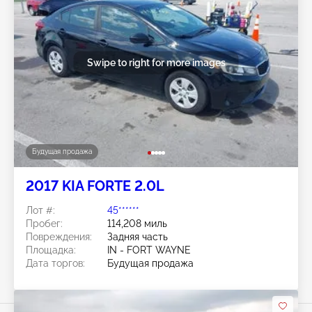
Swipe to right for more images
Будущая продажа
2017 KIA FORTE 2.0L
Лот #:
45******
Пробег:
114,208 миль
Повреждения:
Задняя часть
Площадка:
IN - FORT WAYNE
Дата торгов:
Будущая продажа