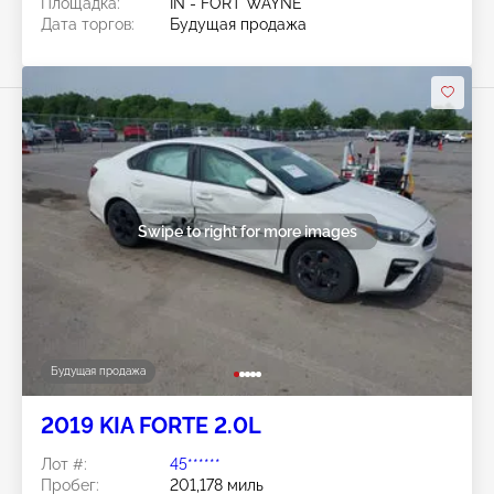
Площадка:
IN - FORT WAYNE
Дата торгов:
Будущая продажа
Swipe to right for more images
Будущая продажа
2019 KIA FORTE 2.0L
Лот #:
45******
Пробег:
201,178 миль