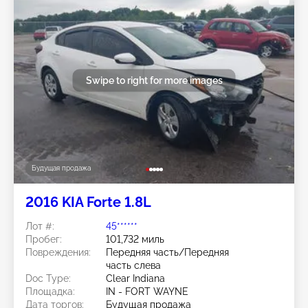
Swipe to right for more images
Будущая продажа
2016 KIA Forte 1.8L
Лот #:
45******
Пробег:
101,732 миль
Повреждения:
Передняя часть/Передняя
часть слева
Doc Type:
Clear Indiana
Площадка:
IN - FORT WAYNE
Дата торгов:
Будущая продажа