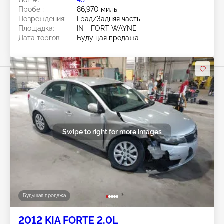
Лот #:
45******
Пробег:
86,970 миль
Повреждения:
Град/Задняя часть
Площадка:
IN - FORT WAYNE
Дата торгов:
Будущая продажа
Swipe to right for more images
Будущая продажа
2012 KIA FORTE 2.0L