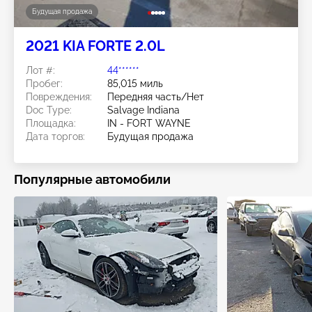
Будущая продажа
2021 KIA FORTE 2.0L
Лот #:
44******
Пробег:
85,015 миль
Повреждения:
Передняя часть/Нет
Doc Type:
Salvage Indiana
Площадка:
IN - FORT WAYNE
Дата торгов:
Будущая продажа
Популярные автомобили