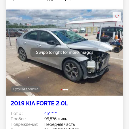
Swipe to right for more images
Будущая продажа
2019 KIA FORTE 2.0L
Лот #:
45******
Пробег:
96,876 миль
Повреждения:
Передняя часть