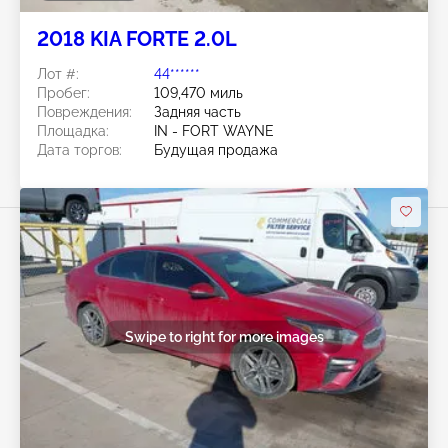
2018 KIA FORTE 2.0L
Лот #:
44******
Пробег:
109,470 миль
Повреждения:
Задняя часть
Площадка:
IN - FORT WAYNE
Дата торгов:
Будущая продажа
Swipe to right for more images