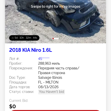
Swipe to right for more images
5d : 10h : 32m : 42s
2018 KIA Niro 1.6L
Лот #:
45******
Пробег:
288,963 миль
Повреждения:
Передняя часть справа/
Правая сторона
Doc Type:
Salvage Illinois
Площадка:
FL - MILTON
Дата торгов:
08/13/2026
Статус ставки:
You Haven't bid
Current Bid:
$0