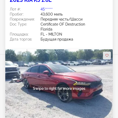
Лот #:
45******
Пробег:
43,600 миль
Повреждения:
Передняя часть/Шасси
Doc Type:
Certificate OF Destruction
Florida
Площадка:
FL - MILTON
Дата торгов:
Будущая продажа
Swipe to right for more images