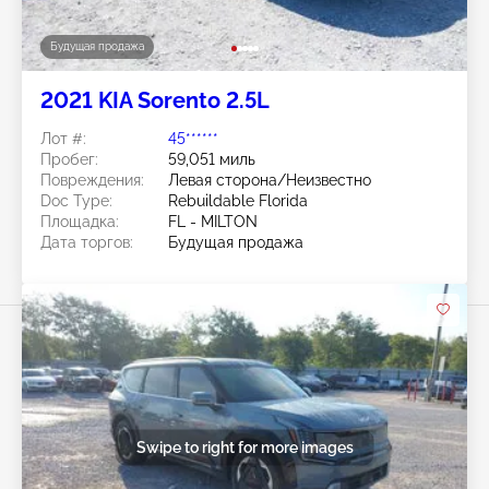
Будущая продажа
2021 KIA Sorento 2.5L
Лот #:
45******
Пробег:
59,051 миль
Повреждения:
Левая сторона/Неизвестно
Doc Type:
Rebuildable Florida
Площадка:
FL - MILTON
Дата торгов:
Будущая продажа
Swipe to right for more images