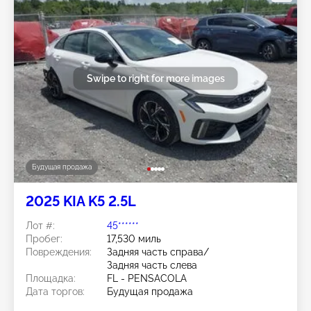
Swipe to right for more images
Будущая продажа
2025 KIA K5 2.5L
Лот #:
45******
Пробег:
17,530 миль
Повреждения:
Задняя часть справа/
Задняя часть слева
Площадка:
FL - PENSACOLA
Дата торгов:
Будущая продажа