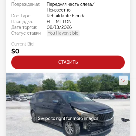
Повреждения:
Передняя часть слева/
Неизвестно
Doc Type:
Rebuildable Florida
Площадка:
FL - MILTON
Дата торгов:
08/13/2026
Статус ставки:
You Haven't bid
Current Bid:
$0
СТАВИТЬ
Swipe to right for more images