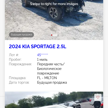
Swipe to right for more images
Будущая продажа
2024 KIA SPORTAGE 2.5L
Лот #:
45******
Пробег:
1 миль
Повреждения:
Передняя часть/
Биологическое
повреждение
Площадка:
FL - MILTON
Дата торгов:
Будущая продажа