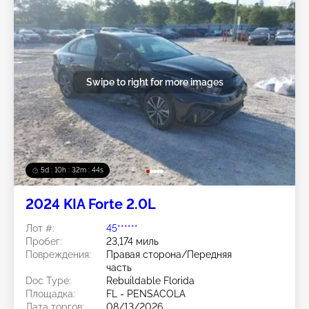
Swipe to right for more images
5d : 10h : 32m : 42s
2024 KIA Forte 2.0L
Лот #:
45******
Пробег:
23,174 миль
Повреждения:
Правая сторона/Передняя
часть
Doc Type:
Rebuildable Florida
Площадка:
FL - PENSACOLA
Дата торгов:
08/13/2026