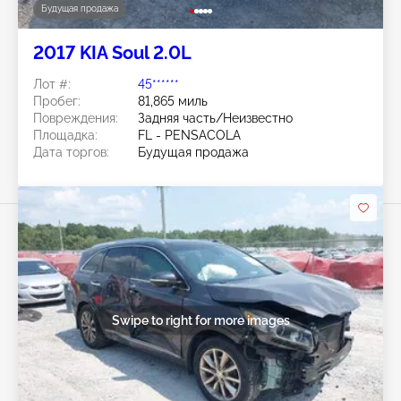
Будущая продажа
2017 KIA Soul 2.0L
Лот #:
45******
Пробег:
81,865 миль
Повреждения:
Задняя часть/Неизвестно
Площадка:
FL - PENSACOLA
Дата торгов:
Будущая продажа
Swipe to right for more images