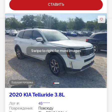
СТАВИТЬ
Swipe to right for more images
Будущая продажа
2020 KIA Telluride 3.8L
Лот #:
45******
Повреждения:
Повсюду