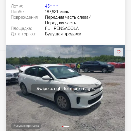
Лот #:
45******
Пробег:
187,621 миль
Повреждения:
Передняя часть слева/
Передняя часть
Площадка:
FL - PENSACOLA
Дата торгов:
Будущая продажа
Swipe to right for more images
Будущая продажа