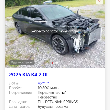
Swipe to right for more images
Будущая продажа
2025 KIA K4 2.0L
Лот #:
45******
Пробег:
10,800 миль
Повреждения:
Передняя часть/
Неизвестно
Площадка:
FL - DEFUNIAK SPRINGS
Дата торгов:
Будущая продажа