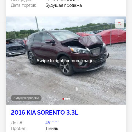
Дата торгов:
Будущая продажа
Swipe to right for more images
Будущая продажа
2016 KIA SORENTO 3.3L
Лот #:
45******
Пробег:
1 миль