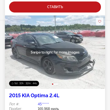
СТАВИТЬ
Swipe to right for more images
5d : 10h : 32m : 42s
2015 KIA Optima 2.4L
Лот #:
45******
Пробег:
165,968 миль