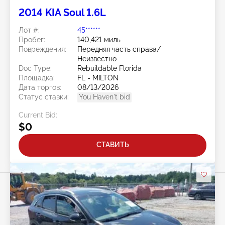
2014 KIA Soul 1.6L
Лот #:
45******
Пробег:
140,421 миль
Повреждения:
Передняя часть справа/
Неизвестно
Doc Type:
Rebuildable Florida
Площадка:
FL - MILTON
Дата торгов:
08/13/2026
Статус ставки:
You Haven't bid
Current Bid:
$0
СТАВИТЬ