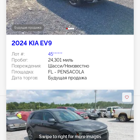
Будущая продажа
2024 KIA EV9
Лот #:
45******
Пробег:
24,301 миль
Повреждения:
Шасси/Неизвестно
Площадка:
FL - PENSACOLA
Дата торгов:
Будущая продажа
Swipe to right for more images