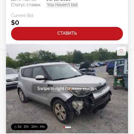
Статус ставки:
You Haven't bid
Current Bid:
$0
СТАВИТЬ
Swipe to right for more images
5d : 10h : 32m : 42s