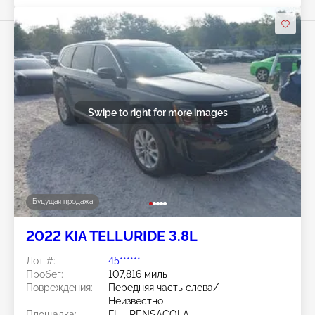
Swipe to right for more images
Будущая продажа
2022 KIA TELLURIDE 3.8L
Лот #:
45******
Пробег:
107,816 миль
Повреждения:
Передняя часть слева/
Неизвестно
Площадка:
FL - PENSACOLA