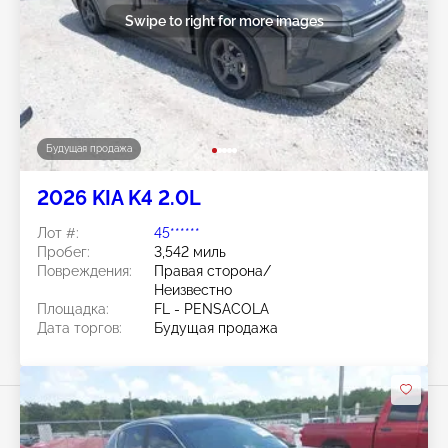
Swipe to right for more images
Будущая продажа
2026 KIA K4 2.0L
Лот #:
45******
Пробег:
3,542 миль
Повреждения:
Правая сторона/
Неизвестно
Площадка:
FL - PENSACOLA
Дата торгов:
Будущая продажа