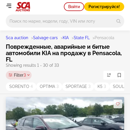
Войти
Регистрируйся!
Main search
Sca auction
>
Salvage cars
>
KIA
>
State FL
>
Pensacola
Поврежденные, аварийные и битые
автомобили KIA на продажу в Pensacola,
FL
Showing results 1 - 30 of 33
Filter
3
SORENTO
4
OPTIMA
3
SPORTAGE
3
K5
3
SOUL
2