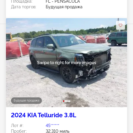
Площадка:
FL - PENSACOLA
Дата торгов:
Будущая продажа
Swipe to right for more images
Будущая продажа
2024 KIA Telluride 3.8L
Лот #:
45******
Пробег:
32,310 миль