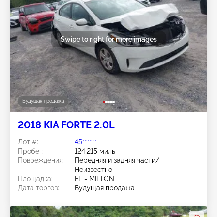
Swipe to right for more images
Будущая продажа
2018 KIA FORTE 2.0L
Лот #:
45******
Пробег:
124,215 миль
Повреждения:
Передняя и задняя части/
Неизвестно
Площадка:
FL - MILTON
Дата торгов:
Будущая продажа