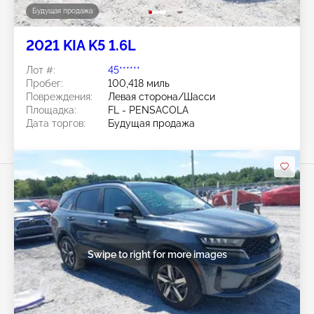
Будущая продажа
2021 KIA K5 1.6L
Лот #:
45******
Пробег:
100,418 миль
Повреждения:
Левая сторона/Шасси
Площадка:
FL - PENSACOLA
Дата торгов:
Будущая продажа
Swipe to right for more images