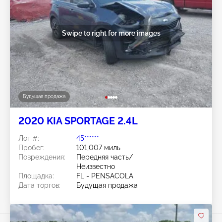
Swipe to right for more images
Будущая продажа
2020 KIA SPORTAGE 2.4L
Лот #:
45******
Пробег:
101,007 миль
Повреждения:
Передняя часть/
Неизвестно
Площадка:
FL - PENSACOLA
Дата торгов:
Будущая продажа