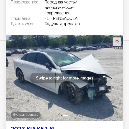
Повреждения:
Передняя часть/
Биологическое
повреждение
Площадка:
FL - PENSACOLA
Дата торгов:
Будущая продажа
Swipe to right for more images
Будущая продажа
2023 KIA K5 1.6L