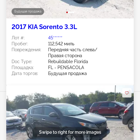
Будущая продажа
2017 KIA Sorento 3.3L
Лот #:
45******
Пробег:
112,542 миль
Повреждения:
Передняя часть слева/
Правая сторона
Doc Type:
Rebuildable Florida
Площадка:
FL - PENSACOLA
Дата торгов:
Будущая продажа
Swipe to right for more images