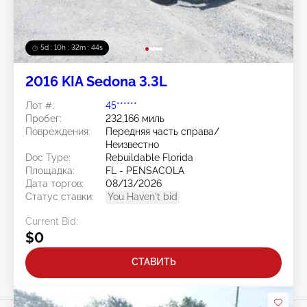
5d : 10h : 32m : 42s
2016 KIA Sedona 3.3L
Лот #:
45******
Пробег:
232,166 миль
Повреждения:
Передняя часть справа/
Неизвестно
Doc Type:
Rebuildable Florida
Площадка:
FL - PENSACOLA
Дата торгов:
08/13/2026
Статус ставки:
You Haven't bid
Current Bid:
$0
СТАВИТЬ