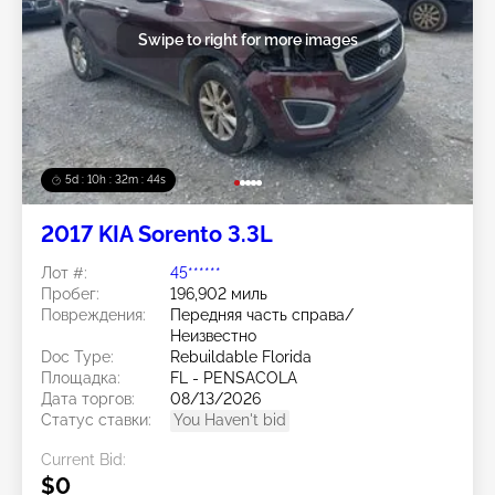
Swipe to right for more images
5d : 10h : 32m : 42s
2017 KIA Sorento 3.3L
Лот #:
45******
Пробег:
196,902 миль
Повреждения:
Передняя часть справа/
Неизвестно
Doc Type:
Rebuildable Florida
Площадка:
FL - PENSACOLA
Дата торгов:
08/13/2026
Статус ставки:
You Haven't bid
Current Bid:
$0