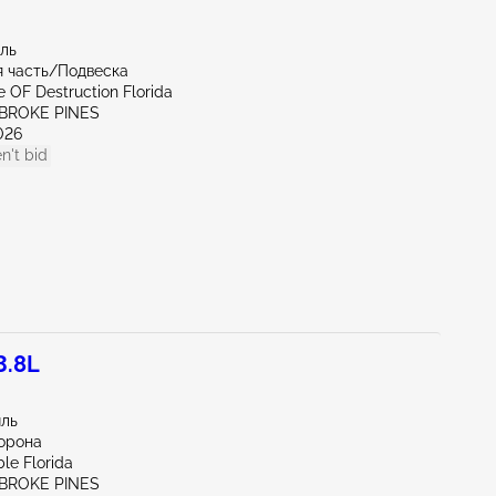
иль
 часть/Подвеска
te OF Destruction Florida
MBROKE PINES
026
n't bid
3.8L
иль
орона
le Florida
MBROKE PINES