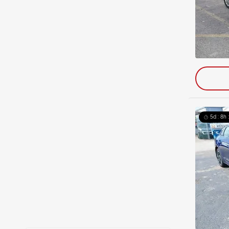
5d : 8h 