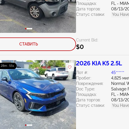
Площадка:
FL - MI
Дата торгов:
08/13/2
Статус ставки:
You Have
Current Bid:
СТАВИТЬ
$0
2026 KIA K5 2.5L
: 28m : 54s
Лот #:
45******
Пробег:
4,825 ми
Повреждения:
Normal W
Doc Type:
Salvage F
Площадка:
FL - MI
Дата торгов:
08/13/2
Статус ставки:
You Have