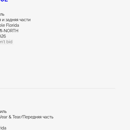
иль
 и задняя части
le Florida
AMI-NORTH
026
n't bid
миль
ear & Tear/Передняя часть
rida