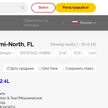
Войти
Регистрируйся!
Обратитесь за
Russian
selected
помощью
i-North, FL
Showing results 1 - 30 of 122
Stinger
3
SPORTAGE HYBRID
2
EV6
1
EV9
1
Carnival
1
Дата продажи
Grid View
Сохранить поиск
2.4L
миль
ear & Tear/Механическое
rida
AMI-NORTH