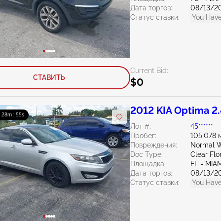
Дата торгов:
08/13/2
Статус ставки:
You Have
Current Bid:
СТАВИТЬ
$0
2012 KIA Optima 2
: 28m : 54s
Лот #:
45******
Пробег:
105,078 
Повреждения:
Normal W
Doc Type:
Clear Flo
Площадка:
FL - MI
Дата торгов:
08/13/2
Статус ставки:
You Have