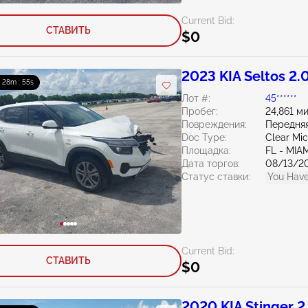
Current Bid:
СТАВИТЬ
$0
2023 KIA Seltos 2.
: 28m : 54s
Лот #:
45******
Пробег:
24,861 м
Повреждения:
Передняя
Doc Type:
Clear Mi
Площадка:
FL - MI
Дата торгов:
08/13/2
Статус ставки:
You Have
Current Bid:
СТАВИТЬ
$0
2020 KIA Stinger 2