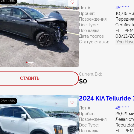
: 28m : 54s
Лот #:
45******
Пробег:
10,715 м
Повреждения:
Передняя
Doc Type:
Certifica
Площадка:
FL - PE
Дата торгов:
08/13/2
Статус ставки:
You Have
Current Bid:
СТАВИТЬ
$0
2024 KIA Telluride 
: 28m : 54s
Лот #:
45******
Пробег:
25,521 м
Повреждения:
Левая ст
Doc Type:
Rebuildab
Площадка:
FL - PE