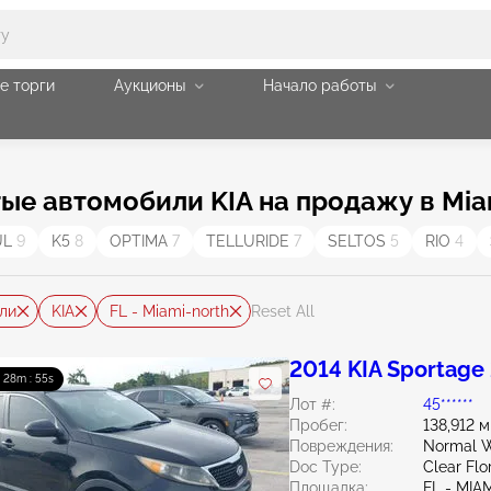
е торги
Аукционы
Начало работы
е автомобили KIA на продажу в Miam
UL
9
K5
8
OPTIMA
7
TELLURIDE
7
SELTOS
5
RIO
4
ли
KIA
FL - Miami-north
Reset All
2014 KIA Sportage 
: 28m : 54s
Лот #:
45******
Пробег:
138,912 
Повреждения:
Normal W
Doc Type:
Clear Flo
Площадка:
FL - MI