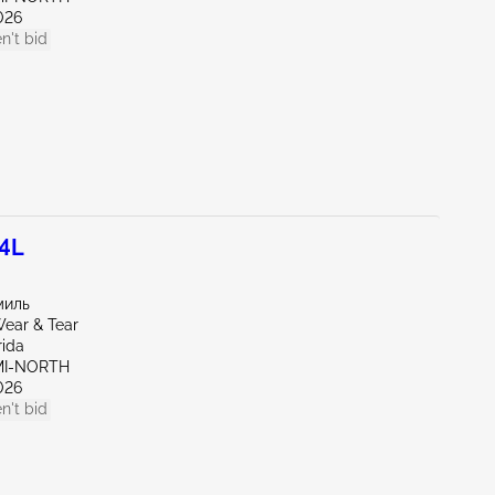
026
n't bid
.4L
миль
ear & Tear
rida
AMI-NORTH
026
n't bid