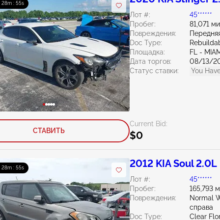
: 28m : 54s
Лот #:
45******
Пробег:
81,071 м
Повреждения:
Передняя
Doc Type:
Rebuildab
Площадка:
FL - MI
Дата торгов:
08/13/2
Статус ставки:
You Have
Current Bid:
СТАВИТЬ
$0
2012 KIA Soul 2.0L
: 28m : 54s
Лот #:
45******
Пробег:
165,793 
Повреждения:
Normal W
справа
Doc Type:
Clear Flo