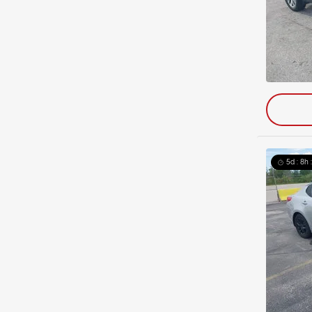
5d : 8h 