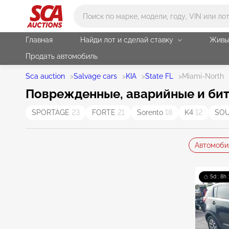
Main search
Главная
Найди лот и сделай ставку
Живы
Продать автомобиль
Sca auction
>
Salvage cars
>
KIA
>
State FL
>
Miami-North
Поврежденные, аварийные и биты
SPORTAGE
23
FORTE
21
Sorento
18
K4
12
SO
Автомоби
5d : 8h 