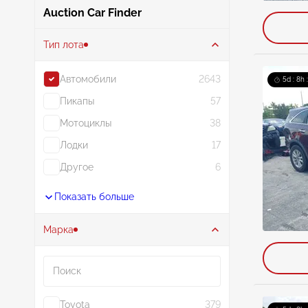
Auction Car Finder
Тип лота
Автомобили
2643
5d : 8h 
Пикапы
57
Мотоциклы
38
Лодки
17
Другое
6
Показать больше
Марка
Поиск
Toyota
379