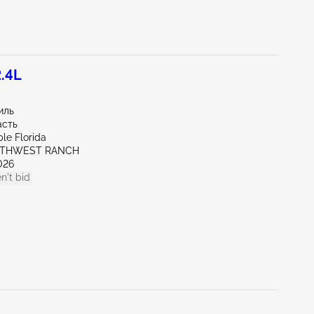
2.4L
иль
асть
le Florida
UTHWEST RANCH
026
n't bid