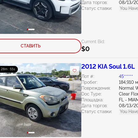
Дата торгов:
08/13/2
Статус ставки:
You Have
Current Bid:
СТАВИТЬ
$0
2012 KIA Soul 1.6L
: 28m : 54s
Лот #:
45******
Пробег:
184,910 
Повреждения:
Normal W
Doc Type:
Clear Flo
Площадка:
FL - MI
Дата торгов:
08/13/2
Статус ставки:
You Have