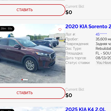
Current Bid:
СТАВИТЬ
$0
2020 KIA Sorento 
: 28m : 54s
Лот #:
45******
Пробег:
35,609 м
Повреждения:
Задняя ч
Doc Type:
Rebuildab
Площадка:
FL - SO
Дата торгов:
08/13/2
Статус ставки:
You Have
Current Bid:
СТАВИТЬ
$0
2025 KIA K4 2.0L