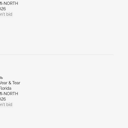
AMI-NORTH
026
n't bid
ль
ear & Tear
lorida
AMI-NORTH
026
n't bid