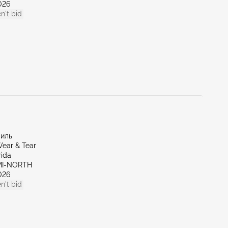
026
n't bid
миль
ear & Tear
rida
AMI-NORTH
026
n't bid