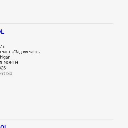
0L
иль
 часть/Задняя часть
chigan
AMI-NORTH
026
n't bid
.0L