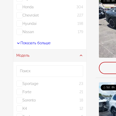
5d : 8h 
Honda
304
Chevrolet
227
Hyundai
198
Nissan
179
Показать больше
Модель
Поиск
Sportage
23
5d : 8h 
Forte
21
Sorento
18
K4
12