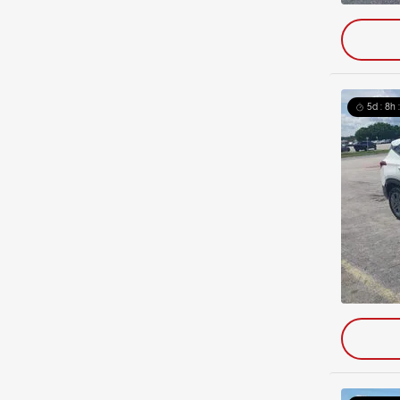
5d : 8h 