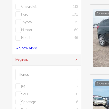
Chevrolet
113
Будущая 
Ford
102
Toyota
79
Nissan
69
Honda
45
Show More
Модель
Поиск
Будущая 
K4
7
Soul
6
Sportage
6