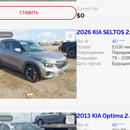
Current Bid:
СТАВИТЬ
$0
2026 KIA SELTOS 2
продажа
Лот #:
45******
Пробег:
5,030 ми
Повреждения:
Передняя
Площадка:
TX - CO
Дата торгов:
Будущая
2013 KIA Optima 2
продажа
Лот #:
45******