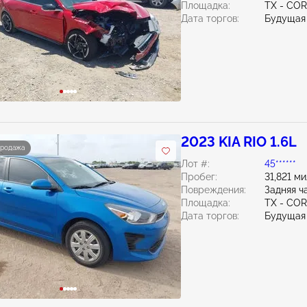
Площадка:
TX - CO
Дата торгов:
Будущая
2023 KIA RIO 1.6L
продажа
Лот #:
45******
Пробег:
31,821 м
Повреждения:
Задняя ч
Площадка:
TX - CO
Дата торгов:
Будущая