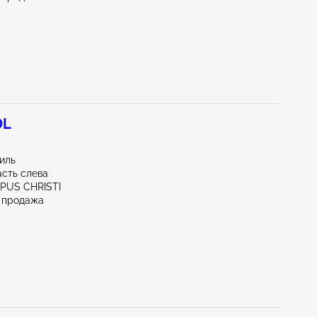
0L
миль
асть слева
RPUS CHRISTI
 продажа