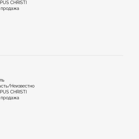
RPUS CHRISTI
 продажа
иль
асть/Неизвестно
RPUS CHRISTI
 продажа