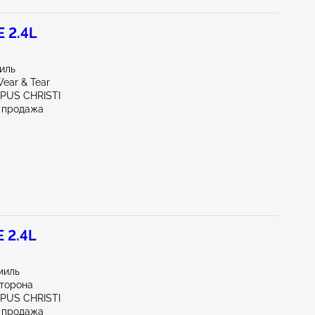
 2.4L
миль
ear & Tear
RPUS CHRISTI
 продажа
 2.4L
миль
сторона
RPUS CHRISTI
 продажа