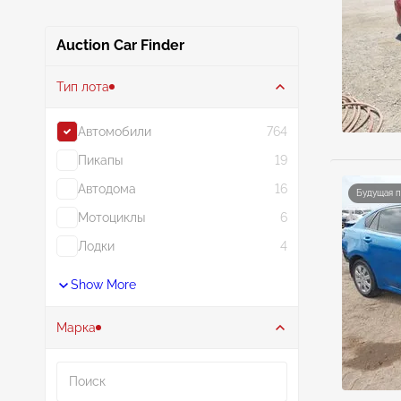
Auction Car Finder
Тип лота
Автомобили
764
Пикапы
19
Автодома
16
Будущая 
Мотоциклы
6
Лодки
4
Show More
Марка
Поиск