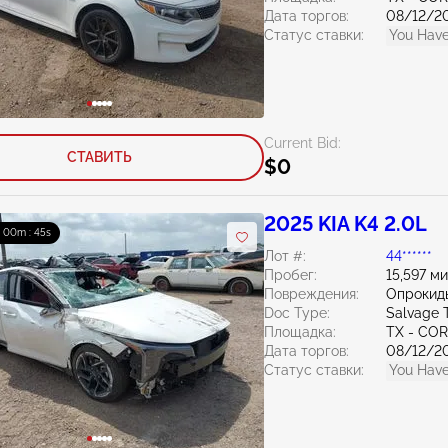
Дата торгов:
08/12/2
Статус ставки:
You Have
Current Bid:
СТАВИТЬ
$0
2025 KIA K4 2.0L
 : 00m : 44s
Лот #:
44******
Пробег:
15,597 м
Повреждения:
Опрокид
Doc Type:
Salvage 
Площадка:
TX - CO
Дата торгов:
08/12/2
Статус ставки:
You Have