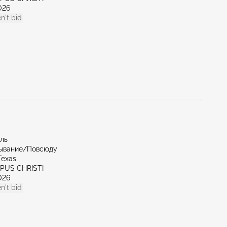
026
n't bid
иль
ывание/Повсюду
Texas
RPUS CHRISTI
026
n't bid