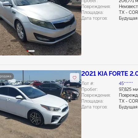
Пробег:
206,771 
Повреждения:
Неизвес
Площадка:
TX - CO
Дата торгов:
Будущая
2021 KIA FORTE 2.
продажа
Лот #:
45******
Пробег:
97,825 м
Повреждения:
Поврежд
Площадка:
TX - CO
Дата торгов:
Будущая