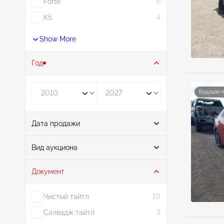
Forte
6
K5
4
Show More
Год
Год от
Год до
Будущая 
Дата продажи
От
До
Вид аукциона
Документ
Аукцион
41
Чистый тайтл
10
Салвадж тайтл
3