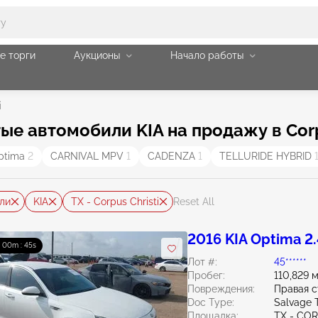
е торги
Аукционы
Начало работы
i
е автомобили KIA на продажу в Corpu
ptima
2
CARNIVAL MPV
1
CADENZA
1
TELLURIDE HYBRID
ли
KIA
TX - Corpus Christi
Reset All
2016 KIA Optima 2
 : 00m : 44s
Лот #:
45******
Пробег:
110,829 
Повреждения:
Правая 
Doc Type:
Salvage 
Площадка:
TX - CO