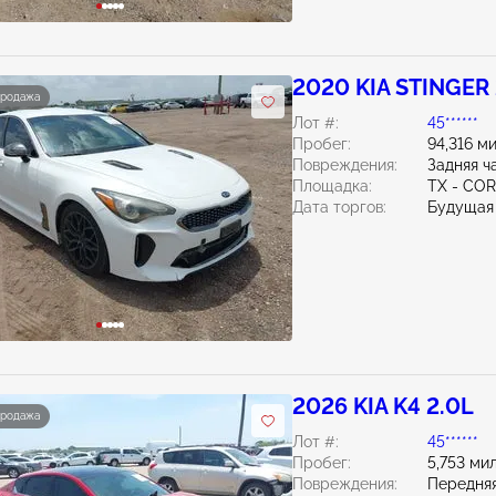
2020 KIA STINGER 
продажа
Лот #:
45******
Пробег:
94,316 м
Повреждения:
Задняя ч
Площадка:
TX - CO
Дата торгов:
Будущая
2026 KIA K4 2.0L
продажа
Лот #:
45******
Пробег:
5,753 ми
Повреждения:
Передняя