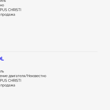
миль
тно
RPUS CHRISTI
 продажа
0L
иль
ение двигателя/Неизвестно
RPUS CHRISTI
 продажа