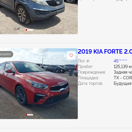
2019 KIA FORTE 2.
продажа
Лот #:
45******
Пробег:
125,139 
Повреждения:
Задняя ч
Площадка:
TX - CO
Дата торгов:
Будущая