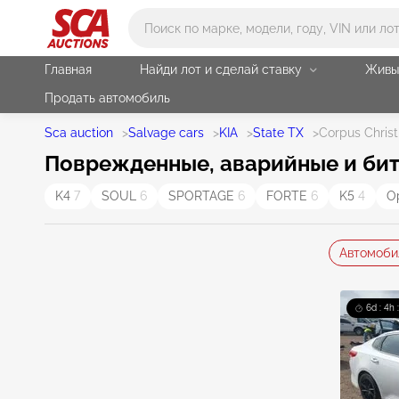
Main search
Главная
Найди лот и сделай ставку
Живы
Продать автомобиль
Sca auction
>
Salvage cars
>
KIA
>
State TX
>
Corpus Christ
Поврежденные, аварийные и биты
K4
7
SOUL
6
SPORTAGE
6
FORTE
6
K5
4
O
Автомоби
6d : 4h