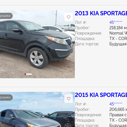
2013 KIA SPORTAGE
продажа
Лот #:
45******
Пробег:
218,184 
Повреждения:
Normal W
Площадка:
TX - CO
Дата торгов:
Будущая
2015 KIA SPORTAGE
продажа
Лот #:
45******
Пробег:
206,665 
Повреждения:
Правая 
Площадка:
TX - CO
Дата торгов:
Будущая