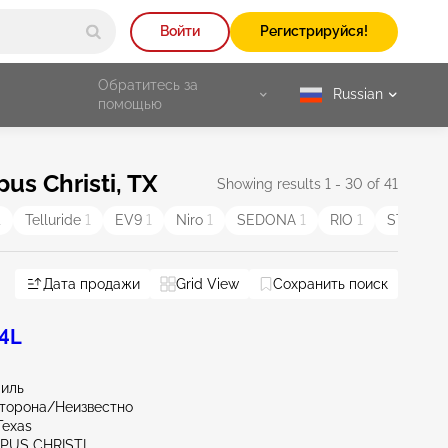
Войти
Регистрируйся!
Обратитесь за
Russian
selected
помощью
s Christi, TX
Showing results 1 - 30 of 41
1
Telluride
1
EV9
1
Niro
1
SEDONA
1
RIO
1
STINGE
Дата продажи
Grid View
Сохранить поиск
.4L
миль
сторона/Неизвестно
Texas
RPUS CHRISTI