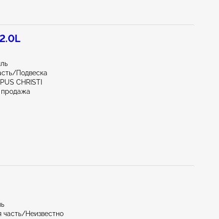
2.0L
иль
асть/Подвеска
RPUS CHRISTI
 продажа
ль
 часть/Неизвестно