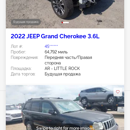
Будущая продажа
2022 JEEP Grand Cherokee 3.6L
Лот #:
45******
Пробег:
64,792 миль
Повреждения:
Передняя часть/Правая
сторона
Площадка:
AR - LITTLE ROCK
Дата торгов:
Будущая продажа
Swipe to right for more images