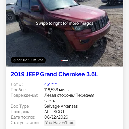
Swipe to right for more images
5d : 16h : 02m : 22s
2019 JEEP Grand Cherokee 3.6L
Лот #:
45******
Пробег:
118,536 миль
Повреждения:
Левая сторона/Передняя
часть
Doc Type:
Salvage Arkansas
Площадка:
AR - SCOTT
Дата торгов:
08/12/2026
Статус ставки:
You Haven't bid