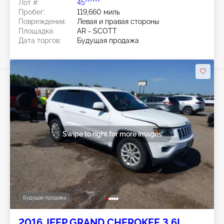
Лот #:
45******
Пробег:
119,660 миль
Повреждения:
Левая и правая стороны
Площадка:
AR - SCOTT
Дата торгов:
Будущая продажа
Swipe to right for more images
Будущая продажа
2016 JEEP GRAND CHEROKEE 3.6L