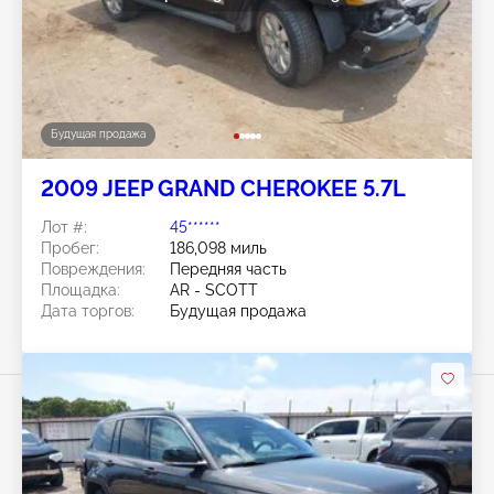
Будущая продажа
2009 JEEP GRAND CHEROKEE 5.7L
Лот #:
45******
Пробег:
186,098 миль
Повреждения:
Передняя часть
Площадка:
AR - SCOTT
Дата торгов:
Будущая продажа