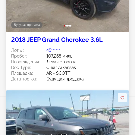
Будущая продажа
2018 JEEP Grand Cherokee 3.6L
Лот #:
45******
Пробег:
107,268 миль
Повреждения:
Левая сторона
Doc Type:
Clear Arkansas
Площадка:
AR - SCOTT
Дата торгов:
Будущая продажа