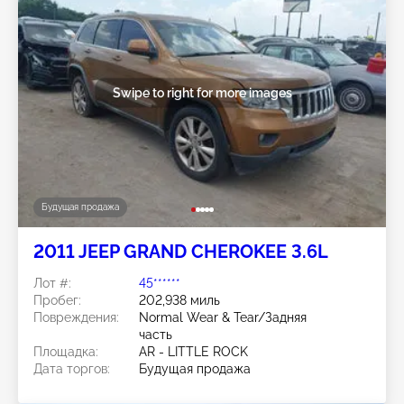
Swipe to right for more images
Будущая продажа
2011 JEEP GRAND CHEROKEE 3.6L
Лот #:
45******
Пробег:
202,938 миль
Повреждения:
Normal Wear & Tear/Задняя
часть
Площадка:
AR - LITTLE ROCK
Дата торгов:
Будущая продажа