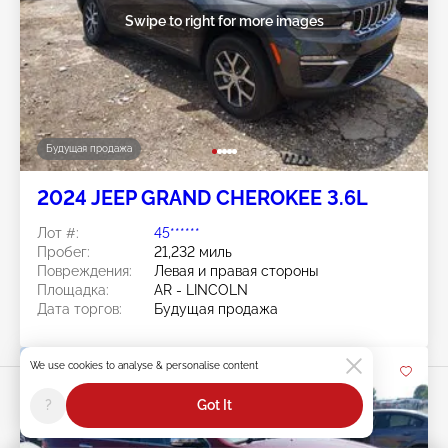
Swipe to right for more images
Будущая продажа
2024 JEEP GRAND CHEROKEE 3.6L
Лот #:
45******
Пробег:
21,232 миль
Повреждения:
Левая и правая стороны
Площадка:
AR - LINCOLN
Дата торгов:
Будущая продажа
We use cookies to analyse & personalise content
?
Got It