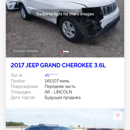
Swipe to right for more images
Будущая продажа
2017 JEEP GRAND CHEROKEE 3.6L
Лот #:
45******
Пробег:
149,107 миль
Повреждения:
Передняя часть
Площадка:
AR - LINCOLN
Дата торгов:
Будущая продажа