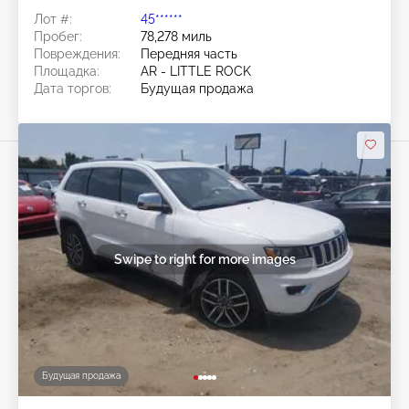
Лот #:
45******
Пробег:
78,278 миль
Повреждения:
Передняя часть
Площадка:
AR - LITTLE ROCK
Дата торгов:
Будущая продажа
Swipe to right for more images
Будущая продажа