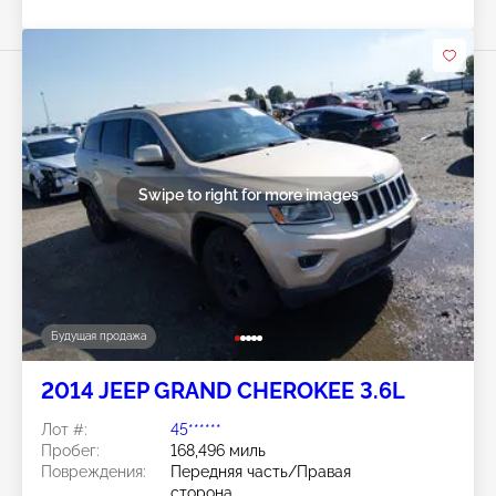
Swipe to right for more images
Будущая продажа
2014 JEEP GRAND CHEROKEE 3.6L
Лот #:
45******
Пробег:
168,496 миль
Повреждения:
Передняя часть/Правая
сторона