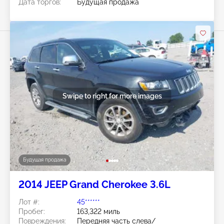
Дата торгов:
Будущая продажа
Swipe to right for more images
Будущая продажа
2014 JEEP Grand Cherokee 3.6L
Лот #:
45******
Пробег:
163,322 миль
Повреждения:
Передняя часть слева/