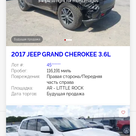
Swipe to right for more images
Будущая продажа
2017 JEEP GRAND CHEROKEE 3.6L
Лот #:
45******
Пробег:
116,191 миль
Повреждения:
Правая сторона/Передняя
часть справа
Площадка:
AR - LITTLE ROCK
Дата торгов:
Будущая продажа