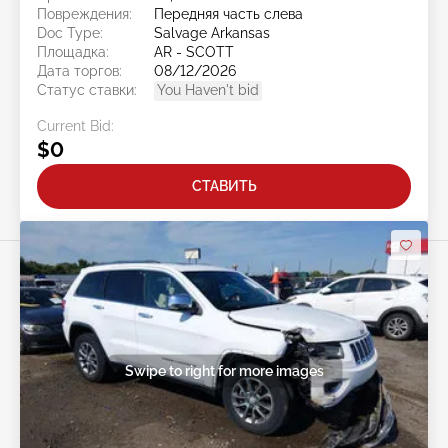
Повреждения:
Передняя часть слева
Doc Type:
Salvage Arkansas
Площадка:
AR - SCOTT
Дата торгов:
08/12/2026
Статус ставки:
You Haven't bid
Current Bid:
$0
СТАВИТЬ
Swipe to right for more images