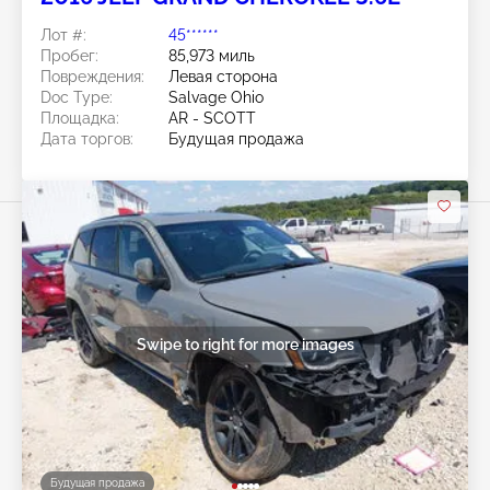
Лот #:
45******
Пробег:
85,973 миль
Повреждения:
Левая сторона
Doc Type:
Salvage Ohio
Площадка:
AR - SCOTT
Дата торгов:
Будущая продажа
Swipe to right for more images
Будущая продажа