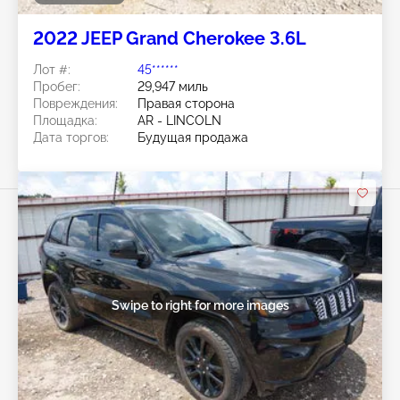
2022 JEEP Grand Cherokee 3.6L
Лот #:
45******
Пробег:
29,947 миль
Повреждения:
Правая сторона
Площадка:
AR - LINCOLN
Дата торгов:
Будущая продажа
Swipe to right for more images