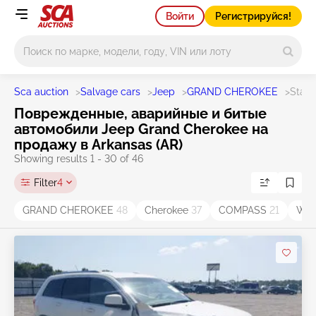
Войти
Регистрируйся!
Main search
Sca auction
>
Salvage cars
>
Jeep
>
GRAND CHEROKEE
>
State
Поврежденные, аварийные и битые
автомобили Jeep Grand Cherokee на
продажу в Arkansas (AR)
Showing results 1 - 30 of 46
Filter
4
GRAND CHEROKEE
48
Cherokee
37
COMPASS
21
WR