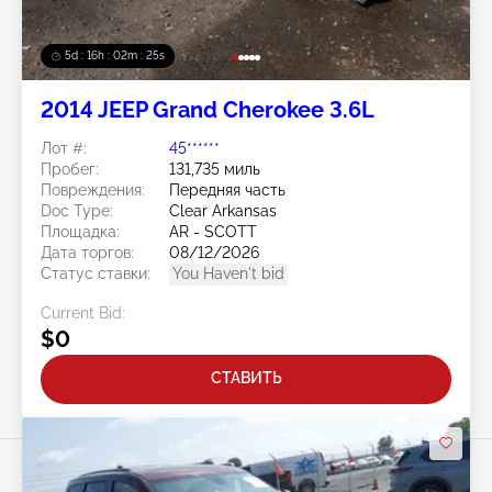
5d : 16h : 02m : 22s
2014 JEEP Grand Cherokee 3.6L
Лот #:
45******
Пробег:
131,735 миль
Повреждения:
Передняя часть
Doc Type:
Clear Arkansas
Площадка:
AR - SCOTT
Дата торгов:
08/12/2026
Статус ставки:
You Haven't bid
Current Bid:
$0
СТАВИТЬ