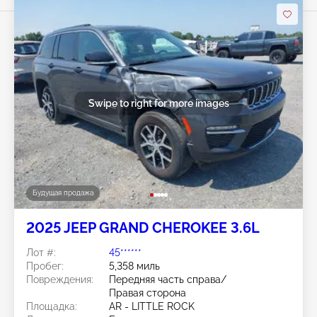
Swipe to right for more images
Будущая продажа
2025 JEEP GRAND CHEROKEE 3.6L
Лот #:
45******
Пробег:
5,358 миль
Повреждения:
Передняя часть справа/
Правая сторона
Площадка:
AR - LITTLE ROCK