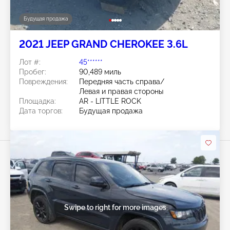
Будущая продажа
2021 JEEP GRAND CHEROKEE 3.6L
Лот #:
45******
Пробег:
90,489 миль
Повреждения:
Передняя часть справа/
Левая и правая стороны
Площадка:
AR - LITTLE ROCK
Дата торгов:
Будущая продажа
Swipe to right for more images