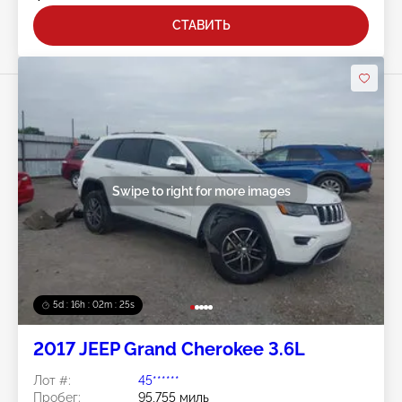
СТАВИТЬ
Swipe to right for more images
5d : 16h : 02m : 22s
2017 JEEP Grand Cherokee 3.6L
Лот #:
45******
Пробег:
95,755 миль