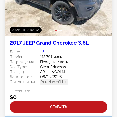
6d : 16h : 02m : 22s
2017 JEEP Grand Cherokee 3.6L
Лот #:
45******
Пробег:
113,794 миль
Повреждения:
Передняя часть
Doc Type:
Clear Arkansas
Площадка:
AR - LINCOLN
Дата торгов:
08/13/2026
Статус ставки:
You Haven't bid
Current Bid:
$0
СТАВИТЬ