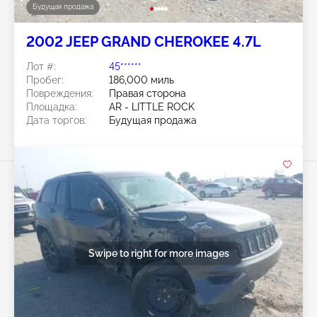
Будущая продажа
2002 JEEP GRAND CHEROKEE 4.7L
Лот #:
45******
Пробег:
186,000 миль
Повреждения:
Правая сторона
Площадка:
AR - LITTLE ROCK
Дата торгов:
Будущая продажа
Swipe to right for more images