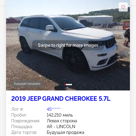
Swipe to right for more images
Будущая продажа
2019 JEEP GRAND CHEROKEE 5.7L
Лот #:
45******
Пробег:
142,210 миль
Повреждения:
Левая сторона
Площадка:
AR - LINCOLN
Дата торгов:
Будущая продажа