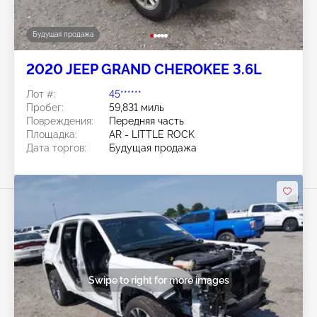
Будущая продажа
2020 JEEP GRAND CHEROKEE 3.6L
Лот #:
45******
Пробег:
59,831 миль
Повреждения:
Передняя часть
Площадка:
AR - LITTLE ROCK
Дата торгов:
Будущая продажа
Swipe to right for more images