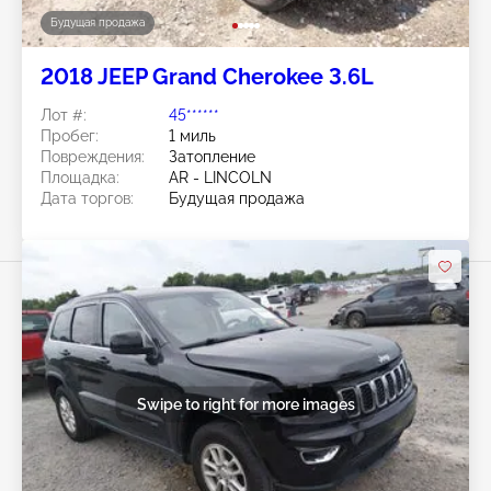
Будущая продажа
2018 JEEP Grand Cherokee 3.6L
Лот #:
45******
Пробег:
1 миль
Повреждения:
Затопление
Площадка:
AR - LINCOLN
Дата торгов:
Будущая продажа
Swipe to right for more images