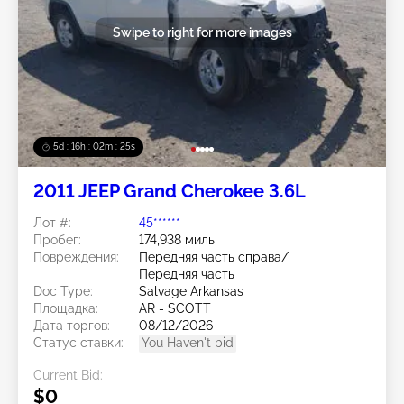
Swipe to right for more images
5d : 16h : 02m : 22s
2011 JEEP Grand Cherokee 3.6L
Лот #:
45******
Пробег:
174,938 миль
Повреждения:
Передняя часть справа/
Передняя часть
Doc Type:
Salvage Arkansas
Площадка:
AR - SCOTT
Дата торгов:
08/12/2026
Статус ставки:
You Haven't bid
Current Bid:
$0