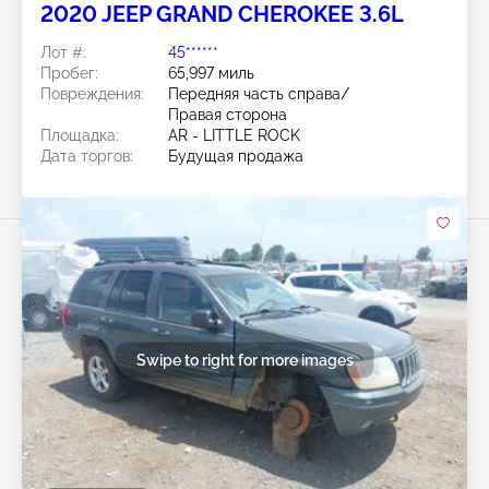
2020 JEEP GRAND CHEROKEE 3.6L
Лот #:
45******
Пробег:
65,997 миль
Повреждения:
Передняя часть справа/
Правая сторона
Площадка:
AR - LITTLE ROCK
Дата торгов:
Будущая продажа
Swipe to right for more images