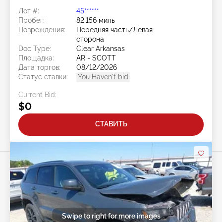
Лот #:
45******
Пробег:
82,156 миль
Повреждения:
Передняя часть/Левая
сторона
Doc Type:
Clear Arkansas
Площадка:
AR - SCOTT
Дата торгов:
08/12/2026
Статус ставки:
You Haven't bid
Current Bid:
$0
СТАВИТЬ
Swipe to right for more images