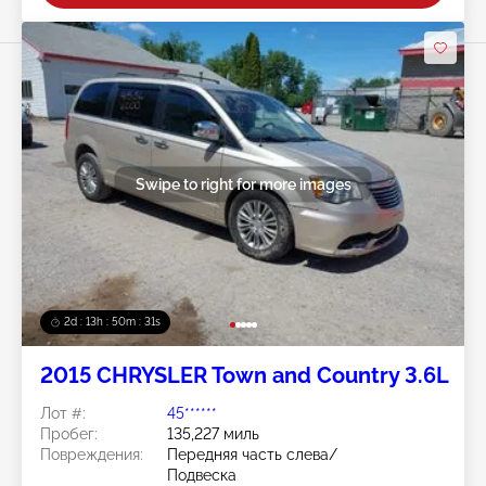
Swipe to right for more images
2d : 13h : 50m : 28s
2015 CHRYSLER Town and Country 3.6L
Лот #:
45******
Пробег:
135,227 миль
Повреждения:
Передняя часть слева/
Подвеска