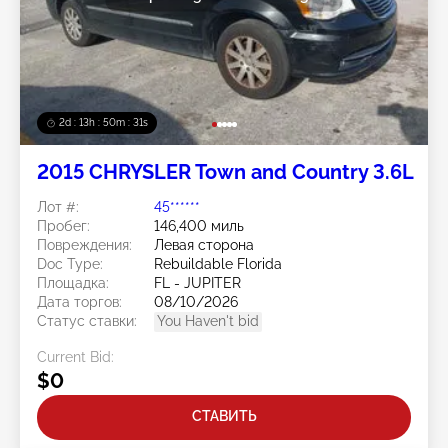
2d : 13h : 50m : 28s
2015 CHRYSLER Town and Country 3.6L
Лот #:
45******
Пробег:
146,400 миль
Повреждения:
Левая сторона
Doc Type:
Rebuildable Florida
Площадка:
FL - JUPITER
Дата торгов:
08/10/2026
Статус ставки:
You Haven't bid
Current Bid:
$0
СТАВИТЬ