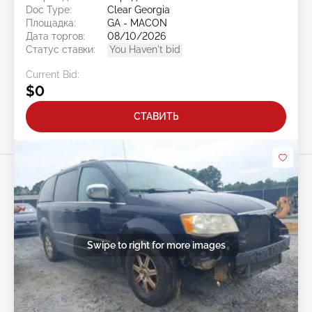
Doc Type:
Clear Georgia
Площадка:
GA - MACON
Дата торгов:
08/10/2026
Статус ставки:
You Haven't bid
Current Bid:
$0
СТАВИТЬ
Swipe to right for more images