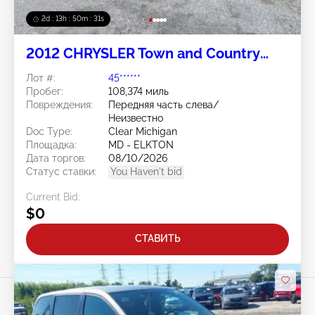
2d : 13h : 50m : 28s
2012 CHRYSLER Town and Country
3.6L
Лот #:
45******
Пробег:
108,374 миль
Повреждения:
Передняя часть слева/
Неизвестно
Doc Type:
Clear Michigan
Площадка:
MD - ELKTON
Дата торгов:
08/10/2026
Статус ставки:
You Haven't bid
Current Bid:
$0
СТАВИТЬ