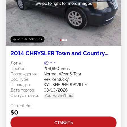
Swipe to right for more images
2d : 13h : 50m : 28s
2014 CHRYSLER Town and Country
3.6L
Лот #:
45******
Пробег:
209,990 миль
Повреждения:
Normal Wear & Tear
Doc Type:
Чек Kentucky
Площадка:
KY - SHEPHERDSVILLE
Дата торгов:
08/10/2026
Статус ставки:
You Haven't bid
Current Bid:
$0
СТАВИТЬ