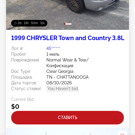
2d : 13h : 50m : 28s
1999 CHRYSLER Town and Country 3.8L
Лот #:
45******
Пробег:
1 миль
Повреждения:
Normal Wear & Tear/
Конфискация
Doc Type:
Clear Georgia
Площадка:
TN - CHATTANOOGA
Дата торгов:
08/10/2026
Статус ставки:
You Haven't bid
Current Bid:
$0
СТАВИТЬ