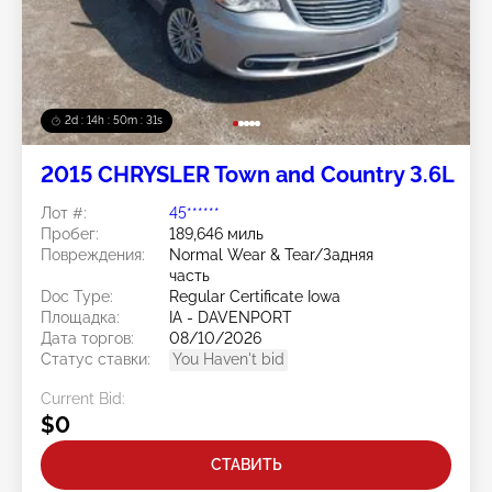
2d : 14h : 50m : 28s
2015 CHRYSLER Town and Country 3.6L
Лот #:
45******
Пробег:
189,646 миль
Повреждения:
Normal Wear & Tear/Задняя
часть
Doc Type:
Regular Certificate Iowa
Площадка:
IA - DAVENPORT
Дата торгов:
08/10/2026
Статус ставки:
You Haven't bid
Current Bid:
$0
СТАВИТЬ