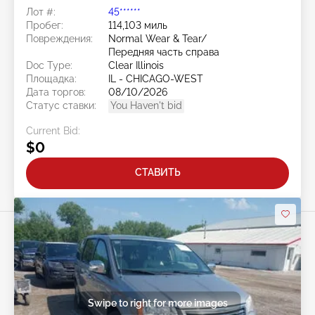
3.8L
Лот #:
45******
Пробег:
114,103 миль
Повреждения:
Normal Wear & Tear/
Передняя часть справа
Doc Type:
Clear Illinois
Площадка:
IL - CHICAGO-WEST
Дата торгов:
08/10/2026
Статус ставки:
You Haven't bid
Current Bid:
$0
СТАВИТЬ
Swipe to right for more images