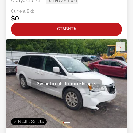
Статус ставки:
You Haven't bid
Current Bid:
$0
СТАВИТЬ
Swipe to right for more images
2d : 13h : 50m : 28s