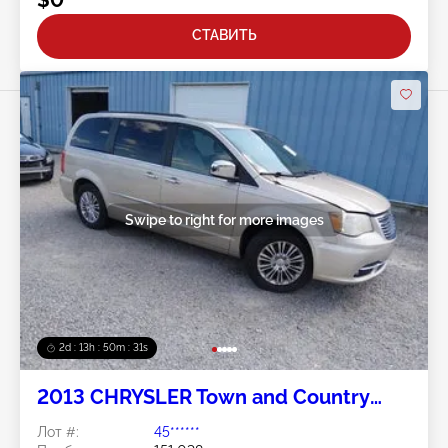
СТАВИТЬ
Swipe to right for more images
2d : 13h : 50m : 28s
2013 CHRYSLER Town and Country
3.6L
Лот #:
45******