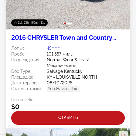
2d : 13h : 50m : 28s
2016 CHRYSLER Town and Country
3.6L
Лот #:
45******
Пробег:
101,557 миль
Повреждения:
Normal Wear & Tear/
Механическое
Doc Type:
Salvage Kentucky
Площадка:
KY - LOUISVILLE NORTH
Дата торгов:
08/10/2026
Статус ставки:
You Haven't bid
Current Bid:
$0
СТАВИТЬ