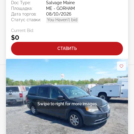
Doc Type:
Salvage Maine
Площадка:
ME - GORHAM
Дата торгов:
08/10/2026
Статус ставки:
You Haven't bid
Current Bid:
$0
СТАВИТЬ
Swipe to right for more images