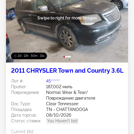
Swipe to right for more images
2d : 13h : 50m : 28s
2011 CHRYSLER Town and Country 3.6L
Лот #:
45******
Пробег:
187,002 миль
Повреждения:
Normal Wear & Tear/
Повреждение двигателя
Doc Type:
Clear Tennessee
Площадка:
TN - CHATTANOOGA
Дата торгов:
08/10/2026
Статус ставки:
You Haven't bid
Current Bid: