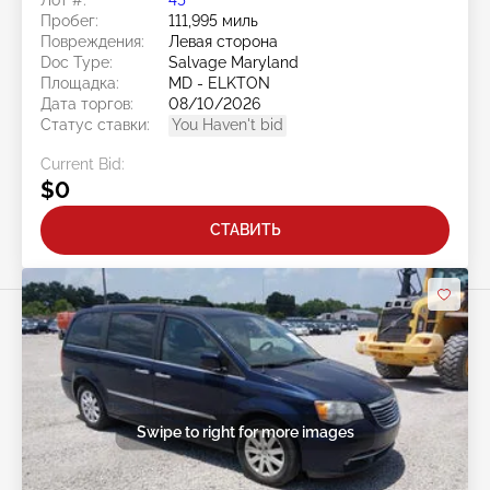
Лот #:
45******
Пробег:
111,995 миль
Повреждения:
Левая сторона
Doc Type:
Salvage Maryland
Площадка:
MD - ELKTON
Дата торгов:
08/10/2026
Статус ставки:
You Haven't bid
Current Bid:
$0
СТАВИТЬ
Swipe to right for more images