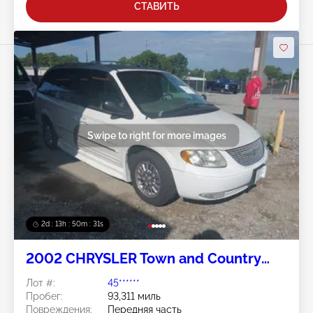
СТАВИТЬ
Swipe to right for more images
2d : 13h : 50m : 28s
2002 CHRYSLER Town and Country
3.8L
Лот #:
45******
Пробег:
93,311 миль
Повреждения:
Передняя часть