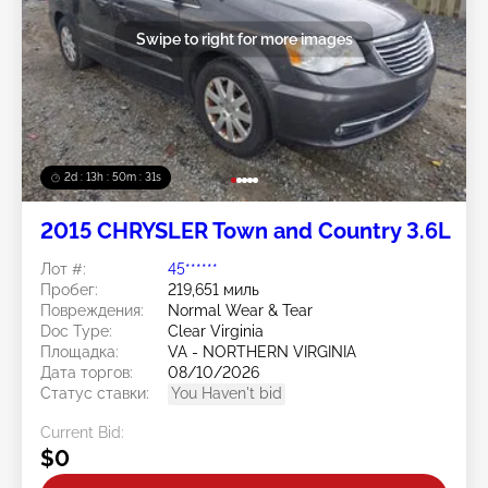
Swipe to right for more images
2d : 13h : 50m : 28s
2015 CHRYSLER Town and Country 3.6L
Лот #:
45******
Пробег:
219,651 миль
Повреждения:
Normal Wear & Tear
Doc Type:
Clear Virginia
Площадка:
VA - NORTHERN VIRGINIA
Дата торгов:
08/10/2026
Статус ставки:
You Haven't bid
Current Bid:
$0