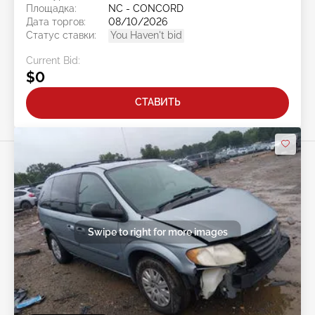
Площадка:
NC - CONCORD
Дата торгов:
08/10/2026
Статус ставки:
You Haven't bid
Current Bid:
$0
СТАВИТЬ
Swipe to right for more images