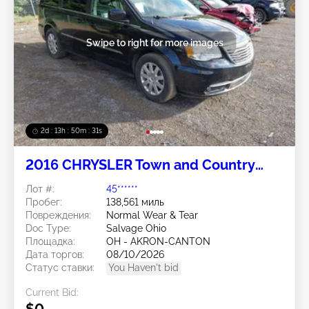
Swipe to right for more images
2d : 13h : 50m : 28s
2016 CHRYSLER Town and Country
3.6L
Лот #:
45******
Пробег:
138,561 миль
Повреждения:
Normal Wear & Tear
Doc Type:
Salvage Ohio
Площадка:
OH - AKRON-CANTON
Дата торгов:
08/10/2026
Статус ставки:
You Haven't bid
Current Bid:
$0