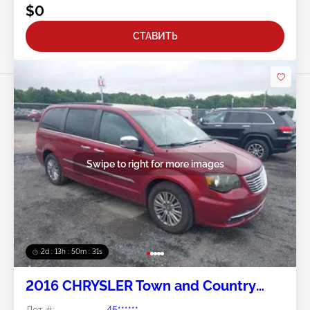
$0
СТАВИТЬ
Swipe to right for more images
2d : 13h : 50m : 28s
2016 CHRYSLER Town and Country
3.6L