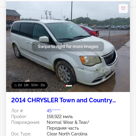
Swipe to right for more images
2d : 13h : 50m : 28s
2014 CHRYSLER Town and Country
3.6L
Лот #:
45******
Пробег:
158,922 миль
Повреждения:
Normal Wear & Tear/
Передняя часть
Doc Type:
Clear North Carolina