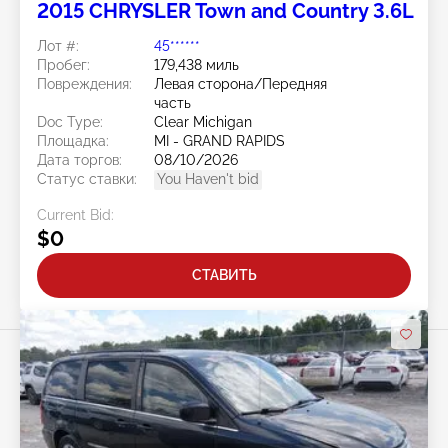
2015 CHRYSLER Town and Country 3.6L
Лот #:
45******
Пробег:
179,438 миль
Повреждения:
Левая сторона/Передняя
часть
Doc Type:
Clear Michigan
Площадка:
MI - GRAND RAPIDS
Дата торгов:
08/10/2026
Статус ставки:
You Haven't bid
Current Bid:
$0
СТАВИТЬ