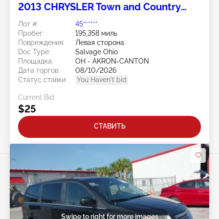
2013 CHRYSLER Town and Country
3.6L
Лот #:
45******
Пробег:
195,358 миль
Повреждения:
Левая сторона
Doc Type:
Salvage Ohio
Площадка:
OH - AKRON-CANTON
Дата торгов:
08/10/2026
Статус ставки:
You Haven't bid
Current Bid:
$25
СТАВИТЬ
Swipe to right for more images