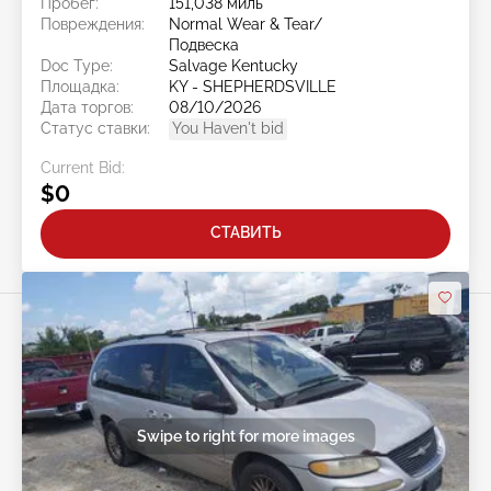
Пробег:
151,038 миль
Повреждения:
Normal Wear & Tear/
Подвеска
Doc Type:
Salvage Kentucky
Площадка:
KY - SHEPHERDSVILLE
Дата торгов:
08/10/2026
Статус ставки:
You Haven't bid
Current Bid:
$0
СТАВИТЬ
Swipe to right for more images