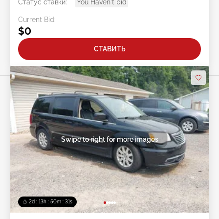
Статус ставки:
You Haven't bid
Current Bid:
$0
СТАВИТЬ
Swipe to right for more images
2d : 13h : 50m : 28s