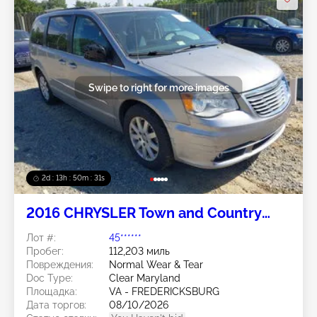
Swipe to right for more images
2d : 13h : 50m : 28s
2016 CHRYSLER Town and Country
3.6L
Лот #:
45******
Пробег:
112,203 миль
Повреждения:
Normal Wear & Tear
Doc Type:
Clear Maryland
Площадка:
VA - FREDERICKSBURG
Дата торгов:
08/10/2026