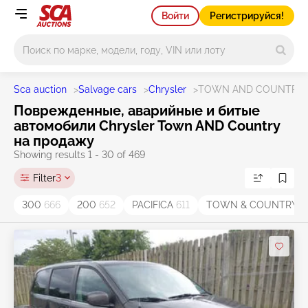
Войти
Регистрируйся!
Main search
Sca auction
>
Salvage cars
>
Chrysler
>
TOWN AND COUNTRY
Поврежденные, аварийные и битые
автомобили Chrysler Town AND Country
на продажу
Showing results 1 - 30 of 469
Filter
3
300
666
200
652
PACIFICA
611
TOWN & COUNTRY
4