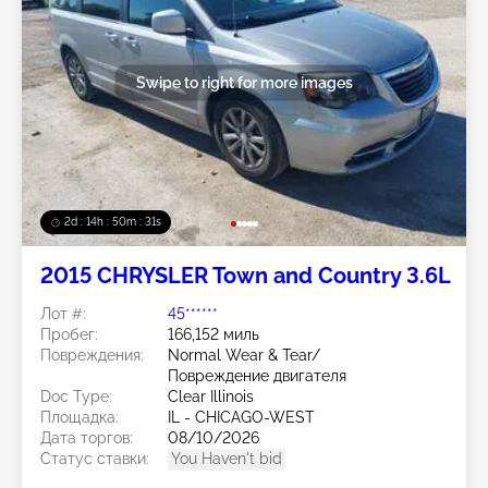
Swipe to right for more images
2d : 14h : 50m : 28s
2015 CHRYSLER Town and Country 3.6L
Лот #:
45******
Пробег:
166,152 миль
Повреждения:
Normal Wear & Tear/
Повреждение двигателя
Doc Type:
Clear Illinois
Площадка:
IL - CHICAGO-WEST
Дата торгов:
08/10/2026
Статус ставки:
You Haven't bid