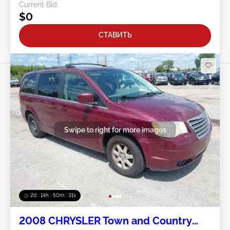
Current Bid:
$0
СТАВИТЬ
Swipe to right for more images
2d : 14h : 50m : 28s
2008 CHRYSLER Town and Country