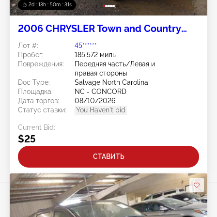
2d : 13h : 50m : 28s
2006 CHRYSLER Town and Country
3.3L
Лот #:
45******
Пробег:
185,572 миль
Повреждения:
Передняя часть/Левая и
правая стороны
Doc Type:
Salvage North Carolina
Площадка:
NC - CONCORD
Дата торгов:
08/10/2026
Статус ставки:
You Haven't bid
Current Bid:
$25
СТАВИТЬ