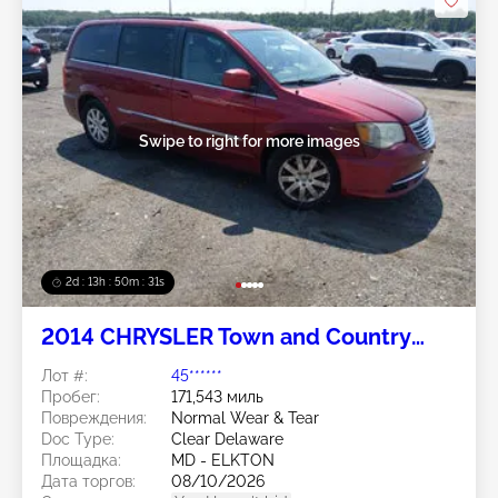
Swipe to right for more images
2d : 13h : 50m : 28s
2014 CHRYSLER Town and Country
3.6L
Лот #:
45******
Пробег:
171,543 миль
Повреждения:
Normal Wear & Tear
Doc Type:
Clear Delaware
Площадка:
MD - ELKTON
Дата торгов:
08/10/2026