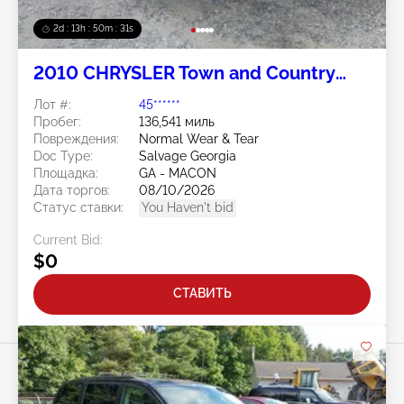
2d : 13h : 50m : 28s
2010 CHRYSLER Town and Country
3.8L
Лот #:
45******
Пробег:
136,541 миль
Повреждения:
Normal Wear & Tear
Doc Type:
Salvage Georgia
Площадка:
GA - MACON
Дата торгов:
08/10/2026
Статус ставки:
You Haven't bid
Current Bid:
$0
СТАВИТЬ