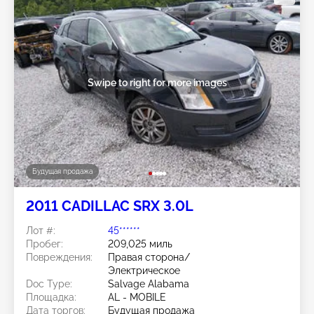
Swipe to right for more images
Будущая продажа
2011 CADILLAC SRX 3.0L
Лот #:
45******
Пробег:
209,025 миль
Повреждения:
Правая сторона/
Электрическое
Doc Type:
Salvage Alabama
Площадка:
AL - MOBILE
Дата торгов:
Будущая продажа