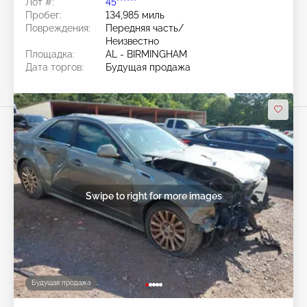
Лот #:
45******
Пробег:
134,985 миль
Повреждения:
Передняя часть/
Неизвестно
Площадка:
AL - BIRMINGHAM
Дата торгов:
Будущая продажа
Swipe to right for more images
Будущая продажа