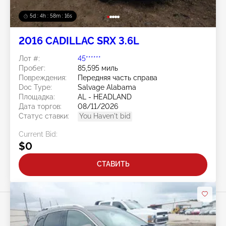
5d : 4h : 58m : 13s
2016 CADILLAC SRX 3.6L
Лот #:
45******
Пробег:
85,595 миль
Повреждения:
Передняя часть справа
Doc Type:
Salvage Alabama
Площадка:
AL - HEADLAND
Дата торгов:
08/11/2026
Статус ставки:
You Haven't bid
Current Bid:
$0
СТАВИТЬ