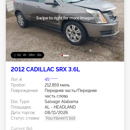
Swipe to right for more images
5d : 4h : 58m : 13s
2012 CADILLAC SRX 3.6L
Лот #:
45******
Пробег:
212,859 миль
Повреждения:
Передняя часть/Передняя
часть слева
Doc Type:
Salvage Alabama
Площадка:
AL - HEADLAND
Дата торгов:
08/11/2026
Статус ставки:
You Haven't bid
Current Bid: