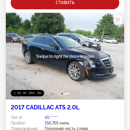
СТАВИТЬ
Swipe to right for more images
4d : 4h : 58m : 13s
2017 CADILLAC ATS 2.0L
Лот #:
45******
Пробег:
156,765 миль
Повреждения:
Передняя часть слева