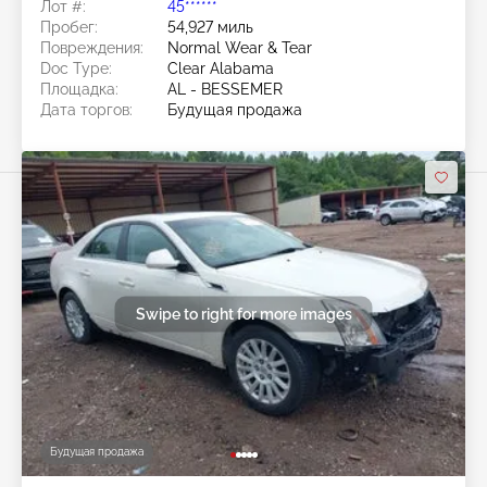
Лот #:
45******
Пробег:
54,927 миль
Повреждения:
Normal Wear & Tear
Doc Type:
Clear Alabama
Площадка:
AL - BESSEMER
Дата торгов:
Будущая продажа
Swipe to right for more images
Будущая продажа