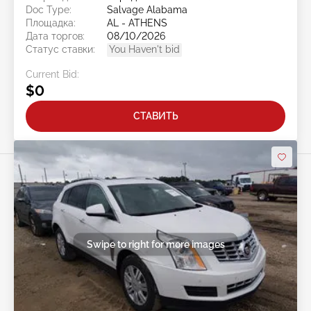
Doc Type:
Salvage Alabama
Площадка:
AL - ATHENS
Дата торгов:
08/10/2026
Статус ставки:
You Haven't bid
Current Bid:
$0
СТАВИТЬ
Swipe to right for more images