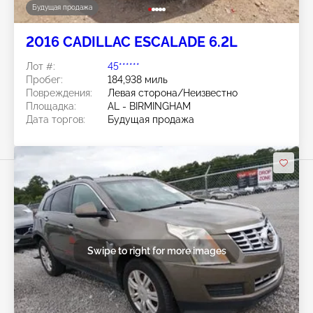
Будущая продажа
2016 CADILLAC ESCALADE 6.2L
Лот #:
45******
Пробег:
184,938 миль
Повреждения:
Левая сторона/Неизвестно
Площадка:
AL - BIRMINGHAM
Дата торгов:
Будущая продажа
Swipe to right for more images