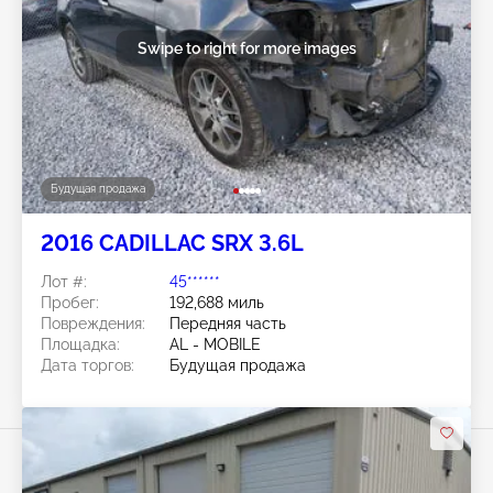
Swipe to right for more images
Будущая продажа
2016 CADILLAC SRX 3.6L
Лот #:
45******
Пробег:
192,688 миль
Повреждения:
Передняя часть
Площадка:
AL - MOBILE
Дата торгов:
Будущая продажа