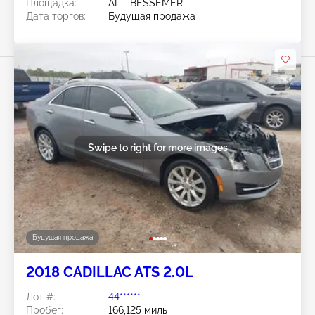
Площадка:
AL - BESSEMER
Дата торгов:
Будущая продажа
Swipe to right for more images
Будущая продажа
2018 CADILLAC ATS 2.0L
Лот #:
44******
Пробег:
166,125 миль