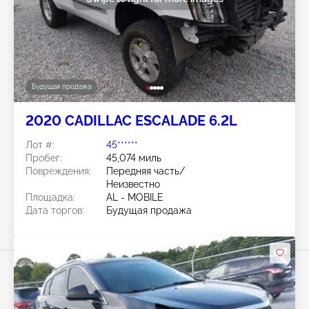
Будущая продажа
2020 CADILLAC ESCALADE 6.2L
Лот #:
45******
Пробег:
45,074 миль
Повреждения:
Передняя часть/
Неизвестно
Площадка:
AL - MOBILE
Дата торгов:
Будущая продажа