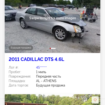
Swipe to right for more images
Будущая продажа
2011 CADILLAC DTS 4.6L
Лот #:
45******
Пробег:
1 миль
Повреждения:
Передняя часть
Площадка:
AL - ATHENS
Дата торгов:
Будущая продажа