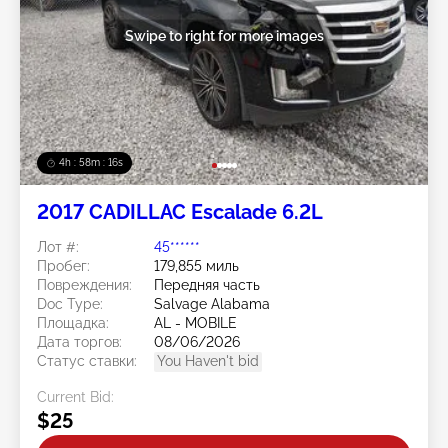
Swipe to right for more images
4h : 58m : 13s
2017 CADILLAC Escalade 6.2L
Лот #:
45******
Пробег:
179,855 миль
Повреждения:
Передняя часть
Doc Type:
Salvage Alabama
Площадка:
AL - MOBILE
Дата торгов:
08/06/2026
Статус ставки:
You Haven't bid
Current Bid:
$25