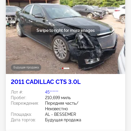
Swipe to right for more images
Будущая продажа
2011 CADILLAC CTS 3.0L
Лот #:
45******
Пробег:
210,699 миль
Повреждения:
Передняя часть/
Неизвестно
Площадка:
AL - BESSEMER
Дата торгов:
Будущая продажа