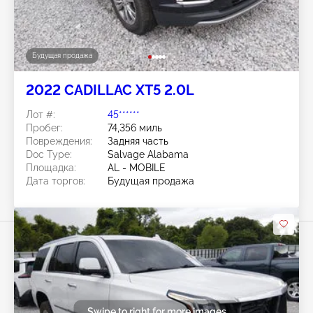
Будущая продажа
2022 CADILLAC XT5 2.0L
Лот #:
45******
Пробег:
74,356 миль
Повреждения:
Задняя часть
Doc Type:
Salvage Alabama
Площадка:
AL - MOBILE
Дата торгов:
Будущая продажа
Swipe to right for more images