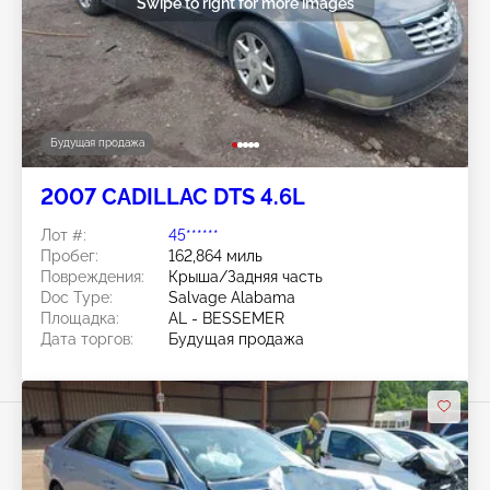
Swipe to right for more images
Будущая продажа
2007 CADILLAC DTS 4.6L
Лот #:
45******
Пробег:
162,864 миль
Повреждения:
Крыша/Задняя часть
Doc Type:
Salvage Alabama
Площадка:
AL - BESSEMER
Дата торгов:
Будущая продажа