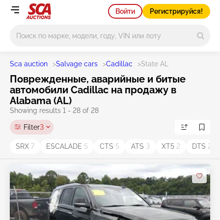
Войти
Регистрируйся!
Main search
Sca auction
>
Salvage cars
>
Cadillac
>
State AL
Поврежденные, аварийные и битые
автомобили Cadillac на продажу в
Alabama (AL)
Showing results 1 - 28 of 28
Filter
3
SRX
7
ESCALADE
5
CTS
5
ATS
3
XT5
2
DTS
2