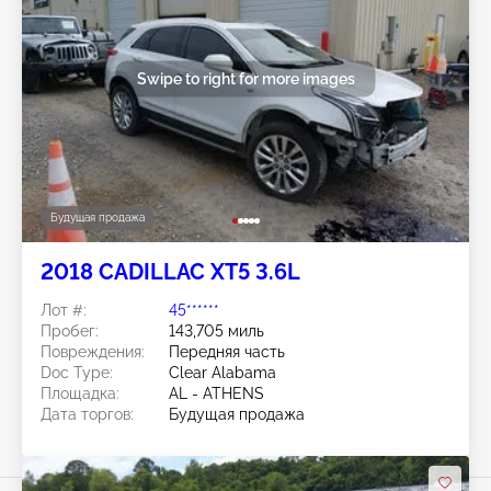
Swipe to right for more images
Будущая продажа
2018 CADILLAC XT5 3.6L
Лот #:
45******
Пробег:
143,705 миль
Повреждения:
Передняя часть
Doc Type:
Clear Alabama
Площадка:
AL - ATHENS
Дата торгов:
Будущая продажа