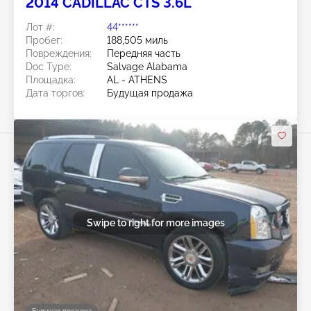
2014 CADILLAC CTS 3.6L
Лот #:
44******
Пробег:
188,505 миль
Повреждения:
Передняя часть
Doc Type:
Salvage Alabama
Площадка:
AL - ATHENS
Дата торгов:
Будущая продажа
Swipe to right for more images