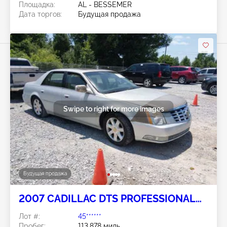
Площадка:
AL - BESSEMER
Дата торгов:
Будущая продажа
Swipe to right for more images
Будущая продажа
2007 CADILLAC DTS PROFESSIONAL
4.6L
Лот #:
45******
Пробег:
113,878 миль