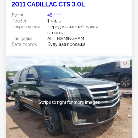
2011 CADILLAC CTS 3.0L
Лот #:
45******
Пробег:
1 миль
Повреждения:
Передняя часть/Правая
сторона
Площадка:
AL - BIRMINGHAM
Дата торгов:
Будущая продажа
Swipe to right for more images