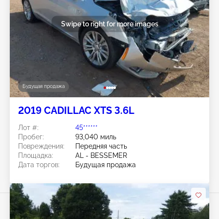
Swipe to right for more images
Будущая продажа
2019 CADILLAC XTS 3.6L
Лот #:
45******
Пробег:
93,040 миль
Повреждения:
Передняя часть
Площадка:
AL - BESSEMER
Дата торгов:
Будущая продажа