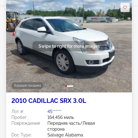
Swipe to right for more images
Будущая продажа
2010 CADILLAC SRX 3.0L
Лот #:
45******
Пробег:
164,456 миль
Повреждения:
Передняя часть/Левая
сторона
Doc Type:
Salvage Alabama