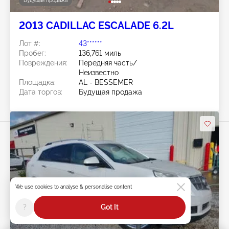
Будущая продажа
2013 CADILLAC ESCALADE 6.2L
Лот #:
43******
Пробег:
136,761 миль
Повреждения:
Передняя часть/
Неизвестно
Площадка:
AL - BESSEMER
Дата торгов:
Будущая продажа
Swipe to right for more images
We use cookies to analyse & personalise content
?
Got It