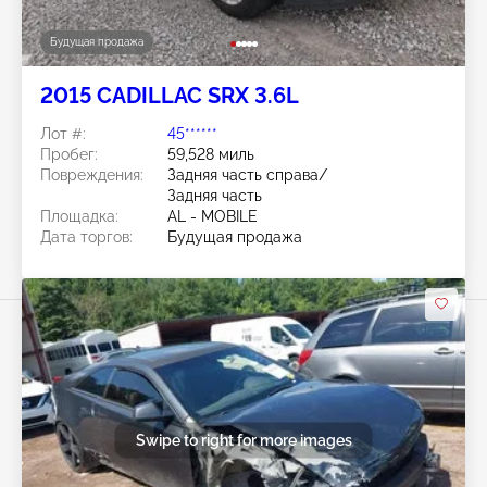
Будущая продажа
2015 CADILLAC SRX 3.6L
Лот #:
45******
Пробег:
59,528 миль
Повреждения:
Задняя часть справа/
Задняя часть
Площадка:
AL - MOBILE
Дата торгов:
Будущая продажа
Swipe to right for more images