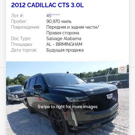
2012 CADILLAC CTS 3.0L
Лот #:
45******
Пробег:
90,970 миль
Повреждения:
Передняя и задняя части/
Правая сторона
Doc Type:
Salvage Alabama
Площадка:
AL - BIRMINGHAM
Дата торгов:
Будущая продажа
Swipe to right for more images