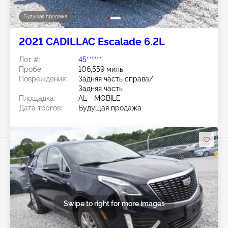
Будущая продажа
2021 CADILLAC Escalade 6.2L
Лот #:
45******
Пробег:
106,559 миль
Повреждения:
Задняя часть справа/
Задняя часть
Площадка:
AL - MOBILE
Дата торгов:
Будущая продажа
Swipe to right for more images