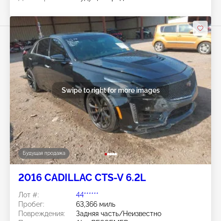
Swipe to right for more images
Будущая продажа
2016 CADILLAC CTS-V 6.2L
Лот #:
44******
Пробег:
63,366 миль
Повреждения:
Задняя часть/Неизвестно