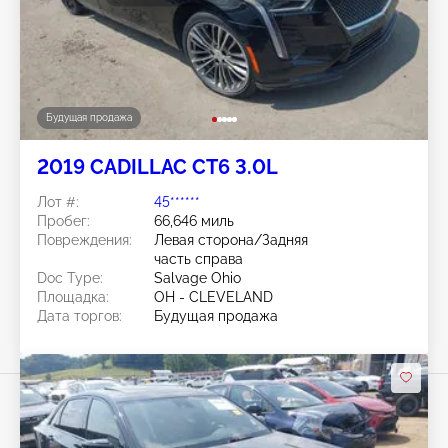
Будущая продажа
2019 CADILLAC CT6 3.0L
Лот #:
45******
Пробег:
66,646 миль
Повреждения:
Левая сторона/Задняя
часть справа
Doc Type:
Salvage Ohio
Площадка:
OH - CLEVELAND
Дата торгов:
Будущая продажа