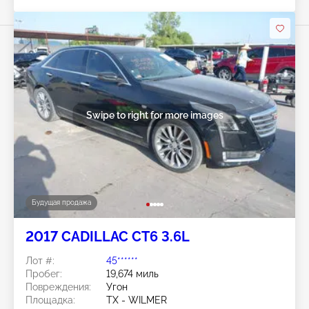
Swipe to right for more images
Будущая продажа
2017 CADILLAC CT6 3.6L
Лот #:
45******
Пробег:
19,674 миль
Повреждения:
Угон
Площадка:
TX - WILMER