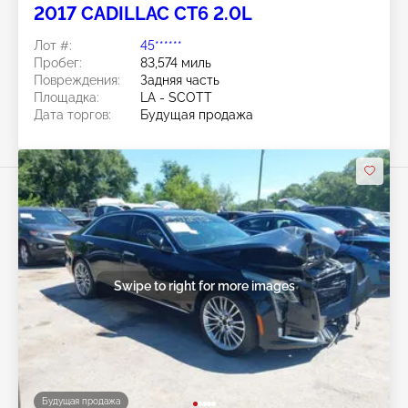
2017 CADILLAC CT6 2.0L
Лот #:
45******
Пробег:
83,574 миль
Повреждения:
Задняя часть
Площадка:
LA - SCOTT
Дата торгов:
Будущая продажа
Swipe to right for more images
Будущая продажа