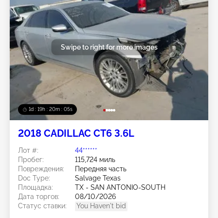
Swipe to right for more images
1d : 19h : 20m : 02s
2018 CADILLAC CT6 3.6L
Лот #:
44******
Пробег:
115,724 миль
Повреждения:
Передняя часть
Doc Type:
Salvage Texas
Площадка:
TX - SAN ANTONIO-SOUTH
Дата торгов:
08/10/2026
Статус ставки:
You Haven't bid