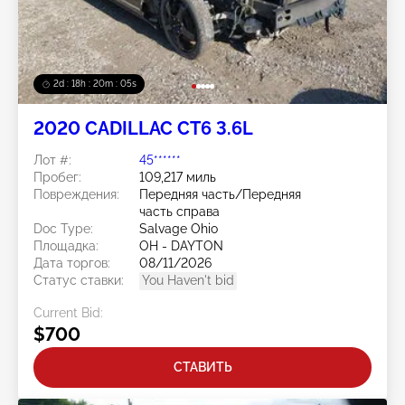
2d : 18h : 20m : 02s
2020 CADILLAC CT6 3.6L
Лот #:
45******
Пробег:
109,217 миль
Повреждения:
Передняя часть/Передняя
часть справа
Doc Type:
Salvage Ohio
Площадка:
OH - DAYTON
Дата торгов:
08/11/2026
Статус ставки:
You Haven't bid
Current Bid:
$700
СТАВИТЬ