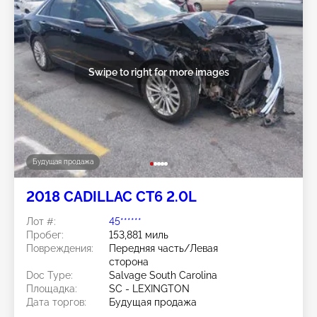
Swipe to right for more images
Будущая продажа
2018 CADILLAC CT6 2.0L
Лот #:
45******
Пробег:
153,881 миль
Повреждения:
Передняя часть/Левая
сторона
Doc Type:
Salvage South Carolina
Площадка:
SC - LEXINGTON
Дата торгов:
Будущая продажа