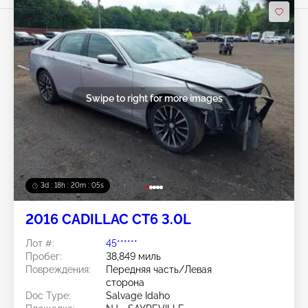
Swipe to right for more images
3d : 18h : 20m : 02s
2016 CADILLAC CT6 3.0L
Лот #:
45******
Пробег:
38,849 миль
Повреждения:
Передняя часть/Левая
сторона
Doc Type:
Salvage Idaho