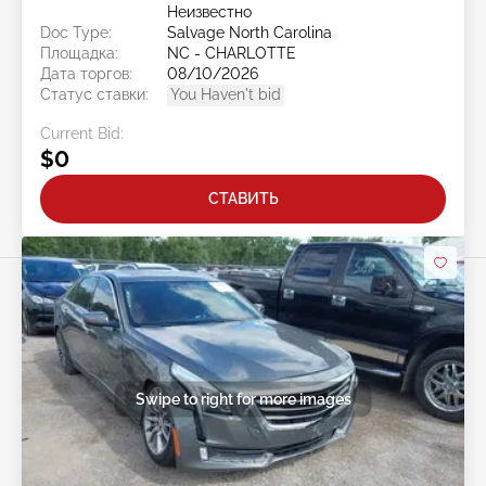
Неизвестно
Doc Type:
Salvage North Carolina
Площадка:
NC - CHARLOTTE
Дата торгов:
08/10/2026
Статус ставки:
You Haven't bid
Current Bid:
$0
СТАВИТЬ
Swipe to right for more images