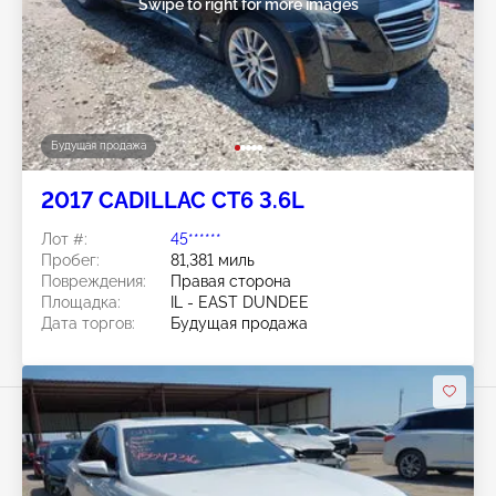
Swipe to right for more images
Будущая продажа
2017 CADILLAC CT6 3.6L
Лот #:
45******
Пробег:
81,381 миль
Повреждения:
Правая сторона
Площадка:
IL - EAST DUNDEE
Дата торгов:
Будущая продажа