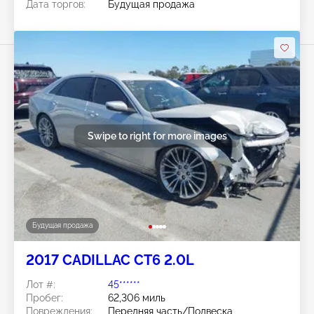
Дата торгов:
Будущая продажа
Swipe to right for more images
Будущая продажа
2017 CADILLAC CT6 2.0L
Лот #:
45******
Пробег:
62,306 миль
Повреждения:
Передняя часть/Подвеска