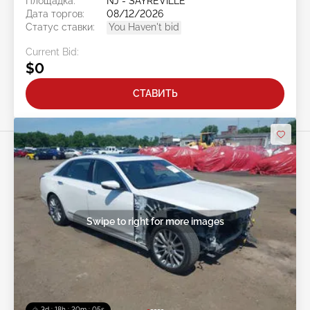
Площадка:
NJ - SAYREVILLE
Дата торгов:
08/12/2026
Статус ставки:
You Haven't bid
Current Bid:
$0
СТАВИТЬ
Swipe to right for more images
3d : 18h : 20m : 02s