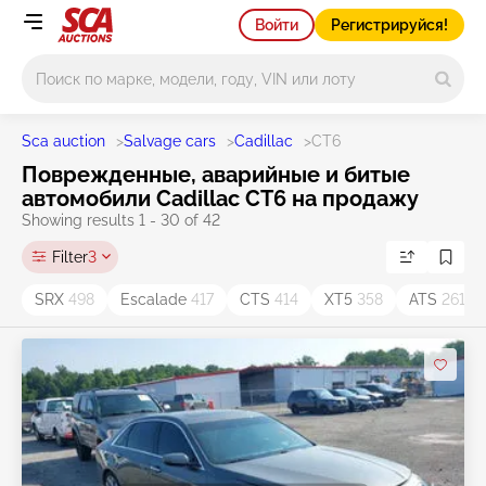
Войти
Регистрируйся!
Main search
Sca auction
>
Salvage cars
>
Cadillac
>
CT6
Поврежденные, аварийные и битые
автомобили Cadillac CT6 на продажу
Showing results 1 - 30 of 42
Filter
3
SRX
498
Escalade
417
CTS
414
XT5
358
ATS
261