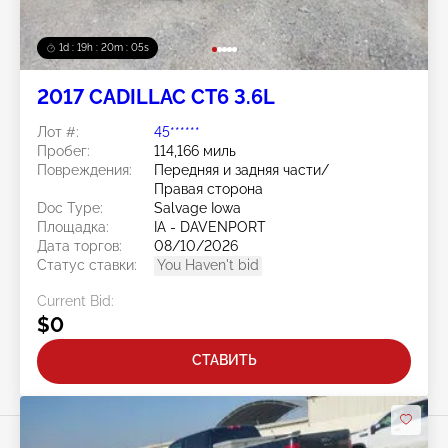
1d : 19h : 20m : 02s
2017 CADILLAC CT6 3.6L
Лот #:
45******
Пробег:
114,166 миль
Повреждения:
Передняя и задняя части/
Правая сторона
Doc Type:
Salvage Iowa
Площадка:
IA - DAVENPORT
Дата торгов:
08/10/2026
Статус ставки:
You Haven't bid
Current Bid:
$0
СТАВИТЬ