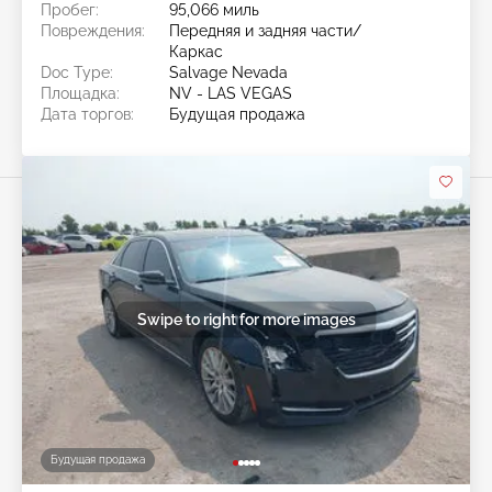
Пробег:
95,066 миль
Повреждения:
Передняя и задняя части/
Каркас
Doc Type:
Salvage Nevada
Площадка:
NV - LAS VEGAS
Дата торгов:
Будущая продажа
Swipe to right for more images
Будущая продажа