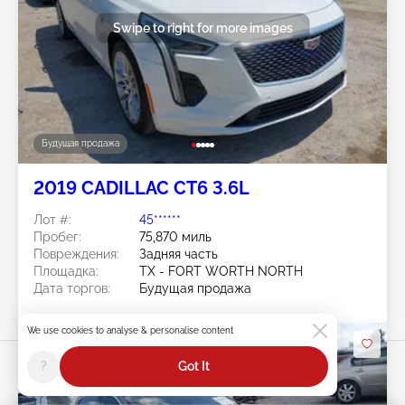
Swipe to right for more images
Будущая продажа
2019 CADILLAC CT6 3.6L
Лот #:
45******
Пробег:
75,870 миль
Повреждения:
Задняя часть
Площадка:
TX - FORT WORTH NORTH
Дата торгов:
Будущая продажа
We use cookies to analyse & personalise content
?
Got It