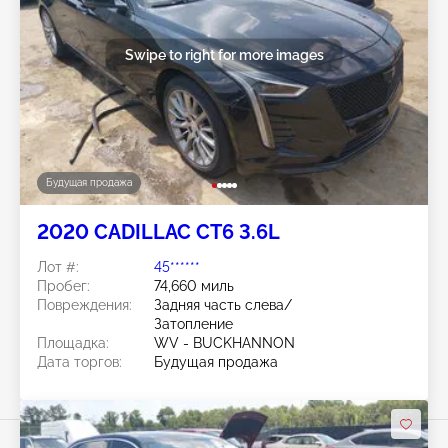
Swipe to right for more images
Будущая продажа
2020 CADILLAC CT6 3.6L
Лот #:
45******
Пробег:
74,660 миль
Повреждения:
Задняя часть слева/
Затопление
Площадка:
WV - BUCKHANNON
Дата торгов:
Будущая продажа