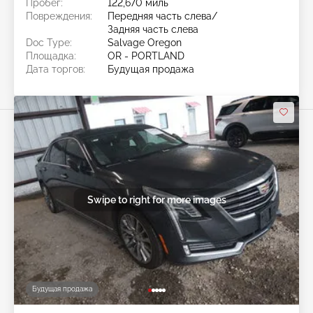
Пробег:
122,670 миль
Повреждения:
Передняя часть слева/
Задняя часть слева
Doc Type:
Salvage Oregon
Площадка:
OR - PORTLAND
Дата торгов:
Будущая продажа
Swipe to right for more images
Будущая продажа