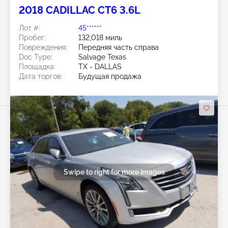
2018 CADILLAC CT6 3.6L
Лот #:
45******
Пробег:
132,018 миль
Повреждения:
Передняя часть справа
Doc Type:
Salvage Texas
Площадка:
TX - DALLAS
Дата торгов:
Будущая продажа
Swipe to right for more images