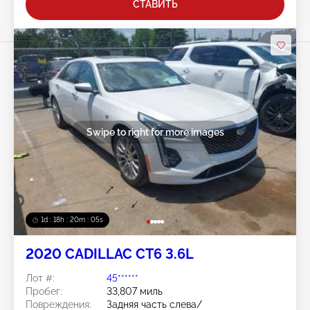
СТАВИТЬ
Swipe to right for more images
1d : 18h : 20m : 02s
2020 CADILLAC CT6 3.6L
Лот #:
45******
Пробег:
33,807 миль
Повреждения:
Задняя часть слева/