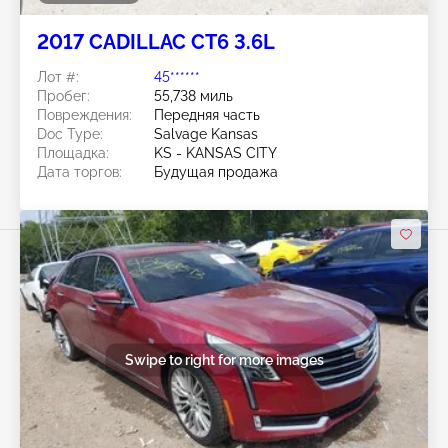
2017 CADILLAC CT6 3.6L
Лот #:
45******
Пробег:
55,738 миль
Повреждения:
Передняя часть
Doc Type:
Salvage Kansas
Площадка:
KS - KANSAS CITY
Дата торгов:
Будущая продажа
Swipe to right for more images