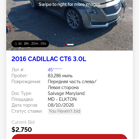
Swipe to right for more images
1d : 18h : 20m : 02s
2016 CADILLAC CT6 3.0L
Лот #:
45******
Пробег:
83,286 миль
Повреждения:
Передняя часть слева/
Левая сторона
Doc Type:
Salvage Maryland
Площадка:
MD - ELKTON
Дата торгов:
08/10/2026
Статус ставки:
You Haven't bid
Current Bid:
$2,750