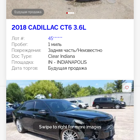
Будущая продажа
2018 CADILLAC CT6 3.6L
Лот #:
45******
Пробег:
1 миль
Повреждения:
Задняя часть/Неизвестно
Doc Type:
Clear Indiana
Площадка:
IN - INDIANAPOLIS
Дата торгов:
Будущая продажа
Swipe to right for more images