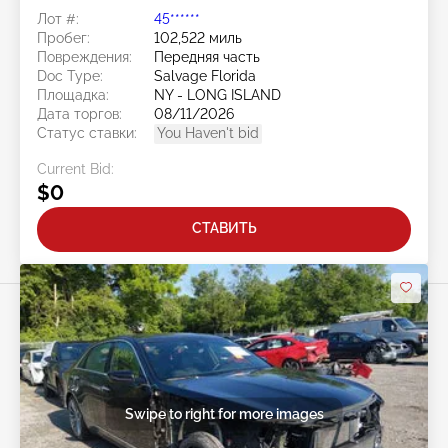
Лот #:
45******
Пробег:
102,522 миль
Повреждения:
Передняя часть
Doc Type:
Salvage Florida
Площадка:
NY - LONG ISLAND
Дата торгов:
08/11/2026
Статус ставки:
You Haven't bid
Current Bid:
$0
СТАВИТЬ
Swipe to right for more images