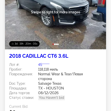
Swipe to right for more images
3d : 19h : 20m : 02s
2018 CADILLAC CT6 3.6L
Лот #:
45******
Пробег:
118,118 миль
Повреждения:
Normal Wear & Tear/Левая
сторона
Doc Type:
Salvage Texas
Площадка:
TX - HOUSTON
Дата торгов:
08/12/2026
Статус ставки:
You Haven't bid
Current Bid: