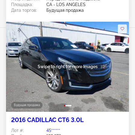
Площадка:
CA - LOS ANGELES
Дата торгов:
Будущая продажа
Swipe to right for more images
Будущая продажа
2016 CADILLAC CT6 3.0L
Лот #:
45******