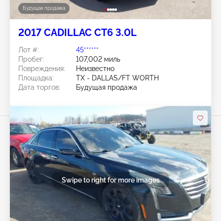
Будущая продажа
2017 CADILLAC CT6 3.0L
Лот #:
45******
Пробег:
107,002 миль
Повреждения:
Неизвестно
Площадка:
TX - DALLAS/FT WORTH
Дата торгов:
Будущая продажа
Swipe to right for more images