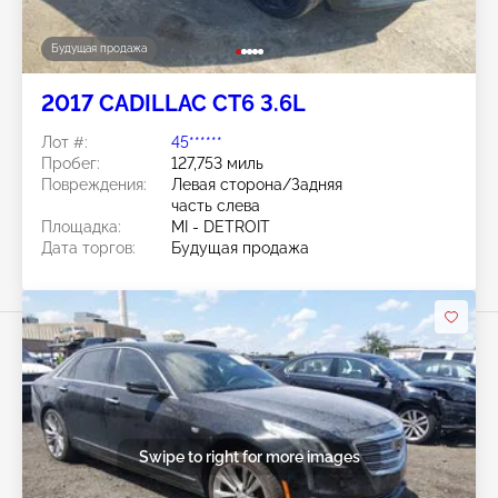
Будущая продажа
2017 CADILLAC CT6 3.6L
Лот #:
45******
Пробег:
127,753 миль
Повреждения:
Левая сторона/Задняя
часть слева
Площадка:
MI - DETROIT
Дата торгов:
Будущая продажа
Swipe to right for more images