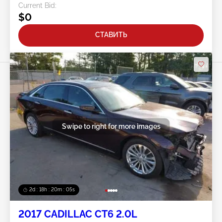
Current Bid:
$0
СТАВИТЬ
Swipe to right for more images
2d : 18h : 20m : 02s
2017 CADILLAC CT6 2.0L