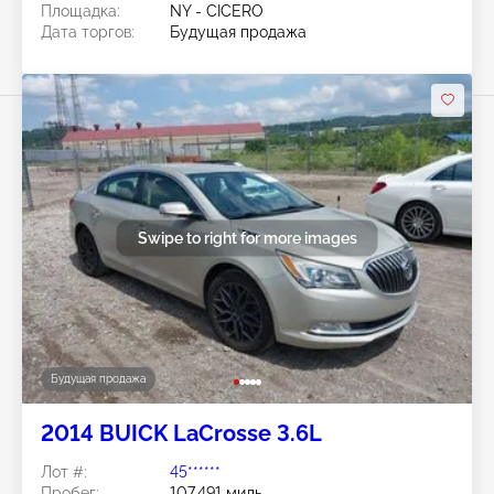
Площадка:
NY - CICERO
Дата торгов:
Будущая продажа
Swipe to right for more images
Будущая продажа
2014 BUICK LaCrosse 3.6L
Лот #:
45******
Пробег:
107,491 миль