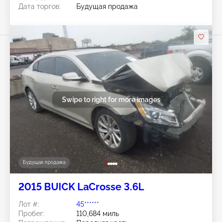
Дата торгов:
Будущая продажа
Swipe to right for more images
Будущая продажа
2015 BUICK LaCrosse 3.6L
Лот #:
45******
Пробег:
110,684 миль