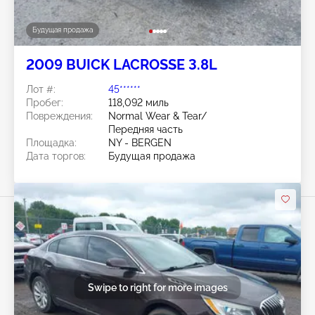
Будущая продажа
2009 BUICK LACROSSE 3.8L
Лот #:
45******
Пробег:
118,092 миль
Повреждения:
Normal Wear & Tear/
Передняя часть
Площадка:
NY - BERGEN
Дата торгов:
Будущая продажа
Swipe to right for more images