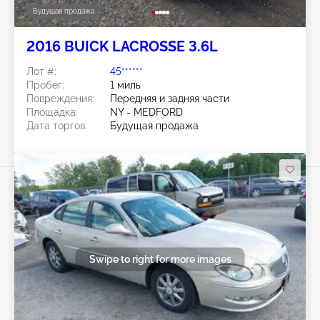
Будущая продажа
2016 BUICK LACROSSE 3.6L
Лот #:
45******
Пробег:
1 миль
Повреждения:
Передняя и задняя части
Площадка:
NY - MEDFORD
Дата торгов:
Будущая продажа
Swipe to right for more images