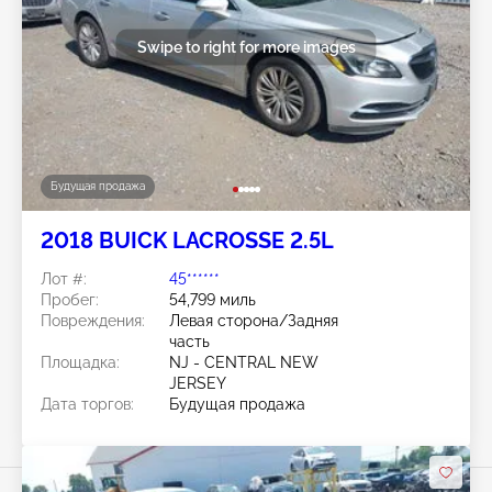
Swipe to right for more images
Будущая продажа
2018 BUICK LACROSSE 2.5L
Лот #:
45******
Пробег:
54,799 миль
Повреждения:
Левая сторона/Задняя
часть
Площадка:
NJ - CENTRAL NEW
JERSEY
Дата торгов:
Будущая продажа