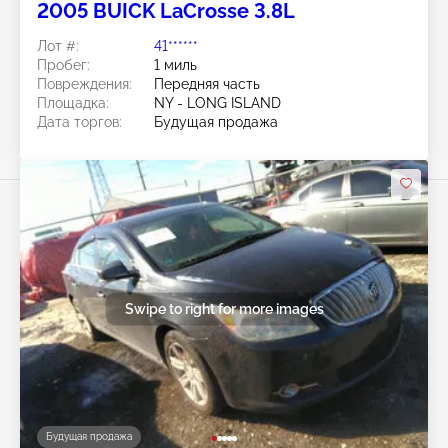
2005 BUICK LaCrosse 3.8L
Лот #:
41******
Пробег:
1 миль
Повреждения:
Передняя часть
Площадка:
NY - LONG ISLAND
Дата торгов:
Будущая продажа
Swipe to right for more images
Будущая продажа