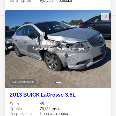
Дата торгов:
Будущая продажа
Swipe to right for more images
Будущая продажа
2013 BUICK LaCrosse 3.6L
Лот #:
45******
Пробег:
76,722 миль
Повреждения:
Правая сторона