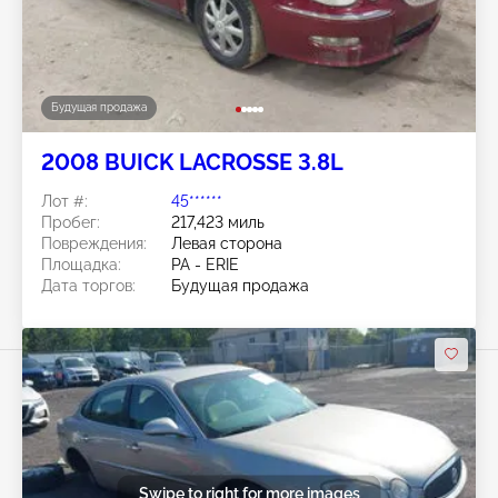
Будущая продажа
2008 BUICK LACROSSE 3.8L
Лот #:
45******
Пробег:
217,423 миль
Повреждения:
Левая сторона
Площадка:
PA - ERIE
Дата торгов:
Будущая продажа
Swipe to right for more images