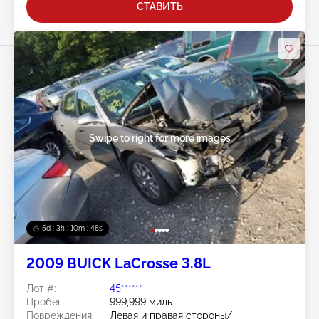
СТАВИТЬ
Swipe to right for more images
5d : 3h : 10m : 45s
2009 BUICK LaCrosse 3.8L
Лот #:
45******
Пробег:
999,999 миль
Повреждения:
Левая и правая стороны/