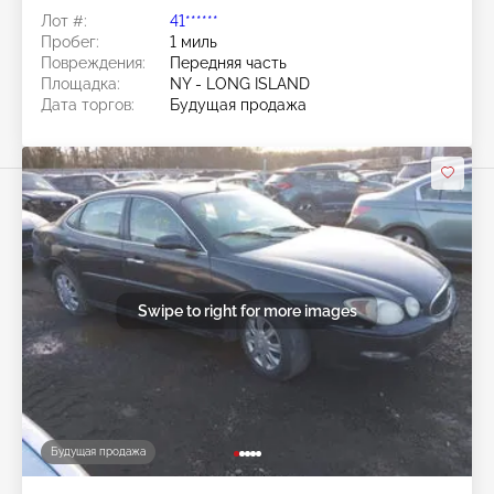
Лот #:
41******
Пробег:
1 миль
Повреждения:
Передняя часть
Площадка:
NY - LONG ISLAND
Дата торгов:
Будущая продажа
Swipe to right for more images
Будущая продажа