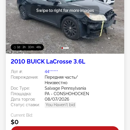
Swipe to right for more images
1d : 3h : 10m : 45s
2010 BUICK LaCrosse 3.6L
Лот #:
44******
Повреждения:
Передняя часть/
Неизвестно
Doc Type:
Salvage Pennsylvania
Площадка:
PA - CONSHOHOCKEN
Дата торгов:
08/07/2026
Статус ставки:
You Haven't bid
Current Bid:
$0