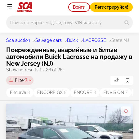
Войти
Регистрируйся!
Main search
Sca auction
>
Salvage cars
>
Buick
>
LACROSSE
>
State NJ
Поврежденные, аварийные и битые
автомобили Buick Lacrosse на продажу в
New Jersey (NJ)
Showing results 1 - 26 of 26
Filter
7
Enclave
8
ENCORE GX
8
ENCORE
8
ENVISION
7
L