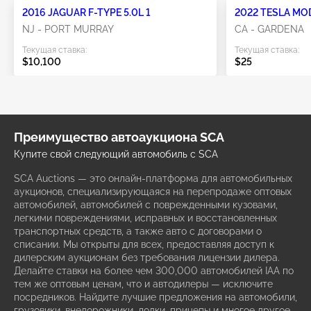
2016 JAGUAR F-TYPE 5.0L 1
2022 TESLA MO
NJ - PORT MURRAY
CA - GARDENA
Текущая ставка:
Текущая ставка:
$10,100
$25
Преимущество автоаукциона SCA
Купите свой следующий автомобиль с SCA
SCA Auctions — это онлайн-платформа для автомобильных
аукционов, специализирующаяся на перепродаже оптовых
автомобилей, автомобилей с поврежденными кузовами,
легкими повреждениями, исправных и восстановленных
транспортных средств, а также авто с договорами о
списании. Мы открыты для всех, предоставляя доступ к
дилерским аукционам без требования лицензии дилера.
Делайте ставки на более чем 300,000 автомобилей IAA по
тем же оптовым ценам, что и автодилеры — исключите
посредников. Найдите лучшие предложения на автомобили,
грузовики, внедорожники, лодки, прицепы и многое другое