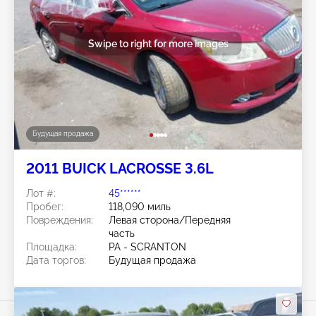
Swipe to right for more images
Будущая продажа
2011 BUICK LACROSSE 3.6L
Лот #:
45******
Пробег:
118,090 миль
Повреждения:
Левая сторона/Передняя
часть
Площадка:
PA - SCRANTON
Дата торгов:
Будущая продажа