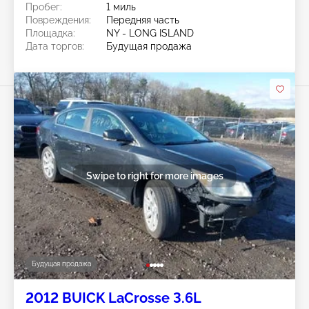
Пробег:
1 миль
Повреждения:
Передняя часть
Площадка:
NY - LONG ISLAND
Дата торгов:
Будущая продажа
Swipe to right for more images
Будущая продажа
2012 BUICK LaCrosse 3.6L