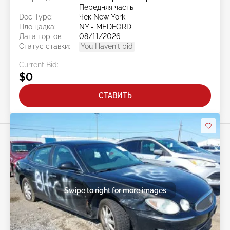
Передняя часть
Doc Type:
Чек New York
Площадка:
NY - MEDFORD
Дата торгов:
08/11/2026
Статус ставки:
You Haven't bid
Current Bid:
$0
СТАВИТЬ
Swipe to right for more images