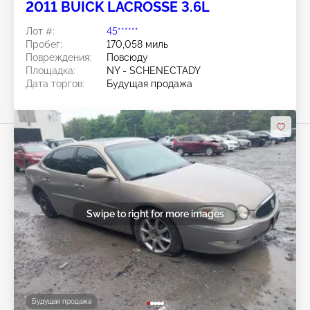
2011 BUICK LACROSSE 3.6L
Лот #:
45******
Пробег:
170,058 миль
Повреждения:
Повсюду
Площадка:
NY - SCHENECTADY
Дата торгов:
Будущая продажа
Swipe to right for more images
Будущая продажа