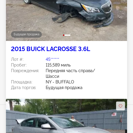
Будущая продажа
2015 BUICK LACROSSE 3.6L
Лот #:
45******
Пробег:
115,589 миль
Повреждения:
Передняя часть справа/
Шасси
Площадка:
NY - BUFFALO
Дата торгов:
Будущая продажа