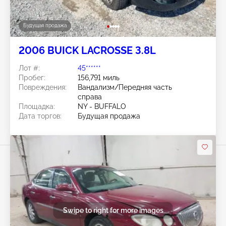
Будущая продажа
2006 BUICK LACROSSE 3.8L
Лот #:
45******
Пробег:
156,791 миль
Повреждения:
Вандализм/Передняя часть
справа
Площадка:
NY - BUFFALO
Дата торгов:
Будущая продажа
Swipe to right for more images