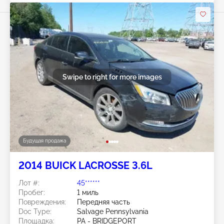
Swipe to right for more images
Будущая продажа
2014 BUICK LACROSSE 3.6L
Лот #:
45******
Пробег:
1 миль
Повреждения:
Передняя часть
Doc Type:
Salvage Pennsylvania
Площадка:
PA - BRIDGEPORT