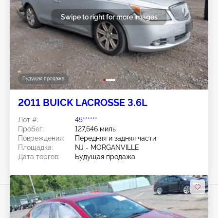
Swipe to right for more images
Будущая продажа
2011 BUICK LACROSSE 3.6L
Лот #:
45******
Пробег:
127,646 миль
Повреждения:
Передняя и задняя части
Площадка:
NJ - MORGANVILLE
Дата торгов:
Будущая продажа