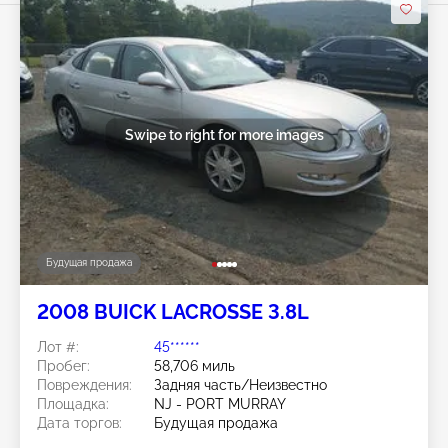
Swipe to right for more images
Будущая продажа
2008 BUICK LACROSSE 3.8L
Лот #:
45******
Пробег:
58,706 миль
Повреждения:
Задняя часть/Неизвестно
Площадка:
NJ - PORT MURRAY
Дата торгов:
Будущая продажа