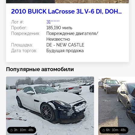
2010 BUICK LaCrosse 3L V-6 DI, DOHC,
VVT, 255HP
Лот #:
31******
Пробег:
185,190 миль
Повреждения:
Повреждение двигателя/
Неизвестно
Площадка:
DE - NEW CASTLE
Дата торгов:
Будущая продажа
Популярные автомобили
3h : 10m : 45s
6h : 10m : 45s