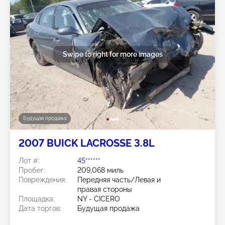
Swipe to right for more images
Будущая продажа
2007 BUICK LACROSSE 3.8L
Лот #:
45******
Пробег:
209,068 миль
Повреждения:
Передняя часть/Левая и
правая стороны
Площадка:
NY - CICERO
Дата торгов:
Будущая продажа