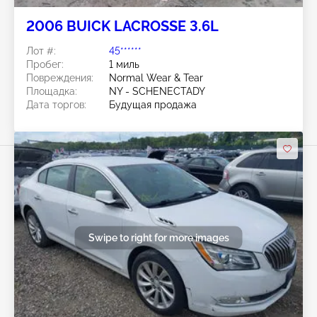
2006 BUICK LACROSSE 3.6L
Лот #:
45******
Пробег:
1 миль
Повреждения:
Normal Wear & Tear
Площадка:
NY - SCHENECTADY
Дата торгов:
Будущая продажа
Swipe to right for more images