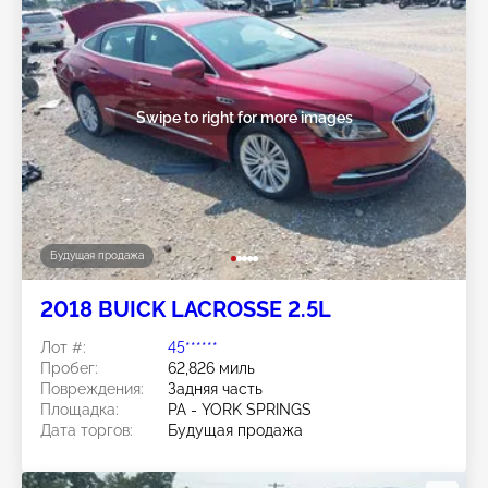
Swipe to right for more images
Будущая продажа
2018 BUICK LACROSSE 2.5L
Лот #:
45******
Пробег:
62,826 миль
Повреждения:
Задняя часть
Площадка:
PA - YORK SPRINGS
Дата торгов:
Будущая продажа