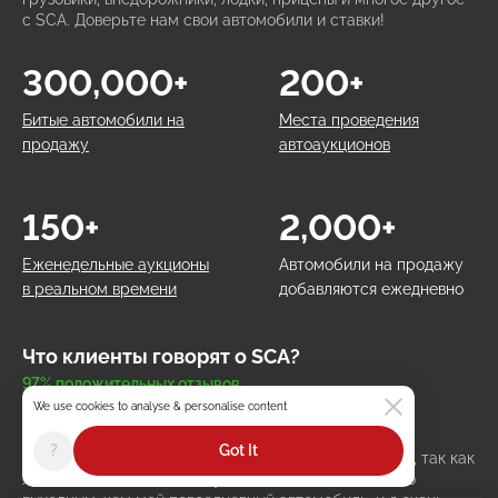
с SCA. Доверьте нам свои автомобили и ставки!
300,000+
200+
Битые автомобили на
Места проведения
продажу
автоаукционов
150+
2,000+
Еженедельные аукционы
Автомобили на продажу
в реальном времени
добавляются ежедневно
Что клиенты говорят о SCA?
97% положительных отзывов
We use cookies to analyse & personalise content
Кайл Миллер
Остин, США
?
Got It
Я давно искал доступный классический автомобиль, так как
хотел взять что-то более увлекательное для езды по