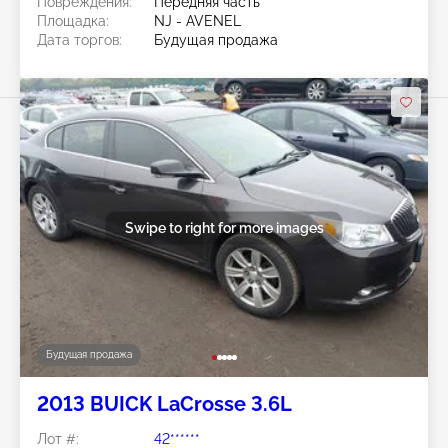
Повреждения:
Передняя часть
Площадка:
NJ - AVENEL
Дата торгов:
Будущая продажа
Swipe to right for more images
Будущая продажа
2013 BUICK LaCrosse 3.6L
Лот #:
42******