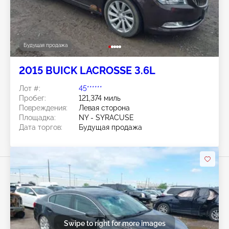
Будущая продажа
2015 BUICK LACROSSE 3.6L
Лот #:
45******
Пробег:
121,374 миль
Повреждения:
Левая сторона
Площадка:
NY - SYRACUSE
Дата торгов:
Будущая продажа
Swipe to right for more images