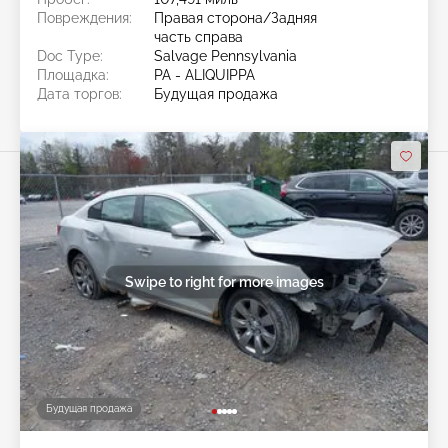
Повреждения:
Правая сторона/Задняя
часть справа
Doc Type:
Salvage Pennsylvania
Площадка:
PA - ALIQUIPPA
Дата торгов:
Будущая продажа
Swipe to right for more images
Будущая продажа