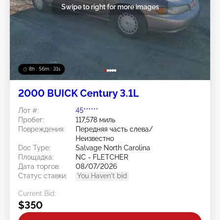
Swipe to right for more images
8h : 56m : 28s
2000 BUICK Century 3.1L
Лот #:
45******
Пробег:
117,578 миль
Повреждения:
Передняя часть слева/
Неизвестно
Doc Type:
Salvage North Carolina
Площадка:
NC - FLETCHER
Дата торгов:
08/07/2026
Статус ставки:
You Haven't bid
Current Bid:
$350