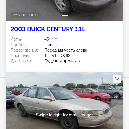
Будущая продажа
2003 BUICK CENTURY 3.1L
Лот #:
45******
Пробег:
1 миль
Повреждения:
Передняя часть слева
Площадка:
IL - ST. LOUIS
Дата торгов:
Будущая продажа
Swipe to right for more images