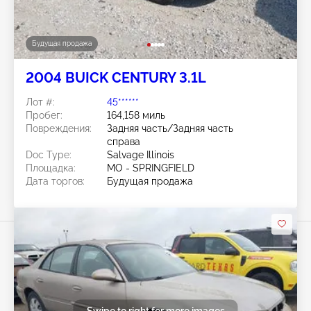
Будущая продажа
2004 BUICK CENTURY 3.1L
Лот #:
45******
Пробег:
164,158 миль
Повреждения:
Задняя часть/Задняя часть
справа
Doc Type:
Salvage Illinois
Площадка:
MO - SPRINGFIELD
Дата торгов:
Будущая продажа
Swipe to right for more images