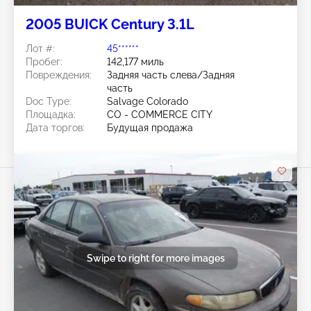
2005 BUICK Century 3.1L
Лот #:
45******
Пробег:
142,177 миль
Повреждения:
Задняя часть слева/Задняя
часть
Doc Type:
Salvage Colorado
Площадка:
CO - COMMERCE CITY
Дата торгов:
Будущая продажа
Swipe to right for more images