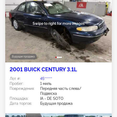
Swipe to right for more images
Будущая продажа
2001 BUICK CENTURY 3.1L
Лот #:
45******
Пробег:
1 миль
Повреждения:
Передняя часть слева/
Подвеска
Площадка:
IA - DE SOTO
Дата торгов:
Будущая продажа