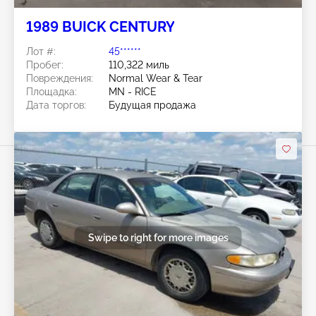
1989 BUICK CENTURY
Лот #:
45******
Пробег:
110,322 миль
Повреждения:
Normal Wear & Tear
Площадка:
MN - RICE
Дата торгов:
Будущая продажа
Swipe to right for more images