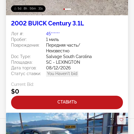
5d : 8h : 56m : 28s
2002 BUICK Century 3.1L
Лот #:
45******
Пробег:
1 миль
Повреждения:
Передняя часть/
Неизвестно
Doc Type:
Salvage South Carolina
Площадка:
SC - LEXINGTON
Дата торгов:
08/12/2026
Статус ставки:
You Haven't bid
Current Bid:
$0
СТАВИТЬ