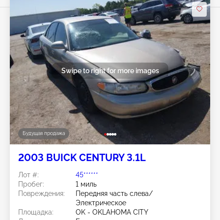
Swipe to right for more images
Будущая продажа
2003 BUICK CENTURY 3.1L
Лот #:
45******
Пробег:
1 миль
Повреждения:
Передняя часть слева/
Электрическое
Площадка:
OK - OKLAHOMA CITY