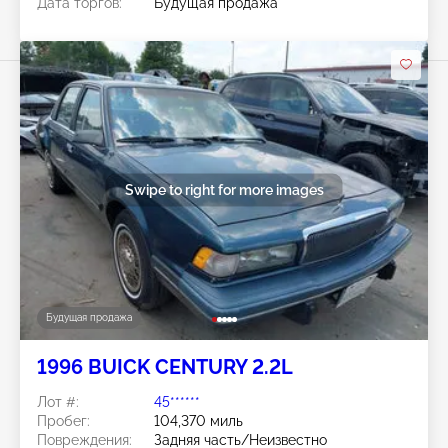
Дата торгов:
Будущая продажа
Swipe to right for more images
Будущая продажа
1996 BUICK CENTURY 2.2L
Лот #:
45******
Пробег:
104,370 миль
Повреждения:
Задняя часть/Неизвестно