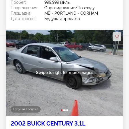
Пробег:
999,999 миль
Повреждения:
Опрокидывание/Повсюду
Площадка:
ME - PORTLAND - GORHAM
Дата торгов:
Будущая продажа
Swipe to right for more images
Будущая продажа
2002 BUICK CENTURY 3.1L