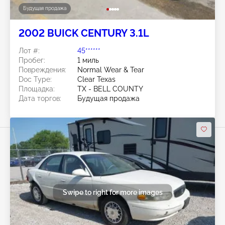
Будущая продажа
2002 BUICK CENTURY 3.1L
Лот #:
45******
Пробег:
1 миль
Повреждения:
Normal Wear & Tear
Doc Type:
Clear Texas
Площадка:
TX - BELL COUNTY
Дата торгов:
Будущая продажа
Swipe to right for more images