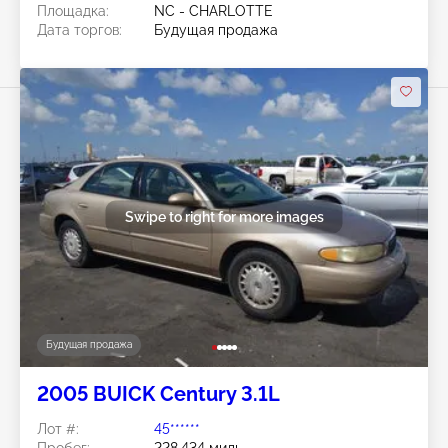
Площадка:
NC - CHARLOTTE
Дата торгов:
Будущая продажа
Swipe to right for more images
Будущая продажа
2005 BUICK Century 3.1L
Лот #:
45******