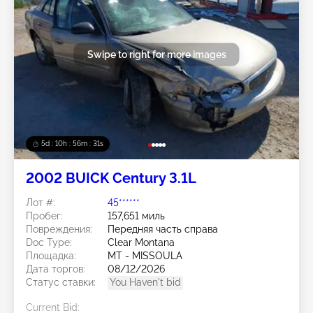
Swipe to right for more images
5d : 10h : 56m : 28s
2002 BUICK Century 3.1L
Лот #:
45******
Пробег:
157,651 миль
Повреждения:
Передняя часть справа
Doc Type:
Clear Montana
Площадка:
MT - MISSOULA
Дата торгов:
08/12/2026
Статус ставки:
You Haven't bid
Current Bid: