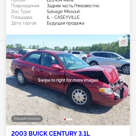
Пробег:
228,434 миль
Повреждения:
Задняя часть/Неизвестно
Doc Type:
Salvage Missouri
Площадка:
IL - CASEYVILLE
Дата торгов:
Будущая продажа
Swipe to right for more images
Будущая продажа
2003 BUICK CENTURY 3.1L