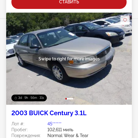
СТАВИТЬ
Swipe to right for more images
3d : 9h : 56m : 28s
2003 BUICK Century 3.1L
Лот #:
45******
Пробег:
102,611 миль
Повреждения:
Normal Wear & Tear