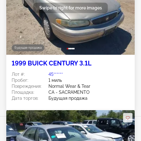
Swipe to right for more images
Будущая продажа
1999 BUICK CENTURY 3.1L
Лот #:
45******
Пробег:
1 миль
Повреждения:
Normal Wear & Tear
Площадка:
CA - SACRAMENTO
Дата торгов:
Будущая продажа