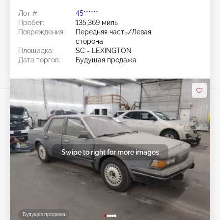
Лот #:
45******
Пробег:
135,369 миль
Повреждения:
Передняя часть/Левая
сторона
Площадка:
SC - LEXINGTON
Дата торгов:
Будущая продажа
Swipe to right for more images
Будущая продажа