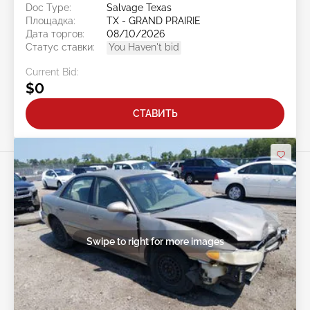
Doc Type:
Salvage Texas
Площадка:
TX - GRAND PRAIRIE
Дата торгов:
08/10/2026
Статус ставки:
You Haven't bid
Current Bid:
$0
СТАВИТЬ
Swipe to right for more images