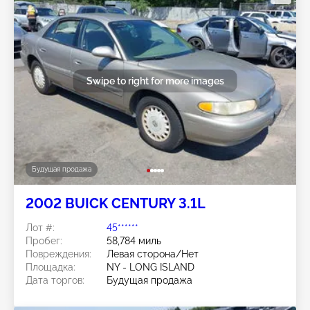
Swipe to right for more images
Будущая продажа
2002 BUICK CENTURY 3.1L
Лот #:
45******
Пробег:
58,784 миль
Повреждения:
Левая сторона/Нет
Площадка:
NY - LONG ISLAND
Дата торгов:
Будущая продажа