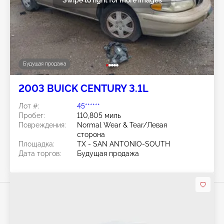
Будущая продажа
2003 BUICK CENTURY 3.1L
Лот #:
45******
Пробег:
110,805 миль
Повреждения:
Normal Wear & Tear/Левая
сторона
Площадка:
TX - SAN ANTONIO-SOUTH
Дата торгов:
Будущая продажа