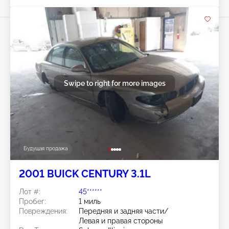
Swipe to right for more images
Будущая продажа
2001 BUICK CENTURY 3.1L
Лот #:
45******
Пробег:
1 миль
Повреждения:
Передняя и задняя части/
Левая и правая стороны