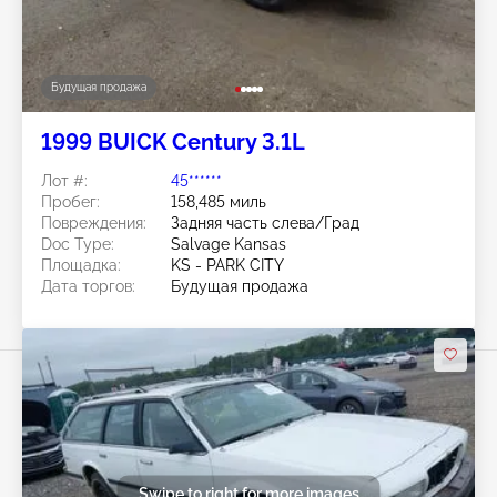
Будущая продажа
1999 BUICK Century 3.1L
Лот #:
45******
Пробег:
158,485 миль
Повреждения:
Задняя часть слева/Град
Doc Type:
Salvage Kansas
Площадка:
KS - PARK CITY
Дата торгов:
Будущая продажа
Swipe to right for more images