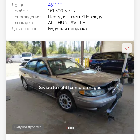
Лот #:
45******
Пробег:
161,590 миль
Повреждения:
Передняя часть/Повсюду
Площадка:
AL - HUNTSVILLE
Дата торгов:
Будущая продажа
Swipe to right for more images
Будущая продажа