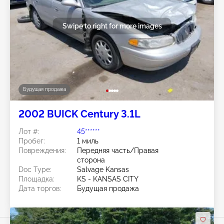
Swipe to right for more images
Будущая продажа
2002 BUICK Century 3.1L
Лот #:
45******
Пробег:
1 миль
Повреждения:
Передняя часть/Правая
сторона
Doc Type:
Salvage Kansas
Площадка:
KS - KANSAS CITY
Дата торгов:
Будущая продажа