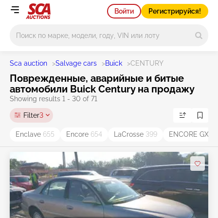
Войти
Регистрируйся!
Main search
Sca auction
>
Salvage cars
>
Buick
>
CENTURY
Поврежденные, аварийные и битые
автомобили Buick Century на продажу
Showing results 1 - 30 of 71
Filter
3
Enclave
655
Encore
654
LaCrosse
399
ENCORE GX
31