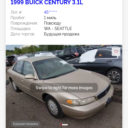
1999 BUICK CENTURY 3.1L
Лот #:
45******
Пробег:
1 миль
Повреждения:
Повсюду
Площадка:
WA - SEATTLE
Дата торгов:
Будущая продажа
Swipe to right for more images
Будущая продажа