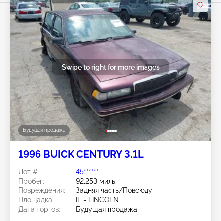
Swipe to right for more images
Будущая продажа
1996 BUICK CENTURY 3.1L
Лот #:
45******
Пробег:
92,253 миль
Повреждения:
Задняя часть/Повсюду
Площадка:
IL - LINCOLN
Дата торгов:
Будущая продажа