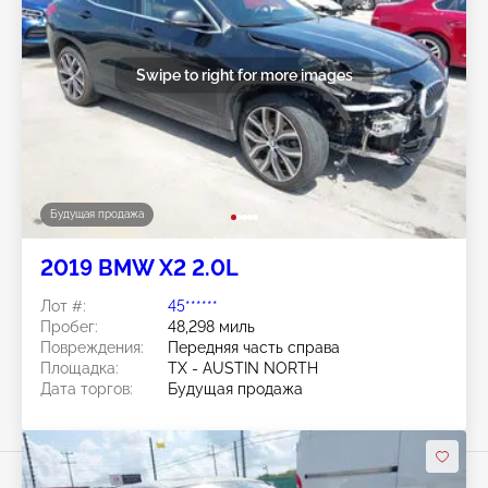
Swipe to right for more images
Будущая продажа
2019 BMW X2 2.0L
Лот #:
45******
Пробег:
48,298 миль
Повреждения:
Передняя часть справа
Площадка:
TX - AUSTIN NORTH
Дата торгов:
Будущая продажа