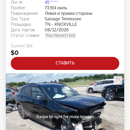
Лот #:
45******
Пробег:
73,914 миль
Повреждения:
Левая и правая стороны
Doc Type:
Salvage Tennessee
Площадка:
TN - KNOXVILLE
Дата торгов:
08/12/2026
Статус ставки:
You Haven't bid
Current Bid:
$0
СТАВИТЬ
Swipe to right for more images