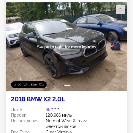
Swipe to right for more images
5d : 16h : 34m : 59s
2018 BMW X2 2.0L
Лот #:
45******
Пробег:
120,986 миль
Повреждения:
Normal Wear & Tear/
Электрическое
Doc Type:
Clear Virginia