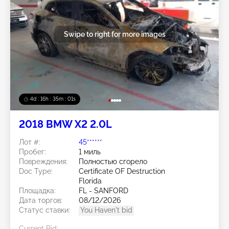
Swipe to right for more images
4d : 16h : 34m : 59s
2018 BMW X2 2.0L
Лот #:
45******
Пробег:
1 миль
Повреждения:
Полностью сгорело
Doc Type:
Certificate OF Destruction
Florida
Площадка:
FL - SANFORD
Дата торгов:
08/12/2026
Статус ставки:
You Haven't bid
Current Bid: