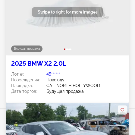
Swipe to right for more images
Будущая продажа
2025 BMW X2 2.0L
Лот #:
45******
Повреждения:
Повсюду
Площадка:
CA - NORTH HOLLYWOOD
Дата торгов:
Будущая продажа