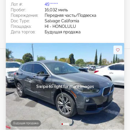
Лот #:
45******
Пробег:
16,032 миль
Повреждения:
Передняя часть/Подвеска
Doc Type:
Salvage California
Площадка:
HI - HONOLULU
Дата торгов:
Будущая продажа
Swipe to right for more images
Будущая продажа