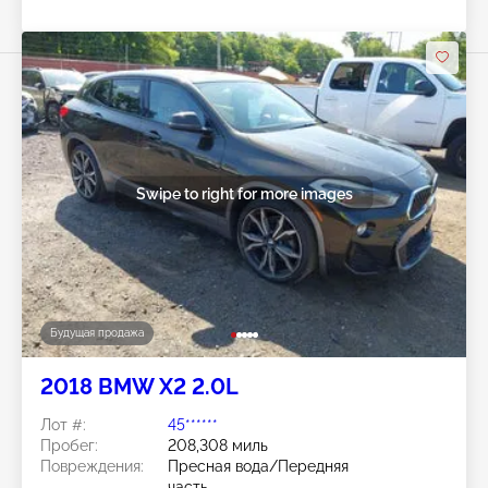
Swipe to right for more images
Будущая продажа
2018 BMW X2 2.0L
Лот #:
45******
Пробег:
208,308 миль
Повреждения:
Пресная вода/Передняя
часть