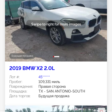
Swipe to right for more images
Будущая продажа
2019 BMW X2 2.0L
Лот #:
45******
Пробег:
109,331 миль
Повреждения:
Правая сторона
Площадка:
TX - SAN ANTONIO-SOUTH
Дата торгов:
Будущая продажа