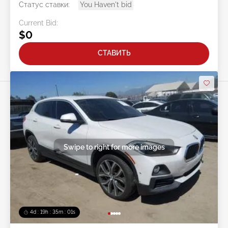
Статус ставки:
You Haven't bid
Current Bid:
$0
СТАВИТЬ
Swipe to right for more images
4d : 19h : 34m : 59s