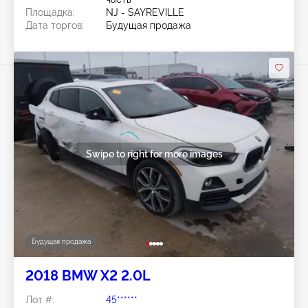
Площадка:
NJ - SAYREVILLE
Дата торгов:
Будущая продажа
Swipe to right for more images
Будущая продажа
2018 BMW X2 2.0L
Лот #:
45******