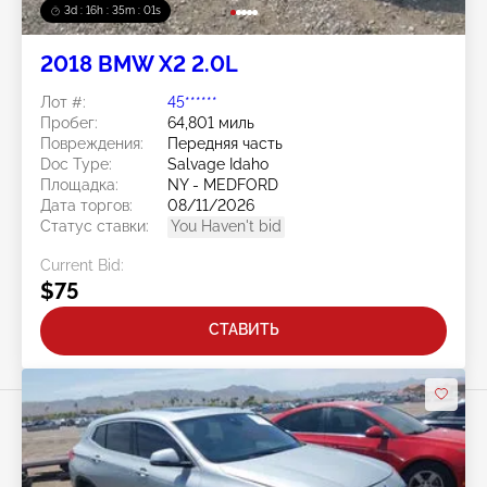
3d : 16h : 34m : 59s
2018 BMW X2 2.0L
Лот #:
45******
Пробег:
64,801 миль
Повреждения:
Передняя часть
Doc Type:
Salvage Idaho
Площадка:
NY - MEDFORD
Дата торгов:
08/11/2026
Статус ставки:
You Haven't bid
Current Bid:
$75
СТАВИТЬ