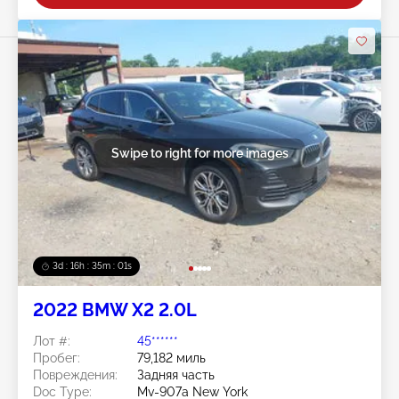
Swipe to right for more images
3d : 16h : 34m : 59s
2022 BMW X2 2.0L
Лот #:
45******
Пробег:
79,182 миль
Повреждения:
Задняя часть
Doc Type:
Mv-907a New York