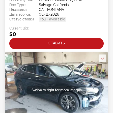
Doc Type:
Salvage California
Площадка:
CA - FONTANA
Дата торгов:
08/11/2026
Статус ставки:
You Haven't bid
Current Bid:
$0
СТАВИТЬ
Swipe to right for more images