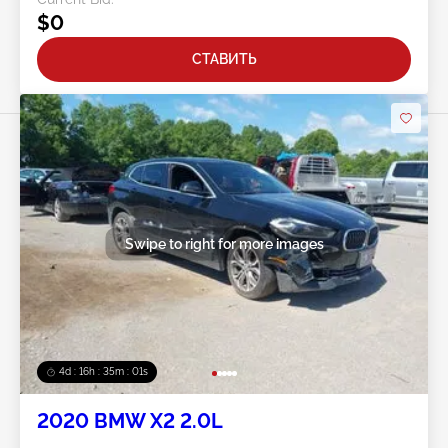
$0
СТАВИТЬ
Swipe to right for more images
4d : 16h : 34m : 59s
2020 BMW X2 2.0L