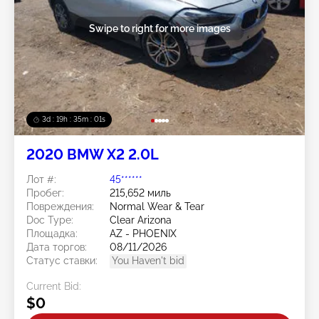
Swipe to right for more images
3d : 19h : 34m : 59s
2020 BMW X2 2.0L
Лот #:
45******
Пробег:
215,652 миль
Повреждения:
Normal Wear & Tear
Doc Type:
Clear Arizona
Площадка:
AZ - PHOENIX
Дата торгов:
08/11/2026
Статус ставки:
You Haven't bid
Current Bid:
$0