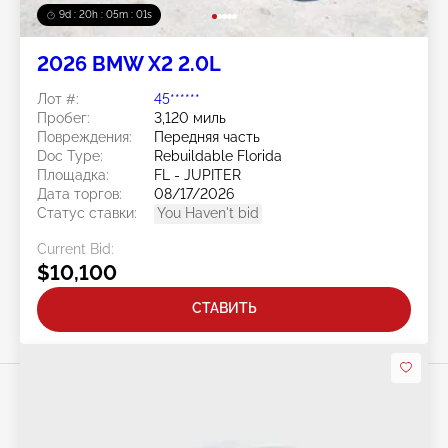
9d : 20h : 04m : 59s
2026 BMW X2 2.0L
Лот #:
45******
Пробег:
3,120 миль
Повреждения:
Передняя часть
Doc Type:
Rebuildable Florida
Площадка:
FL - JUPITER
Дата торгов:
08/17/2026
Статус ставки:
You Haven't bid
Current Bid:
$10,100
СТАВИТЬ