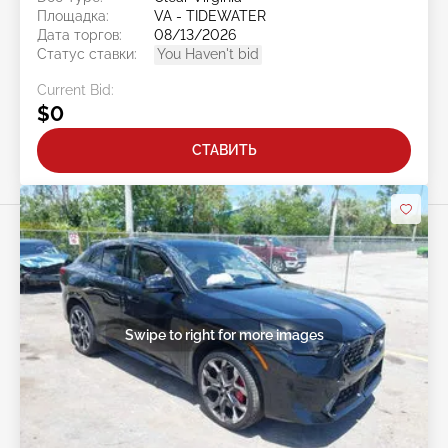
Площадка:
VA - TIDEWATER
Дата торгов:
08/13/2026
Статус ставки:
You Haven't bid
Current Bid:
$0
СТАВИТЬ
Swipe to right for more images