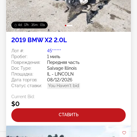
4d : 17h : 34m : 59s
2019 BMW X2 2.0L
Лот #:
45******
Пробег:
1 миль
Повреждения:
Передняя часть
Doc Type:
Salvage Illinois
Площадка:
IL - LINCOLN
Дата торгов:
08/12/2026
Статус ставки:
You Haven't bid
Current Bid:
$0
СТАВИТЬ