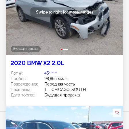
Swipe to right for more images
Будущая продажа
2020 BMW X2 2.0L
Лот #:
45******
Пробег:
98,855 миль
Повреждения:
Передняя часть
Площадка:
IL - CHICAGO-SOUTH
Дата торгов:
Будущая продажа