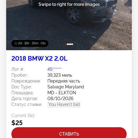
Swipe to right for more images
2d : 16h : 34m : 59s
2018 BMW X2 2.0L
Лот #:
45******
Пробег:
39,323 миль
Повреждения:
Передняя часть
Doc Type:
Salvage Maryland
Площадка:
MD - ELKTON
Дата торгов:
08/10/2026
Статус ставки:
You Haven't bid
Current Bid:
$25
СТАВИТЬ