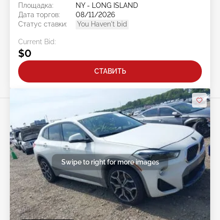
Площадка:
NY - LONG ISLAND
Дата торгов:
08/11/2026
Статус ставки:
You Haven't bid
Current Bid:
$0
СТАВИТЬ
Swipe to right for more images