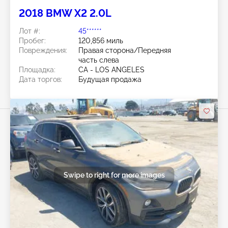
2018 BMW X2 2.0L
Лот #:
45******
Пробег:
120,856 миль
Повреждения:
Правая сторона/Передняя
часть слева
Площадка:
CA - LOS ANGELES
Дата торгов:
Будущая продажа
Swipe to right for more images