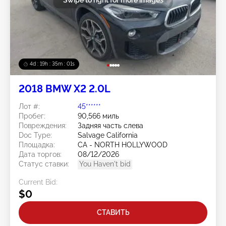
4d : 19h : 34m : 59s
2018 BMW X2 2.0L
Лот #:
45******
Пробег:
90,566 миль
Повреждения:
Задняя часть слева
Doc Type:
Salvage California
Площадка:
CA - NORTH HOLLYWOOD
Дата торгов:
08/12/2026
Статус ставки:
You Haven't bid
Current Bid:
$0
СТАВИТЬ