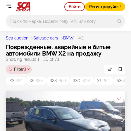
Войти
Регистрируйся!
Main search
Sca auction
>
Salvage cars
>
BMW
>
X2
Поврежденные, аварийные и битые
автомобили BMW X2 на продажу
Showing results 1 - 30 of 73
Filter
3
X3
624
X5
623
328i
469
330i
304
X1
264
535I
15