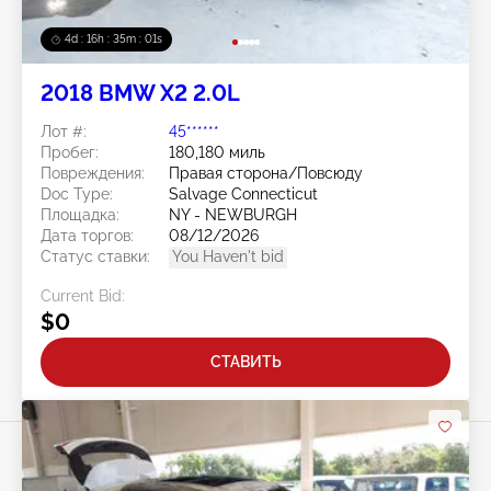
4d : 16h : 34m : 59s
2018 BMW X2 2.0L
Лот #:
45******
Пробег:
180,180 миль
Повреждения:
Правая сторона/Повсюду
Doc Type:
Salvage Connecticut
Площадка:
NY - NEWBURGH
Дата торгов:
08/12/2026
Статус ставки:
You Haven't bid
Current Bid:
$0
СТАВИТЬ