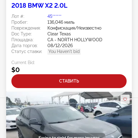
2018 BMW X2 2.0L
Лот #:
45******
Пробег:
136,046 миль
Повреждения:
Конфискация/Неизвестно
Doc Type:
Clear Texas
Площадка:
CA - NORTH HOLLYWOOD
Дата торгов:
08/12/2026
Статус ставки:
You Haven't bid
Current Bid:
$0
СТАВИТЬ
Swipe to right for more images