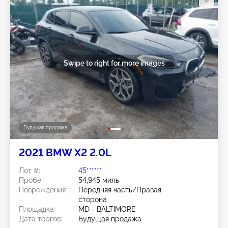
Swipe to right for more images
Будущая продажа
2021 BMW X2 2.0L
Лот #:
45******
Пробег:
54,945 миль
Повреждения:
Передняя часть/Правая
сторона
Площадка:
MD - BALTIMORE
Дата торгов:
Будущая продажа