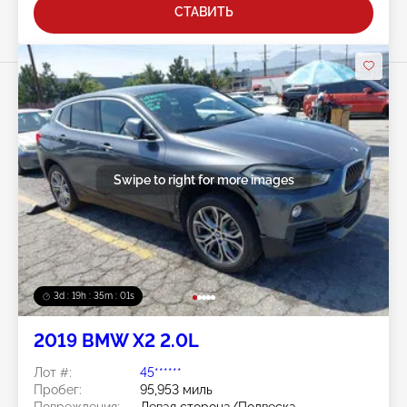
СТАВИТЬ
Swipe to right for more images
3d : 19h : 34m : 59s
2019 BMW X2 2.0L
Лот #:
45******
Пробег:
95,953 миль
Повреждения:
Левая сторона/Подвеска