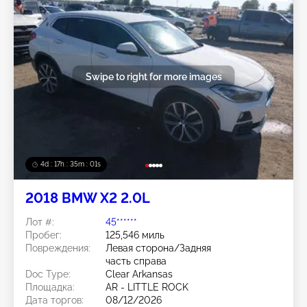
Swipe to right for more images
4d : 17h : 34m : 59s
2018 BMW X2 2.0L
Лот #:
45******
Пробег:
125,546 миль
Повреждения:
Левая сторона/Задняя
часть справа
Doc Type:
Clear Arkansas
Площадка:
AR - LITTLE ROCK
Дата торгов:
08/12/2026