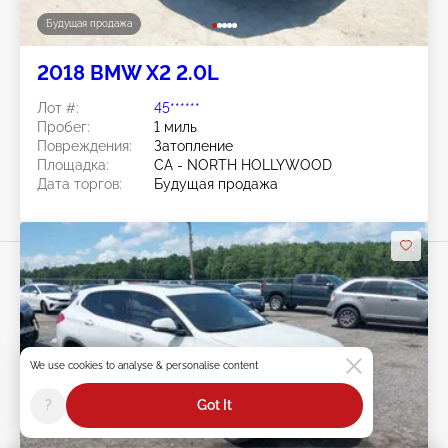
Будущая продажа
2018 BMW X2 2.0L
Лот #:
45******
Пробег:
1 миль
Повреждения:
Затопление
Площадка:
CA - NORTH HOLLYWOOD
Дата торгов:
Будущая продажа
We use cookies to analyse & personalise content
Swipe to right for more images
?
Got It