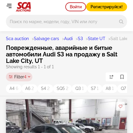
Войти
Регистрируйся!
Main search
Sca auction
>
Salvage cars
>
Audi
>
S3
>
State UT
>
Salt Lake C
Поврежденные, аварийные и битые
автомобили Audi S3 на продажу в Salt
Lake City, UT
Showing results 1 - 1 of 1
Filter
4
A4
6
A6
2
S4
2
SQ5
2
Q3
1
S7
1
A8
1
Q7
1