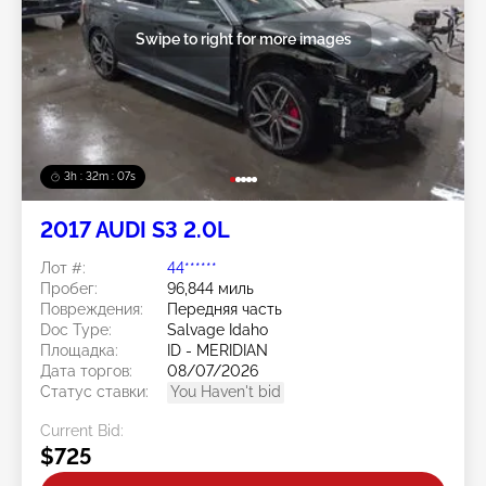
Swipe to right for more images
3h : 32m : 07s
2017 AUDI S3 2.0L
Лот #:
44******
Пробег:
96,844 миль
Повреждения:
Передняя часть
Doc Type:
Salvage Idaho
Площадка:
ID - MERIDIAN
Дата торгов:
08/07/2026
Статус ставки:
You Haven't bid
Current Bid:
$725