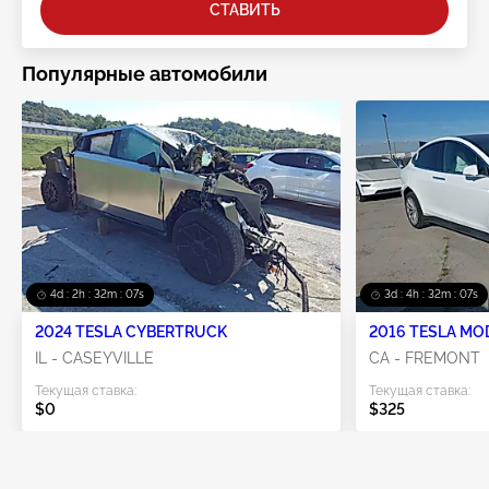
СТАВИТЬ
Популярные автомобили
4d : 2h : 32m : 07s
3d : 4h : 32m : 07s
2024 TESLA CYBERTRUCK
2016 TESLA MO
IL - CASEYVILLE
CA - FREMONT
Текущая ставка:
Текущая ставка:
$0
$325