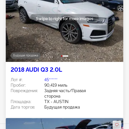
Swipe to right for more images
Будущая продажа
2018 AUDI Q3 2.0L
Лот #:
45******
Пробег:
90,419 миль
Повреждения:
Задняя часть/Правая
сторона
Площадка:
TX - AUSTIN
Дата торгов:
Будущая продажа