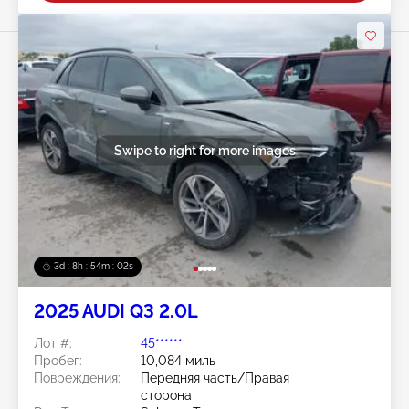
Swipe to right for more images
3d : 8h : 53m : 59s
2025 AUDI Q3 2.0L
Лот #:
45******
Пробег:
10,084 миль
Повреждения:
Передняя часть/Правая
сторона