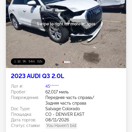
Swipe to right for more images
1d : 9h : 53m : 59s
2023 AUDI Q3 2.0L
Лот #:
45******
Пробег:
62,017 миль
Повреждения:
Передняя часть справа/
Задняя часть справа
Doc Type:
Salvage Colorado
Площадка:
CO - DENVER EAST
Дата торгов:
08/11/2026
Статус ставки:
You Haven't bid