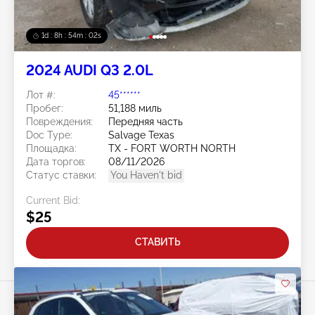
1d : 8h : 53m : 59s
2024 AUDI Q3 2.0L
Лот #:
45******
Пробег:
51,188 миль
Повреждения:
Передняя часть
Doc Type:
Salvage Texas
Площадка:
TX - FORT WORTH NORTH
Дата торгов:
08/11/2026
Статус ставки:
You Haven't bid
Current Bid:
$25
СТАВИТЬ