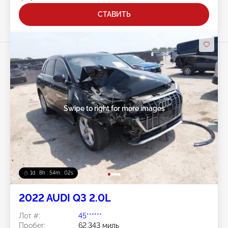
СТАВИТЬ
Swipe to right for more images
1d : 8h : 53m : 59s
2022 AUDI Q3 2.0L
Лот #:
45******
Пробег:
62,343 миль