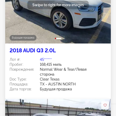
Swipe to right for more images
Будущая продажа
2018 AUDI Q3 2.0L
Лот #:
45******
Пробег:
168,415 миль
Повреждения:
Normal Wear & Tear/Левая
сторона
Doc Type:
Clear Texas
Площадка:
TX - AUSTIN NORTH
Дата торгов:
Будущая продажа