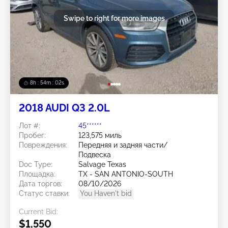
Swipe to right for more images
8h : 53m : 59s
2018 AUDI Q3 2.0L
Лот #:
45******
Пробег:
123,575 миль
Повреждения:
Передняя и задняя части/
Подвеска
Doc Type:
Salvage Texas
Площадка:
TX - SAN ANTONIO-SOUTH
Дата торгов:
08/10/2026
Статус ставки:
You Haven't bid
Current Bid:
$1,550