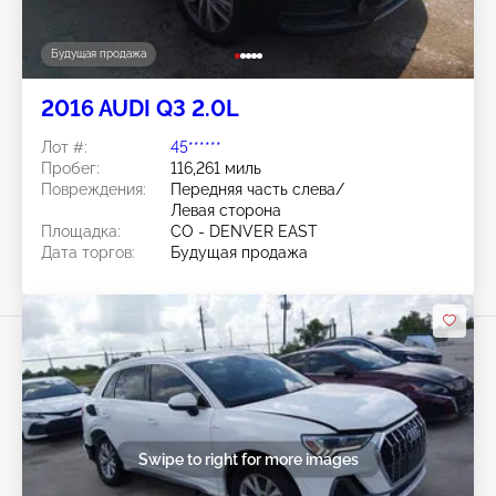
Будущая продажа
2016 AUDI Q3 2.0L
Лот #:
45******
Пробег:
116,261 миль
Повреждения:
Передняя часть слева/
Левая сторона
Площадка:
CO - DENVER EAST
Дата торгов:
Будущая продажа
Swipe to right for more images