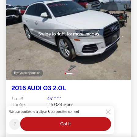
Swipe to right for more images
Будущая продажа
2016 AUDI Q3 2.0L
Лот #:
45******
Пробег:
115,023 миль
Повреждения:
Левая сторона
We use cookies to analyse & personalise content
Doc Type:
Salvage Texas
Площадка:
TX - JUSTIN
?
Got It
Дата торгов:
Будущая продажа