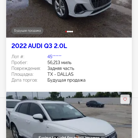
Будущая продажа
2022 AUDI Q3 2.0L
Лот #:
45******
Пробег:
56,213 миль
Повреждения:
Задняя часть
Площадка:
TX - DALLAS
Дата торгов:
Будущая продажа
Swipe to right for more images