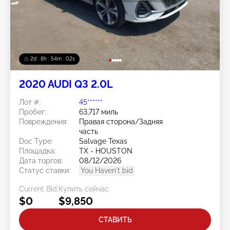
2d : 8h : 53m : 59s
2020 AUDI Q3 2.0L
Лот #:
45******
Пробег:
63,717 миль
Повреждения:
Правая сторона/Задняя
часть
Doc Type:
Salvage Texas
Площадка:
TX - HOUSTON
Дата торгов:
08/12/2026
Статус ставки:
You Haven't bid
Current Bid:
Купить сейчас
$0
$9,850
СТАВИТЬ