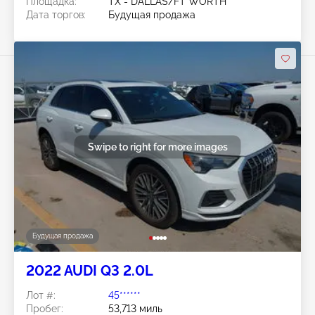
Площадка:
TX - DALLAS/FT WORTH
Дата торгов:
Будущая продажа
Swipe to right for more images
Будущая продажа
2022 AUDI Q3 2.0L
Лот #:
45******
Пробег:
53,713 миль