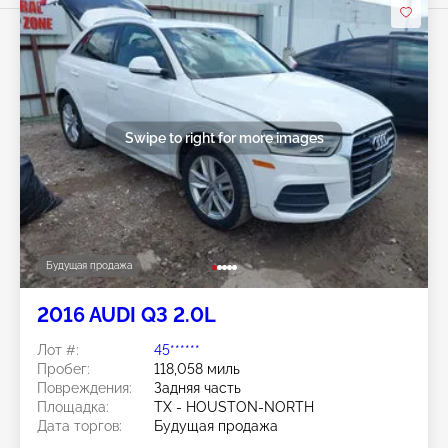
Swipe to right for more images
Будущая продажа
2016 AUDI Q3 2.0L
Лот #:
45******
Пробег:
118,058 миль
Повреждения:
Задняя часть
Площадка:
TX - HOUSTON-NORTH
Дата торгов:
Будущая продажа