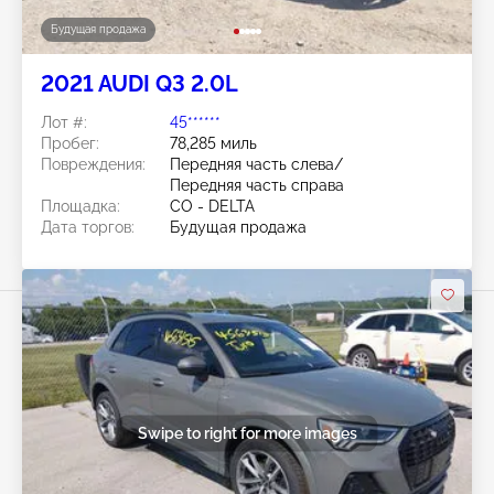
Будущая продажа
2021 AUDI Q3 2.0L
Лот #:
45******
Пробег:
78,285 миль
Повреждения:
Передняя часть слева/
Передняя часть справа
Площадка:
CO - DELTA
Дата торгов:
Будущая продажа
Swipe to right for more images