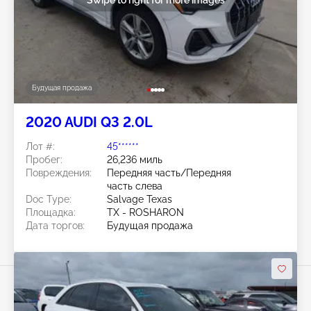
Будущая продажа
2020 AUDI Q3 2.0L
Лот #:
45******
Пробег:
26,236 миль
Повреждения:
Передняя часть/Передняя
часть слева
Doc Type:
Salvage Texas
Площадка:
TX - ROSHARON
Дата торгов:
Будущая продажа