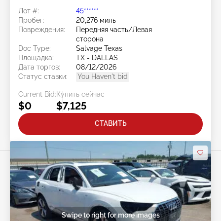
Лот #:
45******
Пробег:
20,276 миль
Повреждения:
Передняя часть/Левая
сторона
Doc Type:
Salvage Texas
Площадка:
TX - DALLAS
Дата торгов:
08/12/2026
Статус ставки:
You Haven't bid
Current Bid:
Купить сейчас
$0
$7,125
СТАВИТЬ
Swipe to right for more images