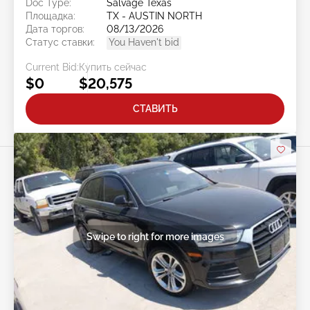
Doc Type:
Salvage Texas
Площадка:
TX - AUSTIN NORTH
Дата торгов:
08/13/2026
Статус ставки:
You Haven't bid
Current Bid:
Купить сейчас
$0
$20,575
СТАВИТЬ
Swipe to right for more images