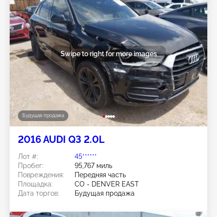
Swipe to right for more images
Будущая продажа
2016 AUDI Q3 2.0L
Лот #:
45******
Пробег:
95,767 миль
Повреждения:
Передняя часть
Площадка:
CO - DENVER EAST
Дата торгов:
Будущая продажа