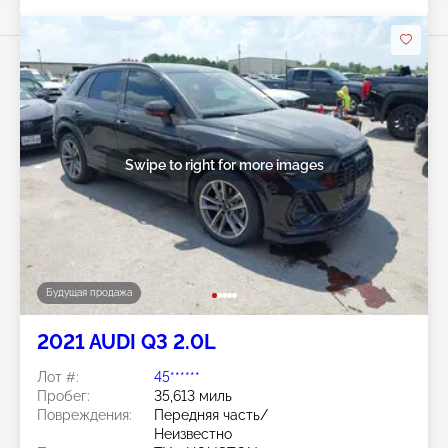
Swipe to right for more images
Будущая продажа
2021 AUDI Q3 2.0L
Лот #:
45******
Пробег:
35,613 миль
Повреждения:
Передняя часть/
Неизвестно