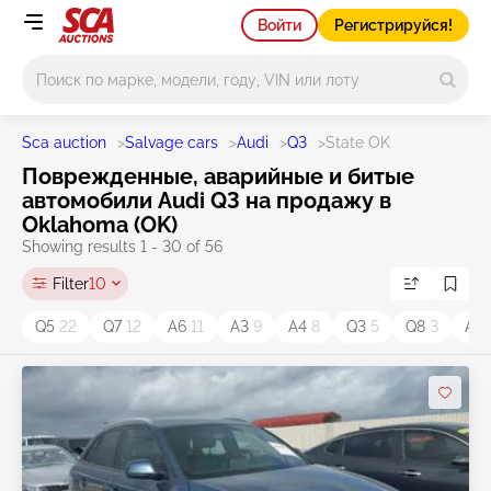
Войти
Регистрируйся!
Main search
Sca auction
>
Salvage cars
>
Audi
>
Q3
>
State OK
Поврежденные, аварийные и битые
автомобили Audi Q3 на продажу в
Oklahoma (OK)
Showing results 1 - 30 of 56
Filter
10
Q5
22
Q7
12
A6
11
A3
9
A4
8
Q3
5
Q8
3
A5