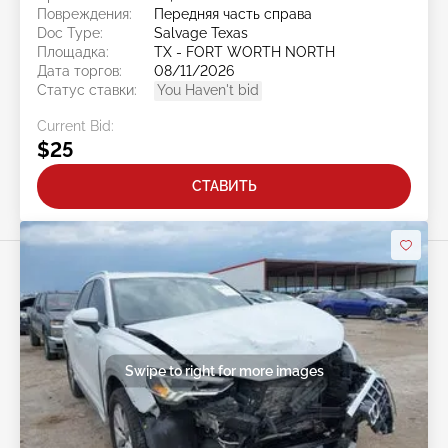
Повреждения:
Передняя часть справа
Doc Type:
Salvage Texas
Площадка:
TX - FORT WORTH NORTH
Дата торгов:
08/11/2026
Статус ставки:
You Haven't bid
Current Bid:
$25
СТАВИТЬ
Swipe to right for more images