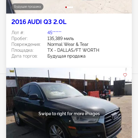
Будущая продажа
2016 AUDI Q3 2.0L
Лот #:
45******
Пробег:
135,389 миль
Повреждения:
Normal Wear & Tear
Площадка:
TX - DALLAS/FT WORTH
Дата торгов:
Будущая продажа
Swipe to right for more images