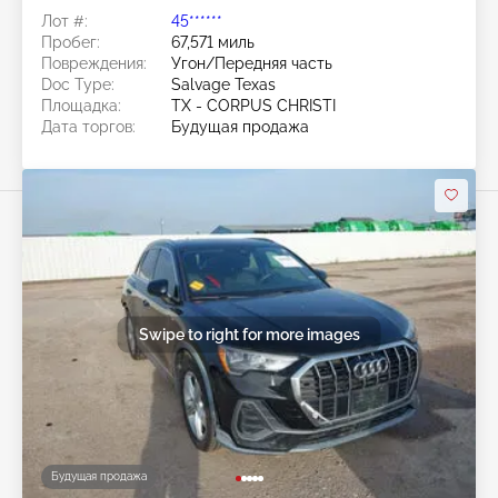
Лот #:
45******
Пробег:
67,571 миль
Повреждения:
Угон/Передняя часть
Doc Type:
Salvage Texas
Площадка:
TX - CORPUS CHRISTI
Дата торгов:
Будущая продажа
Swipe to right for more images
Будущая продажа