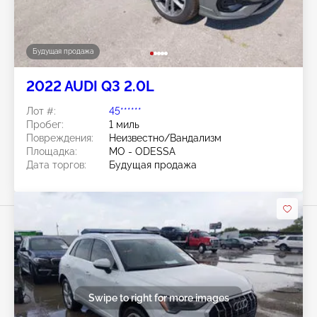
Будущая продажа
2022 AUDI Q3 2.0L
Лот #:
45******
Пробег:
1 миль
Повреждения:
Неизвестно/Вандализм
Площадка:
MO - ODESSA
Дата торгов:
Будущая продажа
Swipe to right for more images