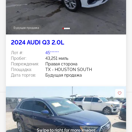
Будущая продажа
2024 AUDI Q3 2.0L
Лот #:
45******
Пробег:
43,251 миль
Повреждения:
Правая сторона
Площадка:
TX - HOUSTON SOUTH
Дата торгов:
Будущая продажа
Swipe to right for more images