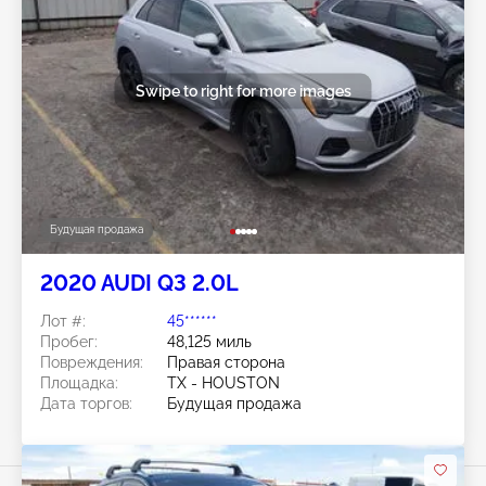
Swipe to right for more images
Будущая продажа
2020 AUDI Q3 2.0L
Лот #:
45******
Пробег:
48,125 миль
Повреждения:
Правая сторона
Площадка:
TX - HOUSTON
Дата торгов:
Будущая продажа